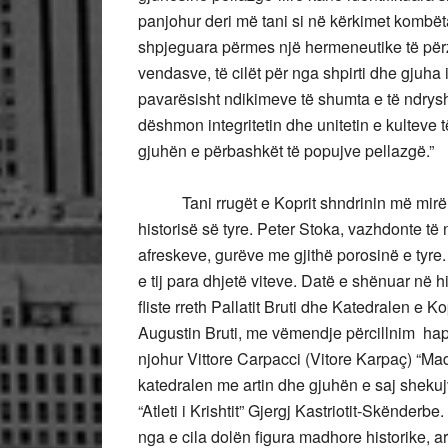
panjohur deri më tani si në kërkimet kombëta
shpjeguara përmes një hermeneutike të përz
vendasve, të cilët për nga shpirti dhe gjuha 
pavarësisht ndikimeve të shumta e të ndryshm
dëshmon integritetin dhe unitetin e kulteve 
gjuhën e përbashkët të popujve pellazgë.”
Tani rrugët e Koprit shndrinin më mirë. At
historisë së tyre. Peter Stoka, vazhdonte të
afreskeve, gurëve me gjithë porosinë e tyre. 
e tij para dhjetë viteve. Datë e shënuar në h
fliste rreth Pallatit Bruti dhe Katedralen e 
Augustin Bruti, me vëmendje përcillnim hapë
njohur Vittore Carpacci (Vitore Karpaç) “Mad
katedralen me artin dhe gjuhën e saj shekuj
“Atleti i Krishtit” Gjergj Kastriotit-Skënderb
nga e cila dolën figura madhore historike, artis