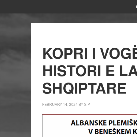
KOPRI I VOG
HISTORI E L
SHQIPTARE
FEBRUARY 14, 2024
BY
S P