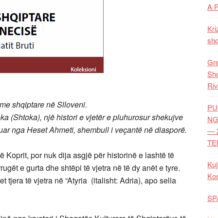
A 
Kri
shq
Gre
Shq
Riv
shme shqiptare në Slloveni.
PU
a (Shtoka), një histori e vjetër e pluhurosur shekujve
NG
rejtuar nga Heset Ahmeti, shembull i veçantë në diasporë.
— 
TE
oprit, por nuk dija asgjë për historinë e lashtë të
Kuj
rrugët e gurta dhe shtëpi të vjetra në të dy anët e tyre.
Ko
tjera të vjetra në “Atyria (italisht: Adria), apo selia
SP