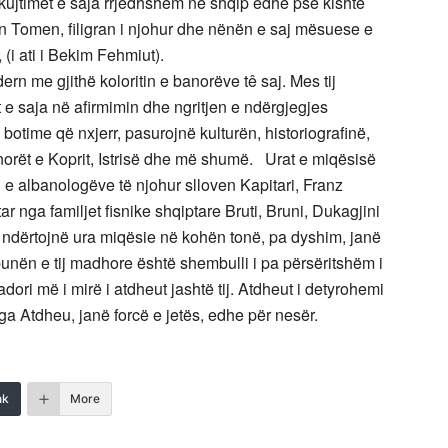
i kujtimet e saja rrjedhshëm në shqip edhe pse kishte
n Tomen, filigran i njohur dhe nënën e saj mësuese e
 (i ati i Bekim Fehmiut).
 me gjithë koloritin e banorëve tê saj. Mes tij
 e saja në afirmimin dhe ngritjen e ndërgjegjes
botime që nxjerr, pasurojnë kulturën, historiografinë,
norët e Koprit, Istrisë dhe më shumë. Urat e miqësisë
 albanologëve të njohur slloven Kapitari, Franz
r nga familjet fisnike shqiptare Bruti, Bruni, Dukagjini
ë ndërtojnë ura miqësie në kohën tonë, pa dyshim, janë
nën e tij madhore është shembulli i pa përsëritshëm i
ori më i mirë i atdheut jashtë tij. Atdheut i detyrohemi
nga Atdheu, janë forcë e jetës, edhe për nesër.
nk
More