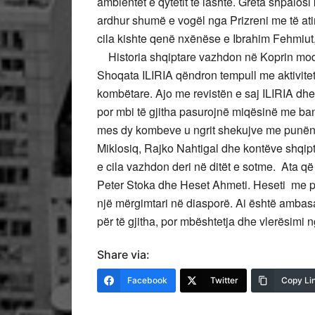
ambientet e qytetit të lashtë. Greta shpalos
ardhur shumë e vogël nga Prizreni me të ati
cila kishte qenë nxënëse e Ibrahim Fehmiut,
Historia shqiptare vazhdon në Koprin modern
Shoqata ILIRIA qëndron tempull me aktivitet
kombëtare. Ajo me revistën e saj ILIRIA dhe 
por mbi të gjitha pasurojnë miqësinë me ba
mes dy kombeve u ngrit shekujve me punën e
Miklosiq, Rajko Nahtigal dhe kontëve shqipta
e cila vazhdon deri në ditët e sotme. Ata q
Peter Stoka dhe Heset Ahmeti. Heseti me pu
një mërgimtari në diasporë. Ai është ambasad
për të gjitha, por mbështetja dhe vlerësimi 
Share via:
Facebook
Twitter
Copy Li