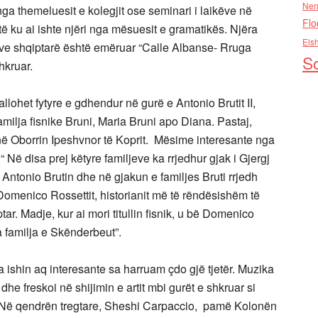
Nen
nga themeluesit e kolegjit ose seminari i laikëve në
Flo
të ku ai ishte njëri nga mësuesit e gramatikës. Njëra
Els
tëve shqiptarë është emëruar “Calle Albanse- Rruga
So
hkruar.
llohet fytyre e gdhendur në gurë e Antonio Brutit II,
familja fisnike Bruni, Maria Bruni apo Diana. Pastaj,
 në Oborrin Ipeshvnor të Koprit. Mësime interesante nga
“ Në disa prej këtyre familjeve ka rrjedhur gjak i Gjergj
e Antonio Brutin dhe në gjakun e familjes Bruti rrjedh
omenico Rossettit, historianit më të rëndësishëm të
ptar. Madje, kur ai mori titullin fisnik, u bë Domenico
a familja e Skënderbeut”.
 ishin aq interesante sa harruam çdo gjë tjetër. Muzika
he freskoi në shijimin e artit mbi gurët e shkruar si
. Në qendrën tregtare, Sheshi Carpaccio, pamë Kolonën