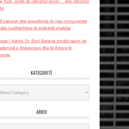
 York, qyteti që ndryshoi emrin… dhe ndryshoi
ën
i zakonor dhe isopolifonia dy nga monumentet
jalla madhështore të antikitetit shqiptar
etari i Vatrës Dr. Elmi Berisha zhvilloi takim në
deminë e Shkencave dhe të Arteve të
sovës
KATEGORITË
egoritë
ARKIV
iv