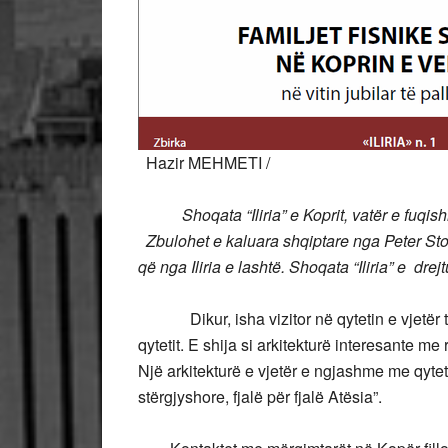
Hazir MEHMETI /
Shoqata “Iliria” e Koprit, vatër e fuqi
Zbulohet e kaluara shqiptare nga Peter Stok
që nga Iliria e lashtë. Shoqata “Iliria” e d
Dikur, isha vizitor në qytetin e vjetër të K
qytetit. E shija si arkitekturë interesante me 
Një arkitekturë e vjetër e ngjashme me qytetet 
stërgjyshore, fjalë për fjalë Atësia”.