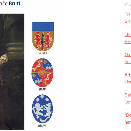
TR
SK
LE
PE
Oxh
tru
Arb
iden
Sal
ko
“Do
her