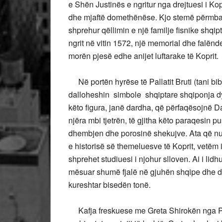
e Shën Justinës e ngritur nga drejtuesi i Ko
dhe mjaftë domethënëse. Kjo stemë përmban
shprehur qëllimin e një familje fisnike shqip
ngrit në vitin 1572, një memorial dhe falën
morën pjesë edhe anijet luftarake të Koprit
Në portën hyrëse të Pallatit Bruti (tani bib
dalloheshin simbole shqiptare shqiponja dy
këto figura, janë dardha, që përfaqësojnë Da
njëra mbi tjetrën, të gjitha këto paraqesin 
dhembjen dhe porosinë shekujve. Ata që nuk
e historisë së themeluesve të Koprit, vetëm i
shprehet studiuesi i njohur slloven. Ai i li
mësuar shumë fjalë në gjuhën shqipe dhe de
kureshtar bisedën tonë.
Kafja freskuese me Greta Shirokën nga Priz