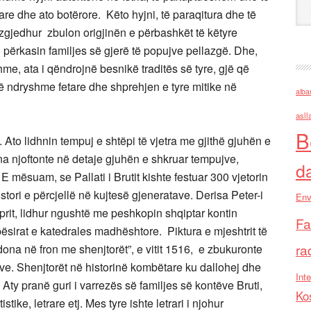
re dhe ato botërore. Këto hyjni, të paraqitura dhe të
gjedhur zbulon origjinën e përbashkët të këtyre
i përkasin familjes së gjerë të popujve pellazgë. Dhe,
e, ata i qëndrojnë besnikë traditës së tyre, gjë që
të ndryshme fetare dhe shprehjen e tyre mitike në
alba
asll
B
o lidhnin tempuj e shtëpi të vjetra me gjithë gjuhën e
 na njoftonte në detaje gjuhën e shkruar tempujve,
d
E mësuam, se Pallati i Brutit kishte festuar 300 vjetorin
istori e përcjellë në kujtesë gjeneratave. Derisa Peter-i
Env
Koprit, lidhur ngushtë me peshkopin shqiptar kontin
Fa
sirat e katedrales madhështore. Piktura e mjeshtrit të
ra
ona në fron me shenjtorët”, e vitit 1516, e zbukuronte
ve. Shenjtorët në historinë kombëtare ku dallohej dhe
Inte
e. Aty pranë guri i varrezës së familjes së kontëve Bruti,
Ko
tike, letrare etj. Mes tyre ishte letrari i njohur