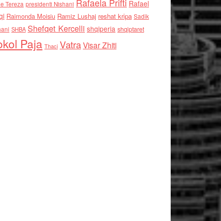
Rafaela Prifti
Rafael
e Tereza
presidenti Nishani
qi
Raimonda Moisiu
Ramiz Lushaj
reshat kripa
Sadik
Shefqet Kercelli
shqiperia
hani
shqiptaret
SHBA
kol Paja
Vatra
Visar Zhiti
Thaci