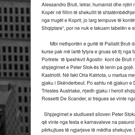
Alessandro Bruti, letrar, humanist dhe njëri 
Kopër në fillim të shekullit të shtatëmbëdhje
nga rrugët e Koprit, jo larg tempuve të kon
Shqiptare”, por ne nuk e takuam tabelën e s
Mbi rrethportën e gurtë të Pallatit Bruti da
kurse pak më lartë fytyra e gruas së tij nga 
Portrete të Ipeshkvit Agostin kont de Bruti
shpjegimet e Peter Stok-ës të lenin pa gojë. 
Kastriotit. Në fakt Oria Katriota, u martua m
gjaku i Skënderbeut. Po ashtu në gjakun e D
Triestes Austriake, rrjedh gjaku i heroit shqi
Rossetti De Scander, si tregues se vinte ng
Shpjegimet e studiuesit slloven Peter Stoka
që vinte nga festa e karnavaleve na pasuroi d
përkujtues të ngjarjeve të mëdha shekujve