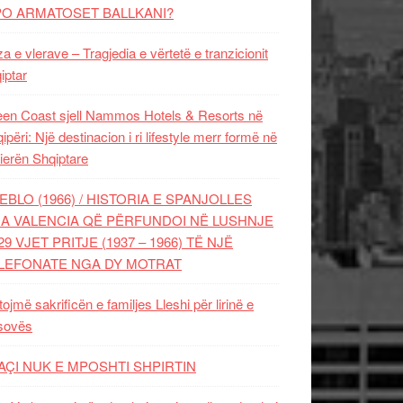
PO ARMATOSET BALLKANI?
za e vlerave – Tragjedia e vërtetë e tranzicionit
iptar
en Coast sjell Nammos Hotels & Resorts në
ipëri: Një destinacion i ri lifestyle merr formë në
ierën Shqiptare
EBLO (1966) / HISTORIA E SPANJOLLES
A VALENCIA QË PËRFUNDOI NË LUSHNJE
29 VJET PRITJE (1937 – 1966) TË NJË
LEFONATE NGA DY MOTRAT
tojmë sakrificën e familjes Lleshi për lirinë e
sovës
AÇI NUK E MPOSHTI SHPIRTIN