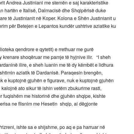
prit Andrea Justiniani me stemën e saj karakteristike
 hartën e Italisë, Dalmacisë dhe Shqipërisë duke
tare të Justinianit në Koper. Kolona e Shën Justinianit u
derim për Betejen e Lepantos kundër ushtrive aziatike ku
.
lioteka qendrore e qytetit) e rrethuar me gurë
 krenare shoqëruar me pamje të hyjnive ilir. “I sheh
rdaninë ilire, e sheh luanin me të dy këmbët e lidhura
pushtimin aziatik të Dardanisë. Paraqesin brengën,
 e kuptojnë gjuhën e figurave, nuk e kuptojnë gjuhën
 kalojnë ato sikur të ishin vetëm zbukurime rasti,
dhur fuqishëm me historinë dhe gjuhën shqipe, kishte
risa ne flisnim me Hesetin shqip, ai dëgjonte
reni, ishte sa e shijshme, po aq e pa harruar në