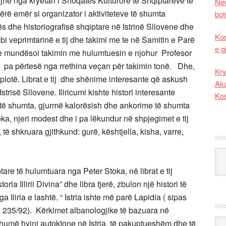
 nga kryetari i Shoqatës Kulturore të Shqiptarëve të
New
bërë emër si organizator i aktiviteteve të shumta
bot
s dhe historiografisë shqiptare në Istrinë Sllovene dhe
Kod
i veprimtarinë e tij dhe takimi me te në Samitin e Parë
e g
i e mundësoi takimin me hulumtuesin e njohur Profesor
hi pa përtesë nga rrethina veçan për takimin tonë. Dhe,
Kry
plotë. Librat e tij dhe shënime interesante që askush
Aka
Istrisë Sllovene. Iliricumi kishte histori interesante
Ko
ra të shumta, gjurmë kalorësish dhe ankorime të shumta
oka, njeri modest dhe i pa lëkundur në shpjegimet e tij
të shkruara gjithkund: gurë, kështjella, kisha, varre,
icumit.
Kat
të hulumtuara nga Peter Stoka, në librat e tij
a Illirii Divina” dhe libra tjerë, zbulon një histori të
 Iliria e lashtë. “ Istria ishte më parë Lapidia ( sipas
235/92). Kërkimet albanologjike të bazuara në
Ark
 shumë hyjni autoktone në Istria, të pakuptueshëm dhe të