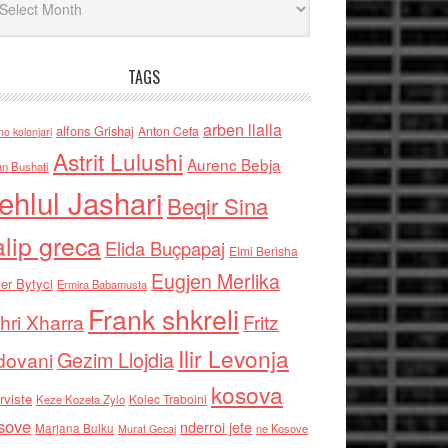
TAGS
arben llalla
alfons Grishaj
Anton Cefa
no kolonjari
Astrit Lulushi
Aurenc Bebja
an Bushati
ehlul Jashari
Beqir Sina
alip greca
Elida Buçpapaj
Elmi Berisha
Eugjen Merlika
er Bytyci
Ermira Babamusta
Frank shkreli
hri Xharra
Fritz
Ilir Levonja
Gezim Llojdia
dovani
kosova
rviste
Kolec Traboini
Keze Kozeta Zylo
sove
nderroi jete
Marjana Bulku
ne Kosove
Murat Gecaj