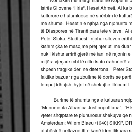
Kontaktet me mërgimtarët në Kopër fillojnë
Istrës Sllovene “Iliria”, Heset Ahmeti. Ai ka 
kulturore e hulumtuese në shërbim të kulturë
më shumë. Hesetin e njihja nga njohuritë mb
të Diasporës në Tiranë para tetë viteve. A
Peter Stoka. Studiuesi i njohur slloven erd
kishim çka të mësojmë prej njeriut me duar 
nuk i kishte arrirë gjerë më tani në rajonin e 
mijëra vjeçare mbi të cilin ishin rrahur erë
shpesh tragjike deri në ditët tona. Peter St
faktike bazuar nga zbulime të dorës së parë, 
tempuj idhujsh, hyjni në shekujt e Ilir
Burime të shumta nga e kaluara shqiptare 
“Monumenta Albanica Justinopolitana“, “Histori
vjetër shqiptare të pluhurosur shekujve që nga
Amsterdam: Wilem Blaeu /1640( SIKKP, DR 
gjuhësinë pellazge-ilire kanë identifikuara