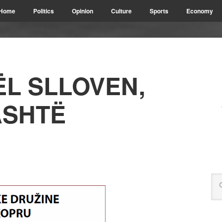
Home
Politics
Opinion
Culture
Sports
Economy
ËL SLLOVEN,
ASHTË