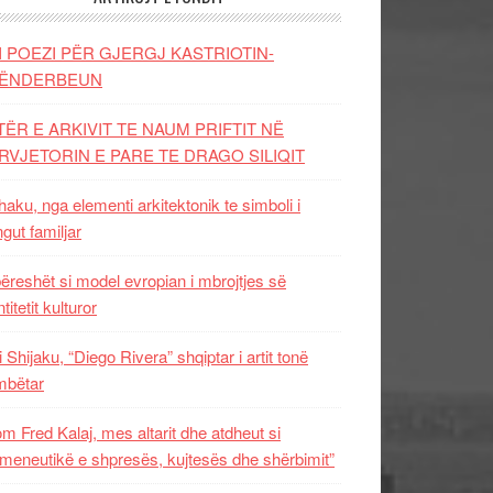
I POEZI PËR GJERGJ KASTRIOTIN-
ËNDERBEUN
TËR E ARKIVIT TE NAUM PRIFTIT NË
RVJETORIN E PARE TE DRAGO SILIQIT
aku, nga elementi arkitektonik te simboli i
ngut familjar
ëreshët si model evropian i mbrojtjes së
titetit kulturor
i Shijaku, “Diego Rivera” shqiptar i artit tonë
mbëtar
m Fred Kalaj, mes altarit dhe atdheut si
meneutikë e shpresës, kujtesës dhe shërbimit”