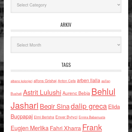
ARKIV
Arkiv
TAGS
arben llalla
alfons Grishaj
Anton Cefa
asllan
albano kolonjari
Behlul
Astrit Lulushi
Aurenc Bebja
Bushati
Jashari
dalip greca
Beqir Sina
Elida
Buçpapaj
Enver Bytyci
Elmi Berisha
Ermira Babamusta
Frank
Eugjen Merlika
Fahri Xharra