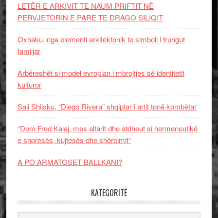
LETËR E ARKIVIT TE NAUM PRIFTIT NË
PERVJETORIN E PARE TE DRAGO SILIQIT
Oxhaku, nga elementi arkitektonik te simboli i trungut
familjar
Arbëreshët si model evropian i mbrojtjes së identitetit
kulturor
Sali Shijaku, “Diego Rivera” shqiptar i artit tonë kombëtar
“Dom Fred Kalaj, mes altarit dhe atdheut si hermeneutikë
e shpresës, kujtesës dhe shërbimit”
A PO ARMATOSET BALLKANI?
KATEGORITË
Kategoritë