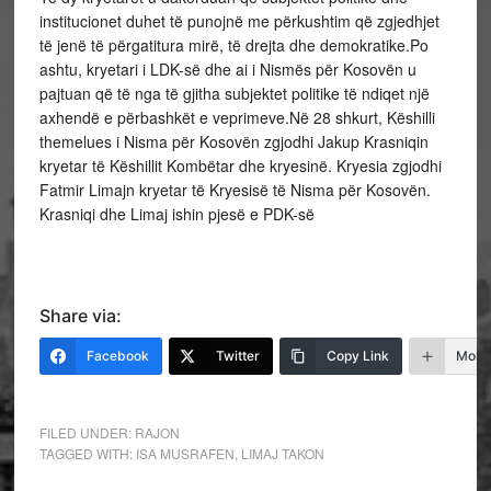
institucionet duhet të punojnë me përkushtim që zgjedhjet
të jenë të përgatitura mirë, të drejta dhe demokratike.Po
ashtu, kryetari i LDK-së dhe ai i Nismës për Kosovën u
pajtuan që të nga të gjitha subjektet politike të ndiqet një
axhendë e përbashkët e veprimeve.Në 28 shkurt, Këshilli
themelues i Nisma për Kosovën zgjodhi Jakup Krasniqin
kryetar të Këshillit Kombëtar dhe kryesinë. Kryesia zgjodhi
Fatmir Limajn kryetar të Kryesisë të Nisma për Kosovën.
Krasniqi dhe Limaj ishin pjesë e PDK-së
Share via:
Facebook
Twitter
Copy Link
More
FILED UNDER:
RAJON
TAGGED WITH:
ISA MUSRAFEN
,
LIMAJ TAKON