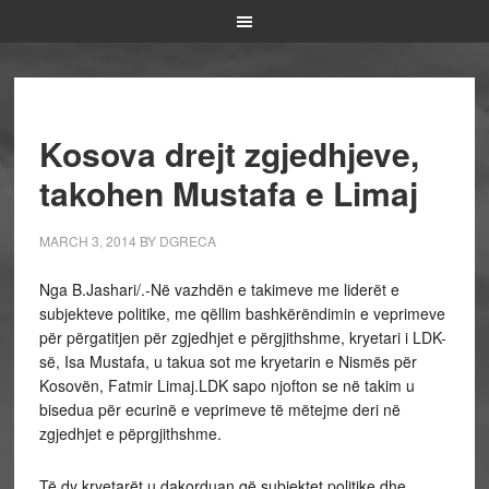
Kosova drejt zgjedhjeve,
takohen Mustafa e Limaj
MARCH 3, 2014
BY
DGRECA
Nga B.Jashari/.-Në vazhdën e takimeve me liderët e
subjekteve politike, me qëllim bashkërëndimin e veprimeve
për përgatitjen për zgjedhjet e përgjithshme, kryetari i LDK-
së, Isa Mustafa, u takua sot me kryetarin e Nismës për
Kosovën, Fatmir Limaj.
LDK sapo njofton se në takim u
bisedua për ecurinë e veprimeve të mëtejme deri në
zgjedhjet e pëprgjithshme.
Të dy kryetarët u dakorduan që subjektet politike dhe