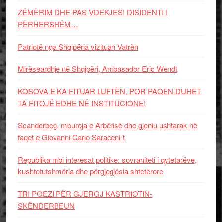
ZËMËRIM DHE PAS VDEKJES! DISIDENTI I
PËRHERSHËM…
Patriotë nga Shqipëria vizituan Vatrën
Mirëseardhje në Shqipëri, Ambasador Eric Wendt
KOSOVA E KA FITUAR LUFTËN, POR PAQEN DUHET
TA FITOJË EDHE NË INSTITUCIONE!
Scanderbeg, mburoja e Arbërisë dhe gjeniu ushtarak në
faqet e Giovanni Carlo Saraceni-t
Republika mbi interesat politike: sovraniteti i qytetarëve,
kushtetutshmëria dhe përgjegjësia shtetërore
TRI POEZI PËR GJERGJ KASTRIOTIN-
SKËNDERBEUN