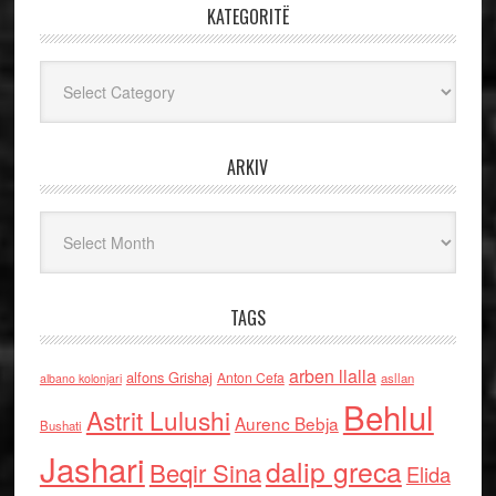
KATEGORITË
Kategoritë
ARKIV
Arkiv
TAGS
arben llalla
alfons Grishaj
Anton Cefa
asllan
albano kolonjari
Behlul
Astrit Lulushi
Aurenc Bebja
Bushati
Jashari
dalip greca
Beqir Sina
Elida