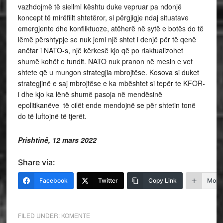
vazhdojmë të siellmi kështu duke vepruar pa ndonjë
koncept të mirëfillt shtetëror, si përgjigje ndaj situatave
emergjente dhe konfliktuoze, atëherë në sytë e botës do të
lëmë përshtypje se nuk jemi një shtet i denjë për të qenë
anëtar i NATO-s, një kërkesë kjo që po riaktualizohet
shumë kohët e fundit. NATO nuk pranon në mesin e vet
shtete që u mungon strategjia mbrojtëse. Kosova si duket
strategjinë e saj mbrojtëse e ka mbështet si tepër te KFOR-
i dhe kjo ka lënë shumë pasoja në mendësinë
epolitikanëve të cilët ende mendojnë se për shtetin tonë
do të luftojnë të tjerët.
Prishtinë, 12 mars 2022
Share via:
Facebook
Twitter
Copy Link
More
FILED UNDER:
KOMENTE