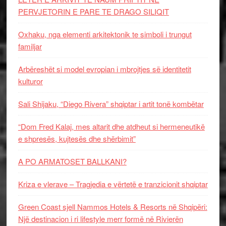
PERVJETORIN E PARE TE DRAGO SILIQIT
Oxhaku, nga elementi arkitektonik te simboli i trungut
familjar
Arbëreshët si model evropian i mbrojtjes së identitetit
kulturor
Sali Shijaku, “Diego Rivera” shqiptar i artit tonë kombëtar
“Dom Fred Kalaj, mes altarit dhe atdheut si hermeneutikë
e shpresës, kujtesës dhe shërbimit”
A PO ARMATOSET BALLKANI?
Kriza e vlerave – Tragjedia e vërtetë e tranzicionit shqiptar
Green Coast sjell Nammos Hotels & Resorts në Shqipëri:
Një destinacion i ri lifestyle merr formë në Rivierën