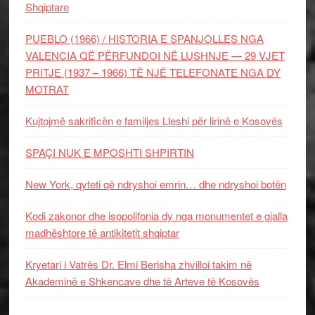
Shqiptare
PUEBLO (1966) / HISTORIA E SPANJOLLES NGA
VALENCIA QË PËRFUNDOI NË LUSHNJE — 29 VJET
PRITJE (1937 – 1966) TË NJË TELEFONATE NGA DY
MOTRAT
Kujtojmë sakrificën e familjes Lleshi për lirinë e Kosovës
SPAÇI NUK E MPOSHTI SHPIRTIN
New York, qyteti që ndryshoi emrin… dhe ndryshoi botën
Kodi zakonor dhe isopolifonia dy nga monumentet e gjalla
madhështore të antikitetit shqiptar
Kryetari i Vatrës Dr. Elmi Berisha zhvilloi takim në
Akademinë e Shkencave dhe të Arteve të Kosovës