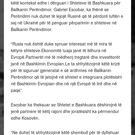
këtë kontekst edhe i dërguari i Shteteve të Bashkuara për
Ballkanin Perëndimor, Gabriel Escobar, ka thënë se
Perëndimi nuk duhet të lejojë Rusinë që të përdorë luftën e
saj në Ukrainë për të penguar përparimin e shteteve në
Ballkanin Perëndimor.
“Rusia nuk është duke synuar interesat më të mira të
këtyre shteteve.Ekonomitë tuaja janë të lidhura në
Evropë.Partnerët më të mëdhenj tregtarë dhe investitorët
janë në Bashkimin Evropian.Le ta shfrytëzojmë këtë krizë
për të siguruar gjeneratat e së ardhmes në Ballkanin
Perëndimor që të jetojnë në shtetet e integruara plotësisht
në Bashkimin Evropian dhe në një Evropë të lirë dhe në
paqe”.
Escobar ka theksuar se Shtetet e Bashkuara dëshirojnë të
jenë partnere të këtij rajoni dhe joratësisht ka përmendur
edhe Kosovën.
“Ne duhet të shfrytëzojmë këtë shembull për të dyfishuar