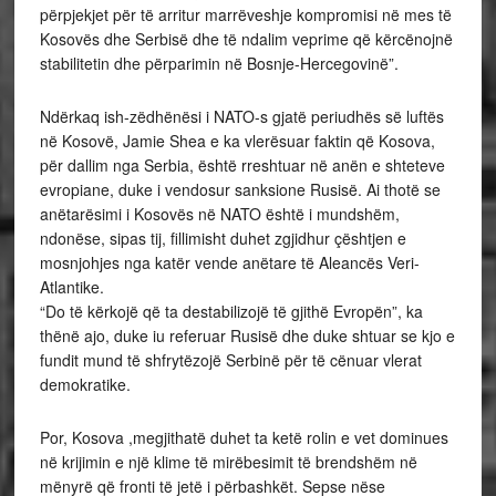
përpjekjet për të arritur marrëveshje kompromisi në mes të
Kosovës dhe Serbisë dhe të ndalim veprime që kërcënojnë
stabilitetin dhe përparimin në Bosnje-Hercegovinë”.
Ndërkaq ish-zëdhënësi i NATO-s gjatë periudhës së luftës
në Kosovë, Jamie Shea e ka vlerësuar faktin që Kosova,
për dallim nga Serbia, është rreshtuar në anën e shteteve
evropiane, duke i vendosur sanksione Rusisë. Ai thotë se
anëtarësimi i Kosovës në NATO është i mundshëm,
ndonëse, sipas tij, fillimisht duhet zgjidhur çështjen e
mosnjohjes nga katër vende anëtare të Aleancës Veri-
Atlantike.
“Do të kërkojë që ta destabilizojë të gjithë Evropën”, ka
thënë ajo, duke iu referuar Rusisë dhe duke shtuar se kjo e
fundit mund të shfrytëzojë Serbinë për të cënuar vlerat
demokratike.
Por, Kosova ,megjithatë duhet ta ketë rolin e vet dominues
në krijimin e një klime të mirëbesimit të brendshëm në
mënyrë që fronti të jetë i përbashkët. Sepse nëse