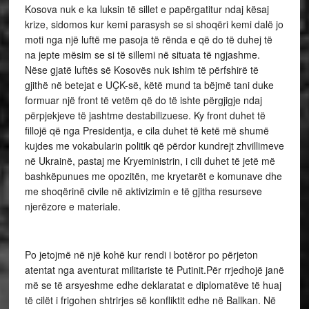
Kosova nuk e ka luksin të sillet e papërgatitur ndaj kësaj
krize, sidomos kur kemi parasysh se si shoqëri kemi dalë jo
moti nga një luftë me pasoja të rënda e që do të duhej të
na jepte mësim se si të sillemi në situata të ngjashme.
Nëse gjatë luftës së Kosovës nuk ishim të përfshirë të
gjithë në betejat e UÇK-së, këtë mund ta bëjmë tani duke
formuar një front të vetëm që do të ishte përgjigje ndaj
përpjekjeve të jashtme destabilizuese. Ky front duhet të
fillojë që nga Presidentja, e cila duhet të ketë më shumë
kujdes me vokabularin politik që përdor kundrejt zhvillimeve
në Ukrainë, pastaj me Kryeministrin, i cili duhet të jetë më
bashkëpunues me opozitën, me kryetarët e komunave dhe
me shoqërinë civile në aktivizimin e të gjitha resurseve
njerëzore e materiale.
Po jetojmë në një kohë kur rendi i botëror po përjeton
atentat nga aventurat militariste të Putinit.Për rrjedhojë janë
më se të arsyeshme edhe deklaratat e diplomatëve të huaj
të cilët i frigohen shtrirjes së konfliktit edhe në Ballkan. Në