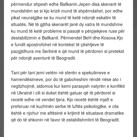
përmendur shpesh edhe Ballkanin.Jepen disa skenarë të
mundshëm se si kjo krizë mund të shpërndahet, por edhe
pikat neuralgjike se ku mund të ketë ndonjë eskalim të
situatës. Në të gjitha skenarët janë dy vatra të mundshme
ku mund të ketë probleme si pasojë e përpjekjeve ruse për
destabilizimin e Ballkanit. Përmendet BeH dhe Kosova.Kjo
e fundit apostrofohet në kontekst të çështjeve të
pazgjidhura me Serbinë e që mund të përdoren si pretekst
për ndonjë aventurë të Beogradit.
Tani për tani jemi vetëm në sferën e spekulimeve e
hamendësimeve, por do të gaboheshim rëndë nëse ato i
neglizhojmë, sidomos kur kemi parasysh natyrën e konflikti
në Ukrainë i cili si duket është gatuar që të përdoret si
recetë edhe në vendet tjera. Kjo recetë është mjaft e
preferuar në kuzhinën serbe të luftës psikologjike, e cila
është e njohur me aftësinë e krijimit të situatave dramatike
që do të shkonin në favor të estabilishmtint të Beogradit.