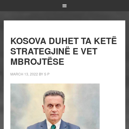
KOSOVA DUHET TA KETË
STRATEGJINË E VET
MBROJTËSE
MARCH 13, 2022
BY
S P