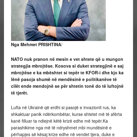
Nga Mehmet PRISHTINA
/
NATO nuk pranon në mesin e vet shtete që u mungon
strategjia mbrojtëse. Kosova si duket strategjinë e saj
mbrojtëse e ka mbështet si tepër te KFOR-i dhe kjo ka
lënë pasoja shumë në mendësinë e politikanëve të
cilët ende mendojnë se për shtetin tonë
do të luftojnë
të tjerët.
Lufta në Ukrainë që erdhi si pasojë e invazionit rus, ka
shkaktuar panik ndërkombëtar, kurse shtetet më të afërta
kanë filluar ta ndiejnë këtë krizë edhe më tepër.Ka
parashikime nga më të ndryshmet mbi mundësinë e
përhapjes së kësaj krize edhe në vendet tjera, duke e