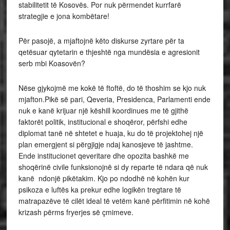
stabilitetit të Kosovës. Por nuk përmendet kurrfarë
strategjie e jona kombëtare!
Për pasojë, a mjaftojnë këto diskurse zyrtare për ta
qetësuar qytetarin e thjeshtë nga mundësia e agresionit
serb mbi Koasovën?
Nëse gjykojmë me kokë të ftoftë, do të thoshim se kjo nuk
mjafton.Pikë së pari, Qeveria, Presidenca, Parlamenti ende
nuk e kanë krijuar një këshill koordinues me të gjithë
faktorët politik, institucional e shoqëror, përfshi edhe
diplomat tanë në shtetet e huaja, ku do të projektohej një
plan emergjent si përgjigje ndaj kanosjeve të jashtme.
Ende institucionet qeveritare dhe opozita bashkë me
shoqërinë civile funksionojnë si dy reparte të ndara që nuk
kanë ndonjë pikëtakim. Kjo po ndodhë në kohën kur
psikoza e luftës ka prekur edhe logikën tregtare të
matrapazëve të cilët ideal të vetëm kanë përfitimin në kohë
krizash përms fryerjes së çmimeve.