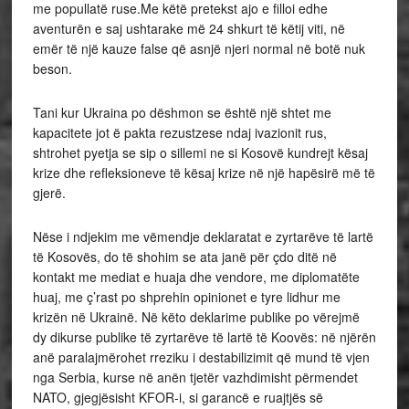
me popullatë ruse.Me këtë pretekst ajo e filloi edhe
aventurën e saj ushtarake më 24 shkurt të këtij viti, në
emër të një kauze false që asnjë njeri normal në botë nuk
beson.
Tani kur Ukraina po dëshmon se është një shtet me
kapacitete jot ë pakta rezustzese ndaj ivazionit rus,
shtrohet pyetja se sip o sillemi ne si Kosovë kundrejt kësaj
krize dhe refleksioneve të kësaj krize në një hapësirë më të
gjerë.
Nëse i ndjekim me vëmendje deklaratat e zyrtarëve të lartë
të Kosovës, do të shohim se ata janë për çdo ditë në
kontakt me mediat e huaja dhe vendore, me diplomatëte
huaj, me ç’rast po shprehin opinionet e tyre lidhur me
krizën në Ukrainë. Në këto deklarime publike po vërejmë
dy dikurse publike të zyrtarëve të lartë të Koovës: në njërën
anë paralajmërohet rreziku i destabilizimit që mund të vjen
nga Serbia, kurse në anën tjetër vazhdimisht përmendet
NATO, gjegjësisht KFOR-i, si garancë e ruajtjës së