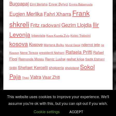
Buçpapaj
Enver Bytyci
Elmi Berisha
Ermira Babamusta
Frank
Eugjen Merlika
Fahri Xharra
shkreli
Ilir
Gezim Llojdia
Fritz radovani
Levonja
Interviste
Kolec Traboini
Keze Kozeta Zylo
kosova
Kosove
nderroi jete
Marjana Bulku
ne
Murat Gecaj
Rafaela Prifti
Rafael
Nene Tereza
Kosove
presidenti Nishani
Floqi
Raimonda Moisiu
Ramiz Lushaj
reshat kripa
Sadik Elshani
Sokol
Shefqet Kercelli
shqiperia
shqiptaret
SHBA
Paja
Vatra
Visar Zhiti
Thaci
This website uses cookies to improve your experience. We'll
assume you're ok with this, but you can opt-out if you wish.
Cookie settings
Log in
ACCEPT