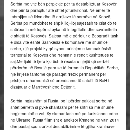
Serbia me vite bën përpjekje për ta destabiliztuar Kosovën
dhe për ta paraqitur atë shtet jofunksional. Në emër të
mbrojtjes së lirive dhe të drejtave të serbëve në Koovë,
Serbia po mundohet të shpik lloj-lloj sajesash të cilat do të
shërbenin më tepër si pyka në integritetin dhe sovranitetin
e shtetit të Kosovës. Sajesa më e përfolur e Beogradit tash
e disa vite është Bashkësia e komunave me shumicë
serbe, një projekt ky që synon prishjen e kompaktësisë
territorial të Kosovës dhe rrënimin e rendit kushtetues të
saj.Me fjalë të tjera kjo është receta e njejtë që serbët
përdorën në Bosnjë para se të formonin Republikën Serbe,
një krijesë fantomë që paraqet rrezik permanent për
prishjen e harmonisë së brendshme të shtetit të BeH i
dizajnuar e Marrëveshjene Dejtonit.
Serbia, ngjashëm si Rusia, po i përdor pakicat serbe në
shtet përreth si pykë shantazhi për të shtri sa më shumë
hegjemoninë e vet. Ky skenar tash më po funksionon edhe
në Ukrainë. Rusia fillimisht e aneksoi Krimenë në vitin 2014
dhe pastaj sponzorizoi destabilizimine të gjitha krahinave