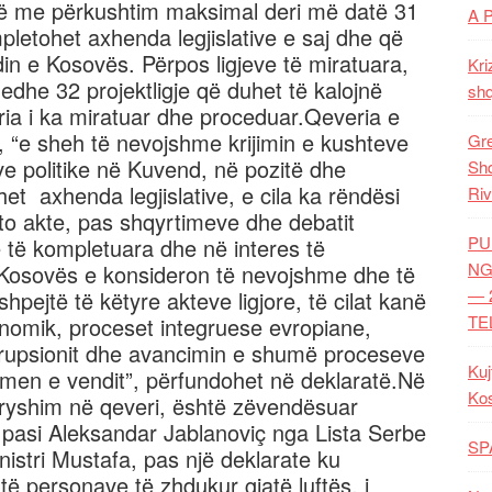
jë me përkushtim maksimal deri më datë 31
A 
letohet axhenda legjislative e saj dhe që
in e Kosovës. Përpos ligjeve të miratuara,
Kri
edhe 32 projektligje që duhet të kalojnë
shq
a i ka miratuar dhe proceduar.Qeveria e
 “e sheh të nevojshme krijimin e kushteve
Gre
eve politike në Kuvend, në pozitë dhe
Shq
t axhenda legjislative, e cila ka rëndësi
Riv
to akte, pas shqyrtimeve dhe debatit
PU
ë të kompletuara dhe në interes të
NG
e Kosovës e konsideron të nevojshme dhe të
— 
ejtë të këtyre akteve ligjore, të cilat kanë
TE
onomik, proceset integruese evropiane,
orrupsionit dhe avancimin e shumë proceseve
Kuj
hmen e vendit”, përfundohet në deklaratë.Në
Ko
dryshim në qeveri, është zëvendësuar
 pasi Aleksandar Jablanoviç nga Lista Serbe
SP
istri Mustafa, pas një deklarate ku
të personave të zhdukur gjatë luftës, i