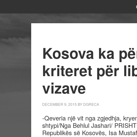
Kosova ka p
kriteret për l
vizave
DECEMBER 9, 2015
BY
DGRECA
-Qeveria një vit nga zgjedhja, krye
shtypi/Nga Behlul Jashari/ PRISHTI
Republikës së Kosovës, Isa Mustafa