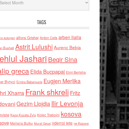
TAGS
arben llalla
alfons Grishaj
Anton Cefa
no kolonjari
Astrit Lulushi
Aurenc Bebja
an Bushati
ehlul Jashari
Beqir Sina
alip greca
Elida Buçpapaj
Elmi Berisha
Eugjen Merlika
er Bytyci
Ermira Babamusta
Frank shkreli
hri Xharra
Fritz
Ilir Levonja
Gezim Llojdia
dovani
kosova
rviste
Kolec Traboini
Keze Kozeta Zylo
sove
nderroi jete
Marjana Bulku
ne Kosove
Murat Gecaj