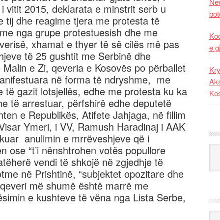
New
 i vitit 2015, deklarata e minstrit serb u
bot
tij dhe reagime tjera me protesta të
shme nga grupe protestuesish dhe me
Kod
erisë, xhamat e thyer të së cilës më pas
e g
jeve të 25 gushtit me Serbinë dhe
Malin e Zi, qeveria e Kosovës po përballet
Kry
manifestuara në forma të ndryshme, me
Aka
 të gazit lotsjellës, edhe me protesta ku ka
Ko
he të arrestuar, përfshirë edhe deputetë
en e Republikës, Atifete Jahjaga, në fillim
ë, Visar Ymeri, i VV, Ramush Haradinaj i AAK
rkuar anulimin e mrrëveshjeve që i
 ose “t’i nënshtrohen votës popullore
Kat
atëherë vendi të shkojë në zgjedhje të
tme në Prishtinë, “subjektet opozitare dhe
kjo qeveri më shumë është marrë me
simin e kushteve të vëna nga Lista Serbe,
Ark