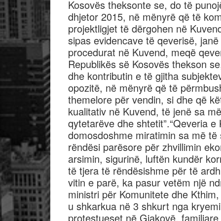
Kosovës theksonte se, do të puno
dhjetor 2015, në mënyrë që të komp
projektligjet të dërgohen në Kuvend
sipas evidencave të qeverisë, janë 
procedurat në Kuvend, meqë qeveri
Republikës së Kosovës thekson se,
dhe kontributin e të gjitha subjekt
opozitë, në mënyrë që të përmbushe
themelore për vendin, si dhe që kë
kualitativ në Kuvend, të jenë sa m
qytetarëve dhe shtetit”.“Qeveria 
domosdoshme miratimin sa më të shp
rëndësi parësore për zhvillimin ek
arsimin, sigurinë, luftën kundër k
të tjera të rëndësishme për të ard
vitin e parë, ka pasur vetëm një n
ministri për Komunitete dhe Kthim,
u shkarkua në 3 shkurt nga kryemin
protestueset në Gjakovë, familjare 