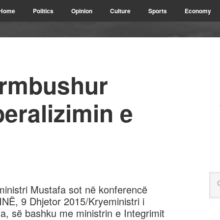
Home
Politics
Opinion
Culture
Sports
Economy
ërmbushur
iberalizimin e
ministri Mustafa sot në konferencë
NË, 9 Dhjetor 2015/Kryeministri i
, së bashku me ministrin e Integrimit