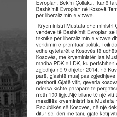
Evropian, Bekim Çollaku, kanë ta
Bashkimit Evropian në Kosovë.Temë
për liberalizimin e vizave.
Kryeministri Mustafa dhe ministri 
vendeve të Bashkimit Evropian se K
teknike për liberalizimin e vizave 
vendimin e premtuar politik, i cili
edhe qytetarët e Kosovës të udhët
Kosovës, me kryeministër Isa Musta
madha PDK e LDK, ku përfshihen edh
zgjedhja në 9 dhjetor 2014, në Kuv
parë, gjashtë muaj pas zgjedhjeve
qershorit.Gjatë vitit, qeveria kosov
ndërsa kishte paraparë të përgati
rreth 100 ligje.Një bilanc të një viti
mesditës kryeministri Isa Mustafa 
Republikës së Kosovës, në një dekl
ditur se, deri më tani, gjatë këtij vi