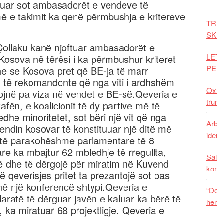
kuar sot ambasadorët e vendeve të
 e takimit ka qenë përmbushja e kritereve
TR
SK
Çollaku kanë njoftuar ambasadorët e
LE
osova në tërësi i ka përmbushur kriteret
PE
dhe se Kosova pret që BE-ja të marr
 do të rekomandonte që nga viti i ardhshëm
Oxh
ojnë pa viza në vendet e BE-së.Qeveria e
tru
fën, e koalicionit të dy partive më të
e minoritetet, sot bëri një vit që nga
Arb
endin kosovar të konstituuar një ditë më
iden
 të parakohëshme parlamentare të 8
are ka mbajtur 62 mbledhje të rregullta,
Sal
së dhe të dërgojë për miratim në Kuvend
ko
 të qeverisjes pritet ta prezantojë sot pas
në një konferencë shtypi.Qeveria e
“Do
aratë të dërguar javën e kaluar ka bërë të
her
ti, ka miratuar 68 projektligje. Qeveria e