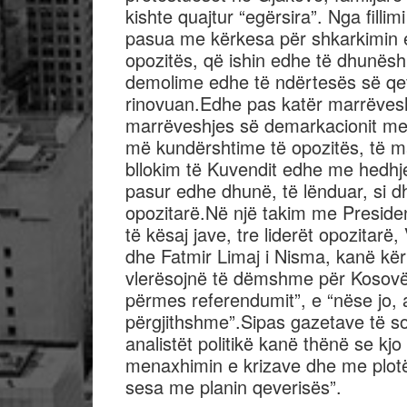
kishte quajtur “egërsira”. Nga fillimi
pasua me kërkesa për shkarkimin e 
opozitës, që ishin edhe të dhunë
demolime edhe të ndërtesës së qev
rinovuan.Edhe pas katër marrëvesh
marrëveshjes së demarkacionit me 
më kundërshtime të opozitës, të 
bllokim të Kuvendit edhe me hedhje
pasur edhe dhunë, të lënduar, si d
opozitarë.Në një takim me President
të kësaj jave, tre liderët opozitar
dhe Fatmir Limaj i Nisma, kanë kë
vlerësojnë të dëmshme për Kosovën
përmes referendumit”, e “nëse jo, 
përgjithshme”.Sipas gazetave të so
analistët politikë kanë thënë se 
menaxhimin e krizave dhe me plotë
sesa me planin qeverisës”.