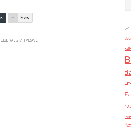
nk
More
alba
,
LIBERALIZIMI I VIZAVE
asll
B
d
Env
Fa
ra
Inte
Ko