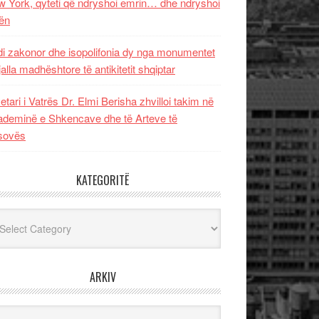
 York, qyteti që ndryshoi emrin… dhe ndryshoi
ën
i zakonor dhe isopolifonia dy nga monumentet
jalla madhështore të antikitetit shqiptar
etari i Vatrës Dr. Elmi Berisha zhvilloi takim në
deminë e Shkencave dhe të Arteve të
sovës
KATEGORITË
egoritë
ARKIV
iv