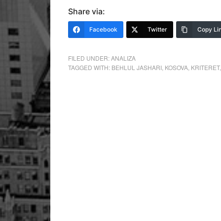
Share via:
Facebook
Twitter
Copy Li
FILED UNDER:
ANALIZA
TAGGED WITH:
BEHLUL JASHARI
,
KOSOVA
,
KRITERET