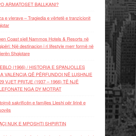
PO ARMATOSET BALLKANI?
za e vlerave – Tragjedia e vërtetë e tranzicionit
iptar
en Coast sjell Nammos Hotels & Resorts në
ipëri: Një destinacion i ri lifestyle merr formë në
ierën Shqiptare
EBLO (1966) / HISTORIA E SPANJOLLES
A VALENCIA QË PËRFUNDOI NË LUSHNJE
29 VJET PRITJE (1937 – 1966) TË NJË
LEFONATE NGA DY MOTRAT
tojmë sakrificën e familjes Lleshi për lirinë e
sovës
AÇI NUK E MPOSHTI SHPIRTIN