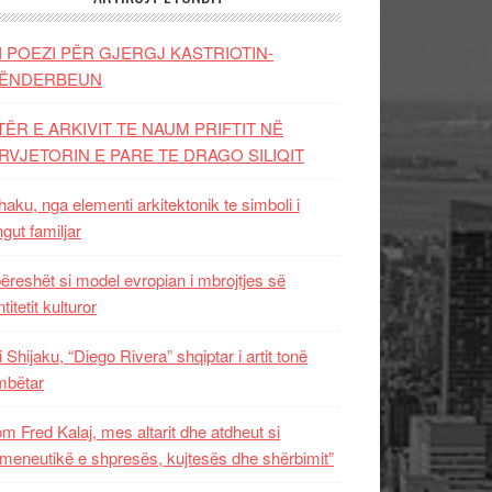
I POEZI PËR GJERGJ KASTRIOTIN-
ËNDERBEUN
TËR E ARKIVIT TE NAUM PRIFTIT NË
RVJETORIN E PARE TE DRAGO SILIQIT
aku, nga elementi arkitektonik te simboli i
ngut familjar
ëreshët si model evropian i mbrojtjes së
titetit kulturor
i Shijaku, “Diego Rivera” shqiptar i artit tonë
mbëtar
m Fred Kalaj, mes altarit dhe atdheut si
meneutikë e shpresës, kujtesës dhe shërbimit”