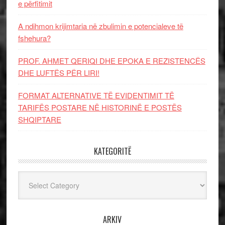
e përfitimit
A ndihmon krijimtaria në zbulimin e potencialeve të
fshehura?
PROF. AHMET QERIQI DHE EPOKA E REZISTENCЁS
DHE LUFTЁS PЁR LIRI!
FORMAT ALTERNATIVE TË EVIDENTIMIT TË
TARIFËS POSTARE NË HISTORINË E POSTËS
SHQIPTARE
KATEGORITË
Kategoritë
ARKIV