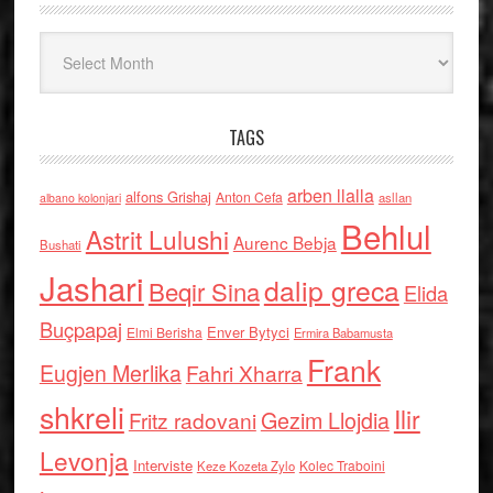
Arkiv
TAGS
arben llalla
alfons Grishaj
Anton Cefa
asllan
albano kolonjari
Behlul
Astrit Lulushi
Aurenc Bebja
Bushati
Jashari
dalip greca
Beqir Sina
Elida
Buçpapaj
Enver Bytyci
Elmi Berisha
Ermira Babamusta
Frank
Eugjen Merlika
Fahri Xharra
shkreli
Ilir
Gezim Llojdia
Fritz radovani
Levonja
Interviste
Kolec Traboini
Keze Kozeta Zylo