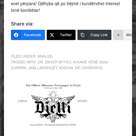
ecet përpara! Gjithçka që po bëjmë i kundërvihet interest
tonë kombëtar!
Share via:
Facebook
Twitter
Copy Link
More
FILED UNDER:
ANALIZA
TAGGED WITH:
DR. ENVER BYTYCI
,
IA KANË VËNË ASAJ
ZJARRIN
,
JABLLANOVIÇËT
,
KOSOVA
,
NË UDHËKRYQ!