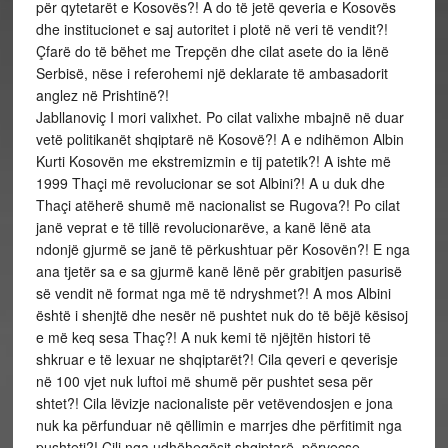
për qytetarët e Kosovës?! A do të jetë qeveria e Kosovës
dhe institucionet e saj autoritet i plotë në veri të vendit?!
Çfarë do të bëhet me Trepçën dhe cilat asete do ia lënë
Serbisë, nëse i referohemi një deklarate të ambasadorit
anglez në Prishtinë?!
Jabllanoviç I mori valixhet. Po cilat valixhe mbajnë në duar
vetë politikanët shqiptarë në Kosovë?! A e ndihëmon Albin
Kurti Kosovën me ekstremizmin e tij patetik?! A ishte më
1999 Thaçi më revolucionar se sot Albini?! A u duk dhe
Thaçi atëherë shumë më nacionalist se Rugova?! Po cilat
janë veprat e të tillë revolucionarëve, a kanë lënë ata
ndonjë gjurmë se janë të përkushtuar për Kosovën?! E nga
ana tjetër sa e sa gjurmë kanë lënë për grabitjen pasurisë
së vendit në format nga më të ndryshmet?! A mos Albini
është i shenjtë dhe nesër në pushtet nuk do të bëjë kësisoj
e më keq sesa Thaç?! A nuk kemi të njëjtën histori të
shkruar e të lexuar ne shqiptarët?! Cila qeveri e qeverisje
në 100 vjet nuk luftoi më shumë për pushtet sesa për
shtet?! Cila lëvizje nacionaliste për vetëvendosjen e jona
nuk ka përfunduar në qëllimin e marrjes dhe përfitimit nga
pushteti?! Cili nga udhëheqësit shqiptarë, përveçse