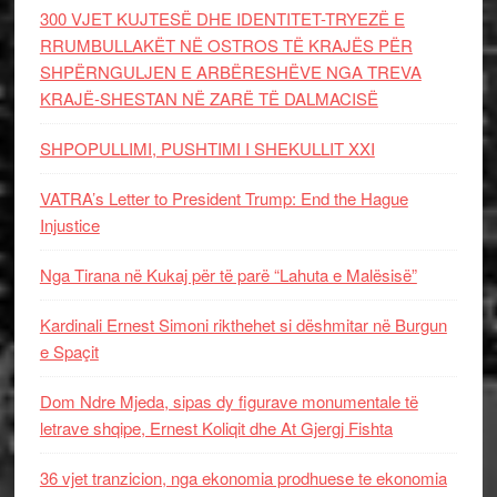
300 VJET KUJTESË DHE IDENTITET-TRYEZË E
RRUMBULLAKËT NË OSTROS TË KRAJËS PËR
SHPËRNGULJEN E ARBËRESHËVE NGA TREVA
KRAJË-SHESTAN NË ZARË TË DALMACISË
SHPOPULLIMI, PUSHTIMI I SHEKULLIT XXI
VATRA’s Letter to President Trump: End the Hague
Injustice
Nga Tirana në Kukaj për të parë “Lahuta e Malësisë”
Kardinali Ernest Simoni rikthehet si dëshmitar në Burgun
e Spaçit
Dom Ndre Mjeda, sipas dy figurave monumentale të
letrave shqipe, Ernest Koliqit dhe At Gjergj Fishta
36 vjet tranzicion, nga ekonomia prodhuese te ekonomia