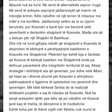
Absurdi nuk ka fund. Në vend të alternativës vepron rruga.
Në vend të arësyes veprojnë jabllanoviçët që marrin në
mbrojtje krimin. Këto ndodhin në një terren të mbarsur me
mllef e me konflikte. Jabllanoviçi vetëm se ia vu zjarrin
benzinës, por Kosovën e kanë lyer me benzinë vetë
qeveritarët e derisotëm shqiptarë të Kosovës. Madje ata që
u betuan për një Shqipëri të Bashkuar.
Dhe më në fund gjthçka ndodh që shqiptarët e Kosovës të
detyrohen të kërkojnë e përshpejtojnë bashkimin e
Kosovës me Shqipërinë. Pikërisht kjo është loja e Serbisë,
që Kosova të kërkojë bashkim me Shqipërinë ende pa
definuar pavarësinë dhe integritetin territorial të saj. Kësaj
strategjie i shërbëjnë ata që qeverisin, por edhe vetë Albini,
që hiqet se i dhemb shumë për Kosovën e shfrytëzon
pakënaqësinë e ligjshme të qytetarëve me qeverinë dhe
qeverisjen. Më këtë kërkesë Serbia do të realizojë
lehtësisht projektin e saj të ndarjes së Kosovës. Nuk ka
asnjë arësyetim tjetër pse këto që po ndodhin në Kosovë
janë kaq të trishta, të dëmshme e të rrezikshme.
Eshtë koha për të thënë mjaft më! Kështu nuk mund të