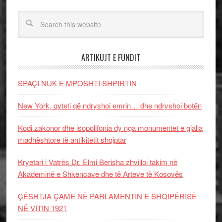
ARTIKUJT E FUNDIT
SPAÇI NUK E MPOSHTI SHPIRTIN
New York, qyteti që ndryshoi emrin… dhe ndryshoi botën
Kodi zakonor dhe isopolifonia dy nga monumentet e gjalla
madhështore të antikitetit shqiptar
Kryetari i Vatrës Dr. Elmi Berisha zhvilloi takim në
Akademinë e Shkencave dhe të Arteve të Kosovës
ÇËSHTJA ÇAME NË PARLAMENTIN E SHQIPËRISË
NË VITIN 1921