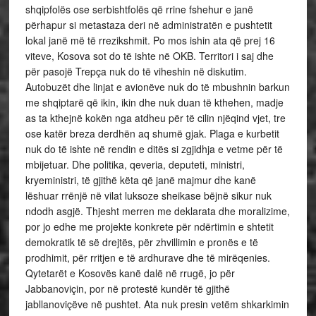
shqipfolës ose serbishtfolës që rrine fshehur e janë
përhapur si metastaza deri në administratën e pushtetit
lokal janë më të rrezikshmit. Po mos ishin ata që prej 16
viteve, Kosova sot do të ishte në OKB. Territori i saj dhe
për pasojë Trepça nuk do të viheshin në diskutim.
Autobuzët dhe linjat e avionëve nuk do të mbushnin barkun
me shqiptarë që ikin, ikin dhe nuk duan të kthehen, madje
as ta kthejnë kokën nga atdheu për të cilin njëqind vjet, tre
ose katër breza derdhën aq shumë gjak. Plaga e kurbetit
nuk do të ishte në rendin e ditës si zgjidhja e vetme për të
mbijetuar. Dhe politika, qeveria, deputeti, ministri,
kryeministri, të gjithë këta që janë majmur dhe kanë
lëshuar rrënjë në vilat luksoze sheikase bëjnë sikur nuk
ndodh asgjë. Thjesht merren me deklarata dhe moralizime,
por jo edhe me projekte konkrete për ndërtimin e shtetit
demokratik të së drejtës, për zhvillimin e pronës e të
prodhimit, për rritjen e të ardhurave dhe të mirëqenies.
Qytetarët e Kosovës kanë dalë në rrugë, jo për
Jabbanoviçin, por në protestë kundër të gjithë
jabllanoviçëve në pushtet. Ata nuk presin vetëm shkarkimin