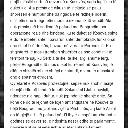
e një minsitri serb në qeverinë e Kosovës, sado legjitime të
duket kjo. Ata presin që dikush të inektojë së paku
shpresën e humbur dhe dalngadalë të rikthejë nderin,
dinjitetin dhe integritetin moral e ekonomik të vendit. Ata
nuk presin më bisedime të pafund me Beogradin, por
operacione reale dhe bindëse, ku të duket se Kosova është
e do të mbetet shtet i pavarur, shtet demokratik funksional
dhe shtet i së drejtës, bazuar në vlerat e Perendimit. Ku
shqiptarët të mos i tremben shpërbërjes ose copëtimit të
territorit të saj, ku Serbia të ikë, të ikë larg, shumë lërg,
përtej Beogradit e të mos duket kurrë më në Kosovën, të
cilën e shkatërroi me shtëpi e katandi, e vrau, e masakroi
dhe e spastroi etnikisht.
Qytetarët e Kosovës protestojnë, sepse nuk shohin asnjë
shenjë drite në fund të tunelit. Shkarkimi i Jabllonoviçit,
ndonëse një hap i duhur, nuk jep ndonjë shenjë drite. Sa
kohë që do të lejohet që lojën antishqiptare në Kosovë ta
bëjë Beogradi me jabllanoviçët e Prishtinës, aq kohë Albini
do të gjejë alibi të pafund për t’i thyer e copëtuar xhamat e
godinës së qeverisë, e ndoshta nesër edhe të parlamentit,
pavarësisht se ai vetë është anëtar i atij parlamenti.