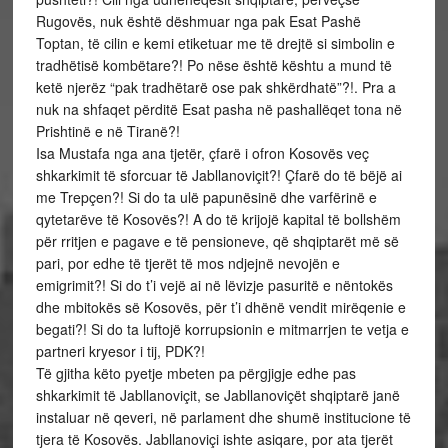
Rugovës, nuk është dëshmuar nga pak Esat Pashë
Toptan, të cilin e kemi etiketuar me të drejtë si simbolin e
tradhëtisë kombëtare?! Po nëse është kështu a mund të
ketë njerëz “pak tradhëtarë ose pak shkërdhatë”?!. Pra a
nuk na shfaqet përditë Esat pasha në pashallëqet tona në
Prishtinë e në Tiranë?!
Isa Mustafa nga ana tjetër, çfarë i ofron Kosovës veç
shkarkimit të sforcuar të Jabllanoviçit?! Çfarë do të bëjë ai
me Trepçen?! Si do ta ulë papunësinë dhe varfërinë e
qytetarëve të Kosovës?! A do të krijojë kapital të bollshëm
për rritjen e pagave e të pensioneve, që shqiptarët më së
pari, por edhe të tjerët të mos ndjejnë nevojën e
emigrimit?! Si do t’i vejë ai në lëvizje pasuritë e nëntokës
dhe mbitokës së Kosovës, për t’i dhënë vendit mirëqenie e
begati?! Si do ta luftojë korrupsionin e mitmarrjen te vetja e
partneri kryesor i tij, PDK?!
Të gjitha këto pyetje mbeten pa përgjigje edhe pas
shkarkimit të Jabllanoviçit, se Jabllanoviçët shqiptarë janë
instaluar në qeveri, në parlament dhe shumë institucione të
tjera të Kosovës. Jabllanoviçi ishte asiqare, por ata tjerët