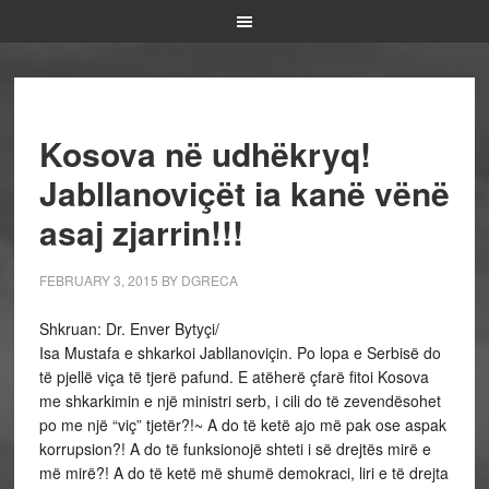
Kosova në udhëkryq!
Jabllanoviçët ia kanë vënë
asaj zjarrin!!!
FEBRUARY 3, 2015
BY
DGRECA
Shkruan: Dr. Enver Bytyçi/
Isa Mustafa e shkarkoi Jabllanoviçin. Po lopa e Serbisë do
të pjellë viça të tjerë pafund. E atëherë çfarë fitoi Kosova
me shkarkimin e një ministri serb, i cili do të zevendësohet
po me një “viç” tjetër?!~ A do të ketë ajo më pak ose aspak
korrupsion?! A do të funksionojë shteti i së drejtës mirë e
më mirë?! A do të ketë më shumë demokraci, liri e të drejta