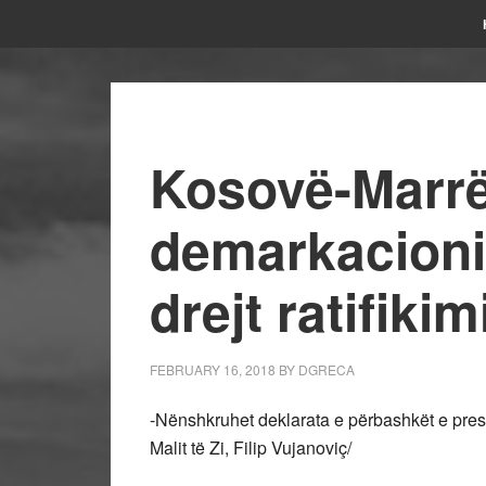
Kosovë-Marrë
demarkacioni
drejt ratifikim
FEBRUARY 16, 2018
BY
DGRECA
-Nënshkruhet deklarata e përbashkët e presi
Malit të Zi, Filip Vujanoviç/