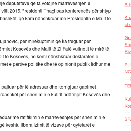
rrje deputetëve që ta votojnë marrëveshjen e
A 
vitit 2015.Presidenti Thaçi pas konferencës për shtyp
Kri
bashkët, që kam nënshkruar me Presidentin e Malit të
shq
Gre
 Vujanovic, për mirëkuptimin që ka treguar për
Shq
rmjet Kosovës dhe Malit të Zi.Falë vullnetit të mirë të
Riv
pit të Kosovës, ne kemi nënshkruar deklaratën e
met e partive politike dhe të opinionit publik lidhur me
PU
NG
— 
TE
i pajtuar për të adresuar dhe korrigjuar gabimet
ërbashkët për shënimin e kufirit ndërmjet Kosovës dhe
Kuj
Ko
eduar me ratifikimin e marrëveshjes për shënimin e
SP
gë kështu liberalizimit të vizave për qytetarët e