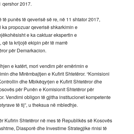
1 qershor 2017.
rë të punës të qeverisë së
re, në 11 shtator 2017,
i ka propozuar qeverisë shkarkimin e
ëkohësisht e ka caktuar ekspertin e
 që ta krijojë ekipin për të marrë
tëror për
Demarkacion.
hjen e katërt, mori vendim për emërimin e
jimin dhe
Mirëmbajtjen e Kufirit Shtetëror. “Komisioni
Kontrollin dhe
Mbikëqyrjen e Kufirit Shtetëror dhe
osovës për Punën e Komisionit Shtetëror për
r. Vendimi obligon të gjitha institucionet kompetente
yrave të tij”, u theksua në mbledhje.
 për Kufirin Shtetëror në mes të Republikës së Kosovës
shtme, Diasporë dhe Investime Strategjike rinisi të