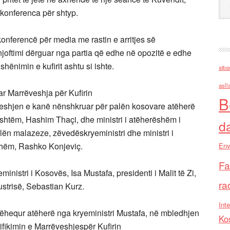
 konferenca për shtyp.
nferencë për media me rastin e arritjes së
joftimi dërguar nga partia që edhe në opozitë e edhe
ënimin e kufirit ashtu si ishte.
alba
asll
r Marrëveshja për Kufirin
B
veshjen e kanë nënshkruar për palën kosovare atëherë
ashtëm, Hashim Thaçi, dhe ministri i atëherëshëm i
d
lën malazeze, zëvedëskryeministri dhe
ministri i
dshëm, Rashko Konjeviç.
Env
Fa
inistri i Kosovës, Isa Mustafa, presidenti i Malit të Zi,
ra
Austrisë, Sebastian Kurz.
Inte
hequr atëherë nga kryeministri Mustafa, në mbledhjen
Ko
atifikimin e Marrëveshjespër Kufirin