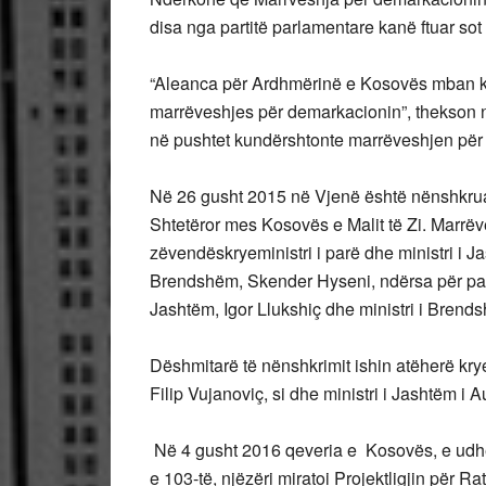
disa nga partitë parlamentare kanë ftuar sot
“Aleanca për Ardhmërinë e Kosovës mban ko
marrëveshjes për demarkacionin”, thekson n
në pushtet kundërshtonte marrëveshjen për sh
Në 26 gusht 2015 në Vjenë është nënshkrua
Shtetëror mes Kosovës e Malit
të Zi. Marrë
zëvendëskryeministri i parë dhe ministri i J
Brendshëm, Skender Hyseni, ndërsa për pa
Jashtëm, Igor Llukshiç dhe ministri i Bren
Dëshmitarë të nënshkrimit ishin atëherë kryem
Filip Vujanoviç, si dhe ministri i Jashtëm i 
Në 4 gusht 2016 qeveria e Kosovës, e udhë
e 103-të, njëzëri miratoi Projektligjin për R