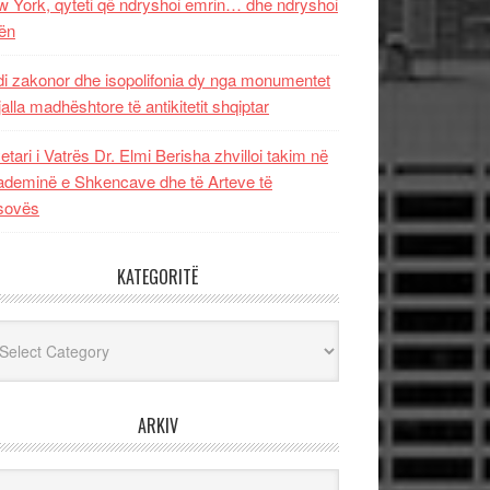
 York, qyteti që ndryshoi emrin… dhe ndryshoi
ën
i zakonor dhe isopolifonia dy nga monumentet
jalla madhështore të antikitetit shqiptar
etari i Vatrës Dr. Elmi Berisha zhvilloi takim në
deminë e Shkencave dhe të Arteve të
sovës
KATEGORITË
egoritë
ARKIV
iv