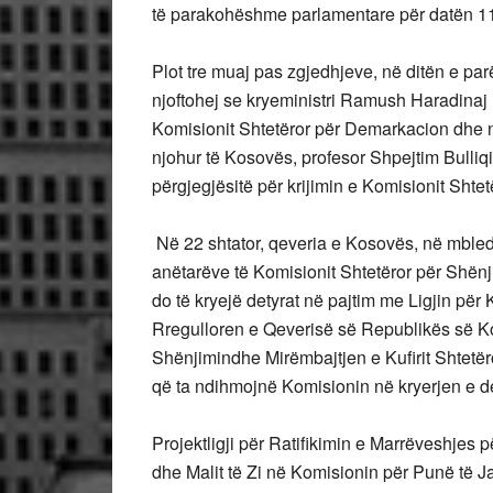
të parakohëshme parlamentare për datën 1
Plot tre muaj pas zgjedhjeve, në ditën e pa
njoftohej se kryeministri Ramush Haradinaj 
Komisionit Shtetëror për
Demarkacion dhe nj
njohur të Kosovës, profesor Shpejtim Bulliqi,
përgjegjësitë për krijimin e Komisionit Shte
Në 22 shtator, qeveria e Kosovës, në mbled
anëtarëve të Komisionit
Shtetëror për Shën
do të kryejë detyrat në pajtim me Ligjin për 
Rregulloren e Qeverisë së Republikës së
K
Shënjimindhe Mirëmbajtjen e Kufirit Shtetëro
që ta ndihmojnë Komisionin në kryerjen e det
Projektligji për Ratifikimin e Marrëveshjes
dhe Malit të Zi në Komisionin për Punë të Ja