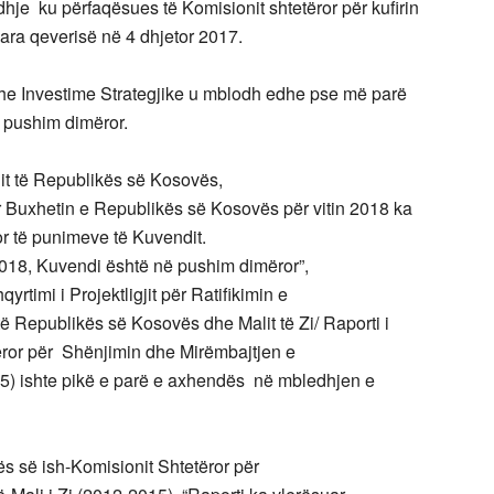
je ku përfaqësues të Komisionit shtetëror për kufirin
ara qeverisë në 4 dhjetor 2017.
he Investime Strategjike u mblodh edhe pse më parë
ë pushim dimëror.
t të Republikës së
Kosovës,
 për Buxhetin e Republikës së Kosovës për
vitin 2018 ka
or të punimeve të
Kuvendit.
2018, Kuvendi është në pushim dimëror”,
yrtimi i Projektligjit për Ratifikimin e
të
Republikës së Kosovës dhe
Malit të Zi/ Raporti i
ëror për
Shënjimin dhe Mirëmbajtjen e
015) ishte pikë e parë e axhendës në mbledhjen e
ës së ish-
Komisionit Shtetëror për