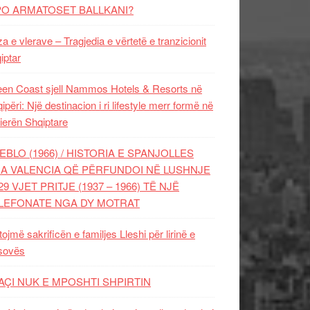
PO ARMATOSET BALLKANI?
za e vlerave – Tragjedia e vërtetë e tranzicionit
iptar
en Coast sjell Nammos Hotels & Resorts në
ipëri: Një destinacion i ri lifestyle merr formë në
ierën Shqiptare
EBLO (1966) / HISTORIA E SPANJOLLES
A VALENCIA QË PËRFUNDOI NË LUSHNJE
29 VJET PRITJE (1937 – 1966) TË NJË
LEFONATE NGA DY MOTRAT
tojmë sakrificën e familjes Lleshi për lirinë e
sovës
AÇI NUK E MPOSHTI SHPIRTIN