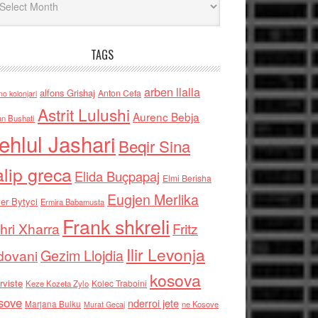
TAGS
arben llalla
alfons Grishaj
Anton Cefa
no kolonjari
Astrit Lulushi
Aurenc Bebja
an Bushati
ehlul Jashari
Beqir Sina
alip greca
Elida Buçpapaj
Elmi Berisha
Eugjen Merlika
er Bytyci
Ermira Babamusta
Frank shkreli
hri Xharra
Fritz
Ilir Levonja
Gezim Llojdia
dovani
kosova
rviste
Kolec Traboini
Keze Kozeta Zylo
sove
nderroi jete
Marjana Bulku
ne Kosove
Murat Gecaj