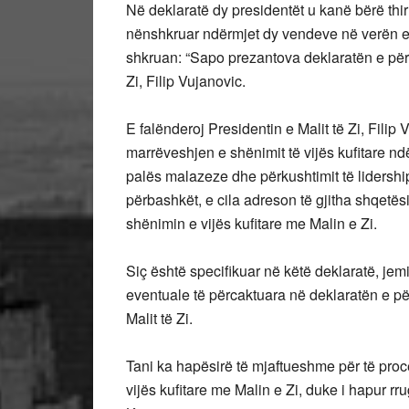
Në deklaratë dy presidentët u kanë bërë thi
nënshkruar ndërmjet dy vendeve në verën e 
shkruan: “Sapo prezantova deklaratën e për
Zi, Filip Vujanovic.
E falënderoj Presidentin e Malit të Zi, Filip
marrëveshjen e shënimit të vijës kufitare ndë
palës malazeze dhe përkushtimit të lidershi
përbashkët, e cila adreson të gjitha shqetësi
shënimin e vijës kufitare me Malin e Zi.
Siç është specifikuar në këtë deklaratë, jem
eventuale të përcaktuara në deklaratën e p
Malit të Zi.
Tani ka hapësirë të mjaftueshme për të proc
vijës kufitare me Malin e Zi, duke i hapur rru