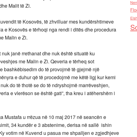
Nen
he Malit të Zi.
Flo
Els
Kuvendit të
Kosovës, të zhvilluar mes
kundërshtimeve
So
ia e Kosovës e tërhoqi nga rendi i ditës dhe procedura
 Malin e Zi.
 nuk janë rrethanat dhe nuk është situatë ku
rëveshjes me Malin e Zi. Qeveria e tërheq sot
Me bashkëbisedim do të provojmë të gjejmë një
mënyra e duhur që të procedojmë me këtë ligj kur kemi
ji nuk do të thotë se do të ndryshojmë marrëveshjen,
ia e vlerëson se është gati”, tha kreu i atëhershëm i
a Mustafa u rrëzua në 10 maj 2017 në seancën e
mit, 34 kundër e 3 abstenime, derisa në sallë ishin
 Ky votim në Kuvend u pasua me shpalljen e zgjedhjeve