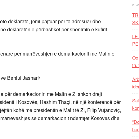
TR
këtë deklaratë, jemi pajtuar për të adresuar dhe
SK
në deklaratën e përbashkët për shënimin e kufirit
LE
PE
lenare për marrëveshjen e demarkacionit me Malin e
Oxh
tru
vë Behlul Jashari/
Arb
iden
për demarkacionin me Malin e Zi shkon drejt
Sal
sidenti i Kosovës, Hashim Thaçi, në një konferencë për
ko
jëjtën kohë me presidentin e Malit të Zi, Filip Vujanoviç,
 e marrëveshjes së demarkacionit ndërmjet Kosovës dhe
“Do
her