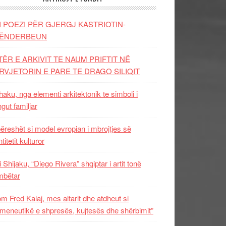
I POEZI PËR GJERGJ KASTRIOTIN-
ËNDERBEUN
TËR E ARKIVIT TE NAUM PRIFTIT NË
RVJETORIN E PARE TE DRAGO SILIQIT
aku, nga elementi arkitektonik te simboli i
ngut familjar
ëreshët si model evropian i mbrojtjes së
titetit kulturor
i Shijaku, “Diego Rivera” shqiptar i artit tonë
mbëtar
m Fred Kalaj, mes altarit dhe atdheut si
meneutikë e shpresës, kujtesës dhe shërbimit”