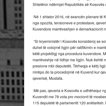
Shtetëror ndërmjet Republikës
së Kosovës d
Në 1 shtator 2016, në seancën plenare të 
nga opozita, tensioneve e protestave, qever
Kuvendore marrëveshjen e demarkacionit me
“Si kryeministër i Kosovës konsideroj se sot
duhet të votojmë ligjin për ratifikimin e mar
këtë projektligj nga procedura kuvendore. 
marrëveshje në lidhje me ligjin. Nuk është 
presione mbi deputetët. Tërheqja e këtij lig
mirëpo do ta procedojmë në Kuvend kur qever
qeverisë, Mustafa.
Më pas, qeveria e Kosovës e udhëhequr ng
Kuvendit me 78 vota pro mocionit të mosbesi
115 deputetë të parlamentit 120 anëtarësh.