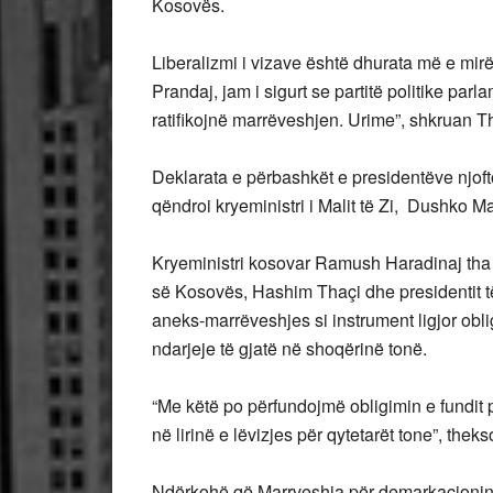
Kosovës.
Liberalizmi i vizave është dhurata më e mir
Prandaj, jam i sigurt se partitë politike par
ratifikojnë marrëveshjen. Urime”, shkruan T
Deklarata e përbashkët e presidentëve njof
qëndroi kryeministri i Malit të Zi, Dushko M
Kryeministri kosovar Ramush Haradinaj tha 
së Kosovës, Hashim Thaçi dhe presidentit të
aneks-marrëveshjes si instrument ligjor obli
ndarjeje të gjatë në shoqërinë tonë.
“Me këtë po përfundojmë obligimin e fundit pë
në lirinë e lëvizjes për qytetarët tone”, thekso
Ndërkohë që Marrveshja për demarkacionin p