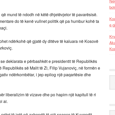
New
bot
ë që mund të ndodh në këtë dhjetëvjetor të pavarësisë.
Kod
lamentare do të kenë vullnet politik që pa humbur kohë ta
e g
haçi.
Kry
tohet ndërkohë që gjatë dy ditëve të kaluara në Kosovë
Aka
arkoviç.
Ko
se deklarata e përbashkët e presidentit të Republikës
 Republikës së Malit të Zi, Filip Vujanoviç, në formën e
gativ ndërkombëtar, i jep epilog një paqartësie dhe
Kat
r liberalizim të vizave dhe po hapim një kapitull të ri
i ai.
Ark
ritet të jetë në axhendë të një seance të Kuvendit,