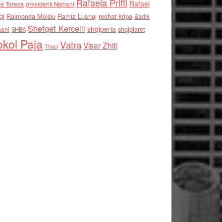
Rafaela Prifti
Rafael
e Tereza
presidenti Nishani
qi
Raimonda Moisiu
Ramiz Lushaj
reshat kripa
Sadik
Shefqet Kercelli
shqiperia
hani
shqiptaret
SHBA
kol Paja
Vatra
Visar Zhiti
Thaci