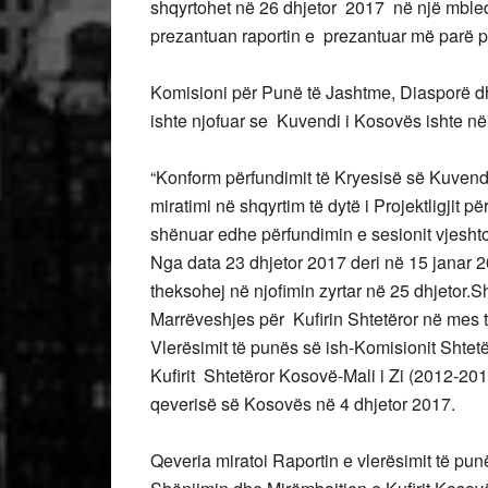
shqyrtohet në 26 dhjetor 2017 në një mbledh
prezantuan raportin e prezantuar më parë p
Komisioni për Punë të Jashtme, Diasporë d
ishte njofuar se Kuvendi i Kosovës ishte n
“Konform përfundimit të Kryesisë së
Kuvendi
miratimi në shqyrtim të dytë i Projektligjit
shënuar edhe përfundimin e sesionit vjesht
Nga data 23 dhjetor 2017 deri në 15 janar 
theksohej në njofimin zyrtar në 25 dhjetor.Shq
Marrëveshjes për Kufirin
Shtetëror në mes 
Vlerësimit të punës së ish-
Komisionit Shtet
Kufirit Shtetëror Kosovë-Mali i Zi (2012-2
qeverisë së Kosovës në 4 dhjetor 2017.
Qeveria miratoi Raportin e vlerësimit të pun