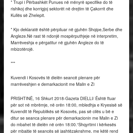
* Trupi i Përbashkët Punues në mënyrë specifike do të
rishikoj dhe korrigjoj sektorët në drejtim të Çakorrit dhe
Kullës së Zhelepit.
* Kjo deklaratë është përpiluar në gjuhën Shqipe,Serbe dhe
Angleze.Në rast të ndonjë mospërputhjeje në interpretim,
Marrëveshja e përgatitur në gjuhën Angleze do të
mbizotërojë.
***
Kuvendi i Kosovës të dielën seancë plenare për
marrëveshjen e demarkacionit me Malin e Zi
PRISHTINË, 16 Shkurt 2018-Gazeta DIELLI/ Është ftuar
për sot në mbrëmje, në orën 18:00, mbledhja e Kryesisë së
Kuvendit të Republikës së Kosovës, pas së cilës u bë e
ditur se seanca plenare për demarkacionin me Malin e Zi
do mbahet të dielën në orën 18:00.“Shqyrtimi i kërkesës
për mbajtje të seancës së jashtëzaknshme, me këtë rend