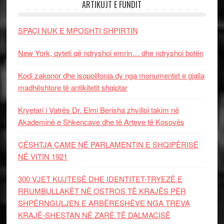
ARTIKUJT E FUNDIT
SPAÇI NUK E MPOSHTI SHPIRTIN
New York, qyteti që ndryshoi emrin… dhe ndryshoi botën
Kodi zakonor dhe isopolifonia dy nga monumentet e gjalla
madhështore të antikitetit shqiptar
Kryetari i Vatrës Dr. Elmi Berisha zhvilloi takim në
Akademinë e Shkencave dhe të Arteve të Kosovës
ÇËSHTJA ÇAME NË PARLAMENTIN E SHQIPËRISË
NË VITIN 1921
300 VJET KUJTESË DHE IDENTITET-TRYEZË E
RRUMBULLAKËT NË OSTROS TË KRAJËS PËR
SHPËRNGULJEN E ARBËRESHËVE NGA TREVA
KRAJË-SHESTAN NË ZARË TË DALMACISË