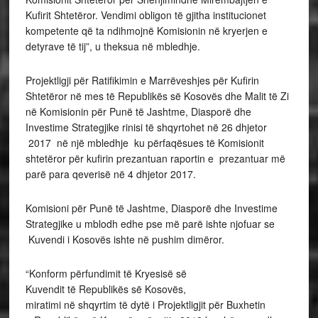
Kufirit Shtetëror. Vendimi obligon të gjitha institucionet
kompetente që ta ndihmojnë Komisionin në kryerjen e
detyrave të tij”, u theksua në mbledhje.
Projektligji për Ratifikimin e Marrëveshjes për Kufirin
Shtetëror në mes të Republikës së Kosovës dhe Malit të Zi
në Komisionin për Punë të Jashtme, Diasporë dhe
Investime Strategjike rinisi të shqyrtohet në 26 dhjetor
2017 në një mbledhje ku përfaqësues të Komisionit
shtetëror për kufirin prezantuan raportin e prezantuar më
parë para qeverisë në 4 dhjetor 2017.
Komisioni për Punë të Jashtme, Diasporë dhe Investime
Strategjike u mblodh edhe pse më parë ishte njofuar se
Kuvendi i Kosovës ishte në pushim dimëror.
“Konform përfundimit të Kryesisë së
Kuvendit të Republikës së
Kosovës,
miratimi në shqyrtim të dytë i Projektligjit për Buxhetin