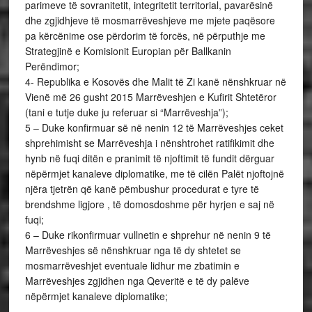
parimeve të sovranitetit, integritetit territorial, pavarësinë
dhe zgjidhjeve të mosmarrëveshjeve me mjete paqësore
pa kërcënime ose përdorim të forcës, në përputhje me
Strategjinë e Komisionit Europian për Ballkanin
Perëndimor;
4- Republika e Kosovës dhe Malit të Zi kanë nënshkruar në
Vienë më 26 gusht 2015 Marrëveshjen e Kufirit Shtetëror
(tani e tutje duke ju referuar si “Marrëveshja”);
5 – Duke konfirmuar së në nenin 12 të Marrëveshjes ceket
shprehimisht se Marrëveshja i nënshtrohet ratifikimit dhe
hynb në fuqi ditën e pranimit të njoftimit të fundit dërguar
nëpërmjet kanaleve diplomatike, me të cilën Palët njoftojnë
njëra tjetrën që kanë pëmbushur procedurat e tyre të
brendshme ligjore , të domosdoshme për hyrjen e saj në
fuqi;
6 – Duke rikonfirmuar vullnetin e shprehur në nenin 9 të
Marrëveshjes së nënshkruar nga të dy shtetet se
mosmarrëveshjet eventuale lidhur me zbatimin e
Marrëveshjes zgjidhen nga Qeveritë e të dy palëve
nëpërmjet kanaleve diplomatike;