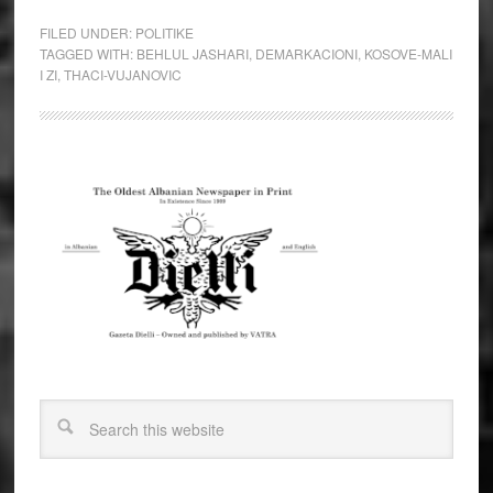
FILED UNDER:
POLITIKE
TAGGED WITH:
BEHLUL JASHARI
,
DEMARKACIONI
,
KOSOVE-MALI
I ZI
,
THACI-VUJANOVIC