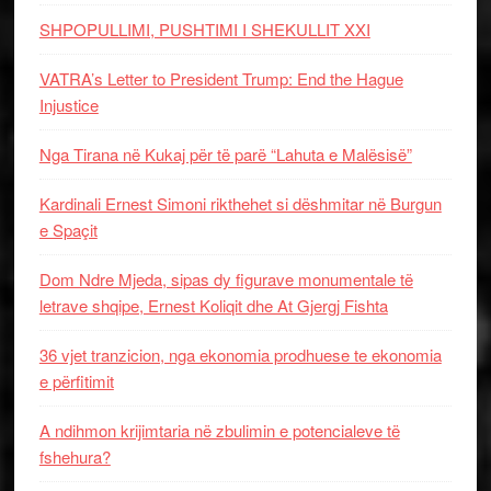
SHPOPULLIMI, PUSHTIMI I SHEKULLIT XXI
VATRA’s Letter to President Trump: End the Hague
Injustice
Nga Tirana në Kukaj për të parë “Lahuta e Malësisë”
Kardinali Ernest Simoni rikthehet si dëshmitar në Burgun
e Spaçit
Dom Ndre Mjeda, sipas dy figurave monumentale të
letrave shqipe, Ernest Koliqit dhe At Gjergj Fishta
36 vjet tranzicion, nga ekonomia prodhuese te ekonomia
e përfitimit
A ndihmon krijimtaria në zbulimin e potencialeve të
fshehura?