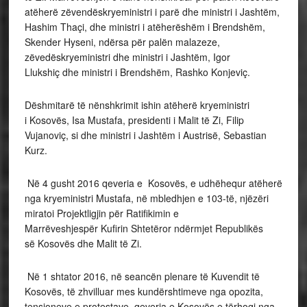
atëherë zëvendëskryeministri i parë dhe ministri i Jashtëm,
Hashim Thaçi, dhe ministri i atëherëshëm i Brendshëm,
Skender Hyseni, ndërsa për palën malazeze,
zëvedëskryeministri dhe
ministri i Jashtëm, Igor
Llukshiç dhe ministri i Brendshëm, Rashko Konjeviç.
Dëshmitarë të nënshkrimit ishin atëherë kryeministri
i Kosovës, Isa Mustafa, presidenti i Malit të Zi, Filip
Vujanoviç, si dhe ministri i Jashtëm i Austrisë, Sebastian
Kurz.
Në 4 gusht 2016 qeveria e Kosovës, e udhëhequr atëherë
nga kryeministri Mustafa, në mbledhjen e 103-të, njëzëri
miratoi Projektligjin për Ratifikimin e
Marrëveshjespër Kufirin
Shtetëror ndërmjet Republikës
së Kosovës dhe Malit të Zi.
Në 1 shtator 2016, në seancën plenare të Kuvendit të
Kosovës, të zhvilluar mes
kundërshtimeve nga opozita,
tensioneve e protestave, qeveria e Kosovës e tërhoqi nga