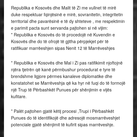
Republika e Kosovës dhe Malit të Zi me vullnet të mirë
duke respektuar fqinjësinë e mirë, sovranitetin, integritetin
territorial dhe pavarësinë e të dy shteteve , me respektimin
e parimit pacta sunt servanda pajtohen si në vijim:
* Republika e Kosovës do të procedojë në Kuvendin e
Kosovës dhe do të ofrojë të gjitha përpjekjet për të
ratifikuar marrëeshjen sipas Nenit 12 të Marrëveshjes
* Republika e Kosovës dhe Mal i Zi pas ratifikimit njoftojnë
njëra tjetrën që kanë përmbushur procedurat e tyre të
brendshme ligjore përmes kanaleve diplomatike dhe
konstatohet se Marrëveshja që ka hyr në fuqi do të formojë
një Trup të Përbashkët Punues për shënjimin e vijës
kufitare.
* Palët pajtohen gjatë këtij procesi ,Trupi i Përbashkët
Punues do të identifikojë dhe adresojë mosmarrëveshjet
potenciale gjatë shënjimit të kufirit sipas marrëveshje.