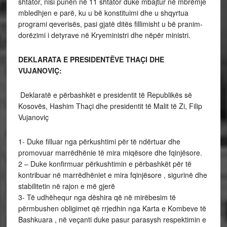
shtator, nisi punën në 11 shtator duke mbajtur në mbrëmje
mbledhjen e parë, ku u bë konstituimi dhe u shqyrtua
programi qeverisës, pasi gjatë ditës fillimisht u bë pranim-
dorëzimi i detyrave në Kryeministri dhe
nëpër ministri.
DEKLARATA E PRESIDENTËVE THAÇI DHE
VUJANOVIÇ:
Deklaratë e përbashkët e presidentit të Republikës së
Kosovës, Hashim Thaçi dhe presidentit të Malit të Zi, Filip
Vujanoviç
1- Duke filluar nga përkushtimi për të ndërtuar dhe
promovuar marrëdhënie të mira miqësore dhe fqinjësore.
2 – Duke konfirmuar përkushtimin e përbashkët për të
kontribuar në marrëdhëniet e mira fqinjësore , sigurinë dhe
stabilitetin në rajon e më gjerë
3- Të udhëhequr nga dëshira që në mirëbesim të
përmbushen obligimet që rrjedhin nga Karta e Kombeve të
Bashkuara , në veçanti duke pasur parasysh respektimin e