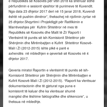
e Republikës së Kosovës për
vitin 2018 ka shënuar edhe
përfundimin e sesionit vjeshtor të punimeve të
Kuvendit.
Nga data 23 dhjetor 2017 deri në 15 janar 2018, Kuvendi
është në pushim dimëror”, theksohej në njofimin zyrtar në
25 dhjetor.Shqyrtimi i Projektligjit për Ratifikimin e
Marrëveshjes për Kufirin
Shtetëror në mes të
Republikës së Kosovës dhe
Malit të Zi/ Raporti i
Vlerësimit të punës së ish-
Komisionit Shtetëror për
Shënjimin dhe Mirëmbajtjen e Kufirit Shtetëror Kosovë-
Mali i Zi (2012-2015) ishte pikë e parë e
axhendës në mbledhjen e qeverisë së Kosovës në 4
dhjetor 2017.
Qeveria miratoi Raportin e vlerësimit të punës së ish-
Komisionit Shtetëror për
Shënjimin dhe Mirëmbajtjen e
Kufirit Kosovë-Mali i Zi (2012-2015). “Raporti ka vlerësuar
dokumentacionin dhe të gjeturat nga puna e
komisionit të kaluar dhe ka vlerësuar shumë
mangësi dhe lëshime faktografike dhe shkencore”, u
theksua në mbledhje.