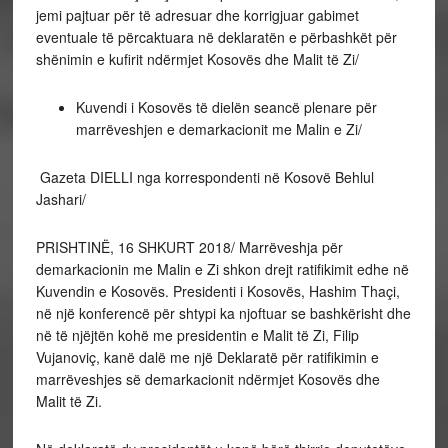
jemi pajtuar për të adresuar dhe korrigjuar gabimet
eventuale të përcaktuara në deklaratën e përbashkët për
shënimin e kufirit ndërmjet Kosovës dhe Malit të Zi/
Kuvendi i Kosovës të dielën seancë plenare për
marrëveshjen e demarkacionit me Malin e Zi/
Gazeta DIELLI nga korrespondenti në Kosovë Behlul
Jashari/
PRISHTINË, 16 SHKURT 2018/ Marrëveshja për
demarkacionin me Malin e Zi shkon drejt ratifikimit edhe në
Kuvendin e Kosovës. Presidenti i Kosovës, Hashim Thaçi,
në një konferencë për shtypi ka njoftuar se bashkërisht dhe
në të njëjtën kohë me presidentin e Malit të Zi, Filip
Vujanoviç, kanë dalë me një Deklaratë për ratifikimin e
marrëveshjes së demarkacionit ndërmjet Kosovës dhe
Malit të Zi.