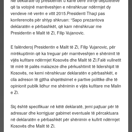
Në deklaratë dy presidentët u kanë bërë thirrje deputetëve
që ta votojnë marrëveshjen e nënshkruar ndërmjet dy
vendeve në verën e vitit 2015.Presidenti Thaçi pas
konferencës për shtyp shkruan: “Sapo prezantova
deklaratën e përbashkët, që kam nënshkruar me
Presidentin e Malit të Zi, Filip Vujanovic.
E falënderoj Presidentin e Malit të Zi, Filip Vujanovic, për
mirëkuptimin që ka treguar për marrëveshjen e shënimit të
vijës kufitare ndërmjet Kosovës dhe Malit të Zi.Falë vullnetit
të mirë të palës malazeze dhe përkushtimit të lidershipit të
Kosovës, ne kemi nënshkruar deklaratën e përbashkët, e
cila adreson të gjitha shqetësimet e partive politike dhe të
opinionit publik lidhur me shënimin e vijës kufitare me Malin
e Zi.
Siç është specifikuar në këtë deklaratë, jemi pajtuar për të
adresuar dhe korrigjuar gabimet eventuale të përcaktuara
në deklaratën e përbashkët për shënimin e kufirit ndërmjet
Kosovës dhe Malit të Zi.