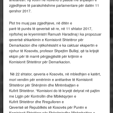
zgjedhjeve të parakohëshme parlamentare për datën 11
qershor 2017.
Plot tre muaj pas zgjedhjeve, në ditën e
parë të punës të qeverisë së
re, në 11 shtator 2017,
njoftohej se kryeministri Ramush Haradinaj i ka propozuar
qeverisë shkarkimin e Komisionit Shtetëror për
Demarkacion dhe njëkohësisht e ka caktuar ekspertin e
njohur të Kosovës, profesor Shpejtim Bulliqi, që ta krijojë
ekipin për të marrë përgjegjësitë për krijimin e
Komisionit Shtetëror për
Demarkacion.
Në 22 shtator, qeveria e Kosovës, në mbledhjen e katërt,
mori vendim për emërimin e anëtarëve të Komisionit
Shtetëror për Shënjimin dhe
Mirëmbajtjen e
Kufirit Shtetëror. “Komisioni do të kryejë detyrat në pajtim
me Ligjin për Kontrollin dhe
Mbikëqyrjen e
Kufirit Shtetëror dhe
Rregulloren e
Qeverisë së Republikës së
Kosovës për Punën e
Komisionit Shtetëror për
Shënjimindhe Mirëmbajtjen e