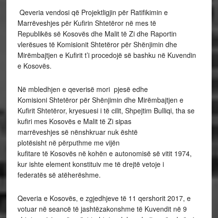
Qeveria vendosi që Projektligjin për Ratifikimin e
Marrëveshjes për Kufirin
Shtetëror në mes të
Republikës së Kosovës dhe
Malit të Zi dhe Raportin
vlerësues të Komisionit
Shtetëror për Shënjimin dhe
Mirëmbajtjen e Kufirit t’i procedojë së bashku në
Kuvendin
e Kosovës.
Në mbledhjen e qeverisë mori pjesë edhe
Komisioni Shtetëror për
Shënjimin dhe Mirëmbajtjen e
Kufirit Shtetëror, kryesuesi i të cilit, Shpejtim Bulliqi, tha se
kufiri mes Kosovës e Malit të
Zi sipas
marrëveshjes së nënshkruar nuk është
plotësisht në përputhme me vijën
kufitare të Kosovës në kohën e autonomisë së vitit 1974,
kur ishte element konstituiv me të drejtë vetoje i
federatës së atëherëshme.
Qeveria e Kosovës, e zgjedhjeve të 11 qershorit 2017, e
votuar në seancë të
jashtëzakonshme të Kuvendit
në 9