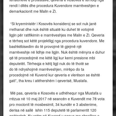
rendi i ditës dhe procedura Kuvendore marrëveshjen e
demarkacionit me Malin e Zi.
“Si kryeministër i Kosovës konsideroj se sot nuk janë
rrethanat dhe nuk është situatë ku duhet të votojmë
ligjin për ratifikimin e marrëveshjes me Malin e Zi. Qeveria
e tërheq sot këtë projektligj nga procedura kuvendore. Me
bashkëbisedim do të provojmë të gjejmë një
marrëveshje në lidhje me ligjin. Nuk është mënyra e duhur
që të procedojmë me këtë ligj kur kemi presione mbi
deputetët. Tërheqja e këtij ligji nuk do të thotë se
do të ndryshojmë marrëveshjen, mirëpo do ta
procedojmë në Kuvend kur qeveria e vlerëson se është
gati”, tha kreu i atëhershëm i qeverisë, Mustafa.
Më pas, qeveria e Kosovës e udhëhequr nga Mustafa u
rrëzua në 10 maj 2017 në seancën e Kuvendit me 78 vota
pro mocionit të mosbesimit, 34 kundër e 3 abstenime,
derisa në sallë ishin 115 deputetë të parlamentit 120
anëtarësh. Ky votim në Kuvend u pasua me shpalljen e