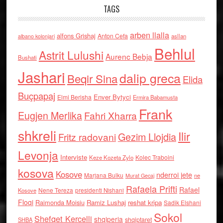
TAGS
arben llalla
alfons Grishaj
Anton Cefa
asllan
albano kolonjari
Behlul
Astrit Lulushi
Aurenc Bebja
Bushati
Jashari
dalip greca
Beqir Sina
Elida
Buçpapaj
Enver Bytyci
Elmi Berisha
Ermira Babamusta
Frank
Eugjen Merlika
Fahri Xharra
shkreli
Ilir
Gezim Llojdia
Fritz radovani
Levonja
Interviste
Kolec Traboini
Keze Kozeta Zylo
kosova
Kosove
nderroi jete
Marjana Bulku
ne
Murat Gecaj
Rafaela Prifti
Rafael
Nene Tereza
Kosove
presidenti Nishani
Floqi
Raimonda Moisiu
Ramiz Lushaj
reshat kripa
Sadik Elshani
Sokol
Shefqet Kercelli
shqiperia
shqiptaret
SHBA