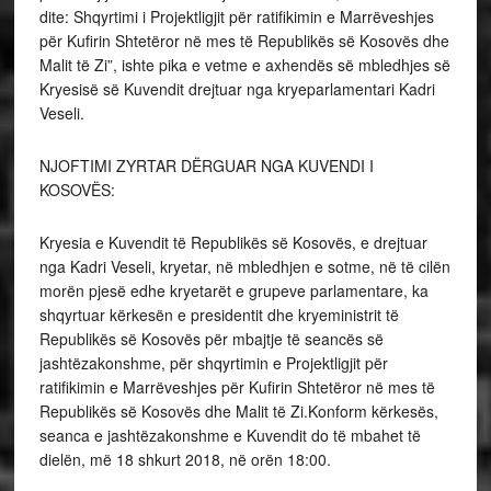
dite: Shqyrtimi i Projektligjit për ratifikimin e Marrëveshjes
për Kufirin Shtetëror në mes të Republikës së Kosovës dhe
Malit të Zi”, ishte pika e vetme e axhendës së mbledhjes së
Kryesisë së Kuvendit drejtuar nga kryeparlamentari Kadri
Veseli.
NJOFTIMI ZYRTAR DËRGUAR NGA KUVENDI I
KOSOVËS:
Kryesia e Kuvendit të Republikës së Kosovës, e drejtuar
nga Kadri Veseli, kryetar, në mbledhjen e sotme, në të cilën
morën pjesë edhe kryetarët e grupeve parlamentare, ka
shqyrtuar kërkesën e presidentit dhe kryeministrit të
Republikës së Kosovës për mbajtje të seancës së
jashtëzakonshme, për shqyrtimin e Projektligjit për
ratifikimin e Marrëveshjes për Kufirin Shtetëror në mes të
Republikës së Kosovës dhe Malit të Zi.Konform kërkesës,
seanca e jashtëzakonshme e Kuvendit do të mbahet të
dielën, më 18 shkurt 2018, në orën 18:00.