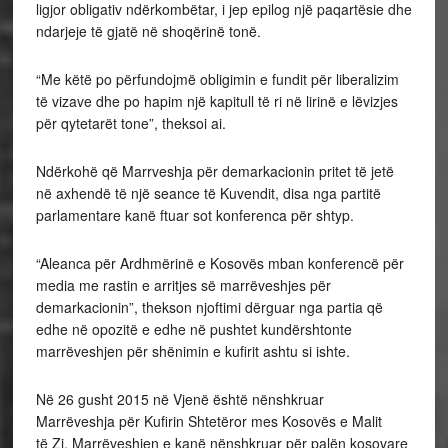
ligjor obligativ ndërkombëtar, i jep epilog një paqartësie dhe
ndarjeje të gjatë në shoqërinë tonë.
“Me këtë po përfundojmë obligimin e fundit për liberalizim
të vizave dhe po hapim një kapitull të ri në lirinë e lëvizjes
për qytetarët tone”, theksoi ai.
Ndërkohë që Marrveshja për demarkacionin pritet të jetë
në axhendë të një seance të Kuvendit, disa nga partitë
parlamentare kanë ftuar sot konferenca për shtyp.
“Aleanca për Ardhmërinë e Kosovës mban konferencë për
media me rastin e arritjes së marrëveshjes për
demarkacionin”, thekson njoftimi dërguar nga partia që
edhe në opozitë e edhe në pushtet kundërshtonte
marrëveshjen për shënimin e kufirit ashtu si ishte.
Në 26 gusht 2015 në Vjenë është nënshkruar
Marrëveshja për Kufirin
Shtetëror mes Kosovës e Malit
të Zi. Marrëveshjen e kanë nënshkruar për palën kosovare