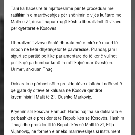
Tani ka hapësirë të mjaftueshme për të proceduar me
ratifikimin e marrëveshjes për shënimin e vijës kufitare me
Malin e Zi, duke i hapur rrugë kështu liberalizimit të vizave
për qytetarët e Kosovës.
Liberalizmi i vizave është dhurata më e mirë që mund të
ndodh në këtë dhjetëvjetor të pavarësisë. Prandaj, jam i
sigurt se partitë politike parlamentare do të kenë vullnet
politik që pa humbur kohë ta ratifikojnë marrëveshjen.
Urime”, shkruan Thaçi.
Deklarata e përbashkët e presidentëve njoftohet ndërkohë
që gjatë dy ditëve të kaluara në Kosovë qëndroi
kryeministri i Malit të Zi, Dushko Markoviç.
Kryeministri kosovar Ramush Haradinaj tha se deklarata e
përbashkët e presidentit të Republikës së Kosovës, Hashim
Thaçi dhe presidentit të Republikës së Malit të Zi, Filip
Vujanoviç, në formën e aneks-marrëveshjes si instrument