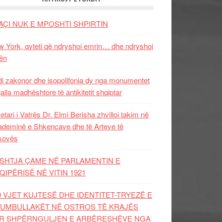
AÇI NUK E MPOSHTI SHPIRTIN
 York, qyteti që ndryshoi emrin… dhe ndryshoi
ën
i zakonor dhe isopolifonia dy nga monumentet
jalla madhështore të antikitetit shqiptar
etari i Vatrës Dr. Elmi Berisha zhvilloi takim në
deminë e Shkencave dhe të Arteve të
sovës
SHTJA ÇAME NË PARLAMENTIN E
QIPËRISË NË VITIN 1921
0 VJET KUJTESË DHE IDENTITET-TRYEZË E
UMBULLAKËT NË OSTROS TË KRAJËS
R SHPËRNGULJEN E ARBËRESHËVE NGA