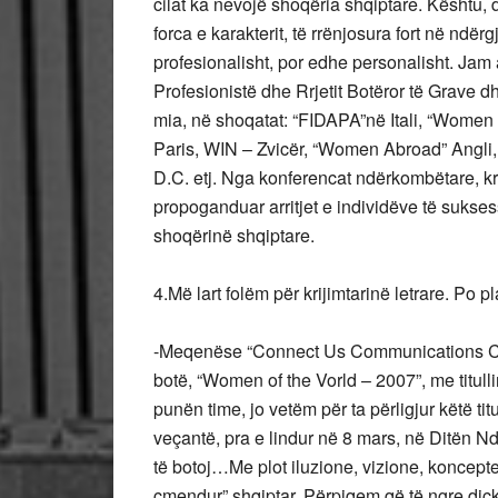
cilat ka nevojë shoqëria shqiptare. Kështu, 
forca e karakterit, të rrënjosura fort në ndërg
profesionalisht, por edhe personalisht. J
Profesionistë dhe Rrjetit Botëror të Grave 
mia, në shoqatat: “FIDAPA”në Itali, “Wome
Paris, WIN – Zvicër, “Women Abroad” Angl
D.C. etj. Nga konferencat ndërkombëtare, kr
propoganduar arritjet e individëve të sukse
shoqërinë shqiptare.
4.Më lart folëm për krijimtarinë letrare. Po pl
-Meqenëse “Connect Us Communications Can
botë, “Women of the Vorld – 2007”, me titull
punën time, jo vetëm për ta përligjur këtë ti
veçantë, pra e lindur në 8 mars, në Ditën N
të botoj…Me plot iluzione, vizione, koncepte
çmendur” shqiptar. Përpiqem që të ngre diçka 