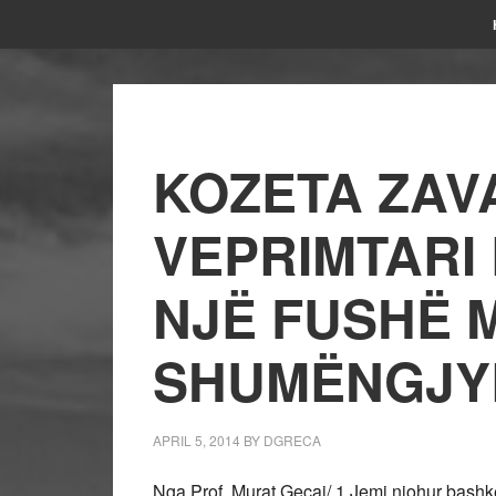
KOZETA ZAV
VEPRIMTARI 
NJË FUSHË 
SHUMËNGJ
APRIL 5, 2014
BY
DGRECA
Nga Prof. Murat Gecaj/ 1.Jemi njohur bashk