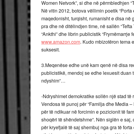
Women Netvork”, si dhe në përmbledhjen “T
Në vitin 2012, botova vëllimin poetik “Porta e 
maqedonisht, turqisht, rumanisht e disa në
pra dhe në ditëlindjen time, në sallën “Teft
“Ankthi” dhe librin publicistik “Frymëmarrje
www.amazon.com
. Kudo mbizotëron tema e g
suksesit.
3.Meqenëse edhe unë kam qenë në disa reda
publicistikë, mendoj se edhe lexuesit duan t
ndyshim”…
-Ndryshimet demokratike sollën një stad të 
Vendosa të punoj për “Familja dhe Media – F
për të ndikuar në forcimin e pozicionit të fa
shoqëri të shëndetshme”. Nën siglën e saj, d
për kryefjalë të saj shembuj nga gra të for