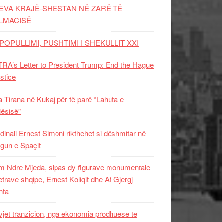
EVA KRAJË-SHESTAN NË ZARË TË
LMACISË
POPULLIMI, PUSHTIMI I SHEKULLIT XXI
RA’s Letter to President Trump: End the Hague
ustice
 Tirana në Kukaj për të parë “Lahuta e
ësisë”
dinali Ernest Simoni rikthehet si dëshmitar në
gun e Spaçit
 Ndre Mjeda, sipas dy figurave monumentale
letrave shqipe, Ernest Koliqit dhe At Gjergj
hta
vjet tranzicion, nga ekonomia prodhuese te