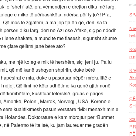
 nuk e “sheh“ atë, pra vëmendjen e drejton diku më larg.
olege e mike të përbashkëta, ndërsa për ty jo?! Pra,
SP
…Që mos të zgjatem, a ma jep fjalën që, deri sa ta
New
përsëri diku larg, deri në Azi ose Afrikë, siç po ndodh
bot
e i lënë shakatë, a mund të më flasësh, sigurisht shumë
 me çfarë qëllimi janë bërë ato?
Kod
e g
hku, me një koleg e mik të hershëm, siç jeni ju. Pa iu
jimit, që më kanë ushqyen shpirtin, duke bërë
Kry
 hapësirat e mia, duke u pasuruar nëpër mrekullitë e
Aka
Ko
e t’i ndjej. Qëllimi në këto udhëtime ka qenë gjithmonë
ndërkombëtare, kushtuar letërsisë, gruas e paqes
ÇË
ali, Amerikë, Poloni, Marrok, Norvegji, USA, Korenë e
SH
një sërë kualifikimesh pasuniversitare “Mbi menaxhimin e
 të Holandës. Doktoraturë e kam mbrojtur për “Burimet
30
DA, në Palermo të Italisë, ku jam laureuar me gradën
RR
PË