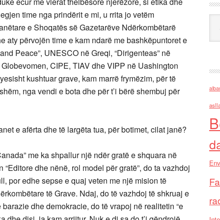
duke ecur me vlerat thelbësore njerëzore, si etika dhe
jegjen time nga prindërit e mi, u rrita jo vetëm
Ark
am anëtare e Shoqatës së Gazetarëve Ndërkombëtarë
dhe aty përvojën time e kam ndarë me bashkëpuntoret e
n and Peace”, UNESCO në Greqi, “Dirigenteas” në
i, Globevomen, CIPE, TIAV dhe VIPP në Uashington
yesisht kushtuar grave, kam marrë frymëzim, për të
alba
sshëm, nga vendi e bota dhe për t’i bërë shembuj për
asll
B
anet e afërta dhe të largëta tua, për botimet, cilat janë?
d
ada” me ka shpallur një ndër gratë e shquara në
Env
in “Editore dhe nënë, rol model për gratë”, do ta vazhdoj
tull, por edhe sepse e quaj veten me një mision të
Fa
dërkombëtare të Grave. Ndaj, do të vazhdoj të shkruaj e
ra
 barazie dhe demokracie, do të vrapoj në realitetin “e
dhe disi, ia kam arrijtur. Nuk e di sa do t’i qëndrojë,
Inte