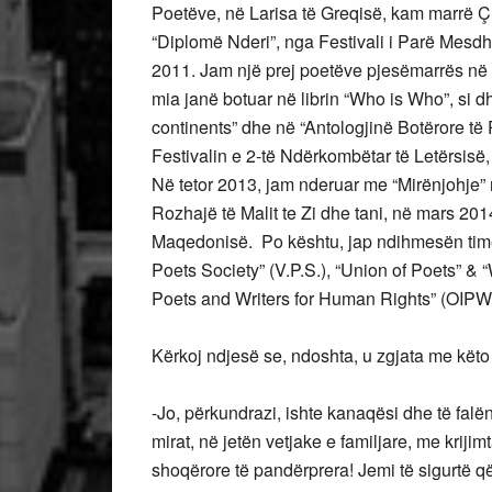
Poetëve, në Larisa të Greqisë, kam marrë 
“Diplomë Nderi”, nga Festivali i Parë Mesdhet
2011. Jam një prej poetëve pjesëmarrës në 
mia janë botuar në librin “Who is Who”, si d
continents” dhe në “Antologjinë Botërore të 
Festivalin e 2-të Ndërkombëtar të Letërsisë
Në tetor 2013, jam nderuar me “Mirënjohje” 
Rozhajë të Malit te Zi dhe tani, në mars 20
Maqedonisë. Po kështu, jap ndihmesën time
Poets Society” (V.P.S.), “Union of Poets” & 
Poets and Writers for Human Rights” (OIPW
Kërkoj ndjesë se, ndoshta, u zgjata me kët
-Jo, përkundrazi, ishte kanaqësi dhe të fal
mirat, në jetën vetjake e familjare, me kriji
shoqërore të pandërprera! Jemi të sigurtë që