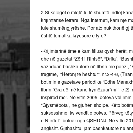
2.Si kolegët e miqtë tu të shumtë, ndiej kana
krijimtarisë letrare. Nga Interneti, kam një 
lule shumëngjyrëshe. Por ato nuk thonë gji
është tematika kryesore e tyre?
-Krijimtarinë time e kam filluar qysh herët, 
dhe në gazetat “Zëri i Rinisë”, “Drita”, “Bas
vazhduar bashkautore në librin me poezi, “
tregime, “Heronj të heshtur”, nr.2-4-6, (Tir
botimin e gazetave periodike “Edhe Menaxher
librin “Gra që më kane frymëzuar”(nr.1 e 2)
inspired me”. Në vitin 2005, botova vëllimin 
“Gjysmëbota”, në gjuhën shqipe. Këto botim
suksesshme, tw vendit e botws. Përveç këtyre
e Njeriut”, botuar nga QSHDNJ. Në vitin 201
anglisht. Gjithashtu, jam bashkautore në an