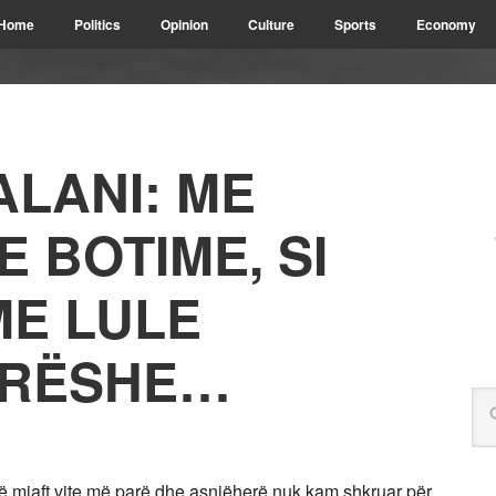
Home
Politics
Opinion
Culture
Sports
Economy
ALANI: ME
E BOTIME, SI
ME LULE
YRËSHE…
ë mjaft vite më parë dhe asnjëherë nuk kam shkruar për