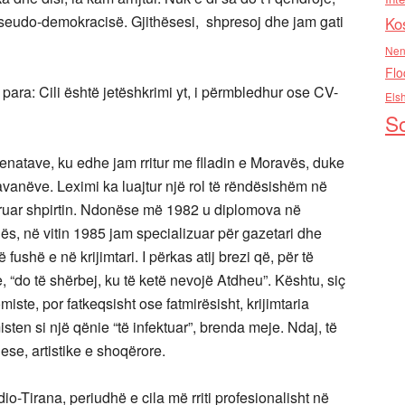
 pseudo-demokracisë. Gjithësesi, shpresoj dhe jam gati
Ko
Nen
Flo
 para: Cili është jetëshkrimi yt, i përmbledhur ose CV-
Els
So
renatave, ku edhe jam rritur me flladin e Moravës, duke
vanëve. Leximi ka luajtur një rol të rëndësishëm në
uruar shpirtin. Ndonëse më 1982 u diplomova në
nës, në vitin 1985 jam specializuar për gazetari dhe
shë e në krijimtari. I përkas atij brezi që, për të
, “do të shërbej, ku të ketë nevojë Atdheu”. Kështu, siç
ste, por fatkeqsisht ose fatmirësisht, krijimtaria
isten si një qënie “të infektuar”, brenda meje. Ndaj, të
se, artistike e shoqërore.
-Tirana, periudhë e cila më rriti profesionalisht në