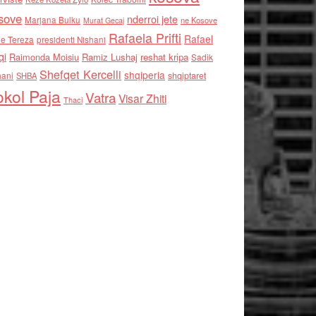
sove
nderroi jete
Marjana Bulku
ne Kosove
Murat Gecaj
Rafaela Prifti
Rafael
e Tereza
presidenti Nishani
qi
Raimonda Moisiu
Ramiz Lushaj
reshat kripa
Sadik
Shefqet Kercelli
shqiperia
hani
shqiptaret
SHBA
kol Paja
Vatra
Visar Zhiti
Thaci