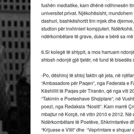
fushën mediatike, kam dhënë ndihmesën time 
universitet privat. Njëkohësisht, mundohem t
dashuri, bashkëshortit tim mjek dhe djemve, 
studion për inxhinieri kompjuteri. Ndërkohë,
ndërkombëtare të grave, duke e bërë sa më 
6.Si kolegë të shtypit, a mos harruam ndonj
shtosh ndonjë gjë tjetër, në fund të bisedës
-Po, dëshiroj të shtoj faktin që jeta, në nj
“Ambasadore për Paqen”, nga Federata e Fa
Këshillit të Paqes për Tiranën, që nga vit
“Takimin e Poeteshave Shqiptare”, në Vusht
poezi, nga Redaksia “Nositi”. Kam marrë Çm
mbajtur në Korçë, në vitin 2010 e 2012. Në 
Ndërkombëtare të Poetëve, Shkrimtarëve dhe A
“Krijuese e Vitit” dhe “Veprimtare e shquar 