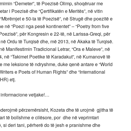
Çmimin “Demeter”, të Poezisë Olimp, shoqëruar me
ar i Poezisë dhe “Çertifikatën e Meritës”, në vitin
“Mbrëmjet e 50-ta të Poezisë”, në Strugë dhe poezitë e
he në “Poezi nga pesë kontinentet” – “Poetry from five
Poezisë”, për Kongresin e 22-të, në Larissa-Greqi, për
, në Ordu të Turqisë dhe, më 2013, në Akaka të Turqisë.
në Manifestimin Tradicional Letrar, “Ora e Maleve”, në
14, në “Takimet Poetike të Karadakut”, në Kumanovë të
 me leksione të ndryshme, duke qenë antare e “World
“Writers e Poets of Human Rights” dhe “International
HR) etj.
o informacione vetjake!…
ënderojmë përzemërsisht, Kozeta dhe të urojmë gjitha të
mtari të bollshme e cilësore, por dhe në veprimtari
, si deri tani, përherë do të jesh e pranishme dhe