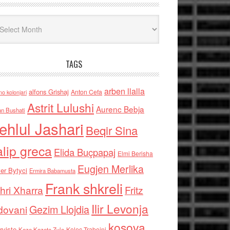
iv
TAGS
arben llalla
alfons Grishaj
Anton Cefa
no kolonjari
Astrit Lulushi
Aurenc Bebja
an Bushati
ehlul Jashari
Beqir Sina
alip greca
Elida Buçpapaj
Elmi Berisha
Eugjen Merlika
er Bytyci
Ermira Babamusta
Frank shkreli
hri Xharra
Fritz
Ilir Levonja
Gezim Llojdia
dovani
kosova
rviste
Kolec Traboini
Keze Kozeta Zylo