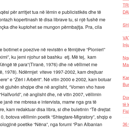
TR
qësi për arritjet tua në lëmin e publicistikës dhe të
DA
montazh kopertinash të disa librave tu, si një fushë me
SH
thçka dhe kuptohet se mungon përmbajtja. Pra, cila
VAT
Inj
me botimet e poezive në revistën e fëmijëve “Pionieri”
hkimi”, ku jemi njohur së bashku etj. Më tej, kam
Nga
Këngë të para”(Tiranë, 1976) dhe në vëllimet me
Mal
anë, 1978). Ndërmjet viteve 1997-2002, kam drejtuar
Kar
e” e “Zëri i Arbërit”. Në vitin 2000 e 2002, kam botuar
Bur
, në gjuhën shqipe dhe në anglisht, “Vomen vho have
“Halfvorld”, në anglisht dhe, në vitin 2007, vëllimin
Dom
e janë me mbresa e intervista, marrw nga gra të
të 
, kam redaktuar disa libra, si dhe buletinin “Të drejtat
Fis
0, botova vëllimin poetik “Shtegtare-Migratory”, shqip e
tologjinë poetike “Nëna”, nga forumi “Pan Albanian
36 