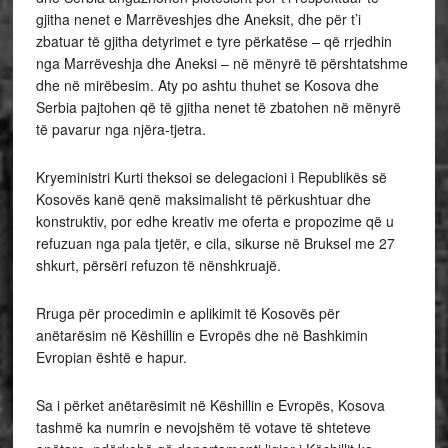
gjitha nenet e Marrëveshjes dhe Aneksit, dhe për t’i
zbatuar të gjitha detyrimet e tyre përkatëse – që rrjedhin
nga Marrëveshja dhe Aneksi – në mënyrë të përshtatshme
dhe në mirëbesim. Aty po ashtu thuhet se Kosova dhe
Serbia pajtohen që të gjitha nenet të zbatohen në mënyrë
të pavarur nga njëra-tjetra.
Kryeministri Kurti theksoi se delegacioni i Republikës së
Kosovës kanë qenë maksimalisht të përkushtuar dhe
konstruktiv, por edhe kreativ me oferta e propozime që u
refuzuan nga pala tjetër, e cila, sikurse në Bruksel me 27
shkurt, përsëri refuzon të nënshkruajë.
Rruga për procedimin e aplikimit të Kosovës për
anëtarësim në Këshillin e Evropës dhe në Bashkimin
Evropian është e hapur.
Sa i përket anëtarësimit në Këshillin e Evropës, Kosova
tashmë ka numrin e nevojshëm të votave të shteteve