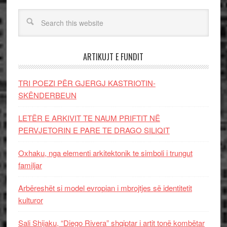
ARTIKUJT E FUNDIT
TRI POEZI PËR GJERGJ KASTRIOTIN-
SKËNDERBEUN
LETËR E ARKIVIT TE NAUM PRIFTIT NË
PERVJETORIN E PARE TE DRAGO SILIQIT
Oxhaku, nga elementi arkitektonik te simboli i trungut
familjar
Arbëreshët si model evropian i mbrojtjes së identitetit
kulturor
Sali Shijaku, “Diego Rivera” shqiptar i artit tonë kombëtar