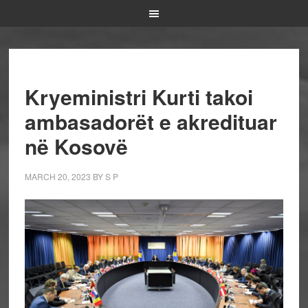
Kryeministri Kurti takoi
ambasadorët e akredituar
në Kosovë
MARCH 20, 2023
BY
S P