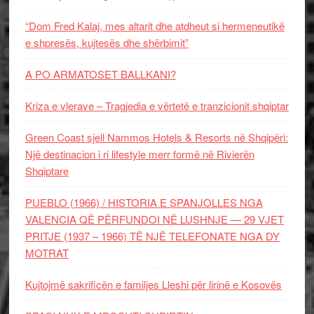
“Dom Fred Kalaj, mes altarit dhe atdheut si hermeneutikë
e shpresës, kujtesës dhe shërbimit”
A PO ARMATOSET BALLKANI?
Kriza e vlerave – Tragjedia e vërtetë e tranzicionit shqiptar
Green Coast sjell Nammos Hotels & Resorts në Shqipëri:
Një destinacion i ri lifestyle merr formë në Rivierën
Shqiptare
PUEBLO (1966) / HISTORIA E SPANJOLLES NGA
VALENCIA QË PËRFUNDOI NË LUSHNJE — 29 VJET
PRITJE (1937 – 1966) TË NJË TELEFONATE NGA DY
MOTRAT
Kujtojmë sakrificën e familjes Lleshi për lirinë e Kosovës