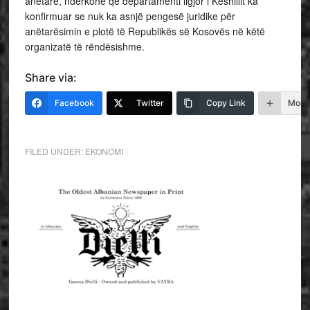
anëtare, ndërkohë që departamenti ligjor i Këshillit ka
konfirmuar se nuk ka asnjë pengesë juridike për
anëtarësimin e plotë të Republikës së Kosovës në këtë
organizatë të rëndësishme.
Share via:
Facebook
Twitter
Copy Link
More
FILED UNDER:
EKONOMI