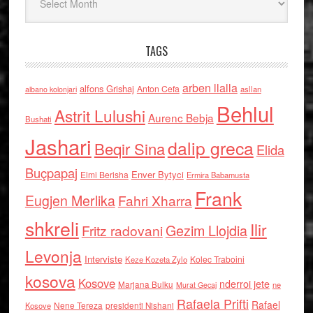
TAGS
arben llalla
alfons Grishaj
Anton Cefa
asllan
albano kolonjari
Behlul
Astrit Lulushi
Aurenc Bebja
Bushati
Jashari
dalip greca
Beqir Sina
Elida
Buçpapaj
Enver Bytyci
Elmi Berisha
Ermira Babamusta
Frank
Eugjen Merlika
Fahri Xharra
shkreli
Ilir
Gezim Llojdia
Fritz radovani
Levonja
Interviste
Kolec Traboini
Keze Kozeta Zylo
kosova
Kosove
nderroi jete
Marjana Bulku
ne
Murat Gecaj
Rafaela Prifti
Rafael
Nene Tereza
Kosove
presidenti Nishani