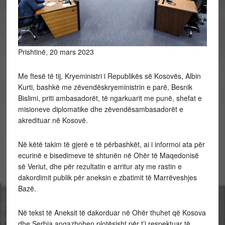
Prishtinë, 20 mars 2023
Me ftesë të tij, Kryeministri i Republikës së Kosovës, Albin
Kurti, bashkë me zëvendëskryeministrin e parë, Besnik
Bislimi, priti ambasadorët, të ngarkuarit me punë, shefat e
misioneve diplomatike dhe zëvendësambasadorët e
akredituar në Kosovë.
Në këtë takim të gjerë e të përbashkët, ai i informoi ata për
ecurinë e bisedimeve të shtunën në Ohër të Maqedonisë
së Veriut, dhe për rezultatin e arritur aty me rastin e
dakordimit publik për aneksin e zbatimit të Marrëveshjes
Bazë.
Në tekst të Aneksit të dakorduar në Ohër thuhet që Kosova
dhe Serbia angazhohen plotësisht për t’i respektuar të