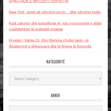
SPAÇI NUK E MPOSHTI SHPIRTIN
New York, qyteti që ndryshoi emrin… dhe ndryshoi botën
Kodi zakonor dhe isopolifonia dy nga monumentet e gjalla
madhështore të antikitetit shqiptar
Kryetari i Vatrës Dr. Elmi Berisha zhvilloi takim në
Akademinë e Shkencave dhe të Arteve të Kosovës
KATEGORITË
Kategoritë
ARKIV
Arkiv