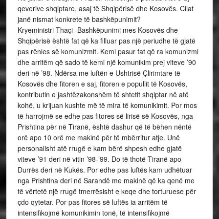
qeverive shqiptare, asaj të Shqipërisë dhe Kosovës. Cilat
janë nismat konkrete të bashkëpunimit?
Kryeministri Thaçi -Bashkëpunimi mes Kosovës dhe
Shqipërisë është fat që ka filluar pas një periudhe të gjatë
pas rënies së komunizmit. Kemi pasur fat që ra komunizmi
dhe arritëm që sado të kemi një komunikim prej viteve ’90
deri në ’98. Ndërsa me luftën e Ushtrisë Çlirimtare të
Kosovës dhe fitoren e saj, fitoren e popullit të Kosovës,
kontributin e jashtëzakonshëm të shtetit shqiptar në atë
kohë, u krijuan kushte më të mira të komunikimit. Por mos
të harrojmë se edhe pas fitores së lirisë së Kosovës, nga
Prishtina për në Tiranë, është dashur që të bëhen nëntë
orë apo 10 orë me makinë për të mbërritur atje. Unë
personalisht atë rrugë e kam bërë shpesh edhe gjatë
viteve ’91 deri në vitin ’98-’99. Do të thotë Tiranë apo
Durrës deri në Kukës. Por edhe pas luftës kam udhëtuar
nga Prishtina deri në Sarandë me makinë që ka qenë me
të vërtetë një rrugë tmerrësisht e keqe dhe torturuese për
çdo qytetar. Por pas fitores së luftës ia arritëm të
intensifikojmë komunikimin tonë, të intensifikojmë