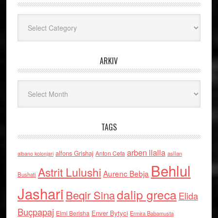
Kategoritë
ARKIV
Arkiv
TAGS
arben llalla
alfons Grishaj
Anton Cefa
asllan
albano kolonjari
Behlul
Astrit Lulushi
Aurenc Bebja
Bushati
Jashari
dalip greca
Beqir Sina
Elida
Buçpapaj
Enver Bytyci
Elmi Berisha
Ermira Babamusta