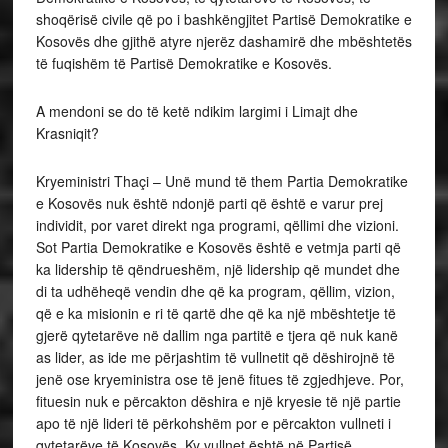
shoqërisë civile që po i bashkëngjitet Partisë Demokratike e
Kosovës dhe gjithë atyre njerëz dashamirë dhe mbështetës
të fuqishëm të Partisë Demokratike e Kosovës.
A mendoni se do të ketë ndikim largimi i Limajt dhe
Krasniqit?
Kryeministri Thaçi – Unë mund të them Partia Demokratike
e Kosovës nuk është ndonjë parti që është e varur prej
individit, por varet direkt nga programi, qëllimi dhe vizioni.
Sot Partia Demokratike e Kosovës është e vetmja parti që
ka lidership të qëndrueshëm, një lidership që mundet dhe
di ta udhëheqë vendin dhe që ka program, qëllim, vizion,
që e ka misionin e ri të qartë dhe që ka një mbështetje të
gjerë qytetarëve në dallim nga partitë e tjera që nuk kanë
as lider, as ide me përjashtim të vullnetit që dëshirojnë të
jenë ose kryeministra ose të jenë fitues të zgjedhjeve. Por,
fituesin nuk e përcakton dëshira e një kryesie të një partie
apo të një lideri të përkohshëm por e përcakton vullneti i
qytetarëve të Kosovës. Ky vullnet është në Partisë