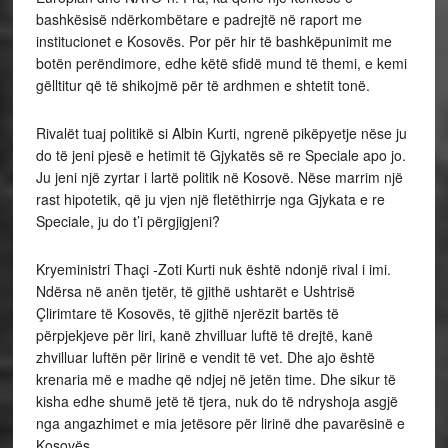
bashkësisë ndërkombëtare e padrejtë në raport me
institucionet e Kosovës. Por për hir të bashkëpunimit me
botën perëndimore, edhe këtë sfidë mund të themi, e kemi
gëlltitur që të shikojmë për të ardhmen e shtetit tonë.
Rivalët tuaj politikë si Albin Kurti, ngrenë pikëpyetje nëse ju
do të jeni pjesë e hetimit të Gjykatës së re Speciale apo jo.
Ju jeni një zyrtar i lartë politik në Kosovë. Nëse marrim një
rast hipotetik, që ju vjen një fletëthirrje nga Gjykata e re
Speciale, ju do t’i përgjigjeni?
Kryeministri Thaçi -Zoti Kurti nuk është ndonjë rival i imi.
Ndërsa në anën tjetër, të gjithë ushtarët e Ushtrisë
Çlirimtare të Kosovës, të gjithë njerëzit bartës të
përpjekjeve për liri, kanë zhvilluar luftë të drejtë, kanë
zhvilluar luftën për lirinë e vendit të vet. Dhe ajo është
krenaria më e madhe që ndjej në jetën time. Dhe sikur të
kisha edhe shumë jetë të tjera, nuk do të ndryshoja asgjë
nga angazhimet e mia jetësore për lirinë dhe pavarësinë e
Kosovës.