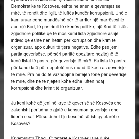
Demokratike të Kosovës, është në anën e qeverisjes së
mirë, të rendit dhe ligjit, të luftës kundër korrupsionit. Unë e
kam uruar edhe mundësinë për të arritur një marrëveshje
apo një Kod, të pastrimit të skenës politike, një Kod të listës
zgjedhore politike që të mos kemi lista zgjedhore asnjë
individ që është nën hetim për korrupsion dhe krim të
organizuar, apo dukuri të tjera negative. Edhe pse jemi
partia qeverisëse, përsëri partitë opozitare hezitojnë të
kenë listat të pastra për qeverisje të mirë. Pa lista të pastra
për kandidatë për deputetë nuk mund të kesh as qeverisje
të mirë. Pra ne do të vazhdojmë betejën tonë për qeverisje
të mirë, dhe në të njëjtën kohë edhe luftën ndaj
korrupsionit dhe krimit të organizuar.
Ju keni kohë që jeni në krye të qeverisë së Kosovës dhe
zakonisht periudha e gjatë e konsumon qeverisjen dhe
liderin e saj. Përse duhet t’ju besojnë sërish qytetarët e
Kosovës?
Kryeministri Thaçi -Qytetarët e Kosovës janë duke