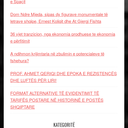
e Spaçit
Dom Ndre Mjeda, sipas dy figurave monumentale të
letrave shqipe, Ernest Koliqit dhe At Gjergj Fishta
36 vjet tranzicion, nga ekonomia prodhuese te ekonomia
e përfitimit
A ndihmon krijimtaria në zbulimin e potencialeve të
fshehura?
PROF. AHMET QERIQI DHE EPOKA E REZISTENCЁS
DHE LUFTЁS PЁR LIRI!
FORMAT ALTERNATIVE TË EVIDENTIMIT TË
TARIFËS POSTARE NË HISTORINË E POSTËS
SHQIPTARE
KATEGORITË