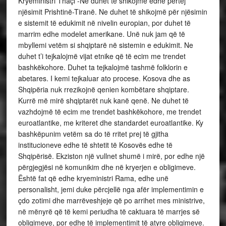
Kryeministri Thaçi -Ne duhet të shikojmë edhe përtej
njësimit Prishtinë-Tiranë. Ne duhet të shikojmë për njësimin
e sistemit të edukimit në nivelin europian, por duhet të
marrim edhe modelet amerikane. Unë nuk jam që të
mbyllemi vetëm si shqiptarë në sistemin e edukimit. Ne
duhet t’i tejkalojmë vijat etnike që të ecim me trendet
bashkëkohore. Duhet ta tejkalojmë tashmë folklorin e
abetares. I kemi tejkaluar ato procese. Kosova dhe as
Shqipëria nuk rrezikojnë qenien kombëtare shqiptare.
Kurrë më mirë shqiptarët nuk kanë qenë. Ne duhet të
vazhdojmë të ecim me trendet bashkëkohore, me trendet
euroatlantike, me kriteret dhe standardet euroatlantike. Ky
bashkëpunim vetëm sa do të rritet prej të gjitha
institucioneve edhe të shtetit të Kosovës edhe të
Shqipërisë. Ekziston një vullnet shumë i mirë, por edhe një
përgjegjësi në komunikim dhe në kryerjen e obligimeve.
Është fat që edhe kryeministri Rama, edhe unë
personalisht, jemi duke përcjellë nga afër implementimin e
çdo zotimi dhe marrëveshjeje që po arrihet mes ministrive,
në mënyrë që të kemi periudha të caktuara të marrjes së
obligimeve, por edhe të implementimit të atyre obligimeve.