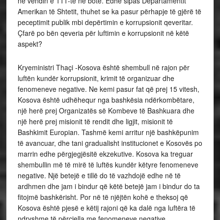
në vendin e 111-të në botë. Edhe sipas Departamentit
Amerikan të Shtetit, thuhet se ka pasur përhapje të gjërë të
peceptimit publik mbi depërtimin e korrupsionit qeveritar.
Çfarë po bën qeveria për luftimin e korrupsionit në këtë
aspekt?
Kryeministri Thaçi -Kosova është shembull në rajon për
luftën kundër korrupsionit, krimit të organizuar dhe
fenomeneve negative. Ne kemi pasur fat që prej 15 vitesh,
Kosova është udhëhequr nga bashkësia ndërkombëtare,
një herë prej Organizatës së Kombeve të Bashkuara dhe
një herë prej misionit të rendit dhe ligjit, misionit të
Bashkimit Europian. Tashmë kemi arritur një bashkëpunim
të avancuar, dhe tani gradualisht institucionet e Kosovës po
marrin edhe përgjegjësitë ekzekutive. Kosova ka treguar
shembullin më të mirë të luftës kundër këtyre fenomeneve
negative. Një betejë e tillë do të vazhdojë edhe në të
ardhmen dhe jam i bindur që këtë betejë jam i bindur do ta
fitojmë bashkërisht. Por në të njëjtën kohë e theksoj që
Kosova është pjesë e këtij rajoni që ka dalë nga luftëra të
ndryshme të përcjella me fenomeneve negative.