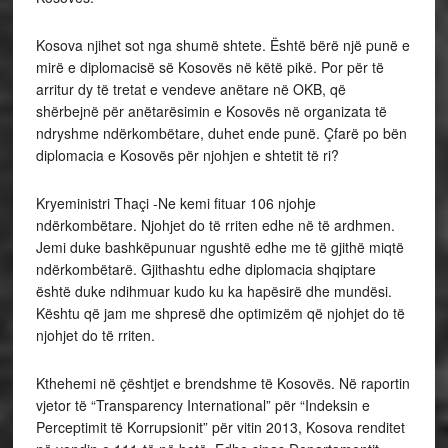
Kosova njihet sot nga shumë shtete. Është bërë një punë e
mirë e diplomacisë së Kosovës në këtë pikë. Por për të
arritur dy të tretat e vendeve anëtare në OKB, që
shërbejnë për anëtarësimin e Kosovës në organizata të
ndryshme ndërkombëtare, duhet ende punë. Çfarë po bën
diplomacia e Kosovës për njohjen e shtetit të ri?
Kryeministri Thaçi -Ne kemi fituar 106 njohje
ndërkombëtare. Njohjet do të rriten edhe në të ardhmen.
Jemi duke bashkëpunuar ngushtë edhe me të gjithë miqtë
ndërkombëtarë. Gjithashtu edhe diplomacia shqiptare
është duke ndihmuar kudo ku ka hapësirë dhe mundësi.
Kështu që jam me shpresë dhe optimizëm që njohjet do të
njohjet do të rriten.
Kthehemi në çështjet e brendshme të Kosovës. Në raportin
vjetor të “Transparency International” për “Indeksin e
Perceptimit të Korrupsionit” për vitin 2013, Kosova renditet