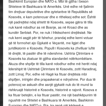
Bashkimit Europian dhe NATO-s. Mbi të gjitha i beson
Shteteve të Bashkuara të Amerikës. Unë edhe në fjalimin
tim drejtuar deputetëve dhe qytetarëve të Republikës së
Kosovës, e kam potencuar dhe e ritheksoj edhe sot: Është
një padrejtësi ndaj shtetit të Kosovës, sepse gjëra të tilla
nuk kanë ndodhur as në Bosnje, as në Kroaci dhe as
kundër Serbisë. Por, ne nuk i frikësohemi drejtësisë. Ne
nuk kemi asgjë për të fshehur, prandaj edhe kemi votuar
që të formohet ajo Gjykatë e Veçantë, me ligjet dhe
juridiksionin e Kosovës. Populli i Kosovës ka zhvilluar luftë
të drejtë, të pastër dhe të ndershme. Ushtria Çlirimtare e
Kosovës ka zbatuar të gjitha standardet ndërkombëtare.
Akuza dhe shpifje të tilla kanë ndodhur edhe më herët ndaj
lidershipit të Ushtrisë Çlirimtare të Kosovës, zotit Haradinaj,
zotit Limaj. Por, edhe në Hagë ka fituar drejtësia mbi
shpifjen, intrigën dhe prapaskenat e ndryshme. Por dua të
potencoj se askush dhe asnjë gjykatë nuk do të mund ta
rishkruajë historinë e Kosovës, historinë e rajonit. Kosova e
ka fituar betejën, e ka fituar pastër, me një bashkëpunim të
ngushtë me Shtetet e Bashkuara të Amerikës, Bashkimin
Europian dhe NATO-n. Pra, ka qenë një kërkesë e