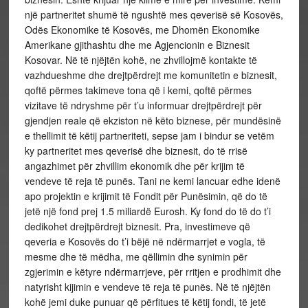
një partneritet shumë të ngushtë mes qeverisë së Kosovës,
Odës Ekonomike të Kosovës, me Dhomën Ekonomike
Amerikane gjithashtu dhe me Agjencionin e Biznesit
Kosovar. Në të njëjtën kohë, ne zhvillojmë kontakte të
vazhdueshme dhe drejtpërdrejt me komunitetin e biznesit,
qoftë përmes takimeve tona që i kemi, qoftë përmes
vizitave të ndryshme për t’u informuar drejtpërdrejt për
gjendjen reale që ekziston në këto biznese, për mundësinë
e thellimit të këtij partneriteti, sepse jam i bindur se vetëm
ky partneritet mes qeverisë dhe biznesit, do të rrisë
angazhimet për zhvillim ekonomik dhe për krijim të
vendeve të reja të punës. Tani ne kemi lancuar edhe idenë
apo projektin e krijimit të Fondit për Punësimin, që do të
jetë një fond prej 1.5 miliardë Eurosh. Ky fond do të do t’i
dedikohet drejtpërdrejt biznesit. Pra, investimeve që
qeveria e Kosovës do t’i bëjë në ndërmarrjet e vogla, të
mesme dhe të mëdha, me qëllimin dhe synimin për
zgjerimin e këtyre ndërmarrjeve, për rritjen e prodhimit dhe
natyrisht kijimin e vendeve të reja të punës. Në të njëjtën
kohë jemi duke punuar që përfitues të këtij fondi, të jetë