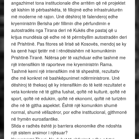
angazhimet tona institucionale dhe arritëm që në projektet
që kishim të përbashkëta, të fillojmë edhe infrastrukturën
më moderne në rajon. Unë dëshiroj të falenderoj edhe
kryeministrin Berisha për fillimin dhe përfundimin e
autostradës nga Tirana deri në Kukës dhe pastaj që u
krijua mundësia që edhe në të përmbyllim autostradën deri
në Prishtinë. Pas fitores së lirisë së Kosovës, mendoj se ky
ka qenë hapi tjetër më i rëndësishëm në komunikimin
Prishtinë-Tiranë. Ndërsa për të vazhduar edhe tashmë me
një intensifikim të raporteve me kryeministrin Rama.
Tashmë kemi një intensifikim më të shpeshtë, rezultativ
dhe më konkret në bashkëpunimet ndërministrore. Unë
dëshiroj të theksoj që ky intensifikim do të ketë rezultatet e
veta konkrete në të gjitha fushat, qoftë në kulturë, qoftë në
sport, qoftë në edukim, qoftë në ekonomi, qoftë në turizëm
dhe në të gjitha aspektet. Është një komunikim shumë
normal, shumë vëllazëror, por edhe institucional, gjithmonë
në frymën euroatlantike.
Sfida e radhës është jo barriera ekonomike dhe ndoshta
një sistem arsimor i njësuar?