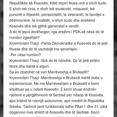
Republikës së Kosovës. Këtë shpirt fitues unë e shoh kudo.
E shoh tek rinia, e shoh tek studentët, mësuesit, tek
punorët e thjeshtë, pensionistët, te veteranët, te familjet e
dëshmorëve, te invalidët, e shoh kudo dhe anekënd
Kosovës dhe tek gjithë gjeneratat e vendit.
A do të jepni dorëheqjen nga drejtimi i PDK-së nëse do të
humbni zgjedhjet?
Kryeministri Thaçi -Partia Demokratike e Kosovës do të jetë
fituese dhe do të vazhdojë me qeverisjen.
-Por nëse humbni?
Kryeministri Thaçi -Nuk do të ndodhë. Do të jetë vetëm
fitore dhe është e sigurt.
Sa po zbatohet në veri Marrëveshja e Brukselit?
Kryeministri Thaçi -Marrëveshja e Brukselit është duke u
implementuar. Ne me Marrëveshjen e Brukselit e kemi
shpëtuar pa u ndarë Kosovën. E kemi shuar ëndrrën
njëherë e përgjithmonë të Serbisë për ndarje të Kosovës,
apo krijimit të ndonjë autonomie, apo modeli të Republika
Srbska. Tashmë janë funksionale edhe Pikat 1 dhe 31, pika
doganore mes shtetit të Kosovës dhe të Serbisë. Kemi