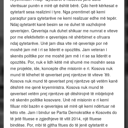
vlerësuar punën e mirë që është bërë. Çdo herë kërkesat e
qytetarit sesa realizimi i tyre. Nga premtimet që kemi
paraqitur para qytetarëve ne kemi realizuar edhe më tepër.
Ndaj qytetarët kanë besim se ne duhet të vazhdojmë
qeverisjen. Qeverisja nuk duhet shikuar me numrat e viteve
por me efektivitetin e qeverisjes në shërbimet e ofruara
ndaj qytetarëve. Unë jam disa vite në qeverisje por në
moshë jam më i ri se liderët e opozitës. Jam veteran i
skenës politike por me moshë jam më i ri se sa liderët e
opozitës. Por, nuk e lidh këtë më shumë me moshën sesa
me projekte, ide, koncepte dhe misionin e ri. Kosova nuk
mund të kthehet të qeveriset prej njerëzve të viteve ’89.
Kosova nuk mund të qeveriset prej njerëzve që vetëm kanë
dëshirë me qenë kryeministra. Kosova nuk mund të
qeveriset vetëm prej njerëzve që dëshirojnë të mbijetojnë
në skenën politike kosovare. Unë në misionin e ri kemi
filluar mbi bazën e qeverisjes së mirë që kemi ndërtuar në
këto vite. Jam i bindur se Partia Demokratike e Kosovës do
të jetë fituese e zgjedhjeve të vitit 2014, një fituese
bindëse. Por, mbi të gjitha fitues do të jenë qytetarët e