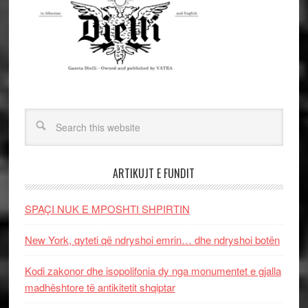
ARTIKUJT E FUNDIT
SPAÇI NUK E MPOSHTI SHPIRTIN
New York, qyteti që ndryshoi emrin… dhe ndryshoi botën
Kodi zakonor dhe isopolifonia dy nga monumentet e gjalla
madhështore të antikitetit shqiptar