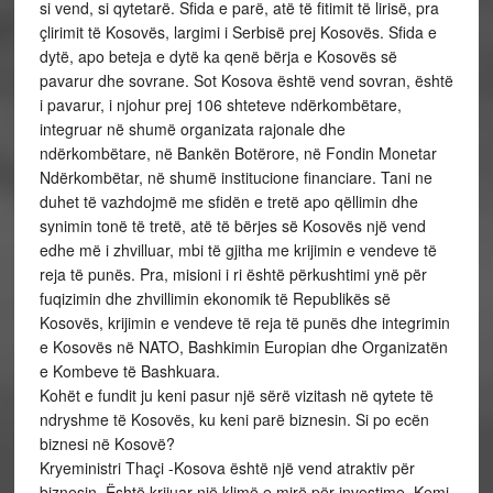
si vend, si qytetarë. Sfida e parë, atë të fitimit të lirisë, pra
çlirimit të Kosovës, largimi i Serbisë prej Kosovës. Sfida e
dytë, apo beteja e dytë ka qenë bërja e Kosovës së
pavarur dhe sovrane. Sot Kosova është vend sovran, është
i pavarur, i njohur prej 106 shteteve ndërkombëtare,
integruar në shumë organizata rajonale dhe
ndërkombëtare, në Bankën Botërore, në Fondin Monetar
Ndërkombëtar, në shumë institucione financiare. Tani ne
duhet të vazhdojmë me sfidën e tretë apo qëllimin dhe
synimin tonë të tretë, atë të bërjes së Kosovës një vend
edhe më i zhvilluar, mbi të gjitha me krijimin e vendeve të
reja të punës. Pra, misioni i ri është përkushtimi ynë për
fuqizimin dhe zhvillimin ekonomik të Republikës së
Kosovës, krijimin e vendeve të reja të punës dhe integrimin
e Kosovës në NATO, Bashkimin Europian dhe Organizatën
e Kombeve të Bashkuara.
Kohët e fundit ju keni pasur një sërë vizitash në qytete të
ndryshme të Kosovës, ku keni parë biznesin. Si po ecën
biznesi në Kosovë?
Kryeministri Thaçi -Kosova është një vend atraktiv për
biznesin. Është krijuar një klimë e mirë për investime. Kemi