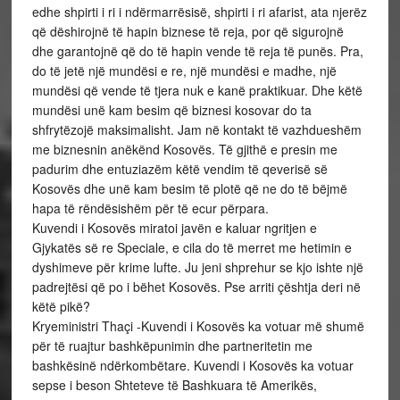
edhe shpirti i ri i ndërmarrësisë, shpirti i ri afarist, ata njerëz
që dëshirojnë të hapin biznese të reja, por që sigurojnë
dhe garantojnë që do të hapin vende të reja të punës. Pra,
do të jetë një mundësi e re, një mundësi e madhe, një
mundësi që vende të tjera nuk e kanë praktikuar. Dhe këtë
mundësi unë kam besim që biznesi kosovar do ta
shfrytëzojë maksimalisht. Jam në kontakt të vazhdueshëm
me biznesnin anëkënd Kosovës. Të gjithë e presin me
padurim dhe entuziazëm këtë vendim të qeverisë së
Kosovës dhe unë kam besim të plotë që ne do të bëjmë
hapa të rëndësishëm për të ecur përpara.
Kuvendi i Kosovës miratoi javën e kaluar ngritjen e
Gjykatës së re Speciale, e cila do të merret me hetimin e
dyshimeve për krime lufte. Ju jeni shprehur se kjo ishte një
padrejtësi që po i bëhet Kosovës. Pse arriti çështja deri në
këtë pikë?
Kryeministri Thaçi -Kuvendi i Kosovës ka votuar më shumë
për të ruajtur bashkëpunimin dhe partneritetin me
bashkësinë ndërkombëtare. Kuvendi i Kosovës ka votuar
sepse i beson Shteteve të Bashkuara të Amerikës,