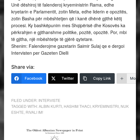
Unë dëshiroj të falenderoj kryeministrin Rama, edhe
kryetarin e Parlamentit, zotin Meta, edhe liderin e opozitës,
zotin Basha për mbështetjen që i kanë dhënë gjithë këtij
procesi. Ky bashkëpunim mes Shqipërisë dhe Kosovës ka
përkrahjen e gjithanshme politike, pozitë, opozitë. Por, mbi
të gjitha, një mbështetje të gjërë qytetare.
Shenim: Falenderojme gazetarin Saimir Sulaj qe e dergoi
Intervisten per Gazeten Dielli
Share via:
Facebook
Twitter
Copy Link
More
FILED UNDER:
INTERVISTE
TAGGED WITH:
ALBIN KURTI
,
HASHIM THACI
,
KRYEMINISTRI
,
NUK
ESHTE
,
RIVALI IM!