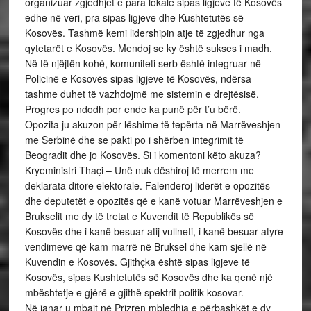
organizuar zgjedhjet e para lokale sipas ligjeve të Kosovës
edhe në veri, pra sipas ligjeve dhe Kushtetutës së
Kosovës. Tashmë kemi lidershipin atje të zgjedhur nga
qytetarët e Kosovës. Mendoj se ky është sukses i madh.
Në të njëjtën kohë, komuniteti serb është integruar në
Policinë e Kosovës sipas ligjeve të Kosovës, ndërsa
tashme duhet të vazhdojmë me sistemin e drejtësisë.
Progres po ndodh por ende ka punë për t’u bërë.
Opozita ju akuzon për lëshime të tepërta në Marrëveshjen
me Serbinë dhe se pakti po i shërben integrimit të
Beogradit dhe jo Kosovës. Si i komentoni këto akuza?
Kryeministri Thaçi – Unë nuk dëshiroj të merrem me
deklarata ditore elektorale. Falenderoj liderët e opozitës
dhe deputetët e opozitës që e kanë votuar Marrëveshjen e
Brukselit me dy të tretat e Kuvendit të Republikës së
Kosovës dhe i kanë besuar atij vullneti, i kanë besuar atyre
vendimeve që kam marrë në Bruksel dhe kam sjellë në
Kuvendin e Kosovës. Gjithçka është sipas ligjeve të
Kosovës, sipas Kushtetutës së Kosovës dhe ka qenë një
mbështetje e gjërë e gjithë spektrit politik kosovar.
Në janar u mbajt në Prizren mbledhja e përbashkët e dy