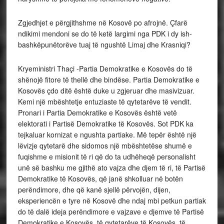
Zgjedhjet e përgjithshme në Kosovë po afrojnë. Çfarë
ndikimi mendoni se do të ketë largimi nga PDK i dy ish-
bashkëpunëtorëve tuaj të ngushtë Limaj dhe Krasniqi?
Kryeministri Thaçi -Partia Demokratike e Kosovës do të
shënojë fitore të thellë dhe bindëse. Partia Demokratike e
Kosovës çdo ditë është duke u zgjeruar dhe masivizuar.
Kemi një mbështetje entuziaste të qytetarëve të vendit.
Pronari i Partia Demokratike e Kosovës është vetë
elektorati i Partisë Demokratike të Kosovës. Sot PDK ka
tejkaluar kornizat e ngushta partiake. Më tepër është një
lëvizje qytetarë dhe sidomos një mbështetëse shumë e
fuqishme e misionit të ri që do ta udhëheqë personalisht
unë së bashku me gjithë ato vajza dhe djem të ri, të Partisë
Demokratike të Kosovës, që janë shkolluar në botën
perëndimore, dhe që kanë sjellë përvojën, dijen,
eksperiencën e tyre në Kosovë dhe ndaj mbi petkun partiak
do të dalë ideja perëndimore e vajzave e djemve të Partisë
Demokratike e Kosovës, të qytetarëve të Kosovës, të