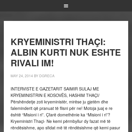
KRYEMINISTRI THAÇI:
ALBIN KURTI NUK ESHTE
RIVALI IM!
MAY 24, 2014
BY
DGRECA
INTERVISTE E GAZETARIT SAIMIR SULAJ ME
KRYEMINISTRIN E KOSOVËS, HASHIM THAÇI/
Përshëndetje zoti kryeministër, mirëse ju gjetëm dhe
faleminderit që pranuat të flisni për ne! Motoja juaj e re
është “Misioni i ri”. Çfarë domethënie ka “Misioni i ri”?
Kryeministri Thaçi- Ne kemi përmbyllur dy fazat më të
rëndësishme, apo sfidat më të rëndësishme që kemi pasur