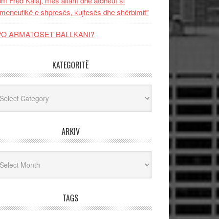
m Fred Kalaj, mes altarit dhe atdheut si
meneutikë e shpresës, kujtesës dhe shërbimit”
PO ARMATOSET BALLKANI?
KATEGORITË
egoritë
ARKIV
iv
TAGS