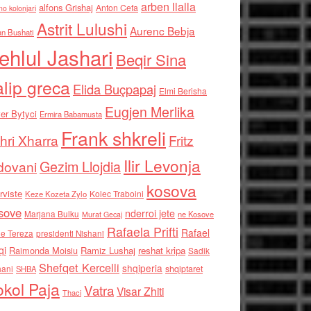
arben llalla
alfons Grishaj
Anton Cefa
no kolonjari
Astrit Lulushi
Aurenc Bebja
an Bushati
ehlul Jashari
Beqir Sina
alip greca
Elida Buçpapaj
Elmi Berisha
Eugjen Merlika
er Bytyci
Ermira Babamusta
Frank shkreli
hri Xharra
Fritz
Ilir Levonja
Gezim Llojdia
dovani
kosova
rviste
Kolec Traboini
Keze Kozeta Zylo
sove
nderroi jete
Marjana Bulku
ne Kosove
Murat Gecaj
Rafaela Prifti
Rafael
e Tereza
presidenti Nishani
qi
Raimonda Moisiu
Ramiz Lushaj
reshat kripa
Sadik
Shefqet Kercelli
shqiperia
hani
shqiptaret
SHBA
kol Paja
Vatra
Visar Zhiti
Thaci