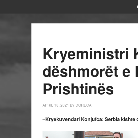
Kryeministri 
dëshmorët e
Prishtinës
APRIL 18, 2021
BY
DGRECA
–
Kryekuvendari Konjufca: Serbia kishte q