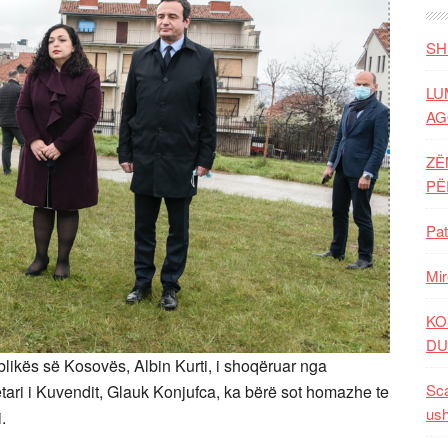
SH
LU
AG
ZË
P
Pat
Mir
KO
DU
blikës së Kosovës, Albin Kurti, i shoqëruar nga
Sca
tari i Kuvendit, Glauk Konjufca, ka bërë sot homazhe te
ush
.