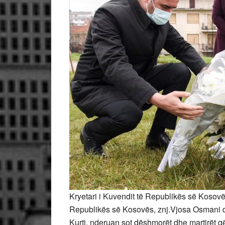
Kryetari i Kuvendit të Republikës së Kosov
Republikës së Kosovës, znj.Vjosa Osmani d
Kurti, nderuan sot dëshmorët dhe martirët q