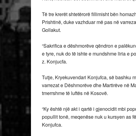
Të tre krerët shtetërorë fillimisht bën hom
Prishtinë, duke vazhduar më pas në varreza
Gollakut.
“Sakrifica e dëshmorëve qëndron e palëkundu
e tyre, nuk do të ishte e mundshme liria e po
z. Konjucfa.
Tutje, Kryekuvendari Konjufca, së bashku
varrezat e Dëshmorëve dhe Martirëve në Mak
tmerrshme të luftës në Kosovë.
“Ky është një akt i qartë i gjenocidit mbi pop
popullit tonë, meqenëse nuk u kursyen as fëmi
Konjufca.