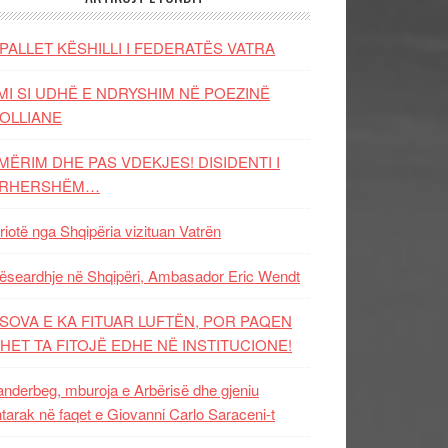
PALLET KËSHILLI I FEDERATËS VATRA
MI SI UDHË E NDRYSHIM NË POEZINË
OLLIANE
MËRIM DHE PAS VDEKJES! DISIDENTI I
ËRHERSHËM…
riotë nga Shqipëria vizituan Vatrën
ëseardhje në Shqipëri, Ambasador Eric Wendt
SOVA E KA FITUAR LUFTËN, POR PAQEN
HET TA FITOJË EDHE NË INSTITUCIONE!
nderbeg, mburoja e Arbërisë dhe gjeniu
tarak në faqet e Giovanni Carlo Saraceni-t