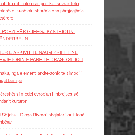
ublika mbi interesat politike: sovraniteti i
etarëve, kushtetutshmëria dhe përgjegjësia
etërore
I POEZI PËR GJERGJ KASTRIOTIN-
ËNDERBEUN
TËR E ARKIVIT TE NAUM PRIFTIT NË
RVJETORIN E PARE TE DRAGO SILIQIT
aku, nga elementi arkitektonik te simboli i
ngut familjar
ëreshët si model evropian i mbrojtjes së
titetit kulturor
i Shijaku, “Diego Rivera” shqiptar i artit tonë
mbëtar