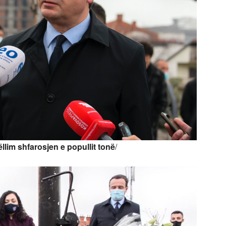
llim shfarosjen e popullit tonë
/