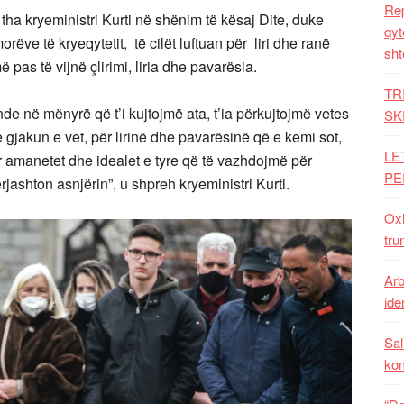
Rep
ha kryeministri Kurti në shënim të kësaj Dite, duke
qyt
ëve të kryeqytetit, të cilët luftuan për liri dhe ranë
sht
 pas të vijnë çlirimi, liria dhe pavarësia.
TR
e në mënyrë që t’i kujtojmë ata, t’ia përkujtojmë vetes
SK
jakun e vet, për lirinë dhe pavarësinë që e kemi sot,
LE
ar amanetet dhe idealet e tyre që të vazhdojmë për
PE
jashton asnjërin”, u shpreh kryeministri Kurti.
Oxh
tru
Arb
iden
Sal
ko