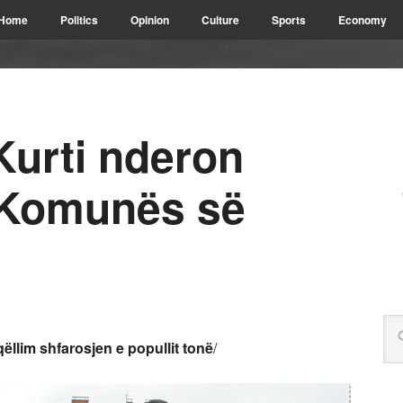
Home
Politics
Opinion
Culture
Sports
Economy
Kurti nderon
 Komunës së
ëllim shfarosjen e popullit tonë
/