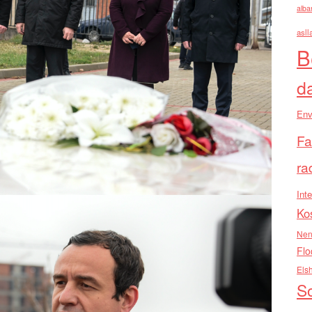
alba
asll
B
d
Env
Fa
ra
Inte
Ko
Nen
Flo
Els
So