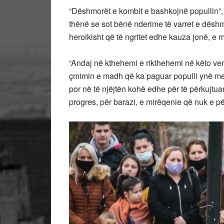
“Dëshmorët e kombit e bashkojnë popullin”, t
thënë se sot bënë nderime të varret e dëshmor
heroikisht që të ngritet edhe kauza jonë, e më
“Andaj në kthehemi e rikthehemi në këto vend
çmimin e madh që ka paguar populli ynë me g
por në të njëjtën kohë edhe për të përkujtu
progres, për barazi, e mirëqenie që nuk e për