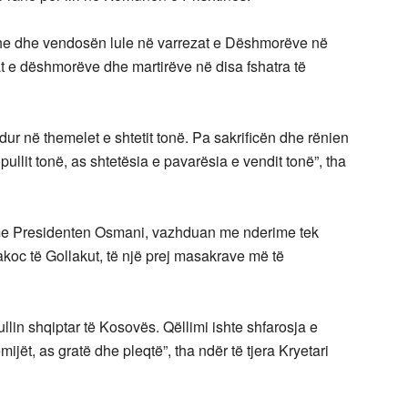
azhe dhe vendosën lule në varrezat e Dëshmorëve në
t e dëshmorëve dhe martirëve në disa fshatra të
r në themelet e shtetit tonë. Pa sakrificën dhe rënien
pullit tonë, as shtetësia e pavarësia e vendit tonë”, tha
 me Presidenten Osmani, vazhduan me nderime tek
oc të Gollakut, të një prej masakrave më të
ullin shqiptar të Kosovës. Qëllimi ishte shfarosja e
jët, as gratë dhe pleqtë”, tha ndër të tjera Kryetari