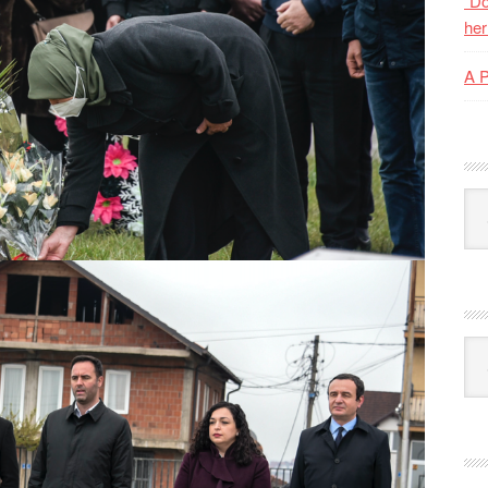
“Do
her
A 
Kat
Ark