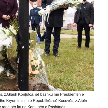
ës, z.Glauk Konjufca, së bashku me Presidenten e
he Kryeministrin e Republikës së Kosovës, z.Albin
ë ranë për liri në Komunën e Prishtinës.