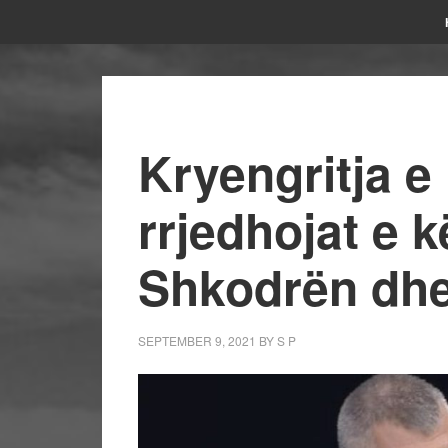
Kryengritja e
rrjedhojat e k
Shkodrën dhe
SEPTEMBER 9, 2021
BY
S P