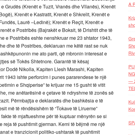
A 
 e Grudës (Krenët e Tuzit, Vranës dhe Vllanës), Krenët
ogë), Krenët e Kastratit, Krenët e Shkrelit, Krenët e
Kri
 Fundës, Laurë –Ledinë); Krenët e Reçit, Krenët e
shq
renët e Postribës (Bajrakët e Boksit, të Drishtit dhe të
e e Postribës eshte nenshkruar me 23 shtator 1943,
Gre
he dhe të Postribes, deklaruan me këtë rast se nuk
Shq
Riv
bashkëpunonin me ato parti, që mbronin interesat e
jtjes së Tokës Shtetnore. Garantë të kësaj
PU
jor Dodë Nikolla, Kapiten Llesh Marashi, Kapiten
NG
orit 1943 ishte perforcim i punes pararendese te një
— 
etimin e Shqiperise” te krijuar me 15 gusht të vitit
TE
dhe, me anëtarësinë e çetave të ndryshme të zonës së
azit. Përmbajtja e deklaratës dhe bashkësia e të
Kuj
esit më të rëndësishëm të “Tokave të Lirueme”
Ko
fakte të mjaftueshme për të kuptuar mënyrën se si
SP
 e reja të pushtimit gjerman. Kemi të bëjmë me një
nat e tranzicionit politiko-ushtarak të pushtimit