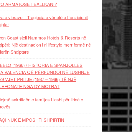
PO ARMATOSET BALLKANI?
za e vlerave – Tragjedia e vërtetë e tranzicionit
iptar
en Coast sjell Nammos Hotels & Resorts në
ipëri: Një destinacion i ri lifestyle merr formë në
ierën Shqiptare
EBLO (1966) / HISTORIA E SPANJOLLES
A VALENCIA QË PËRFUNDOI NË LUSHNJE
29 VJET PRITJE (1937 – 1966) TË NJË
LEFONATE NGA DY MOTRAT
tojmë sakrificën e familjes Lleshi për lirinë e
sovës
AÇI NUK E MPOSHTI SHPIRTIN