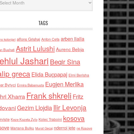
TAGS
arben llalla
alfons Grishaj
Anton Cefa
no kolonjari
Astrit Lulushi
Aurenc Bebja
an Bushati
ehlul Jashari
Beqir Sina
alip greca
Elida Buçpapaj
Elmi Berisha
Eugjen Merlika
er Bytyci
Ermira Babamusta
Frank shkreli
hri Xharra
Fritz
Ilir Levonja
Gezim Llojdia
dovani
kosova
rviste
Kolec Traboini
Keze Kozeta Zylo
sove
nderroi jete
Marjana Bulku
ne Kosove
Murat Gecaj