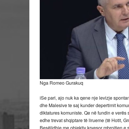
Nga Romeo Gurakuq
iSe pari, ajo nuk ka qene nje levizje spon
dhe Malesive te saj kunder depertimit komu
diktatures komuniste. Qe në fundin e verës s
edhe trevat shqiptare të lirueme (të Hotit, G
Besëlidhje me objektiv kryesor mbrojtjen e s