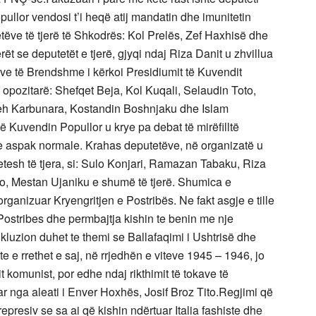
ullor vendosi t’i heqë atij mandatin dhe imunitetin
tëve të tjerë të Shkodrës: Kol Prelës, Zef Haxhisë dhe
t se deputetët e tjerë, gjyqi ndaj Riza Danit u zhvillua
ve të Brendshme i kërkoi Presidiumit të Kuvendit
e opozitarë: Shefqet Beja, Kol Kuqali, Selaudin Toto,
heh Karbunara, Kostandin Boshnjaku dhe Islam
ë Kuvendin Popullor u krye pa debat të mirëfilltë
he aspak normale. Krahas deputetëve, në organizatë u
etesh të tjera, si: Sulo Konjari, Ramazan Tabaku, Riza
lfo, Mestan Ujaniku e shumë të tjerë. Shumica e
rganizuar Kryengritjen e Postribës. Ne fakt asgje e tille
e Postribes dhe permbajtja kishin te benin me nje
nkluzion duhet te themi se Ballafaqimi i Ushtrisë dhe
 e rrethet e saj, në rrjedhën e viteve 1945 – 1946, jo
 komunist, por edhe ndaj rikthimit të tokave të
uar nga aleati i Enver Hoxhës, Josif Broz Tito.Regjimi që
presiv se sa ai që kishin ndërtuar Italia fashiste dhe