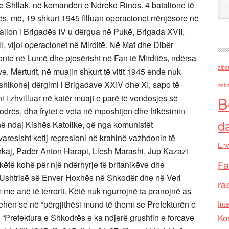
he Shllak, në komandën e Ndreko Rinos. 4 batalione të
, më, 19 shkurt 1945 filluan operacionet rrënjësore në
atalion i Brigadës IV u dërgua në Pukë, Brigada XVII,
II, vijoi operacionet në Mirditë. Në Mat dhe Dibër
onte në Lumë dhe pjesërisht në Fan të Mirditës, ndërsa
alba
e, Merturit, në muajin shkurt të vitit 1945 ende nuk
ashikohej dërgimi i Brigadave XXIV dhe XI, sapo të
asll
i zhvilluar në katër muajt e parë të vendosjes së
B
kodrës, dha frytet e veta në mposhtjen dhe frikësimin
d
në ndaj Kishës Katolike, që nga komunistët
varesisht ketij represioni në krahinë vazhdonin të
Env
rkaj, Padër Anton Harapi, Llesh Marashi, Jup Kazazi
Fa
këtë kohë për një ndërhyrje të britanikëve dhe
 Ushtrisë së Enver Hoxhës në Shkodër dhe në Veri
ra
 me anë të terrorit. Këtë nuk ngurrojnë ta pranojnë as
prehen se në “përgjithësi mund të themi se Prefekturën e
Inte
Ko
“Prefektura e Shkodrës e ka ndjerë grushtin e forcave