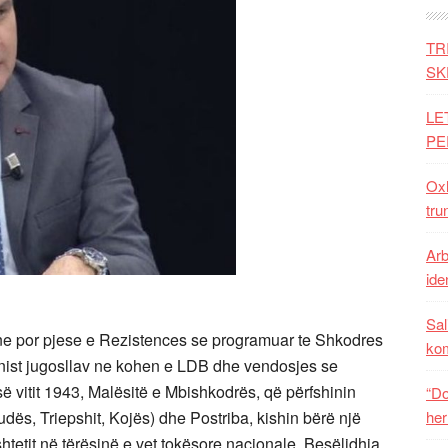
TR
SK
LE
PE
Oxh
tru
Arb
iden
Sal
tane por pjese e Rezistences se programuar te Shkodres
ko
nist jugosllav ne kohen e LDB dhe vendosjes se
ë vitit 1943, Malësitë e Mbishkodrës, që përfshinin
“Do
her
rudës, Triepshit, Kojës) dhe Postriba, kishin bërë një
htetit në tërësinë e vet tokësore nacionale. Besëlidhja