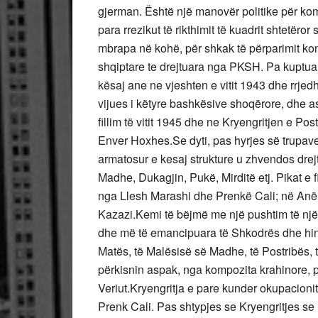
gjerman. Është një manovër politike për ko
para rrezikut të rikthimit të kuadrit shtetëror 
mbrapa në kohë, për shkak të përparimit ko
shqiptare te drejtuara nga PKSH. Pa kuptuar
kësaj ane ne vjeshten e vitit 1943 dhe rrjed
vijues i këtyre bashkësive shoqërore, dhe as 
fillim të vitit 1945 dhe ne Kryengritjen e P
Enver Hoxhes.Se dyti, pas hyrjes së trupav
armatosur e kesaj strukture u zhvendos drejt
Madhe, Dukagjin, Pukë, Mirditë etj. Pikat e 
nga Llesh Marashi dhe Prenkë Cali; në Anë 
Kazazi.Kemi të bëjmë me një pushtim të një p
dhe më të emancipuara të Shkodrës dhe hinter
Matës, të Malësisë së Madhe, të Postribës, të
përkisnin aspak, nga kompozita krahinore, p
Veriut.Kryengritja e pare kunder okupacioni
Prenk Cali. Pas shtypjes se Kryengritjes se 