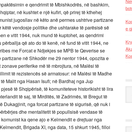
New
mpaktësimin e qendrimit të Mbishkodrës, në bashkim,
bot
shqiptar, në kushtet e një kufiri, që prirej të kthehej
munist jugosllav në këto anë permes ushtrive partizane
Kod
 këtë vendosje politike dhe ushtarake të parësisë së
e g
hen e vitit 1944, nuk mund të kuptohet, as qendrimi
Kry
përballja që ato do të kenë, në fund të vitit 1944, ne
Aka
ostribes me Forcat e Ndjekjes se MPB te Qeverise se
Ko
e partizane në Shkodër me 29 nentor 1944, opozita e
 zonave periferike më të mbrojtura, në Malësi të
fillimit të rezistencës së armatosur: në Malësi të Madhe
të Malit nga Hasan Isufi; në Bardhaj nga Jup
jesë të Shqipërisë, të komuniteteve historikisht të lira
Kat
landit të saj, të Mirditës, të Zadrimës, të Bregut të
 Dukagjinit, nga forcat partizane të sigurisë, që nuk i
ërbërjes dhe mentalitetit të popullsisë vendase të
t komunist ka qene ajo e Kelmendit e drejtuar nga
Kelmendit, Brigada XI, nga data, 15 shkurt 1945, filloi
Ark