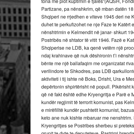
tona me plot kuptimin e fjalës”(AQSH, Fondi 
Partizane, pa nënshkrim, që mban datën 18 s
Shqiperi ne rrjedhen e viteve 1945 deri ne Kr
duhet te perkufizohet ne nje Faze te Katërt e
nënshtrimin e Kelmendit në janar- shkurt 1
Postribës në shtator të vitit 1946. Fazë e Kat
Shqiperise ne LDB, ka qenë vetëm një proces
ndaj krahinave që nuk dëshironin t’i nënsht
bënte me një ballafaqim me organizatat rival
verilindore te Shkodres, pas LDB qarkullont
aktiviteti i tij ishte në Boks, Drisht, Ura e M
depërtonin shpirtërisht në popull. Pikërisht kë
që në fakt është edhe Kryengritja e Parë 
kundër regjimit të terrorit komunist, pas Kel
e mirëfilltë kundër pushtetit komunist, bazua
keto ane nuk kishte mbaruar me nenshtrim. Se
Kryengritjes se Postribes sherbeu si pretekst
grupit te dyte te deputeteve. Pastrimi brend