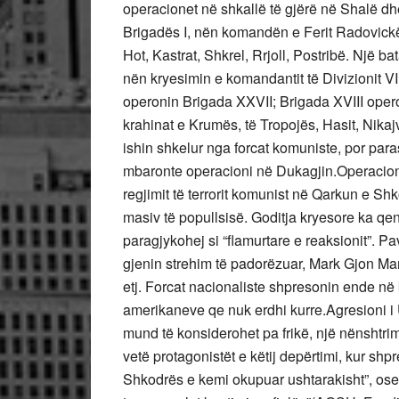
operacionet në shkallë të gjërë në Shalë d
Brigadës I, nën komandën e Ferit Radovickës
Hot, Kastrat, Shkrel, Rrjoll, Postribë. Një b
nën kryesimin e komandantit të Divizionit VI
operonin Brigada XXVII; Brigada XVIII oper
krahinat e Krumës, të Tropojës, Hasit, Nikajv
ishin shkelur nga forcat komuniste, por par
mbaronte operacioni në Dukagjin.Operacioni 
regjimit të terrorit komunist në Qarkun e Sh
masiv të popullsisë. Goditja kryesore ka qe
paragjykohej si “flamurtare e reaksionit”. Pa
gjenin strehim të padorëzuar, Mark Gjon Ma
etj. Forcat nacionaliste shpresonin ende në 
amerikaneve qe nuk erdhi kurre.Agresioni i
mund të konsiderohet pa frikë, një nënshtrim
vetë protagonistët e këtij depërtimi, kur sh
Shkodrës e kemi okupuar ushtarakisht”, ose 