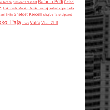
Rafaela Prifti
Rafael
e Tereza
presidenti Nishani
qi
Raimonda Moisiu
Ramiz Lushaj
reshat kripa
Sadik
Shefqet Kercelli
shqiperia
hani
shqiptaret
SHBA
kol Paja
Vatra
Visar Zhiti
Thaci