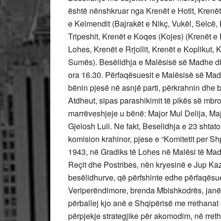
është nënshkruar nga Krenët e Hotit, Krenët
e Kelmendit (Bajrakët e Nikç, Vukël, Selcë, B
Tripeshit, Krenët e Koqes (Kojes) (Krenët e
Lohes, Krenët e Rrjollit, Krenët e Koplikut, K
Sumës). Besëlidhja e Malësisë së Madhe dh
ora 16.30. Përfaqësuesit e Malësisë së Mad
bënin pjesë në asnjë parti, përkrahnin dhe 
Atdheut, sipas parashikimit të pikës së mbro
marrëveshjeje u bënë: Major Mul Delija, Ma
Gjelosh Luli. Ne fakt, Beselidhja e 23 shtat
komision krahinor, pjese e “Komitetit per Shp
1943, në Gradiks të Lohes në Malësi të Ma
Reçit dhe Postribes, nën kryesinë e Jup Kaz
besëlidhurve, që përfshinte edhe përfaqësu
Veriperëndimore, brenda Mbishkodrës, janë 
përballej kjo anë e Shqipërisë me rrethanat
përpjekje strategjike për akomodim, në rretha