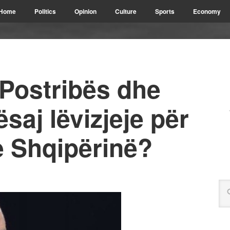
Home
Politics
Opinion
Culture
Sports
Economy
 Postribës dhe
ësaj lëvizjeje për
 Shqipërinë?