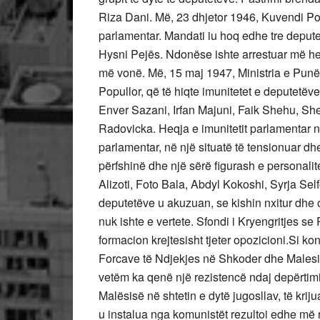
Riza Dani. Më, 23 dhjetor 1946, Kuvendi Pop
parlamentar. Mandati iu hoq edhe tre depute
Hysni Pejës. Ndonëse ishte arrestuar më herë
më vonë. Më, 15 maj 1947, Ministria e Punë
Popullor, që të hiqte imunitetet e deputetëv
Enver Sazani, Irfan Majuni, Faik Shehu, S
Radovicka. Heqja e imunitetit parlamentar n
parlamentar, në një situatë të tensionuar d
përfshinë dhe një sërë figurash e personalit
Alizoti, Foto Bala, Abdyl Kokoshi, Syrja Se
deputetëve u akuzuan, se kishin nxitur dhe o
nuk ishte e vertete. Sfondi i Kryengritjes s
formacion krejtesisht tjeter opozicioni.Si ko
Forcave të Ndjekjes në Shkoder dhe Malesite
vetëm ka qenë një rezistencë ndaj depërtimit
Malësisë në shtetin e dytë jugosllav, të krij
u instalua nga komunistët rezultoi edhe më re