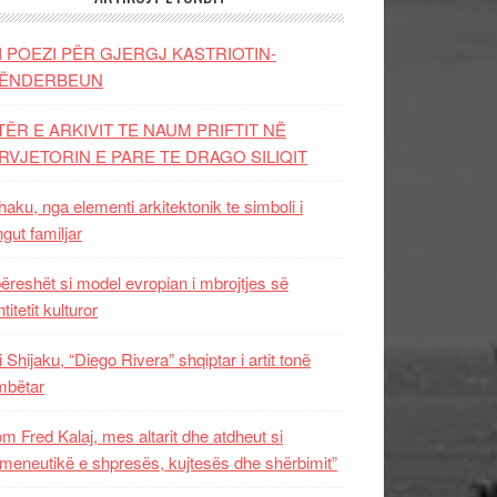
I POEZI PËR GJERGJ KASTRIOTIN-
ËNDERBEUN
TËR E ARKIVIT TE NAUM PRIFTIT NË
RVJETORIN E PARE TE DRAGO SILIQIT
aku, nga elementi arkitektonik te simboli i
ngut familjar
ëreshët si model evropian i mbrojtjes së
titetit kulturor
i Shijaku, “Diego Rivera” shqiptar i artit tonë
mbëtar
m Fred Kalaj, mes altarit dhe atdheut si
meneutikë e shpresës, kujtesës dhe shërbimit”