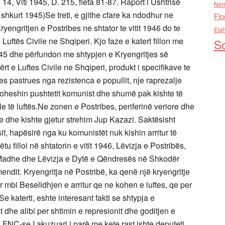
14, Viti 1945, D. 215, fleta 81-87. Raport i Ushtrisë
Nen
hkurt 1945)Se treti, e gjithe cfare ka ndodhur ne
Flo
yengritjen e Postribes ne shtator te vitit 1946 do te
Els
 Luftës Civile ne Shqiperi. Kjo faze e katert fillon me
So
945 dhe përfundon me shtypjen e Kryengritjes së
ërt e Luftes Civile ne Shqiperi, produkt i specifikave te
 pastrues nga rezistenca e popullit, nje raprezalje
roheshin pushtetit komunist dhe shumë pak kishte të
e të luftës.Ne zonen e Postribes, periferinë veriore dhe
e dhe kishte gjetur strehim Jup Kazazi. Saktësisht
esit, hapësirë nga ku komunistët nuk kishin arritur të
tu filloi në shtatorin e vitit 1946, Lëvizja e Postribës,
e Madhe dhe Lëvizja e Dytë e Qëndresës në Shkodër
mendit. Kryengritja në Postribë, ka qenë një kryengritje
r mbi Beselidhjen e arritur qe ne kohen e luftes, qe per
 katerti, eshte interesant fakti se shtypja e
 dhe alibi per shtimin e represionit dhe goditjen e
a FNÇ-se.I akuzuari i parë me kete rast ishte deputeti