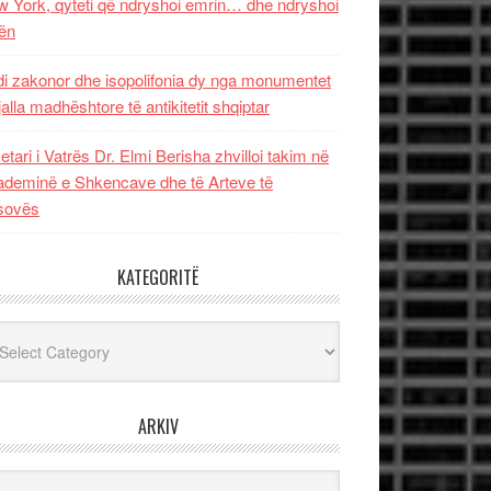
 York, qyteti që ndryshoi emrin… dhe ndryshoi
ën
i zakonor dhe isopolifonia dy nga monumentet
jalla madhështore të antikitetit shqiptar
etari i Vatrës Dr. Elmi Berisha zhvilloi takim në
deminë e Shkencave dhe të Arteve të
sovës
KATEGORITË
egoritë
ARKIV
iv