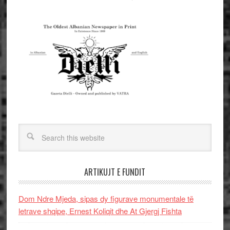
ARTIKUJT E FUNDIT
Dom Ndre Mjeda, sipas dy figurave monumentale të
letrave shqipe, Ernest Koliqit dhe At Gjergj Fishta