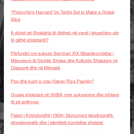
“Pinocchio’s Harvard” by Tertini Set to Make a Global
Slice
A duhet që Shqipëria të ribëhet një vend i jetueshëm për
të gjithë shqiptarët?
Përfundoi me sukses Seminari XIX Mbarëkombëtar i
Mësuesve të Gjuhës Shqipe dhe Kulturës Shqiptare në
Diasporë dhe në Mërgatë
Pse dhe kush e vrau Hasan Riza Pashën?
Gruaja shqiptare në SHBA mes sukseseve dhe sfidave
të së ardhmes
Fjalori i Kristoforidhit (1904): Monument leksikografik,
etnogjeografik dhe i identitetit kombëtar shqiptar