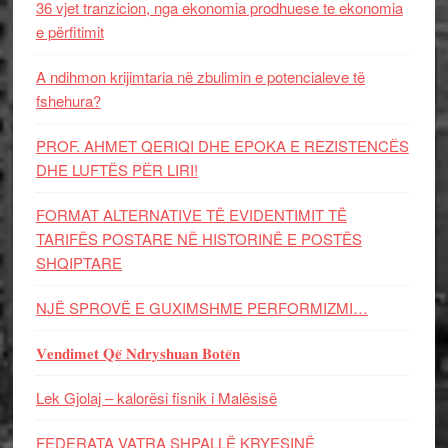
36 vjet tranzicion, nga ekonomia prodhuese te ekonomia
e përfitimit
A ndihmon krijimtaria në zbulimin e potencialeve të
fshehura?
PROF. AHMET QERIQI DHE EPOKA E REZISTENCЁS
DHE LUFTЁS PЁR LIRI!
FORMAT ALTERNATIVE TË EVIDENTIMIT TË
TARIFËS POSTARE NË HISTORINË E POSTËS
SHQIPTARE
NJË SPROVË E GUXIMSHME PERFORMIZMI…
𝐕𝐞𝐧𝐝𝐢𝐦𝐞𝐭 𝐐𝐞̈ 𝐍𝐝𝐫𝐲𝐬𝐡𝐮𝐚𝐧 𝐁𝐨𝐭𝐞̈𝐧
Lek Gjolaj – kalorësi fisnik i Malësisë
FEDERATA VATRA SHPALLË KRYESINË