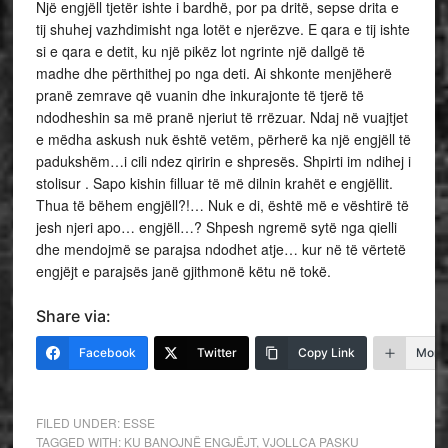
Një engjëll tjetër ishte i bardhë, por pa dritë, sepse drita e
tij shuhej vazhdimisht nga lotët e njerëzve. E qara e tij ishte
si e qara e detit, ku një pikëz lot ngrinte një dallgë të
madhe dhe përthithej po nga deti. Ai shkonte menjëherë
pranë zemrave që vuanin dhe inkurajonte të tjerë të
ndodheshin sa më pranë njeriut të rrëzuar. Ndaj në vuajtjet
e mëdha askush nuk është vetëm, përherë ka një engjëll të
padukshëm…i cili ndez qiririn e shpresës. Shpirti im ndihej i
stolisur . Sapo kishin filluar të më dilnin krahët e engjëllit.
Thua të bëhem engjëll?!… Nuk e di, është më e vështirë të
jesh njeri apo… engjëll…? Shpesh ngremë sytë nga qielli
dhe mendojmë se parajsa ndodhet atje… kur në të vërtetë
engjëjt e parajsës janë gjithmonë këtu në tokë.
Share via:
Facebook
Twitter
Copy Link
More
FILED UNDER:
ESSE
TAGGED WITH:
KU BANOJNË ENGJËJT
,
VJOLLCA PASKU