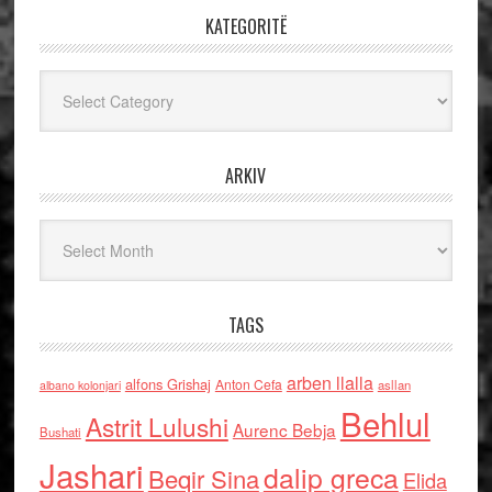
KATEGORITË
Kategoritë
ARKIV
Arkiv
TAGS
arben llalla
alfons Grishaj
Anton Cefa
asllan
albano kolonjari
Behlul
Astrit Lulushi
Aurenc Bebja
Bushati
Jashari
dalip greca
Beqir Sina
Elida