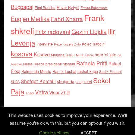
Buçpapaj
Enver Bytyci
Elmi Berisha
Ermira Babamusta
Frank
Eugjen Merlika
Fahri Xharra
shkreli
Ilir
Gezim Llojdia
Fritz radovani
Levonja
Interviste
Kolec Traboini
Keze Kozeta Zylo
kosova
Kosove
nderroi jete
Marjana Bulku
ne
Murat Gecaj
Rafaela Prifti
Rafael
Nene Tereza
Kosove
presidenti Nishani
Floqi
Raimonda Moisiu
Ramiz Lushaj
reshat kripa
Sadik Elshani
Sokol
Shefqet Kercelli
shqiperia
shqiptaret
SHBA
Paja
Vatra
Visar Zhiti
Thaci
This website uses cookies to improve your experience. We'll
assume you're ok with this, but you can opt-out if you wish.
Cookie settings
Log in
ACCEPT