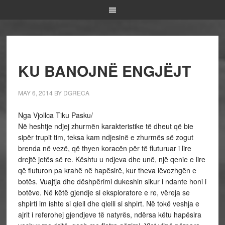
KU BANOJNË ENGJËJT
MAY 6, 2014
BY
DGRECA
Nga Vjollca Tiku Pasku/
Në heshtje ndjej zhurmën karakteristike të dheut që bie
sipër trupit tim, teksa kam ndjesinë e zhurmës së zogut
brenda në vezë, që thyen koracën për të fluturuar i lire
drejtë jetës së re. Kështu u ndjeva dhe unë, një qenie e lire
që fluturon pa krahë në hapësirë, kur theva lëvozhgën e
botës. Vuajtja dhe dëshpërimi dukeshin sikur i ndante honi i
botëve. Në këtë gjendje si eksploratore e re, vëreja se
shpirti im ishte si qiell dhe qielli si shpirt. Në tokë veshja e
ajrit i referohej gjendjeve të natyrës, ndërsa këtu hapësira