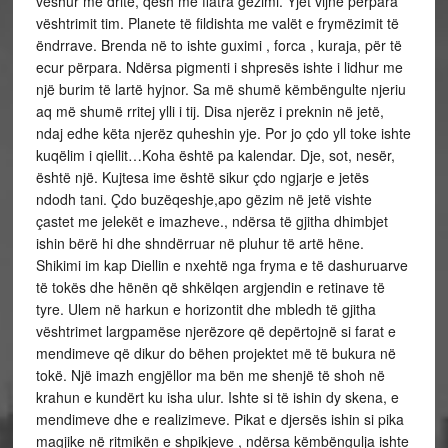
veshur me dritë, qesh me flatra gëzimi. Yjet vijnë përpara
vështrimit tim. Planete të fildishta me valët e frymëzimit të
ëndrrave. Brenda në to ishte guximi , forca , kuraja, për të
ecur përpara. Ndërsa pigmenti i shpresës ishte i lidhur me
një burim të lartë hyjnor. Sa më shumë këmbëngulte njeriu
aq më shumë rritej ylli i tij. Disa njerëz i preknin në jetë,
ndaj edhe këta njerëz quheshin yje. Por jo çdo yll toke ishte
kuqëlim i qiellit…Koha është pa kalendar. Dje, sot, nesër,
është një. Kujtesa ime është sikur çdo ngjarje e jetës
ndodh tani. Çdo buzëqeshje,apo gëzim në jetë vishte
çastet me jelekët e imazheve., ndërsa të gjitha dhimbjet
ishin bërë hi dhe shndërruar në pluhur të artë hëne.
Shikimi im kap Diellin e nxehtë nga fryma e të dashuruarve
të tokës dhe hënën që shkëlqen argjendin e retinave të
tyre. Ulem në harkun e horizontit dhe mbledh të gjitha
vështrimet largpamëse njerëzore që depërtojnë si farat e
mendimeve që dikur do bëhen projektet më të bukura në
tokë. Një imazh engjëllor ma bën me shenjë të shoh në
krahun e kundërt ku isha ulur. Ishte si të ishin dy skena, e
mendimeve dhe e realizimeve. Pikat e djersës ishin si pika
magjike në ritmikën e shpikjeve , ndërsa këmbëngulja ishte