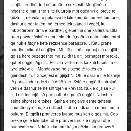
si një flurudhë deri në udhën e suksesit.`Megjithëse
ndjesitë e mia ishte si të fluturoja mbi oqeanin e lotëve të
gëzimit, në velat e petaleve të lule zemrës me erë lumturie,
dashuria për tokën më tërheq tek planeti i vogël, ku
mbizotëronin drita e bardhë , gjelbërimi dhe kaltërsia. Dita
ruan pavdekësinë e emrit plot dritë,ndërsa nata fshin emrat
që nuk e fitojnë këtë rezidencë parajsore… Këtu pranë
ndodhet olimpi i engjëjve. Mbi të gjithë shquhej një engjëll
që sa herë buzëqeshte me sy, drita e tij përhapej mbi tokë,
quhet engjëll Agimi…Për ata vërtet nuk ka kufi hapësira e
tyre tokë-qiell. Mendova se në ç’pjesë të tokës do
gjendeshim. ” Shpejtësi engjëjsh”. -Oh, e qara e një foshnje
të porsalindur ndezi një dritë jete. Sytë e engjëllit shtrojnë
velin e dashurisë në shtrojën e krevatit. Nuk e dija se kur
lind një foshnjë, së pari puthet nga një engjëll. Ndoshta
është shpresë e tokës. Gjuha e engjëjve është qetësia
shumëngjyrëshe, ku ndizeshin dhe rindizeshin mendimet e
bukura. Engjëlli i pranverës luante muzikën e gëzimit. Çdo
prekje çelte lule toke, dhe pranvera ndizte ngjyrat dhe
nuancat e saj. Ndaj ku ka muzikë,ka gëzim, ka pranverë.