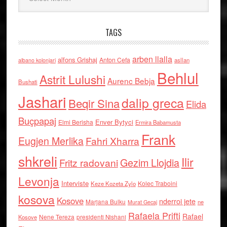
TAGS
arben llalla
alfons Grishaj
Anton Cefa
asllan
albano kolonjari
Behlul
Astrit Lulushi
Aurenc Bebja
Bushati
Jashari
dalip greca
Beqir Sina
Elida
Buçpapaj
Enver Bytyci
Elmi Berisha
Ermira Babamusta
Frank
Eugjen Merlika
Fahri Xharra
shkreli
Ilir
Gezim Llojdia
Fritz radovani
Levonja
Interviste
Kolec Traboini
Keze Kozeta Zylo
kosova
Kosove
nderroi jete
Marjana Bulku
ne
Murat Gecaj
Rafaela Prifti
Rafael
Nene Tereza
Kosove
presidenti Nishani