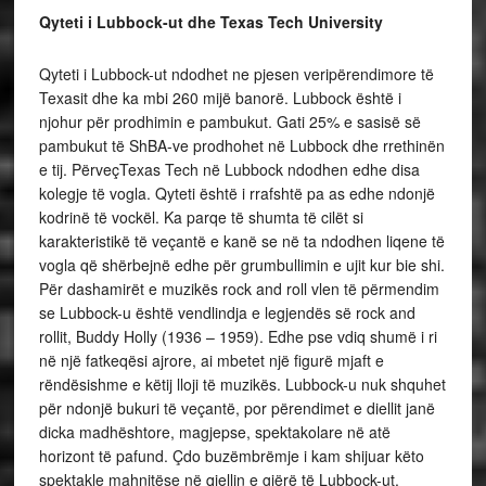
Qyteti i Lubbock-ut dhe Texas Tech University
Qyteti i Lubbock-ut ndodhet ne pjesen veripërendimore të
Texasit dhe ka mbi 260 mijë banorë. Lubbock është i
njohur për prodhimin e pambukut. Gati 25% e sasisë së
pambukut të ShBA-ve prodhohet në Lubbock dhe rrethinën
e tij. PërveçTexas Tech në Lubbock ndodhen edhe disa
kolegje të vogla. Qyteti është i rrafshtë pa as edhe ndonjë
kodrinë të vockël. Ka parqe të shumta të cilët si
karakteristikë të veçantë e kanë se në ta ndodhen liqene të
vogla që shërbejnë edhe për grumbullimin e ujit kur bie shi.
Për dashamirët e muzikës rock and roll vlen të përmendim
se Lubbock-u është vendlindja e legjendës së rock and
rollit, Buddy Holly (1936 – 1959). Edhe pse vdiq shumë i ri
në një fatkeqësi ajrore, ai mbetet një figurë mjaft e
rëndësishme e këtij lloji të muzikës. Lubbock-u nuk shquhet
për ndonjë bukuri të veçantë, por përendimet e diellit janë
dicka madhështore, magjepse, spektakolare në atë
horizont të pafund. Çdo buzëmbrëmje i kam shijuar këto
spektakle mahnitëse në qiellin e gjërë të Lubbock-ut.