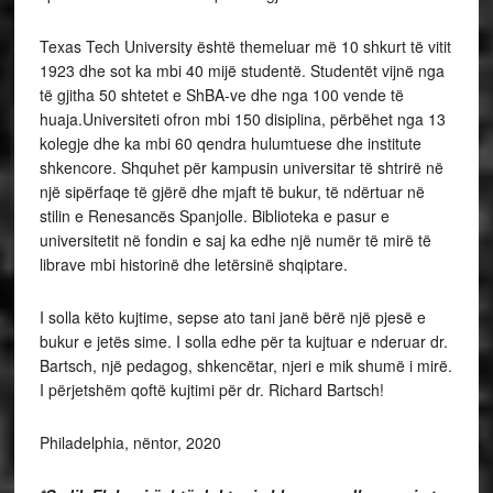
Texas Tech University është themeluar më 10 shkurt të vitit
1923 dhe sot ka mbi 40 mijë studentë. Studentët vijnë nga
të gjitha 50 shtetet e ShBA-ve dhe nga 100 vende të
huaja.Universiteti ofron mbi 150 disiplina, përbëhet nga 13
kolegje dhe ka mbi 60 qendra hulumtuese dhe institute
shkencore. Shquhet për kampusin universitar të shtrirë në
një sipërfaqe të gjërë dhe mjaft të bukur, të ndërtuar në
stilin e Renesancës Spanjolle. Biblioteka e pasur e
universitetit në fondin e saj ka edhe një numër të mirë të
librave mbi historinë dhe letërsinë shqiptare.
I solla këto kujtime, sepse ato tani janë bërë një pjesë e
bukur e jetës sime. I solla edhe për ta kujtuar e nderuar dr.
Bartsch, një pedagog, shkencëtar, njeri e mik shumë i mirë.
I përjetshëm qoftë kujtimi për dr. Richard Bartsch!
Philadelphia, nëntor, 2020