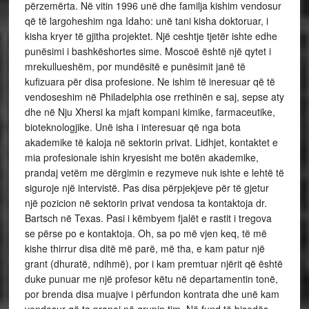
përzemërta. Në vitin 1996 unë dhe familja kishim vendosur
që të largoheshim nga Idaho: unë tani kisha doktoruar, i
kisha kryer të gjitha projektet. Një ceshtje tjetër ishte edhe
punësimi i bashkëshortes sime. Moscoë është një qytet i
mrekullueshëm, por mundësitë e punësimit janë të
kufizuara për disa profesione. Ne ishim të ineresuar që të
vendoseshim në Philadelphia ose rrethinën e saj, sepse aty
dhe në Nju Xhersi ka mjaft kompani kimike, farmaceutike,
bioteknologjike. Unë isha i interesuar që nga bota
akademike të kaloja në sektorin privat. Lidhjet, kontaktet e
mia profesionale ishin kryesisht me botën akademike,
prandaj vetëm me dërgimin e rezymeve nuk ishte e lehtë të
siguroje një intervistë. Pas disa përpjekjeve për të gjetur
një pozicion në sektorin privat vendosa ta kontaktoja dr.
Bartsch në Texas. Pasi i këmbyem fjalët e rastit i tregova
se përse po e kontaktoja. Oh, sa po më vjen keq, të më
kishe thirrur disa ditë më parë, më tha, e kam patur një
grant (dhuratë, ndihmë), por i kam premtuar njërit që është
duke punuar me një profesor këtu në departamentin tonë,
por brenda disa muajve i përfundon kontrata dhe unë kam