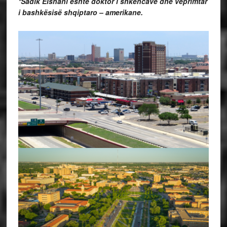
*Sadik Elshani është doktor i shkencave dhe veprimtar
i bashkësisë shqiptaro – amerikane.