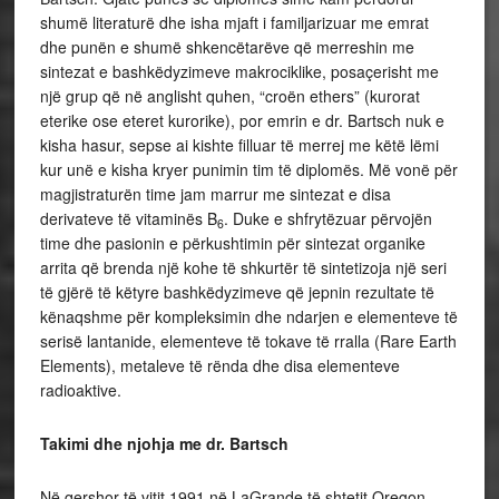
shumë literaturë dhe isha mjaft i familjarizuar me emrat
dhe punën e shumë shkencëtarëve që merreshin me
sintezat e bashkëdyzimeve makrociklike, posaçerisht me
një grup që në anglisht quhen, “croën ethers” (kurorat
eterike ose eteret kurorike), por emrin e dr. Bartsch nuk e
kisha hasur, sepse ai kishte filluar të merrej me këtë lëmi
kur unë e kisha kryer punimin tim të diplomës. Më vonë për
magjistraturën time jam marrur me sintezat e disa
derivateve të vitaminës B
. Duke e shfrytëzuar përvojën
6
time dhe pasionin e përkushtimin për sintezat organike
arrita që brenda një kohe të shkurtër të sintetizoja një seri
të gjërë të këtyre bashkëdyzimeve që jepnin rezultate të
kënaqshme për kompleksimin dhe ndarjen e elementeve të
serisë lantanide, elementeve të tokave të rralla (Rare Earth
Elements), metaleve të rënda dhe disa elementeve
radioaktive.
Takimi dhe njohja me dr. Bartsch
Në qershor të vitit 1991 në LaGrande të shtetit Oregon