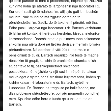
që ishin punëtor të mirë e prodhimtarë, ndjente një zbrazëti
kur vinte koha që ata/ato të largoheshin nga laboratori i tij.
Kur erdhi rasti që të ndaheshim, atij syte gati iu mbushën
me lotë. Nuk mundi të ma zgjaste dorën që të
përshëndetëshim. Sadik, do të takohemi përsëri, më tha.
Edhe pasi u largova nga laboratorri i dr. Bartsch vazhduam
të ishim në kontak të herë pas hershëm: biseda telefonike,
korrespodencë. Dorëshkrimet e punimeve tona shkencore
shkonin nga njëra dorë në tjetrën derisa e merrnin formën
përfundimtare. Në qershor të vitit 2011, me rastin e
pensionimit të tij, dr. Bartsch organizoi një festë të madhe,
ribashkim të grupit, ku ishin të pranishëm shumica e ish
studentëve të tij, bashkëpunëtorët shkencorë,
postdoktorantët, etj.Ishte ky një rast i mirë për t’u takuar
me kolegët e vjetër, për t’i freskuar kujtimet tona, kohën që
kishim kaluar në laboratorin e dr. Bartsch, qytetin e
Lubbockut. Dr. Bartsch na tregoi se po ballafaqohej me
disa probleme shëndetësore, por për momentin po ndihej
mirë. Kjo ishte edhe hera e fundit që u takuam me dr.
Bartsch.