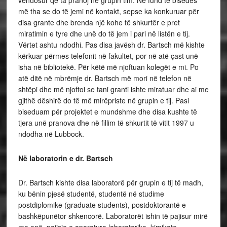
vendosur që ta pranoj në grupin tim. Në fund të bisedës
më tha se do të jemi në kontakt, sepse ka konkuruar për
disa grante dhe brenda një kohe të shkurtër e pret
miratimin e tyre dhe unë do të jem i pari në listën e tij.
Vërtet ashtu ndodhi. Pas disa javësh dr. Bartsch më kishte
kërkuar përmes telefonit në fakultet, por në atë çast unë
isha në bibliotekë. Për këtë më njoftuan kolegët e mi. Po
atë ditë në mbrëmje dr. Bartsch më mori në telefon në
shtëpi dhe më njoftoi se tani granti ishte miratuar dhe ai me
gjithë dëshirë do të më mirëpriste në grupin e tij. Pasi
biseduam për projektet e mundshme dhe disa kushte të
tjera unë pranova dhe në fillim të shkurtit të vitit 1997 u
ndodha në Lubbock.
Në laboratorin e dr. Bartsch
Dr. Bartsch kishte disa laboratorë për grupin e tij të madh,
ku bënin pjesë studentë, studentë në studime
postdiplomike (graduate students), postdoktorantë e
bashkëpunëtor shkencorë. Laboratorët ishin të pajisur mirë