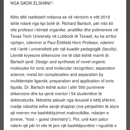
NGA SADIK ELSHANI*/
Këto ditë rastësisht mësova se në nëntorin e vitit 2019
ishte ndarë nga kjo botë dr. Richard Bartsch, për mbi 40
vite profesor i kimisë organike, analitike dhe polimereve në
Texas Tech University në Lubbock të Texasit, ku ka arritur
njohjen, nderimin si Paul Ëhitfield Horn Profesor, nderimi
më i lartë i universitetit për një kuadër pedagogjik (faculty).
Lëmitë kryesore shkencore me të cilat është marrë dr.
Bartsch janë: Design and synthesis of novel organic
molecules for ionic and molecular recognition; separation
science; metal ion complexation and separation by
multidentate ligands; preparation and application of ionic
liquids. Dr. Bartsch është autor i afër 500 punimeve
shkencore dhe ka qenë mentor i 54 studentëve të
doktoraturës. Ndoshta askush nga lexuesit e këtij shkrimi,
madje ndoshta edhe asnjë shqiptar (me përjashtim të atyre
që merren me bashkëdyzimet makrociklike, ndarjen e
joneve, “host – guest chemistry”). Por, unë kam patur
nderin që për tri vite të jem një bashkëpunëtor i ngushtë e