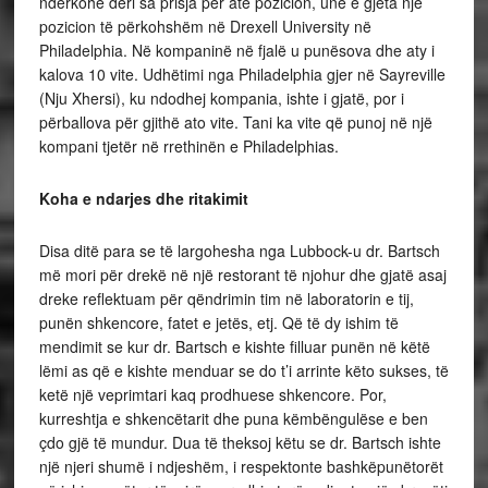
ndërkohë deri sa prisja për atë pozicion, unë e gjeta një
pozicion të përkohshëm në Drexell University në
Philadelphia. Në kompaninë në fjalë u punësova dhe aty i
kalova 10 vite. Udhëtimi nga Philadelphia gjer në Sayreville
(Nju Xhersi), ku ndodhej kompania, ishte i gjatë, por i
përballova për gjithë ato vite. Tani ka vite që punoj në një
kompani tjetër në rrethinën e Philadelphias.
Koha e ndarjes dhe ritakimit
Disa ditë para se të largohesha nga Lubbock-u dr. Bartsch
më mori për drekë në një restorant të njohur dhe gjatë asaj
dreke reflektuam për qëndrimin tim në laboratorin e tij,
punën shkencore, fatet e jetës, etj. Që të dy ishim të
mendimit se kur dr. Bartsch e kishte filluar punën në këtë
lëmi as që e kishte menduar se do t’i arrinte këto sukses, të
ketë një veprimtari kaq prodhuese shkencore. Por,
kurreshtja e shkencëtarit dhe puna këmbëngulëse e ben
çdo gjë të mundur. Dua të theksoj këtu se dr. Bartsch ishte
një njeri shumë i ndjeshëm, i respektonte bashkëpunëtorët