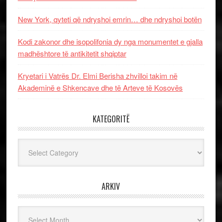
New York, qyteti që ndryshoi emrin… dhe ndryshoi botën
Kodi zakonor dhe isopolifonia dy nga monumentet e gjalla
madhështore të antikitetit shqiptar
Kryetari i Vatrës Dr. Elmi Berisha zhvilloi takim në
Akademinë e Shkencave dhe të Arteve të Kosovës
KATEGORITË
Kategoritë
ARKIV
Arkiv