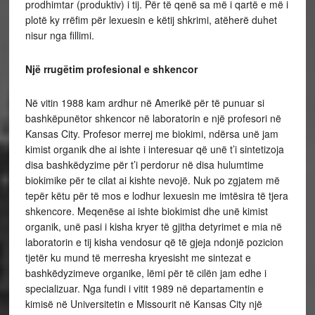
prodhimtar (produktiv) i tij. Për të qenë sa më i qartë e më i
plotë ky rrëfim për lexuesin e këtij shkrimi, atëherë duhet
nisur nga fillimi.
Një rrugëtim profesional e shkencor
Në vitin 1988 kam ardhur në Amerikë për të punuar si
bashkëpunëtor shkencor në laboratorin e një profesori në
Kansas City. Profesor merrej me biokimi, ndërsa unë jam
kimist organik dhe ai ishte i interesuar që unë t’i sintetizoja
disa bashkëdyzime për t’i perdorur në disa hulumtime
biokimike për te cilat ai kishte nevojë. Nuk po zgjatem më
tepër këtu për të mos e lodhur lexuesin me imtësira të tjera
shkencore. Meqenëse ai ishte biokimist dhe unë kimist
organik, unë pasi i kisha kryer të gjitha detyrimet e mia në
laboratorin e tij kisha vendosur që të gjeja ndonjë pozicion
tjetër ku mund të merresha kryesisht me sintezat e
bashkëdyzimeve organike, lëmi për të cilën jam edhe i
specializuar. Nga fundi i vitit 1989 në departamentin e
kimisë në Universitetin e Missourit në Kansas City një