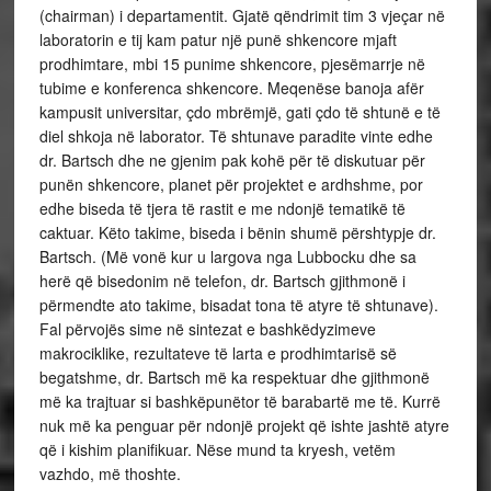
(chairman) i departamentit. Gjatë qëndrimit tim 3 vjeçar në
laboratorin e tij kam patur një punë shkencore mjaft
prodhimtare, mbi 15 punime shkencore, pjesëmarrje në
tubime e konferenca shkencore. Meqenëse banoja afër
kampusit universitar, çdo mbrëmjë, gati çdo të shtunë e të
diel shkoja në laborator. Të shtunave paradite vinte edhe
dr. Bartsch dhe ne gjenim pak kohë për të diskutuar për
punën shkencore, planet për projektet e ardhshme, por
edhe biseda të tjera të rastit e me ndonjë tematikë të
caktuar. Këto takime, biseda i bënin shumë përshtypje dr.
Bartsch. (Më vonë kur u largova nga Lubbocku dhe sa
herë që bisedonim në telefon, dr. Bartsch gjithmonë i
përmendte ato takime, bisadat tona të atyre të shtunave).
Fal përvojës sime në sintezat e bashkëdyzimeve
makrociklike, rezultateve të larta e prodhimtarisë së
begatshme, dr. Bartsch më ka respektuar dhe gjithmonë
më ka trajtuar si bashkëpunëtor të barabartë me të. Kurrë
nuk më ka penguar për ndonjë projekt që ishte jashtë atyre
që i kishim planifikuar. Nëse mund ta kryesh, vetëm
vazhdo, më thoshte.