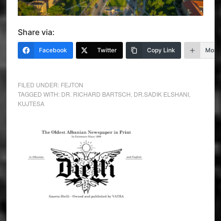
Share via:
Facebook
Twitter
Copy Link
More
FILED UNDER:
FEJTON
TAGGED WITH:
DR. RICHARD BARTSCH
,
DR.SADIK ELSHANI
,
KUJTESA