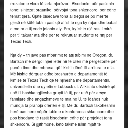
rrezatonte vlera të larta njerëzor. Bisedonim për pasionin
tone: sintezat organike, përvojat tona shkencore, por edhe
temat tjera. Gjatë bisedave tona ai tregoi se po merrte
pjesë në këtë tubim pasi që ai ishte nga ky rajon dhe babai
e motra e tij ende jetonin aty. Pra, ky ishte një rast i mirë
për t’i takuar ata dhe për të rekrutuar studentë të rinj për
Texas Tech.
Nja dy – tri javë pas mbarimit të atij tubimi në Oregon, dr.
Bartsch më dërgoi njeë letër në të cilën më përgëzonte për
punën time dhe mbresat që i kishin lënë të arriturat e mia.
Më kishte dërguar edhe broshurën e departamentit të
kimisë të Texas Tech që të njihesha me departamentin,
universitetin dhe qytetin e Lubbock-ut. Ai kishte dëshirë që
unë t’i bashkangjitesha grupit të tij, por unë për arsye
familjare dhe angazhimeve të mia në U. të Idahos nuk
mundja ta pranoja ofertën e tij. Me dr. Bartsch takoheshim
herë pas here nëpër tubime e konferenca shkencore dhe
pos bisedave të rastit bisedonim edhe për projektet tona
shkencore. Si gjithmone, këto takime ishin mjaft të