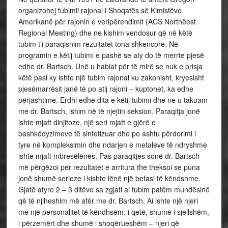
organizohej tubimii rajonal i Shoqatës së Kimistëve
Amerikanë për rajonin e veripërendimit (ACS Northëest
Regional Meeting) dhe ne kishim vendosur që në këtë
tubim t’i paraqisnim rezultatet tona shkencore. Në
programin e këtij tubimi e pashë se aty do të merrte pjesë
edhe dr. Bartsch. Unë u habiat për të mirë se nuk e prisja
këtë pasi ky ishte një tubim rajonal ku zakonisht, kryesisht
pjesëmarrësit janë të po atij rajoni – kuptohet, ka edhe
përjashtime. Erdhi edhe dita e këtij tubimi dhe ne u takuam
me dr. Bartsch, ishim në të njejtin seksion. Paraqitja jonë
ishte mjaft dinjitoze, një seri mjaft e gjërë e
bashkëdyzimeve të sintetizuar dhe po ashtu përdorimi i
tyre në kompleksimin dhe ndarjen e metaleve të ndryshme
ishte mjaft mbresëlënës. Pas paraqitjes sonë dr. Bartsch
më përgëzoi për rezultatet e arritura the theksoi se puna
jonë shumë serioze i kishte lënë një befasi të këndshme.
Gjatë atyre 2 – 3 ditëve sa zgjati ai tubim patëm mundësinë
që të njiheshim më afër me dr. Bartsch. Ai ishte një njeri
me një personalitet të këndhsëm: i qetë, shumë i sjellshëm,
i përzemërt dhe shumë i shoqërueshëm – njeri që