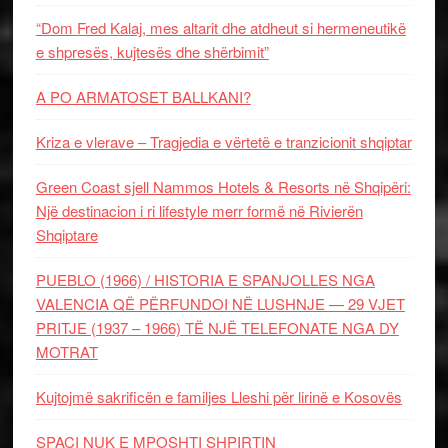
“Dom Fred Kalaj, mes altarit dhe atdheut si hermeneutikë
e shpresës, kujtesës dhe shërbimit”
A PO ARMATOSET BALLKANI?
Kriza e vlerave – Tragjedia e vërtetë e tranzicionit shqiptar
Green Coast sjell Nammos Hotels & Resorts në Shqipëri:
Një destinacion i ri lifestyle merr formë në Rivierën
Shqiptare
PUEBLO (1966) / HISTORIA E SPANJOLLES NGA
VALENCIA QË PËRFUNDOI NË LUSHNJE — 29 VJET
PRITJE (1937 – 1966) TË NJË TELEFONATE NGA DY
MOTRAT
Kujtojmë sakrificën e familjes Lleshi për lirinë e Kosovës
SPAÇI NUK E MPOSHTI SHPIRTIN