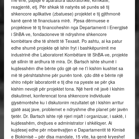
me enë, pajisje e aparatura laboratorike, kimikate,
reagjentë, etj. Për shkak të natyrës së punës së tij
shkencore aplikative (zbatuese) projektet e tij gjithmonë
kanë qenë të financiuara mirë. Pjesa dërmuese e
projekteve të tij financoheshin nga Departamenti i Energjisë
i ShBA-ve, fondacioneve të ndryshme shkencore
kombëtare dhe të shtetit të Texasit. Po ashtu, ai ka patur
edhe shumë projekte që ishin fryt i bashkëpunimit me
industrinë dhe Laboratoret Kombëtare të ShBA-ve, projekte
që sillnin të ardhura të mira. Dr. Bartsch ishte shumë i
kujdesshëm dhe bënte çdo gjë që ne t’i kishim kushtet sa
më të përshtatshme për punën tonë. çdo ditë e bënte një
xhiro nëpër laboratorët e tij dhe na pyeste se për çka
kishim nevojë për projektet tona. Një herë në javë i kishim
diskutimet, konferencat tona shkencore individuale
gjysëmorëshe ku i diskutonim rezultatet që i kishim arritur
gjatë asaj jave, problemet e ndryshme dhe planet për javën
tjetër. Dr. Bartsch ishte një njeri mjaft i organizuar, i saktë, i
kujdesshëm, drejtues e administrator i shkëlqyer. Ai
kujdesej edhe për mbarëvajtjen e Dapartamentit të Kimisë
e Biokimisë – për disa mandate, 15 vite, ka qenë kryeshef