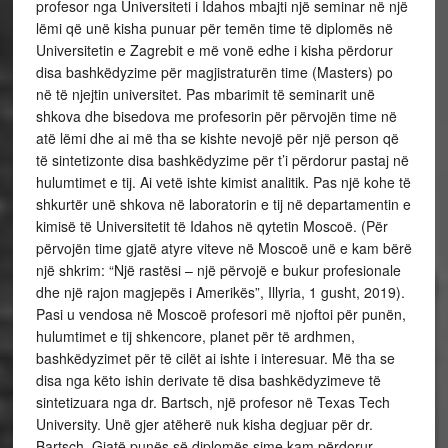
profesor nga Universiteti i Idahos mbajti një seminar në një
lëmi që unë kisha punuar për temën time të diplomës në
Universitetin e Zagrebit e më vonë edhe i kisha përdorur
disa bashkëdyzime për magjistraturën time (Masters) po
në të njejtin universitet. Pas mbarimit të seminarit unë
shkova dhe bisedova me profesorin për përvojën time në
atë lëmi dhe ai më tha se kishte nevojë për një person që
të sintetizonte disa bashkëdyzime për t’i përdorur pastaj në
hulumtimet e tij. Ai vetë ishte kimist analitik. Pas një kohe të
shkurtër unë shkova në laboratorin e tij në departamentin e
kimisë të Universitetit të Idahos në qytetin Moscoë. (Për
përvojën time gjatë atyre viteve në Moscoë unë e kam bërë
një shkrim: “Një rastësi – një përvojë e bukur profesionale
dhe një rajon magjepës i Amerikës”, Illyria, 1 gusht, 2019).
Pasi u vendosa në Moscoë profesori më njoftoi për punën,
hulumtimet e tij shkencore, planet për të ardhmen,
bashkëdyzimet për të cilët ai ishte i interesuar. Më tha se
disa nga këto ishin derivate të disa bashkëdyzimeve të
sintetizuara nga dr. Bartsch, një profesor në Texas Tech
University. Unë gjer atëherë nuk kisha degjuar për dr.
Bartsch. Gjatë punës së diplomës sime kam përdorur