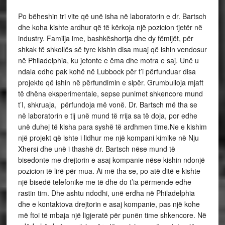
Po bëheshin tri vite që unë isha në laboratorin e dr. Bartsch
dhe koha kishte ardhur që të kërkoja një pozicion tjetër në
industry. Familja ime, bashkëshortja dhe dy fëmijët, për
shkak të shkollës së tyre kishin disa muaj që ishin vendosur
në Philadelphia, ku jetonte e ëma dhe motra e saj. Unë u
ndala edhe pak kohë në Lubbock për t’i përfunduar disa
projekte që ishin në përfundimin e sipër. Grumbulloja mjaft
të dhëna eksperimentale, sepse punimet shkencore mund
t’I, shkruaja, përfundoja më vonë. Dr. Bartsch më tha se
në laboratorin e tij unë mund të rrija sa të doja, por edhe
unë duhej të kisha para syshë të ardhmen time.Ne e kishim
një projekt që ishte i lidhur me një kompani kimike në Nju
Xhersi dhe unë i thashë dr. Bartsch nëse mund të
bisedonte me drejtorin e asaj kompanie nëse kishin ndonjë
pozicion të lirë për mua. Ai më tha se, po atë ditë e kishte
një bisedë telefonike me të dhe do t’ia përmende edhe
rastin tim. Dhe ashtu ndodhi, unë erdha në Philadelphia
dhe e kontaktova drejtorin e asaj kompanie, pas një kohe
më ftoi të mbaja një ligjeratë për punën time shkencore. Në