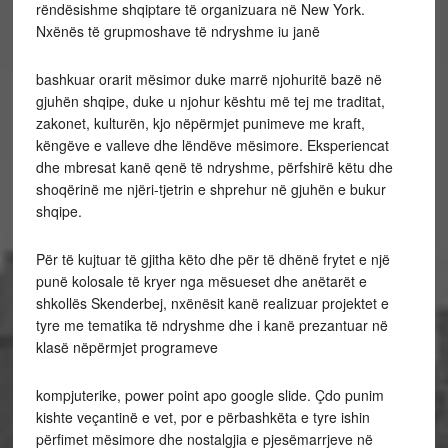
rëndësishme shqiptare të organizuara në New York.
Nxënës të grupmoshave të ndryshme iu janë
bashkuar orarit mësimor duke marrë njohuritë bazë në
gjuhën shqipe, duke u njohur kështu më tej me traditat,
zakonet, kulturën, kjo nëpërmjet punimeve me kraft,
këngëve e valleve dhe lëndëve mësimore. Eksperiencat
dhe mbresat kanë qenë të ndryshme, përfshirë këtu dhe
shoqërinë me njëri-tjetrin e shprehur në gjuhën e bukur
shqipe.
Për të kujtuar të gjitha këto dhe për të dhënë frytet e një
punë kolosale të kryer nga mësueset dhe anëtarët e
shkollës Skenderbej, nxënësit kanë realizuar projektet e
tyre me tematika të ndryshme dhe i kanë prezantuar në
klasë nëpërmjet programeve
kompjuterike, power point apo google slide. Çdo punim
kishte veçantinë e vet, por e përbashkëta e tyre ishin
përfimet mësimore dhe nostalgjia e pjesëmarrjeve në