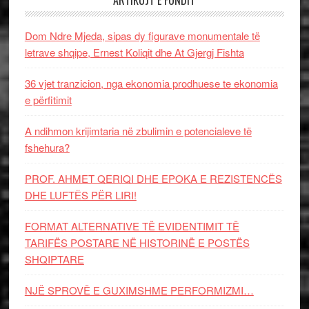
Dom Ndre Mjeda, sipas dy figurave monumentale të
letrave shqipe, Ernest Koliqit dhe At Gjergj Fishta
36 vjet tranzicion, nga ekonomia prodhuese te ekonomia
e përfitimit
A ndihmon krijimtaria në zbulimin e potencialeve të
fshehura?
PROF. AHMET QERIQI DHE EPOKA E REZISTENCЁS
DHE LUFTЁS PЁR LIRI!
FORMAT ALTERNATIVE TË EVIDENTIMIT TË
TARIFËS POSTARE NË HISTORINË E POSTËS
SHQIPTARE
NJË SPROVË E GUXIMSHME PERFORMIZMI…