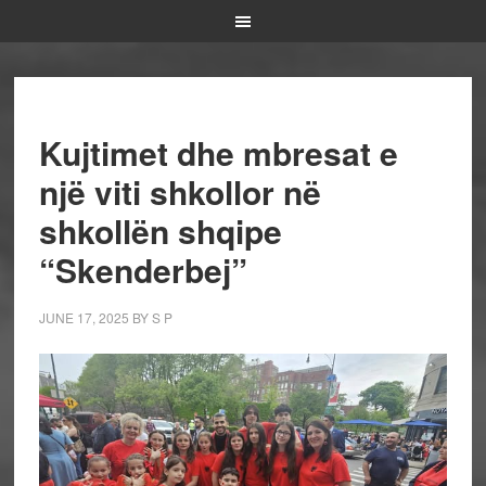
Kujtimet dhe mbresat e
një viti shkollor në
shkollën shqipe
“Skenderbej”
JUNE 17, 2025
BY
S P