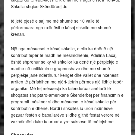
Shkolla shqipe Skëndërbej do
të jetë pjesë e saj me më shumë se 10 valle të
përformuara nga nxënësit e kësaj shkolle me shumë
krenari.
Një nga mësueset e kësaj shkolle, e cila ka dhënë një
kontribut tepër të madh në mësimdhënie, Adelina Lacaj,
është shprehur se ky vit shkollor ka qenë një përpjekje e
madhe në unifikimin e grupmoshave dhe me shumë
përpjekje janë ndërthurur kengët dhe vallet dhe nxënësit
arriten të përfshihen me njëri-tjetrin përmes një lidhje tepër
organike. Më tej mësuesja ka falenderuar anëtarë të
shoqatës shqiptaro-amerikane Skenderbej për financimin e
programit mësimor si dhe mësueset e kësaj shkolle për
kontributin e dhënë. Bordi i shkollës iu uron nxënësve
gezuar festën e baballarëve si dhe gjithë festat verore në
vazhdimësi duke iu uruar atyre suksese të mëtejshme.
Share via: