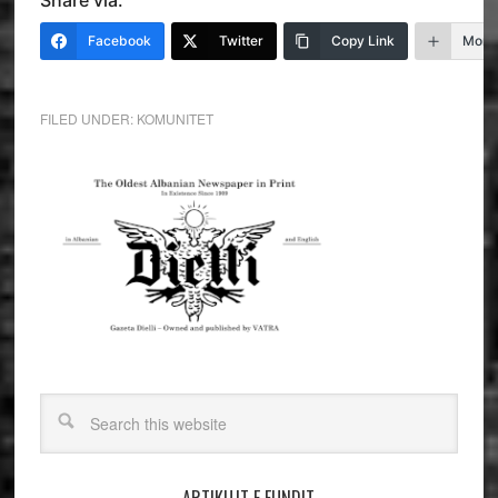
Facebook
Twitter
Copy Link
More
FILED UNDER:
KOMUNITET
ARTIKUJT E FUNDIT