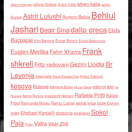
arben llalla
alfons Grishaj
Anton Cefa
asllan
albano kolonjari
Behlul
Astrit Lulushi
Aurenc Bebja
Bushati
Jashari
dalip greca
Beqir Sina
Elida
Buçpapaj
Enver Bytyci
Elmi Berisha
Ermira Babamusta
Frank
Eugjen Merlika
Fahri Xharra
shkreli
Ilir
Gezim Llojdia
Fritz radovani
Levonja
Interviste
Kolec Traboini
Keze Kozeta Zylo
kosova
Kosove
nderroi jete
Marjana Bulku
ne
Murat Gecaj
Rafaela Prifti
Rafael
Nene Tereza
Kosove
presidenti Nishani
Floqi
Raimonda Moisiu
Ramiz Lushaj
reshat kripa
Sadik Elshani
Sokol
Shefqet Kercelli
shqiperia
shqiptaret
SHBA
Paja
Vatra
Visar Zhiti
Thaci