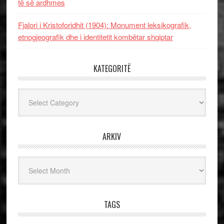
të së ardhmes
Fjalori i Kristoforidhit (1904): Monument leksikografik,
etnogjeografik dhe i identitetit kombëtar shqiptar
KATEGORITË
Kategoritë
ARKIV
Arkiv
TAGS