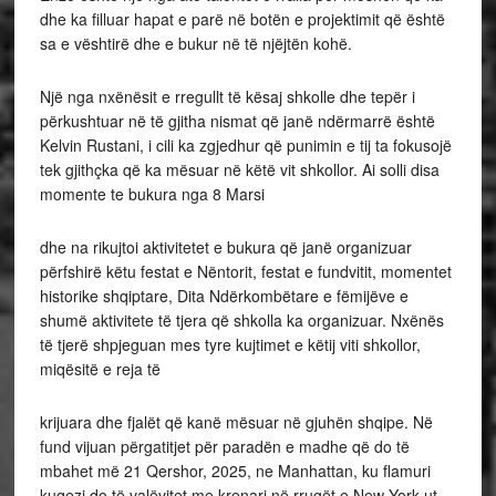
dhe ka filluar hapat e parë në botën e projektimit që është
sa e vështirë dhe e bukur në të njëjtën kohë.
Një nga nxënësit e rregullt të kësaj shkolle dhe tepër i
përkushtuar në të gjitha nismat që janë ndërmarrë është
Kelvin Rustani, i cili ka zgjedhur që punimin e tij ta fokusojë
tek gjithçka që ka mësuar në këtë vit shkollor. Ai solli disa
momente te bukura nga 8 Marsi
dhe na rikujtoi aktivitetet e bukura që janë organizuar
përfshirë këtu festat e Nëntorit, festat e fundvitit, momentet
historike shqiptare, Dita Ndërkombëtare e fëmijëve e
shumë aktivitete të tjera që shkolla ka organizuar. Nxënës
të tjerë shpjeguan mes tyre kujtimet e këtij viti shkollor,
miqësitë e reja të
krijuara dhe fjalët që kanë mësuar në gjuhën shqipe. Në
fund vijuan përgatitjet për paradën e madhe që do të
mbahet më 21 Qershor, 2025, ne Manhattan, ku flamuri
kuqezi do të valëvitet me krenari në rrugët e New York-ut.