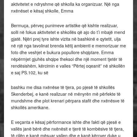
aktivitetet e ndryshme që shkolla ka organizuar. Një nga
nxënëset e kësaj shkolle, Emma
Bermuça, përveç punimeve artistike që kishte realizuar,
solli në fokus aktivitetet e shkollës që ajo do t’i mbajë mend
gjatë. Njëri prej tyre ishte vizita në bashkinë e qytetit, ulja
në një nga tavolinat brenda këtij ambienti e memorizuar me
foto dhe veshjet e bukura popullore shqiptare. Emma
nëpërmjet gjuhës shqipe theksoi dhe një moment tjetër të
rendësishëm, kërcimin e valles “Përtej oqeanit” në shkollën
e saj PS.102, ku së
bashku me disa nxënëse të tjera, po pjesë të shkollës
Skenderbej, e kanë realizuar në mënyrën më përfekte të
mundshme dhe plot krenari përpara stafit dhe nxënësve të
shkollës amerikane.
E veçanta e kësaj përformance ishte dhe fakti që pjesë e
vallës janë bërë dhe nxënësit e tjerë të kombësive të tjera,
të cilën e kanë mësuar vallen dhe e kanë kërcyer duke u