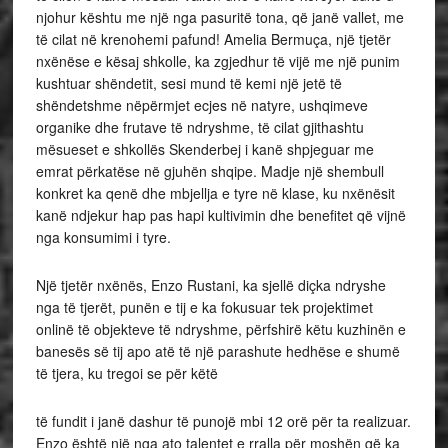
njohur kështu me një nga pasuritë tona, që janë vallet, me
të cilat në krenohemi pafund! Amelia Bermuça, një tjetër
nxënëse e kësaj shkolle, ka zgjedhur të vijë me një punim
kushtuar shëndetit, sesi mund të kemi një jetë të
shëndetshme nëpërmjet ecjes në natyre, ushqimeve
organike dhe frutave të ndryshme, të cilat gjithashtu
mësueset e shkollës Skenderbej i kanë shpjeguar me
emrat përkatëse në gjuhën shqipe. Madje një shembull
konkret ka qenë dhe mbjellja e tyre në klase, ku nxënësit
kanë ndjekur hap pas hapi kultivimin dhe benefitet që vijnë
nga konsumimi i tyre.
Një tjetër nxënës, Enzo Rustani, ka sjellë diçka ndryshe
nga të tjerët, punën e tij e ka fokusuar tek projektimet
onlinë të objekteve të ndryshme, përfshirë këtu kuzhinën e
banesës së tij apo atë të një parashute hedhëse e shumë
të tjera, ku tregoi se për këtë
të fundit i janë dashur të punojë mbi 12 orë për ta realizuar.
Enzo është një nga ato talentet e rralla për moshën që ka