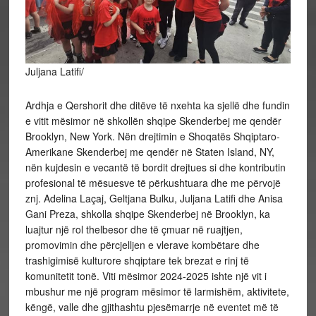
Juljana Latifi/
Ardhja e Qershorit dhe ditëve të nxehta ka sjellë dhe fundin
e vitit mësimor në shkollën shqipe Skenderbej me qendër
Brooklyn, New York. Nën drejtimin e Shoqatës Shqiptaro-
Amerikane Skenderbej me qendër në Staten Island, NY,
nën kujdesin e vecantë të bordit drejtues si dhe kontributin
profesional të mësuesve të përkushtuara dhe me përvojë
znj. Adelina Laçaj, Geltjana Bulku, Juljana Latifi
dhe Anisa
Gani Preza, shkolla shqipe Skenderbej në Brooklyn, ka
luajtur një rol thelbesor dhe të çmuar në ruajtjen,
promovimin dhe përcjelljen e vlerave kombëtare dhe
trashigimisë kulturore shqiptare tek brezat e rinj të
komunitetit tonë. Viti mësimor 2024-2025 ishte një vit i
mbushur me një program mësimor të larmishëm, aktivitete,
këngë, valle dhe gjithashtu pjesëmarrje në eventet më të