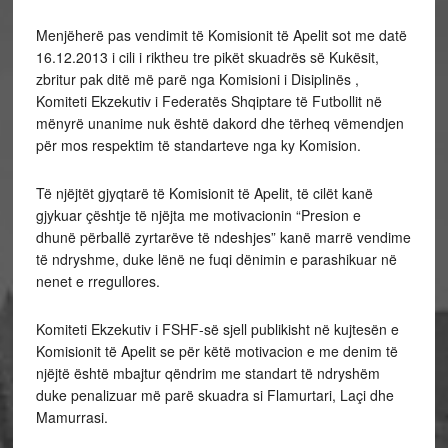
Menjëherë pas vendimit të Komisionit të Apelit sot me datë
16.12.2013 i cili i riktheu tre pikët skuadrës së Kukësit,
zbritur pak ditë më parë nga Komisioni i Disiplinës ,
Komiteti Ekzekutiv i Federatës Shqiptare të Futbollit në
mënyrë unanime nuk është dakord dhe tërheq vëmendjen
për mos respektim të standarteve nga ky Komision.
Të njëjtët gjyqtarë të Komisionit të Apelit, të cilët kanë
gjykuar çështje të njëjta me motivacionin “Presion e
dhunë përballë zyrtarëve të ndeshjes” kanë marrë vendime
të ndryshme, duke lënë ne fuqi dënimin e parashikuar në
nenet e rregullores.
Komiteti Ekzekutiv i FSHF-së sjell publikisht në kujtesën e
Komisionit të Apelit se për këtë motivacion e me denim të
njëjtë është mbajtur qëndrim me standart të ndryshëm
duke penalizuar më parë skuadra si Flamurtari, Laçi dhe
Mamurrasi.