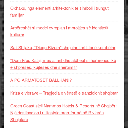
Oxhaku, nga elementi arkitektonik te simboli i trungut
familjar
Arbëreshët si model evropian i mbrojtjes së identitetit
kulturor
Sali Shijaku, “Diego Rivera” shqiptar i artit tonë kombëtar
“Dom Fred Kalaj, mes altarit dhe atdheut si hermeneutikë
e shpresës, kujtesës dhe shërbimit”
A PO ARMATOSET BALLKANI?
Kriza e vlerave – Tragjedia e vërtetë e tranzicionit shqiptar
Green Coast sjell Nammos Hotels & Resorts në Shqipëri:
Një destinacion i ri lifestyle merr formë në Rivierën
Shqiptare