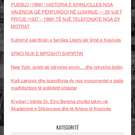
PUEBLO (1966) / HISTORIA E SPANJOLLES NGA
VALENCIA QË PËRFUNDOI NË LUSHNJE — 29 VJET
PRITJE (1937 – 1966) TË NJË TELEFONATE NGA DY
MOTRAT
Kujtojmë sakrificën e familjes Lleshi për lirinë e Kosovës
SPAÇI NUK E MPOSHTI SHPIRTIN
New York, qyteti që ndryshoi emrin… dhe ndryshoi botën
Kodi zakonor dhe isopolifonia dy nga monumentet e gjalla
madhështore të antikitetit shqiptar
Kryetari i Vatrës Dr. Elmi Berisha zhvilloi takim në
Akademinë e Shkencave dhe të Arteve të Kosovës
KATEGORITË