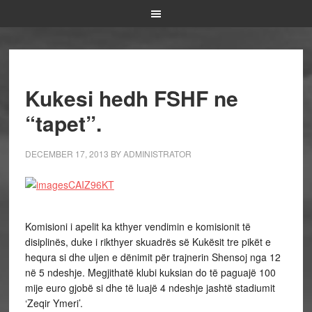
Kukesi hedh FSHF ne
“tapet”.
DECEMBER 17, 2013
BY
ADMINISTRATOR
Komisioni i apelit ka kthyer vendimin e komisionit të
disiplinës, duke i rikthyer skuadrës së Kukësit tre pikët e
hequra si dhe uljen e dënimit për trajnerin Shensoj nga 12
në 5 ndeshje. Megjithatë klubi kuksian do të paguajë 100
mije euro gjobë si dhe të luajë 4 ndeshje jashtë stadiumit
‘Zeqir Ymeri’.