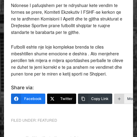
Ndonese I pafuqishem per te ndryshuar kete vendim te
formes se prere, Komiteti Ekzekutiv I FSHF-se kerkon qe
ne te ardhmen Komisioni I Apetit dhe te gjitha strukturat e
Drejtesise Sportive prane futbollit shqiptar te ruajne
standarte te barabarta per te gjithe.
Futbolli eshte nje loje komplekse brenda te ciles
mbeshtillen shume emocione e deshira . Ato menjehere
percillen tek mijera e mijera sportdashes perballe te cileve
ne duhet te jemi korrekt e te pa anshem ne vendimet dhe
punen tone per te miren e ketij sporti ne Shqiperi.
Share via:
Facebook
Twitter
Copy Link
More
FILED UNDER:
FEATURED