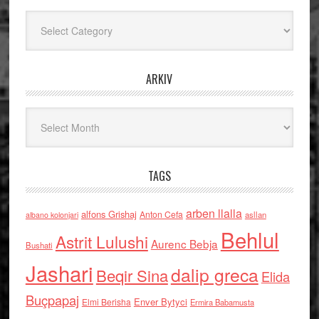
Kategoritë
ARKIV
Arkiv
TAGS
arben llalla
alfons Grishaj
Anton Cefa
asllan
albano kolonjari
Behlul
Astrit Lulushi
Aurenc Bebja
Bushati
Jashari
dalip greca
Beqir Sina
Elida
Buçpapaj
Enver Bytyci
Elmi Berisha
Ermira Babamusta