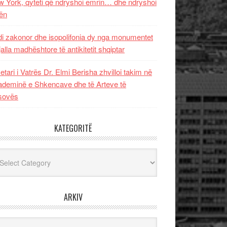
 York, qyteti që ndryshoi emrin… dhe ndryshoi
ën
i zakonor dhe isopolifonia dy nga monumentet
jalla madhështore të antikitetit shqiptar
etari i Vatrës Dr. Elmi Berisha zhvilloi takim në
deminë e Shkencave dhe të Arteve të
sovës
KATEGORITË
egoritë
ARKIV
iv