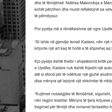
dhe të fëmijërisë. Ndërsa Makondoja e Márque
kohët përzihen dhe muret reflektojnë sa vet
të përmbysur.
Por pyetja më e rëndësishme që ngre Updik
“Si ishte në gjendje Ismail Kadare, nën një 
krijonte një art kaq të hollë e të shprehej aq
Kjo pyetje është thelbi i shqetësimit kritik 
e Updike, Kadare nuk është thjesht një autor
atë si sfond për të ndërtuar një gjuhë aludime
disa mënyra që lejojnë një shkrimtar të mbij
“Kujtimet nostalgjike të fëmijërisë, sigurisht,
nën regjim totalitar. Mënyra të tjera krijuese
tregimet për fëmijë dhe romanet fantastiko-hi