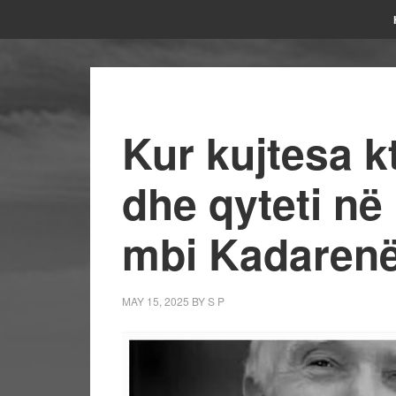
Kur kujtesa k
dhe qyteti në
mbi Kadarenë
MAY 15, 2025
BY
S P