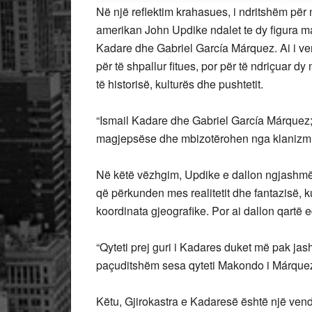
Në një reflektim krahasues, i ndritshëm për n
amerikan John Updike ndalet te dy figura mad
Kadare dhe Gabriel García Márquez. Ai i vendo
për të shpallur fitues, por për të ndriçuar 
të
historisë, kulturës dhe pushtetit.
“Ismail Kadare dhe Gabriel García Márquez; 
magjepsëse dhe mbizotërohen nga klanizmi
Në këtë vëzhgim, Updike e dallon ngjashmër
që përkunden mes realitetit dhe fantazisë, 
koordinata gjeografike. Por ai dallon qartë 
“Qyteti prej guri i Kadares duket më pak jas
paçuditshëm sesa qyteti Makondo i Márquezi
Këtu, Gjirokastra e Kadaresë është një vend i