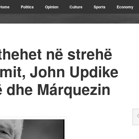
Home
Politics
Opinion
Culture
Sports
Economy
thehet në strehë
 mit, John Updike
 dhe Márquezin