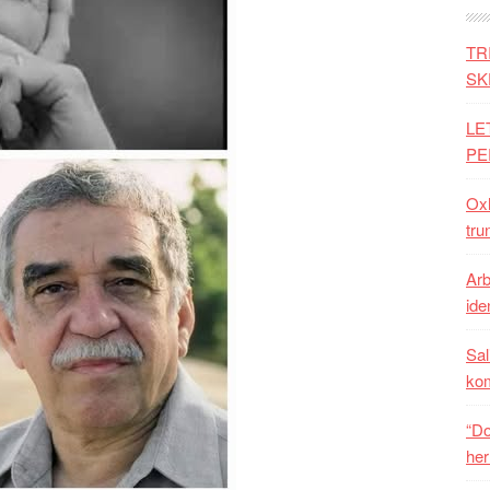
TR
SK
LE
PE
Oxh
tru
Arb
iden
Sal
ko
“Do
her