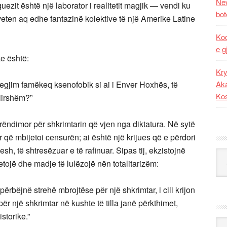
New
zit është një laborator i realitetit magjik — vendi ku
bot
veten aq edhe fantazinë kolektive të një Amerike Latine
Kod
e g
e është:
Kry
regjim famëkeq ksenofobik si ai i Enver Hoxhës, të
Aka
Ko
 lirshëm?”
perëndimor për shkrimtarin që vjen nga diktatura. Në sytë
 që mbijetoi censurën; ai është një krijues që e përdori
sh, të shtresëzuar e të rafinuar. Sipas tij, ekzistojnë
Kat
etojë dhe madje të lulëzojë nën totalitarizëm:
 përbëjnë strehë mbrojtëse për një shkrimtar, i cili krijon
 për një shkrimtar në kushte të tilla janë përkthimet,
storike.”
Ark