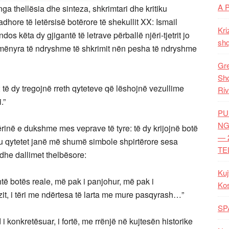
A 
ga thellësia dhe sinteza, shkrimtari dhe kritiku
hore të letërsisë botërore të shekullit XX: Ismail
Kri
s këta dy gjigantë të letrave përballë njëri-tjetrit jo
shq
dy mënyra të ndryshme të shkrimit nën pesha të ndryshme
Gre
Shq
të dy tregojnë rreth qyteteve që lëshojnë vezullime
Riv
.”
PU
NG
inë e dukshme mes veprave të tyre: të dy krijojnë botë
— 
ku qytetet janë më shumë simbole shpirtërore sesa
TE
edhe dallimet thelbësore:
Kuj
htë botës reale, më pak i panjohur, më pak i
Ko
t, i tëri me ndërtesa të larta me mure pasqyrash…”
SP
 konkretësuar, i fortë, me rrënjë në kujtesën historike