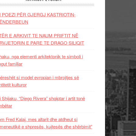
I POEZI PËR GJERGJ KASTRIOTIN-
ËNDERBEUN
TËR E ARKIVIT TE NAUM PRIFTIT NË
RVJETORIN E PARE TE DRAGO SILIQIT
aku, nga elementi arkitektonik te simboli i
ngut familjar
ëreshët si model evropian i mbrojtjes së
titetit kulturor
i Shijaku, “Diego Rivera” shqiptar i artit tonë
mbëtar
m Fred Kalaj, mes altarit dhe atdheut si
meneutikë e shpresës, kujtesës dhe shërbimit”