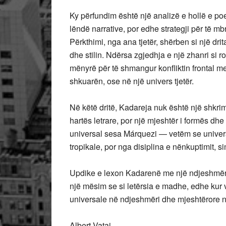
Ky përfundim është një analizë e hollë e po
lëndë narrative, por edhe strategji për të mb
Përkthimi, nga ana tjetër, shërben si një dri
dhe stilin. Ndërsa zgjedhja e një zhanri si ro
mënyrë për të shmangur konfliktin frontal me
shkuarën, ose në një univers tjetër.
Në këtë dritë, Kadareja nuk është një shkrimta
hartës letrare, por një mjeshtër i formës d
universal sesa Márquezi — vetëm se universali
tropikale, por nga disiplina e nënkuptimit, s
Updike e lexon Kadarenë me një ndjeshmëri 
një mësim se si letërsia e madhe, edhe kur v
universale në ndjeshmëri dhe mjeshtërore n
Albert Vataj