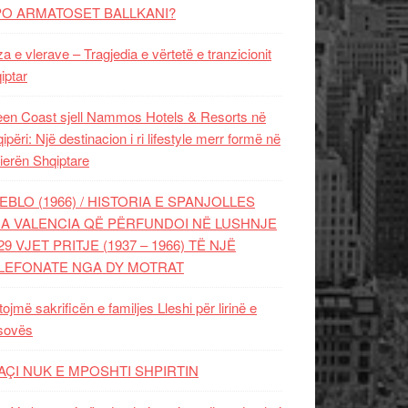
PO ARMATOSET BALLKANI?
za e vlerave – Tragjedia e vërtetë e tranzicionit
iptar
en Coast sjell Nammos Hotels & Resorts në
ipëri: Një destinacion i ri lifestyle merr formë në
ierën Shqiptare
EBLO (1966) / HISTORIA E SPANJOLLES
A VALENCIA QË PËRFUNDOI NË LUSHNJE
29 VJET PRITJE (1937 – 1966) TË NJË
LEFONATE NGA DY MOTRAT
tojmë sakrificën e familjes Lleshi për lirinë e
sovës
AÇI NUK E MPOSHTI SHPIRTIN