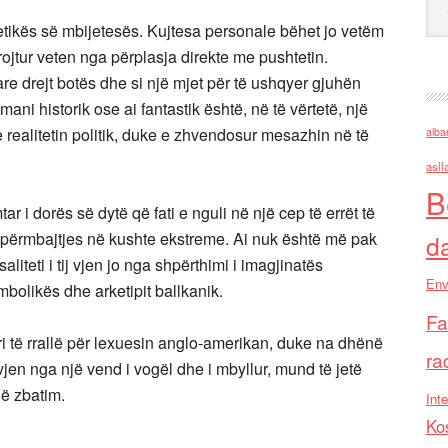
etikës së mbijetesës. Kujtesa personale bëhet jo vetëm
rojtur veten nga përplasja direkte me pushtetin.
tare drejt botës dhe si një mjet për të ushqyer gjuhën
mani historik ose ai fantastik është, në të vërtetë, një
 realitetin politik, duke e zhvendosur mesazhin në të
alba
asll
B
r i dorës së dytë që fati e nguli në një cep të errët të
he përmbajtjes në kushte ekstreme. Ai nuk është më pak
d
teti i tij vjen jo nga shpërthimi i imagjinatës
Env
imbolikës dhe arketipit ballkanik.
Fa
të rrallë për lexuesin anglo-amerikan, duke na dhënë
ra
jen nga një vend i vogël dhe i mbyllur, mund të jetë
ë zbatim.
Inte
Ko