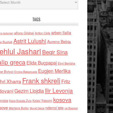
TAGS
arben llalla
alfons Grishaj
Anton Cefa
no kolonjari
Astrit Lulushi
Aurenc Bebja
an Bushati
ehlul Jashari
Beqir Sina
alip greca
Elida Buçpapaj
Elmi Berisha
Eugjen Merlika
er Bytyci
Ermira Babamusta
Frank shkreli
hri Xharra
Fritz
Ilir Levonja
Gezim Llojdia
dovani
kosova
rviste
Kolec Traboini
Keze Kozeta Zylo
sove
nderroi jete
Marjana Bulku
ne Kosove
Murat Gecaj