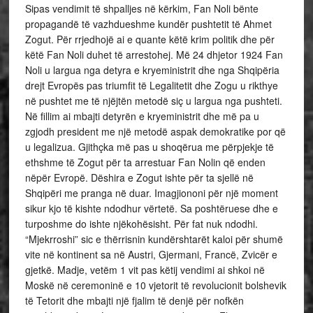
Sipas vendimit të shpalljes në kërkim, Fan Noli bënte
propagandë të vazhdueshme kundër pushtetit të Ahmet
Zogut. Për rrjedhojë ai e quante këtë krim politik dhe për
këtë Fan Noli duhet të arrestohej. Më 24 dhjetor 1924 Fan
Noli u largua nga detyra e kryeministrit dhe nga Shqipëria
drejt Evropës pas triumfit të Legalitetit dhe Zogu u rikthye
në pushtet me të njëjtën metodë siç u largua nga pushteti.
Në fillim ai mbajti detyrën e kryeministrit dhe më pa u
zgjodh president me një metodë aspak demokratike por që
u legalizua. Gjithçka më pas u shoqërua me përpjekje të
ethshme të Zogut për ta arrestuar Fan Nolin që enden
nëpër Evropë. Dëshira e Zogut ishte për ta sjellë në
Shqipëri me pranga në duar. Imagjiononi për një moment
sikur kjo të kishte ndodhur vërtetë. Sa poshtëruese dhe e
turposhme do ishte njëkohësisht. Për fat nuk ndodhi.
“Mjekrroshi” sic e thërrisnin kundërshtarët kaloi për shumë
vite në kontinent sa në Austri, Gjermani, Francë, Zvicër e
gjetkë. Madje, vetëm 1 vit pas këtij vendimi ai shkoi në
Moskë në ceremoninë e 10 vjetorit të revolucionit bolshevik
të Tetorit dhe mbajti një fjalim të denjë për nofkën