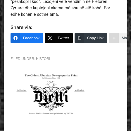
“peshkopi i kuq”. Lexojeni vetë vendimin në Fletoren
Zyrtare dhe kuptojeni akoma më shumë atë kohë. Por
edhe kohën e sotme ama.
Share via:
Facebook
Twitter
Copy Link
More
FILED UNDER:
HISTORI