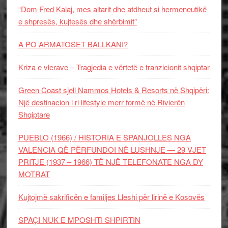
“Dom Fred Kalaj, mes altarit dhe atdheut si hermeneutikë
e shpresës, kujtesës dhe shërbimit”
A PO ARMATOSET BALLKANI?
Kriza e vlerave – Tragjedia e vërtetë e tranzicionit shqiptar
Green Coast sjell Nammos Hotels & Resorts në Shqipëri:
Një destinacion i ri lifestyle merr formë në Rivierën
Shqiptare
PUEBLO (1966) / HISTORIA E SPANJOLLES NGA
VALENCIA QË PËRFUNDOI NË LUSHNJE — 29 VJET
PRITJE (1937 – 1966) TË NJË TELEFONATE NGA DY
MOTRAT
Kujtojmë sakrificën e familjes Lleshi për lirinë e Kosovës
SPAÇI NUK E MPOSHTI SHPIRTIN