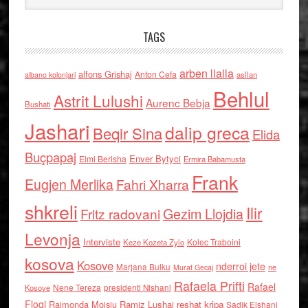
TAGS
arben llalla
alfons Grishaj
Anton Cefa
asllan
albano kolonjari
Behlul
Astrit Lulushi
Aurenc Bebja
Bushati
Jashari
dalip greca
Beqir Sina
Elida
Buçpapaj
Enver Bytyci
Elmi Berisha
Ermira Babamusta
Frank
Eugjen Merlika
Fahri Xharra
shkreli
Ilir
Gezim Llojdia
Fritz radovani
Levonja
Interviste
Kolec Traboini
Keze Kozeta Zylo
kosova
Kosove
nderroi jete
Marjana Bulku
ne
Murat Gecaj
Rafaela Prifti
Rafael
Nene Tereza
Kosove
presidenti Nishani
Floqi
Raimonda Moisiu
Ramiz Lushaj
reshat kripa
Sadik Elshani