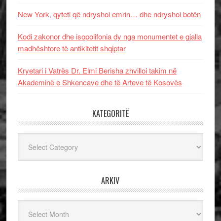
New York, qyteti që ndryshoi emrin… dhe ndryshoi botën
Kodi zakonor dhe isopolifonia dy nga monumentet e gjalla
madhështore të antikitetit shqiptar
Kryetari i Vatrës Dr. Elmi Berisha zhvilloi takim në
Akademinë e Shkencave dhe të Arteve të Kosovës
KATEGORITË
Kategoritë
ARKIV
Arkiv