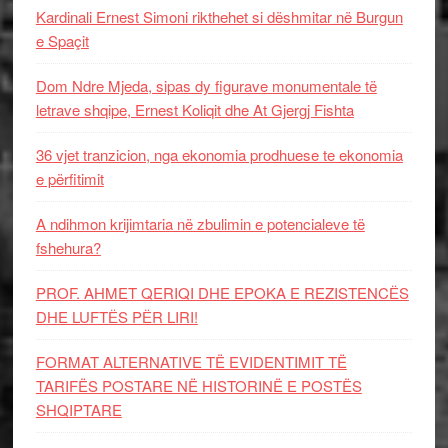
Kardinali Ernest Simoni rikthehet si dëshmitar në Burgun
e Spaçit
Dom Ndre Mjeda, sipas dy figurave monumentale të
letrave shqipe, Ernest Koliqit dhe At Gjergj Fishta
36 vjet tranzicion, nga ekonomia prodhuese te ekonomia
e përfitimit
A ndihmon krijimtaria në zbulimin e potencialeve të
fshehura?
PROF. AHMET QERIQI DHE EPOKA E REZISTENCЁS
DHE LUFTЁS PЁR LIRI!
FORMAT ALTERNATIVE TË EVIDENTIMIT TË
TARIFËS POSTARE NË HISTORINË E POSTËS
SHQIPTARE