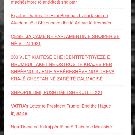
madhështore të antikitetit shqiptar
Kryetari i Vatrës Dr. Elmi Berisha zhvilloi takim në
Akademinë e Shkencave dhe të Arteve të Kosovës
ÇËSHTJA ÇAME NË PARLAMENTIN E SHQIPËRISË
NË VITIN 1921
300 VJET KUJTESË DHE IDENTITET-TRYEZË E
RRUMBULLAKËT NË OSTROS TË KRAJËS PËR
SHPËRNGULJEN E ARBËRESHËVE NGA TREVA
KRAJË-SHESTAN NË ZARË TË DALMACISË
SHPOPULLIMI, PUSHTIMI I SHEKULLIT XXI
VATRA’s Letter to President Trump: End the Hague
Injustice
Nga Tirana në Kukaj për të parë “Lahuta e Malësisë”