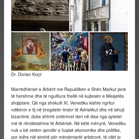
Dr. Dorian Koçi/
Marrëdhëniet e Arbërit me Republikën e Shën Markut janë
të hershme dhe të ngulitura thellë në kujtesën e Mesjetës
shqiptare. Që nga shekulli XI, Venediku kishte ngritur
ndikimin e tij në bregdetin lindor të Adriatikut dhe në ishujt
bizantinë, duke shtrirë zotërimet deri në disa nga qytetet
më të rëndësishme të Arbërisë. Në këtë mënyrë, Venediku
nuk u bë vetëm
qendër e fuqisë ekonomike dhe politike,
por edhe një strehë për mërgimtarët arbërorë, të cilët jo