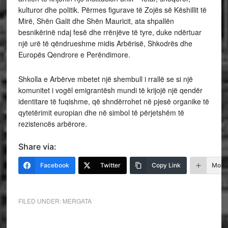
kulturor dhe politik. Përmes figurave të Zojës së Këshillit të
Mirë, Shën Galit dhe Shën Mauricit, ata shpallën
besnikërinë ndaj fesë dhe rrënjëve të tyre, duke ndërtuar
një urë të qëndrueshme midis Arbërisë, Shkodrës dhe
Europës Qendrore e Perëndimore.
Shkolla e Arbërve mbetet një shembull i rrallë se si një
komunitet i vogël emigrantësh mundi të krijojë një qendër
identitare të fuqishme, që shndërrohet në pjesë organike të
qytetërimit europian dhe në simbol të përjetshëm të
rezistencës arbërore.
Share via:
Facebook
Twitter
Copy Link
More
FILED UNDER:
MERGATA