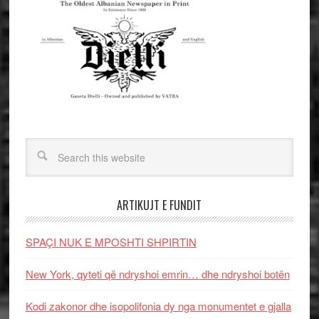
ARTIKUJT E FUNDIT
SPAÇI NUK E MPOSHTI SHPIRTIN
New York, qyteti që ndryshoi emrin… dhe ndryshoi botën
Kodi zakonor dhe isopolifonia dy nga monumentet e gjalla