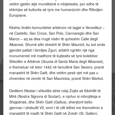
vetëm gjetën atje mundësinë e mbijetesës, por edhe të
shkrirjes së kulturës së tyre me humanizmin dhe Rilindjen
Europiane.
Kështu lindën komunitetet arbërore në lagjet e Venedikut –
në Castello, San Croce, San Polo, Cannaregio dhe San
Marco – aq sa disa rrugë nisën të quheshin Calle degli
Albanesi. Shumë afër sheshit të Shën Mauricit, ku sot ende
gjendet pallati i familjes Zguri, arbërit ngritën një nga
monumentet më madhore të kujtesës së tyre kolektive:
Shkollën e Arbërve (Scuola di Santa Maria degli Albanesi),
e themeluar në tetor 1442 në famullinë San Severo, pranë
manastirit të Shën Galit, dhe vetëm pesë vjet më pas u
zhvendos në zemër të San Mauricios, pranë Shën Markut.
Dedikimi fillestar i shkollës ishte ndaj Zojës së Këshillit të
Mirë (Nostra Signora di Scutari), e njohur si mbrojtësja e
Shqipërisë, dhe Shën Galit (Gallus), shenjtorit kelto-
gjerman i shekullit VII, emri i të cilit lidhet me themelimin e
manastirit të madh të Shën Galit në Zvicër (St. Gallen).