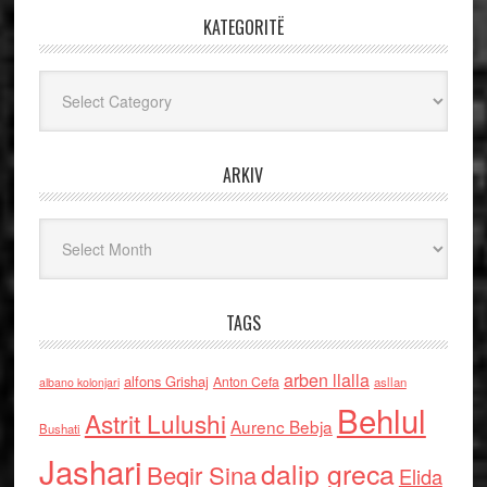
KATEGORITË
Kategoritë
ARKIV
Arkiv
TAGS
arben llalla
alfons Grishaj
Anton Cefa
asllan
albano kolonjari
Behlul
Astrit Lulushi
Aurenc Bebja
Bushati
Jashari
dalip greca
Beqir Sina
Elida