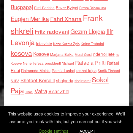
Buçpapaj
Enver Bytyci
Elmi Berisha
Ermira Babamusta
Frank
Eugjen Merlika
Fahri Xharra
shkreli
Ilir
Gezim Llojdia
Fritz radovani
Levonja
Interviste
Kolec Traboini
Keze Kozeta Zylo
kosova
Kosove
nderroi jete
Marjana Bulku
ne
Murat Gecaj
Rafaela Prifti
Rafael
Nene Tereza
Kosove
presidenti Nishani
Floqi
Raimonda Moisiu
Ramiz Lushaj
reshat kripa
Sadik Elshani
Sokol
Shefqet Kercelli
shqiperia
shqiptaret
SHBA
Paja
Vatra
Visar Zhiti
Thaci
This website uses cookies to improve your experience. We'll
assume you're ok with this, but you can opt-out if you wish.
Cookie settings
Log in
ACCEPT