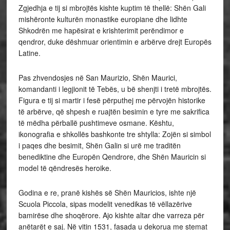
Zgjedhja e tij si mbrojtës kishte kuptim të thellë: Shën Gali
mishëronte kulturën monastike europiane dhe lidhte
Shkodrën me hapësirat e krishterimit perëndimor e
qendror, duke dëshmuar orientimin e arbërve drejt Europës
Latine.
Pas zhvendosjes në San Maurizio, Shën Maurici,
komandanti i legjionit të Tebës, u bë shenjti i tretë mbrojtës.
Figura e tij si martir i fesë përputhej me përvojën historike
të arbërve, që shpesh e ruajtën besimin e tyre me sakrifica
të mëdha përballë pushtimeve osmane. Kështu,
ikonografia e shkollës bashkonte tre shtylla: Zojën si simbol
i paqes dhe besimit, Shën Galin si urë me traditën
benediktine dhe Europën Qendrore, dhe Shën Mauricin si
model të qëndresës heroike.
Godina e re, pranë kishës së Shën Mauricios, ishte një
Scuola Piccola, sipas modelit venedikas të vëllazërive
bamirëse dhe shoqërore. Ajo kishte altar dhe varreza për
anëtarët e saj. Në vitin 1531, fasada u dekorua me stemat