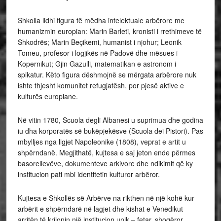
Shkolla lidhi figura të mëdha intelektuale arbërore me
humanizmin europian: Marin Barleti, kronisti i rrethimeve të
Shkodrës; Marin Beçikemi, humanist i njohur; Leonik
Tomeu, profesor i logjikës në Padovë dhe mësues i
Kopernikut; Gjin Gazulli, matematikan e astronom i
spikatur. Këto figura dëshmojnë se mërgata arbërore nuk
ishte thjesht komunitet refugjatësh, por pjesë aktive e
kulturës europiane.
Në vitin 1780, Scuola degli Albanesi u suprimua dhe godina
iu dha korporatës së bukëpjekësve (Scuola dei Pistori). Pas
mbylljes nga ligjet Napoleonike (1808), veprat e artit u
shpërndanë. Megjithatë, kujtesa e saj jeton ende përmes
basorelievëve, dokumenteve arkivore dhe ndikimit që ky
institucion pati mbi identitetin kulturor arbëror.
Kujtesa e Shkollës së Arbërve na rikthen në një kohë kur
arbërit e shpërndarë në lagjet dhe kishat e Venedikut
arritën të krijonin një institucion unik – fetar, shoqëror,