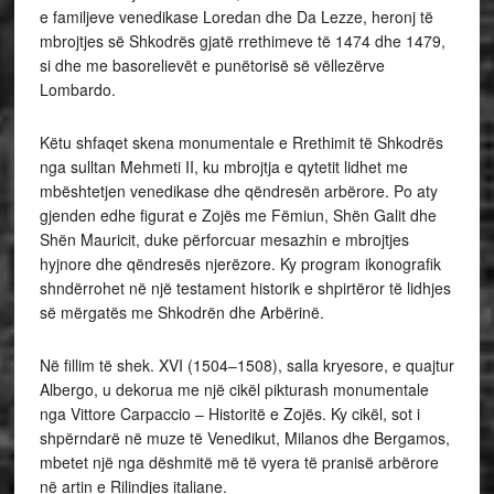
e familjeve venedikase Loredan dhe Da Lezze, heronj të
mbrojtjes së Shkodrës gjatë rrethimeve të 1474 dhe 1479,
si dhe me basorelievët e punëtorisë së vëllezërve
Lombardo.
Këtu shfaqet skena monumentale e Rrethimit të Shkodrës
nga sulltan Mehmeti II, ku mbrojtja e qytetit lidhet me
mbështetjen venedikase dhe qëndresën arbërore. Po aty
gjenden edhe figurat e Zojës me Fëmiun, Shën Galit dhe
Shën Mauricit, duke përforcuar mesazhin e mbrojtjes
hyjnore dhe qëndresës njerëzore. Ky program ikonografik
shndërrohet në një testament historik e shpirtëror të lidhjes
së mërgatës me Shkodrën dhe Arbërinë.
Në fillim të shek. XVI (1504–1508), salla kryesore, e quajtur
Albergo, u dekorua me një cikël pikturash monumentale
nga Vittore Carpaccio – Historitë e Zojës. Ky cikël, sot i
shpërndarë në muze të Venedikut, Milanos dhe Bergamos,
mbetet një nga dëshmitë më të vyera të pranisë arbërore
në artin e Rilindjes italiane.