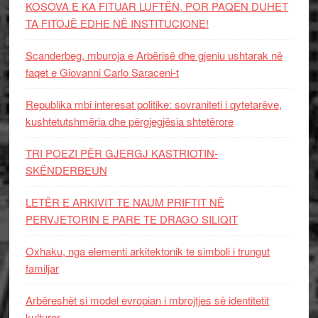
KOSOVA E KA FITUAR LUFTËN, POR PAQEN DUHET
TA FITOJË EDHE NË INSTITUCIONE!
Scanderbeg, mburoja e Arbërisë dhe gjeniu ushtarak në
faqet e Giovanni Carlo Saraceni-t
Republika mbi interesat politike: sovraniteti i qytetarëve,
kushtetutshmëria dhe përgjegjësia shtetërore
TRI POEZI PËR GJERGJ KASTRIOTIN-
SKËNDERBEUN
LETËR E ARKIVIT TE NAUM PRIFTIT NË
PERVJETORIN E PARE TE DRAGO SILIQIT
Oxhaku, nga elementi arkitektonik te simboli i trungut
familjar
Arbëreshët si model evropian i mbrojtjes së identitetit
kulturor