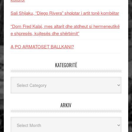
Sali Shijaku, “Diego Rivera” shqiptar i artit tonë kombëtar
“Dom Fred Kalaj, mes altarit dhe atdheut si hermeneutikë
e shpresës, kujtesës dhe shërbimit”
A PO ARMATOSET BALLKANI?
KATEGORITË
Kategoritë
ARKIV
Arkiv