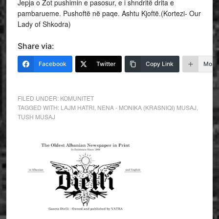
Jepja o Zot pushimin e pasosur, e i shndritë drita e
pambarueme. Pushoftë në paqe. Ashtu Kjoftë.(Kortezi- Our
Lady of Shkodra)
Share via:
Facebook
Twitter
Copy Link
More
FILED UNDER:
KOMUNITET
TAGGED WITH:
LAJM HATRI
,
NENA - MONIKA (KRASNIQI) MUSAJ
,
TUSH MUSAJ