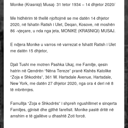
Monike (Krasniqi) Musaj- 31 tetor 1934 – 14 dhjetor 2020/
Me hidhërim të thellë njoftojmë se me datën 14 dhjetor
2020, në fshatin Ratish i Ulet, Deqan, Kosove, në moshën
86 -vjeçare, u nda nga jeta, MONIKE (KRASNIQI) MUSAJ.
E ndjera Monike u varros në varrezat e fshatit Ratish i Ulet
me datën 15 dhjetor,
Djali Tushi me motren Pashka Ukaj, me Familje, qesin
hatrin në Qendrën “Nëna Tereze” pranë Kishës Katolike
“Zoja e Shkodrës”, 361 W. Hartsdale Avenue, Hartsdale,
New York, me datën 27 dhjetor 2020, nga ora 4 deri në 8
të mbrëmjes.
Famullija “Zoja e Shkodrës” i shpreh ngushllimet e sinqerta
Familjes, gjinisë dhe gjithë farefisit. Monike pastë dritë në
amshim e të gjallëve u dhashtë Zoti forcë.