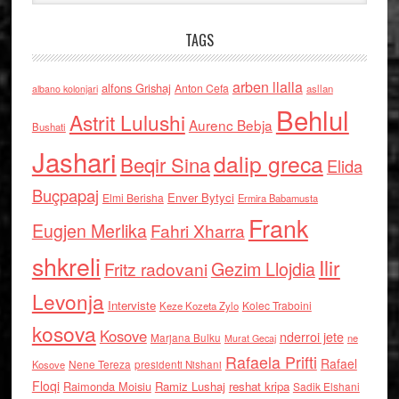
TAGS
arben llalla
alfons Grishaj
Anton Cefa
asllan
albano kolonjari
Behlul
Astrit Lulushi
Aurenc Bebja
Bushati
Jashari
dalip greca
Beqir Sina
Elida
Buçpapaj
Enver Bytyci
Elmi Berisha
Ermira Babamusta
Frank
Eugjen Merlika
Fahri Xharra
shkreli
Ilir
Gezim Llojdia
Fritz radovani
Levonja
Interviste
Kolec Traboini
Keze Kozeta Zylo
kosova
Kosove
nderroi jete
Marjana Bulku
ne
Murat Gecaj
Rafaela Prifti
Rafael
Nene Tereza
Kosove
presidenti Nishani
Floqi
Raimonda Moisiu
Ramiz Lushaj
reshat kripa
Sadik Elshani