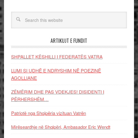
ARTIKUJT E FUNDIT
SHPALLET KËSHILLI I FEDERATËS VATRA
LUMI SI UDHË E NDRYSHIM NË POEZINË
AGOLLIANE
ZËMËRIM DHE PAS VDEKJES! DISIDENTI I
PËRHERSHËM…
Patriotë nga Shqipëria vizituan Vatrën
Mirëseardhje në Shqipëri, Ambasador Eric Wendt