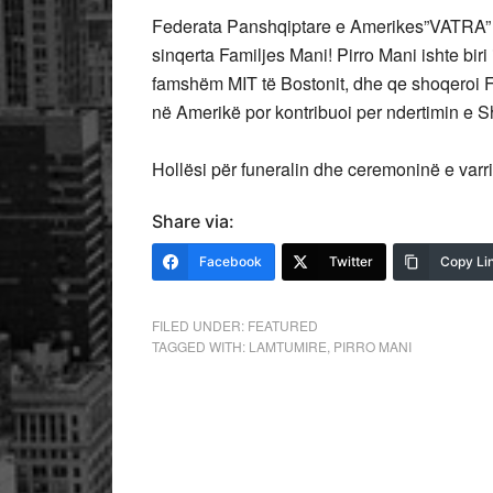
Federata Panshqiptare e Amerikes”VATRA” dh
sinqerta Familjes Mani! Pirro Mani ishte biri i
famshëm MIT të Bostonit, dhe qe shoqeroi Fa
në Amerikë por kontribuoi per ndertimin e S
Hollësi për funeralin dhe ceremoninë e varri
Share via:
Facebook
Twitter
Copy Li
FILED UNDER:
FEATURED
TAGGED WITH:
LAMTUMIRE
,
PIRRO MANI