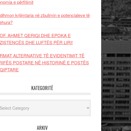
nomia e përfitimit
dihmon krijimtaria në zbulimin e potencialeve të
ehura?
OF. AHMET QERIQI DHE EPOKA E
ZISTENCЁS DHE LUFTЁS PЁR LIRI!
RMAT ALTERNATIVE TË EVIDENTIMIT TË
RIFËS POSTARE NË HISTORINË E POSTËS
QIPTARE
KATEGORITË
egoritë
ARKIV