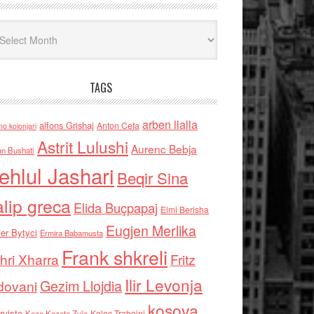
iv
TAGS
arben llalla
alfons Grishaj
Anton Cefa
no kolonjari
Astrit Lulushi
Aurenc Bebja
an Bushati
ehlul Jashari
Beqir Sina
alip greca
Elida Buçpapaj
Elmi Berisha
Eugjen Merlika
er Bytyci
Ermira Babamusta
Frank shkreli
hri Xharra
Fritz
Ilir Levonja
Gezim Llojdia
dovani
kosova
rviste
Kolec Traboini
Keze Kozeta Zylo