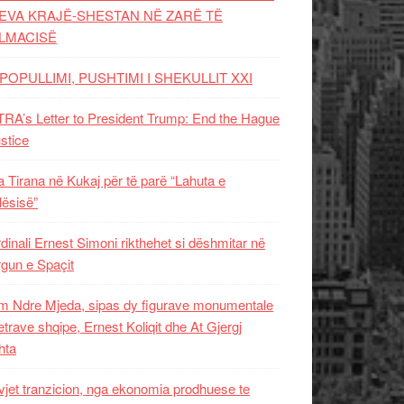
EVA KRAJË-SHESTAN NË ZARË TË
LMACISË
POPULLIMI, PUSHTIMI I SHEKULLIT XXI
RA’s Letter to President Trump: End the Hague
ustice
 Tirana në Kukaj për të parë “Lahuta e
ësisë”
dinali Ernest Simoni rikthehet si dëshmitar në
gun e Spaçit
 Ndre Mjeda, sipas dy figurave monumentale
letrave shqipe, Ernest Koliqit dhe At Gjergj
hta
vjet tranzicion, nga ekonomia prodhuese te