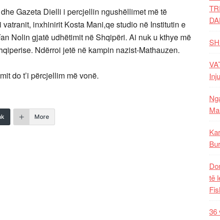
TR
e Gazeta Dielli i percjellin ngushëllimet më të
DA
 vatranit, inxhinirit Kosta Mani,qe studio në Institutin e
n Nolin gjatë udhëtimit në Shqipëri. Ai nuk u kthye më
SH
hqiperise. Ndërroi jetë në kampin nazist-Mathauzen.
VAT
mit do t’i përcjellim më vonë.
Inj
Nga
Mal
nk
More
Kar
Bur
Dom
të 
Fis
36 