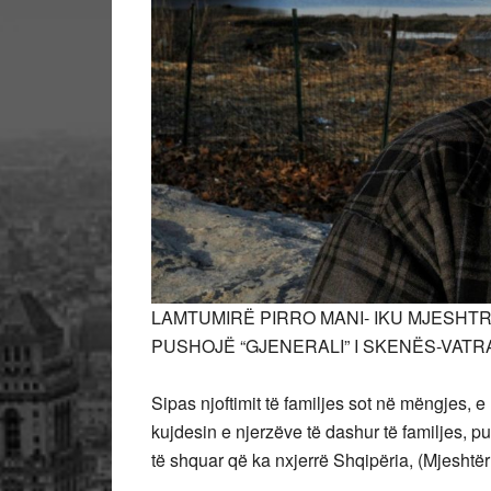
LAMTUMIRË PIRRO MANI- IKU MJESHTRI
PUSHOJË “GJENERALI” I SKENËS-VAT
Sipas njoftimit të familjes sot në mëngjes, e
kujdesin e njerzëve të dashur të familjes, pus
të shquar që ka nxjerrë Shqipëria, (Mjeshtë