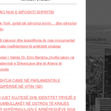
AÇI NUK E MPOSHTI SHPIRTIN
 York, qyteti që ndryshoi emrin… dhe ndryshoi
ën
i zakonor dhe isopolifonia dy nga monumentet
jalla madhështore të antikitetit shqiptar
etari i Vatrës Dr. Elmi Berisha zhvilloi takim në
deminë e Shkencave dhe të Arteve të
sovës
SHTJA ÇAME NË PARLAMENTIN E
QIPËRISË NË VITIN 1921
0 VJET KUJTESË DHE IDENTITET-TRYEZË E
UMBULLAKËT NË OSTROS TË KRAJËS
R SHPËRNGULJEN E ARBËRESHËVE NGA