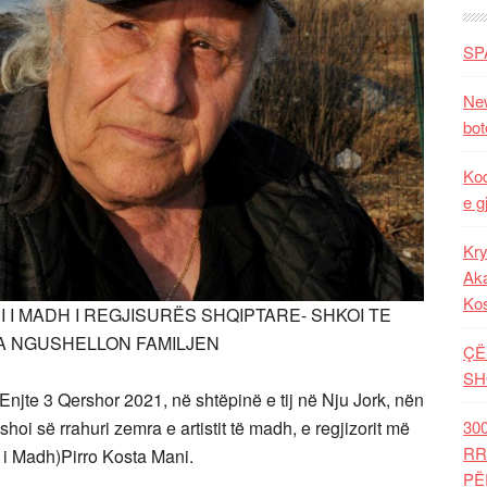
SP
New
bot
Kod
e g
Kry
Aka
Ko
 I MADH I REGJISURËS SHQIPTARE- SHKOI TE
RA NGUSHELLON FAMILJEN
ÇË
SH
 Enjte 3 Qershor 2021, në shtëpinë e tij në Nju Jork, nën
hoi së rrahuri zemra e artistit të madh, e regjizorit më
30
RR
r i Madh)Pirro Kosta Mani.
PË