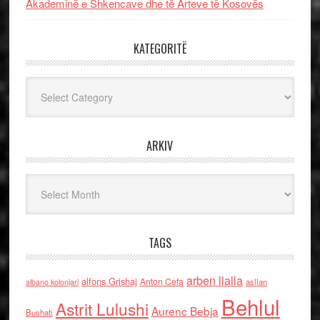
Akademinë e Shkencave dhe të Arteve të Kosovës
KATEGORITË
Kategoritë
ARKIV
Arkiv
TAGS
arben llalla
alfons Grishaj
Anton Cefa
asllan
albano kolonjari
Behlul
Astrit Lulushi
Aurenc Bebja
Bushati