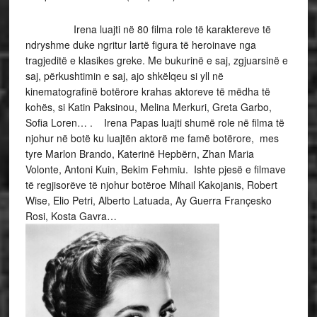
Irena luajti në 80 filma role të karaktereve të
ndryshme duke ngritur lartë figura të heroinave nga
tragjeditë e klasikes greke. Me bukurinë e saj, zgjuarsinë e
saj, përkushtimin e saj, ajo shkëlqeu si yll në
kinematografinë botërore krahas aktoreve të mëdha të
kohës, si Katin Paksinou, Melina Merkuri, Greta Garbo,
Sofia Loren… . Irena Papas luajti shumë role në filma të
njohur në botë ku luajtën aktorë me famë botërore, mes
tyre Marlon Brando, Katerinë Hepbërn, Zhan Maria
Volonte, Antoni Kuin, Bekim Fehmiu. Ishte pjesë e filmave
të regjisorëve të njohur botëroe Mihail Kakojanis, Robert
Wise, Elio Petri, Alberto Latuada, Ay Guerra Françesko
Rosi, Kosta Gavra…