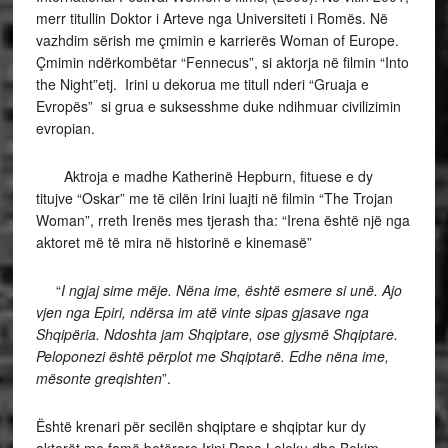
merr titullin Doktor i Arteve nga Universiteti i Romës. Në
vazhdim sërish me çmimin e karrierës Woman of Europe.
Çmimin ndërkombëtar “Fennecus”, si aktorja në filmin “Into
the Night”etj. Irini u dekorua me titull nderi “Gruaja e
Evropës” si grua e suksesshme duke ndihmuar civilizimin
evropian.
Aktroja e madhe Katherinë Hepburn, fituese e dy
titujve “Oskar” me të cilën Irini luajti në filmin “The Trojan
Woman”, rreth Irenës mes tjerash tha: “Irena është një nga
aktoret më të mira në historinë e kinemasë”
“
I ngjaj sime mëje. Nëna ime, është esmere si unë. Ajo
vjen nga Epiri, ndërsa im atë vinte sipas gjasave nga
Shqipëria. Ndoshta jam Shqiptare, ose gjysmë Shqiptare.
Peloponezi është përplot me Shqiptarë. Edhe nëna ime,
mësonte greqishten
”.
Është krenari për secilën shqiptare e shqiptar kur dy