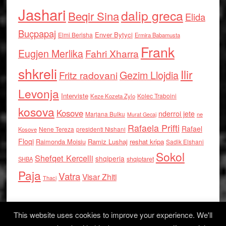
Jashari
dalip greca
Beqir Sina
Elida
Buçpapaj
Enver Bytyci
Elmi Berisha
Ermira Babamusta
Frank
Eugjen Merlika
Fahri Xharra
shkreli
Ilir
Gezim Llojdia
Fritz radovani
Levonja
Interviste
Kolec Traboini
Keze Kozeta Zylo
kosova
Kosove
nderroi jete
Marjana Bulku
ne
Murat Gecaj
Rafaela Prifti
Rafael
Nene Tereza
Kosove
presidenti Nishani
Floqi
Raimonda Moisiu
Ramiz Lushaj
reshat kripa
Sadik Elshani
Sokol
Shefqet Kercelli
shqiperia
shqiptaret
SHBA
Paja
Vatra
Visar Zhiti
Thaci
This website uses cookies to improve your experience. We'll