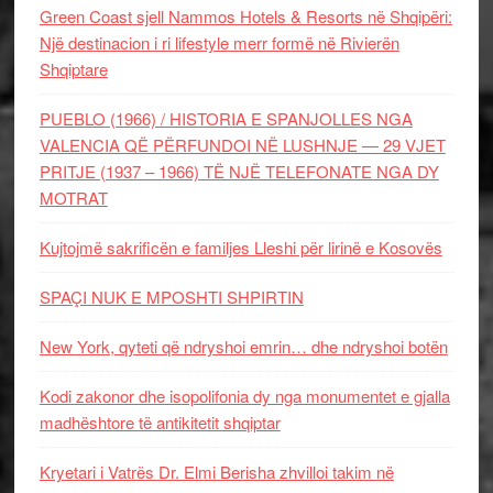
Green Coast sjell Nammos Hotels & Resorts në Shqipëri:
Një destinacion i ri lifestyle merr formë në Rivierën
Shqiptare
PUEBLO (1966) / HISTORIA E SPANJOLLES NGA
VALENCIA QË PËRFUNDOI NË LUSHNJE — 29 VJET
PRITJE (1937 – 1966) TË NJË TELEFONATE NGA DY
MOTRAT
Kujtojmë sakrificën e familjes Lleshi për lirinë e Kosovës
SPAÇI NUK E MPOSHTI SHPIRTIN
New York, qyteti që ndryshoi emrin… dhe ndryshoi botën
Kodi zakonor dhe isopolifonia dy nga monumentet e gjalla
madhështore të antikitetit shqiptar
Kryetari i Vatrës Dr. Elmi Berisha zhvilloi takim në