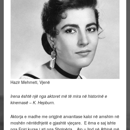
Hazir Mehmeti, Vjenë
Irena është një nga aktoret më të mira në historinë e
kinemasë
–
K. Hepburn.
Aktorja e madhe me origjinë arvanitase kaloi në amshim në
moshën nëntëdhjetë e gjashtë vjeçare. E ëma e saj ishte
nga Epiri kurse i ati nga Shqipëria. Ajo u lind në Athinë më