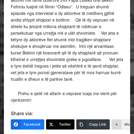
aktorët me famë botërore Irini Papa Leleku dhe Bekim
Fehmiu luajnë në filmin “Odiseu”. U treguan shumë
episode nga intervistat e dy aktorëve të mëdhenj gjithë
andej shtypit shqiptar e botëror. Që të dy vepruan në
shtete ku jetojnë miliona shqiptarë të robëruar e
persekutuar nga urrejtja më e ulët shoviniste. Vet jeta e
këtyre dy aktorëve flet shumë mbi tragjiken shqiptare
shekujve e shoqëruar me asimilim. Irini një arvanitase,
kurse Bekimi një kosovarë që të dy shqiptarë që provuan
kthetrat e urrejtjes shoviniste greke e jugosllave. Vet jeta
e tyre është tregues i jetës së vështirë e të qenit shqiptar,
vet jeta e tyre porosi gjeneratave për të mos harruar kurrë
truallin e dheun e të parëve tanë.
Prehu e qetë në altarin e veprave tuaja me vlerë për
njerëzimin!
Share via:
Facebook
Twitter
Copy Link
More