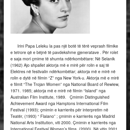
Irini Papa Leleku la pas një botë të tërë veprash filmike
e tetrore që e bëjnë të pavdekshme gjeneratave . Për rolet
e saja mori çmime të shumta ndërkombëtare: Në Selanik
(1962) Ajo shpallet aktorja më e mirë për rolin e saj të
Elektres në festivalin ndërkombëtar; aktorja më e mirë në
rolin e dytë në filmin “Z” nga New York-u. Aktorja më e mirë
e filmit “The Trojan Women” nga National Board of Rewiew,
1971. 1985; aktorja më e mirë në filmin “Island” nga
Australian Film Institute, 1989. Çmimin Distinguished
Achievement Award nga Hamptons International Film
Festival (1993); çmimin e karrierës për interpretim në
Teatër, (1993) “ Flaiano” ; çmimin e karrierës nga Madrid
National Arts Institution, viti 2000. Çmimin e karrierës nga
International Festival Women’s films, (2000). Në vitin 2001,