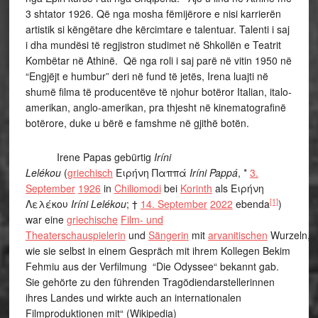
3 shtator 1926. Që nga mosha fëmijërore e nisi karrierën
artistik si këngëtare dhe kërcimtare e talentuar. Talenti i saj
i dha mundësi të regjistron studimet në Shkollën e Teatrit
Kombëtar në Athinë. Që nga roli i saj parë në vitin 1950 në
“Engjëjt e humbur” deri në fund të jetës, Irena luajti në
shumë filma të producentëve të njohur botëror Italian, italo-
amerikan, anglo-amerikan, pra thjesht në kinematografinë
botërore, duke u bërë e famshme në gjithë botën.
Irene Papas gebürtig
Iríni
Lelékou
(
griechisch
Ειρήνη Παππά
Iríni Pappá
, *
3.
September
1926
in
Chiliomodi
bei
Korinth
als Ειρήνη
[1]
Λελέκου
Iríni Lelékou
; †
14. September
2022
ebenda
)
war eine
griechische
Film- und
Theaterschauspielerin
und
Sängerin
mit
arvanitischen
Wurzeln,
wie sie selbst in einem Gespräch mit ihrem Kollegen Bekim
Fehmiu aus der Verfilmung “Die Odyssee“ bekannt gab.
Sie gehörte zu den führenden Tragödiendarstellerinnen
ihres Landes und wirkte auch an internationalen
Filmproduktionen mit“ (Wikipedia)