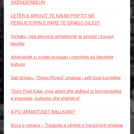
SKËNDERBEUN
LETËR E ARKIVIT TE NAUM PRIFTIT NË
PERVJETORIN E PARE TE DRAGO SILIQIT
Oxhaku, nga elementi arkitektonik te simboli i trungut
familjar
Arbëreshët si model evropian i mbrojtjes së identitetit
kulturor
Sali Shijaku, “Diego Rivera” shqiptar i artit tonë kombëtar
“Dom Fred Kalaj, mes altarit dhe atdheut si hermeneutikë
e shpresës, kujtesës dhe shërbimit”
A PO ARMATOSET BALLKANI?
Kriza e vlerave – Tragjedia e vërtetë e tranzicionit shqiptar