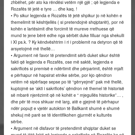
zhbëhet, për ato ka rëndësi vetëm një gjë ; që legjenda e
Rozafës të jetë e tyre … dhe kaq. !
• Po sikur legjenda e Rozafës të jetë shpikur jo në kohën e
themelimit të kështjellës ( si pretendojnë shqiptarët), por në
kohën e lartësimit dhe forcimit të mureve rrethuese që
mund te jene bërë edhe nga sërbët duke filluar nga shekulli
i XI ps.k. ? Ky këndvështrim i ri i problemit na detyron që të
arsyetojmë më thellë…
• Argument në favor të pretendimit sërb duket sikur është
fakti që legjenda e Rozafës, ose më saktë, legjenda e
sakrificës si premisë e ndërtimit dhe përparimit, është mjaft
e përhapur në hapsirat etnike sërbe, por kjo qëndron
vetëm në sipërfaqe sepse po të “gërryejmë” pak më thellë,
kuptojmë se ‘akti i sakrificës’ qëndron në themel të historisë
së mbarë njerëzimit që në kohët e “ mjegullës historike”… ,
dhe për të mos shkuar më larg, atë e gjejmë të përhapur
ndër popujt e vjetër autokton të Ballkanit shumë e shumë
shekuj më parë se të identifikohen gjurmët e kulturës
sërbe.
• Argument në disfavor të pretendimit shqiptar duket se
mund të jëtë fakti që legjenda e sakrificës së Rozafës ka në