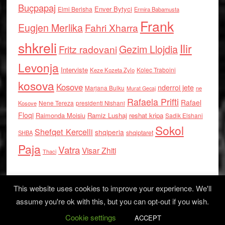
Buçpapaj
Enver Bytyci
Elmi Berisha
Ermira Babamusta
Frank
Eugjen Merlika
Fahri Xharra
shkreli
Ilir
Gezim Llojdia
Fritz radovani
Levonja
Interviste
Kolec Traboini
Keze Kozeta Zylo
kosova
Kosove
nderroi jete
Marjana Bulku
ne
Murat Gecaj
Rafaela Prifti
Rafael
Nene Tereza
Kosove
presidenti Nishani
Floqi
Raimonda Moisiu
Ramiz Lushaj
reshat kripa
Sadik Elshani
Sokol
Shefqet Kercelli
shqiperia
shqiptaret
SHBA
Paja
Vatra
Visar Zhiti
Thaci
This website uses cookies to improve your experience. We'll
assume you're ok with this, but you can opt-out if you wish.
Cookie settings
Log in
ACCEPT