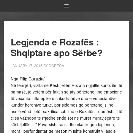
Legjenda e Rozafës :
Shqiptare apo Sërbe?
JANUARY 17, 2015
BY
DGRECA
Nga Filip Guraziu/
Në fëmijëri, vizita në Kështjellën Rozafa ngjallte kuriozitet të
pamasë, jo vetëm për faktin se aty përjetohej me emocione
të veçanta lufta epike e shkodranëve dhe e venecianëve
kundër hordhive turke, por sidomos që përjetohej si në
asnjë vënd tjetër sakrifica sublime e Rozafës, “qumështi i të
cilës vazhdon të rrjedhë ende sot në muret mijravjeçare të
kështjellës….” Pavarsisht se si dhe çka tregon legjenda,
morali përfundimtar që mësonim ishte konstruktiv; asgjë