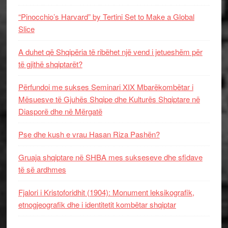
“Pinocchio’s Harvard” by Tertini Set to Make a Global
Slice
A duhet që Shqipëria të ribëhet një vend i jetueshëm për
të gjithë shqiptarët?
Përfundoi me sukses Seminari XIX Mbarëkombëtar i
Mësuesve të Gjuhës Shqipe dhe Kulturës Shqiptare në
Diasporë dhe në Mërgatë
Pse dhe kush e vrau Hasan Riza Pashën?
Gruaja shqiptare në SHBA mes sukseseve dhe sfidave
të së ardhmes
Fjalori i Kristoforidhit (1904): Monument leksikografik,
etnogjeografik dhe i identitetit kombëtar shqiptar