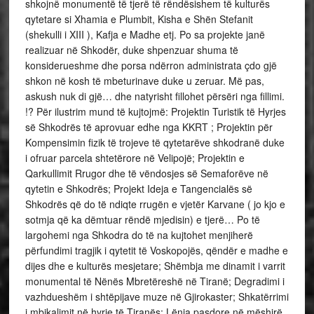
shkojnë monumentë të tjerë të rëndësishem të kulturës
qytetare si Xhamia e Plumbit, Kisha e Shën Stefanit
(shekulli i XIII ), Kafja e Madhe etj. Po sa projekte janë
realizuar në Shkodër, duke shpenzuar shuma të
konsiderueshme dhe porsa ndërron administrata çdo gjë
shkon në kosh të mbeturinave duke u zeruar. Më pas,
askush nuk di gjë… dhe natyrisht fillohet përsëri nga fillimi.
!? Për ilustrim mund të kujtojmë: Projektin Turistik të Hyrjes
së Shkodrës të aprovuar edhe nga KKRT ; Projektin për
Kompensimin fizik të trojeve të qytetarëve shkodranë duke
i ofruar parcela shtetërore në Velipojë; Projektin e
Qarkullimit Rrugor dhe të vëndosjes së Semaforëve në
qytetin e Shkodrës; Projekt Ideja e Tangencialës së
Shkodrës që do të ndiqte rrugën e vjetër Karvane ( jo kjo e
sotmja që ka dëmtuar rëndë mjedisin) e tjerë… Po të
largohemi nga Shkodra do të na kujtohet menjiherë
përfundimi tragjik i qytetit të Voskopojës, qëndër e madhe e
dijes dhe e kulturës mesjetare; Shëmbja me dinamit i varrit
monumental të Nënës Mbretëreshë në Tiranë; Degradimi i
vazhdueshëm i shtëpijave muze në Gjirokaster; Shkatërrimi
i mbikalimit në hyrje të Tiranës; Lënia pasdore në mëshirë