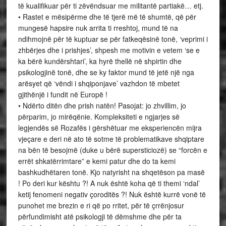
të kualifikuar për ti zëvëndsuar me militantë partiakë… etj.
• Rastet e mësipërme dhe të tjerë më të shumtë, që për
mungesë hapsire nuk arrita ti rreshtoj, mund të na
ndihmojnë për të kuptuar se për fatkeqësinë tonë, ‘veprimi i
zhbërjes dhe i prishjes’, shpesh me motivin e vetem ‘se e
ka bërë kundërshtari’, ka hyrë thellë në shpirtin dhe
psikologjinë tonë, dhe se ky faktor mund të jetë një nga
arësyet që ‘vëndi i shqiponjave’ vazhdon të mbetet
gjithënjë i fundit në Europë !
• Ndërto ditën dhe prish natën! Pasojat: jo zhvillim, jo
përparim, jo mirëqënie. Kompleksiteti e ngjarjes së
legjendës së Rozafës i gërshëtuar me eksperiencën mijra
vjeçare e deri në ato të sotme të problematikave shqiptare
na bën të besojmë (duke u bërë supersticiozë) se “forcën e
errët shkatërrimtare” e kemi patur dhe do ta kemi
bashkudhëtaren tonë. Kjo natyrisht na shqetëson pa masë
! Po deri kur kështu ?! A nuk është koha që ti themi ‘ndal’
ketij fenomeni negativ çoroditës ?! Nuk është kurrë vonë të
punohet me brezin e ri që po rritet, për të çrrënjosur
përfundimisht atë psikologji të dëmshme dhe për ta