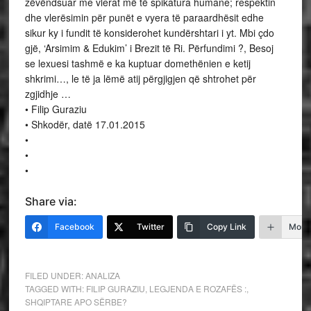
zëvëndsuar me vlerat më të spikatura humane; respektin
dhe vlerësimin për punët e vyera të paraardhësit edhe
sikur ky i fundit të konsiderohet kundërshtari i yt. Mbi çdo
gjë, ‘Arsimim & Edukim’ i Brezit të Ri. Përfundimi ?, Besoj
se lexuesi tashmë e ka kuptuar domethënien e ketij
shkrimi…, le të ja lëmë atij përgjigjen që shtrohet për
zgjidhje …
• Filip Guraziu
• Shkodër, datë 17.01.2015
•
•
•
Share via:
Facebook
Twitter
Copy Link
More
FILED UNDER:
ANALIZA
TAGGED WITH:
FILIP GURAZIU
,
LEGJENDA E ROZAFËS :
,
SHQIPTARE APO SËRBE?