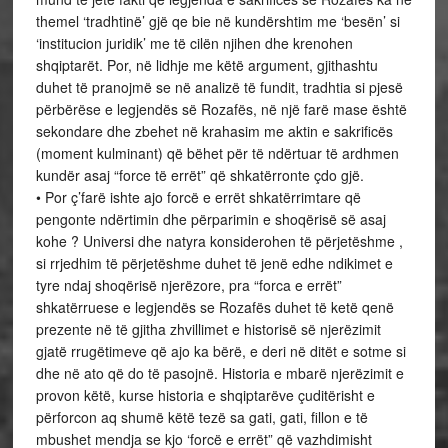
themel ‘tradhtinë’ gjë qe bie në kundërshtim me ‘besën’ si
‘institucion juridik’ me të cilën njihen dhe krenohen
shqiptarët. Por, në lidhje me këtë argument, gjithashtu
duhet të pranojmë se në analizë të fundit, tradhtia si pjesë
përbërëse e legjendës së Rozafës, në një farë mase është
sekondare dhe zbehet në krahasim me aktin e sakrificës
(moment kulminant) që bëhet për të ndërtuar të ardhmen
kundër asaj “force të errët” që shkatërronte çdo gjë.
• Por ç’farë ishte ajo forcë e errët shkatërrimtare që
pengonte ndërtimin dhe përparimin e shoqërisë së asaj
kohe ? Universi dhe natyra konsiderohen të përjetëshme ,
si rrjedhim të përjetëshme duhet të jenë edhe ndikimet e
tyre ndaj shoqërisë njerëzore, pra “forca e errët”
shkatërruese e legjendës se Rozafës duhet të ketë qenë
prezente në të gjitha zhvillimet e historisë së njerëzimit
gjatë rrugëtimeve që ajo ka bërë, e deri në ditët e sotme si
dhe në ato që do të pasojnë. Historia e mbarë njerëzimit e
provon këtë, kurse historia e shqiptarëve çuditërisht e
përforcon aq shumë këtë tezë sa gati, gati, fillon e të
mbushet mendja se kjo ‘forcë e errët” që vazhdimisht