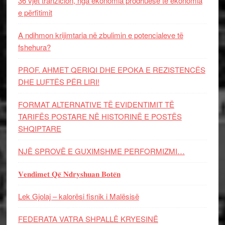
36 vjet tranzicion, nga ekonomia prodhuese te ekonomia
e përfitimit
A ndihmon krijimtaria në zbulimin e potencialeve të
fshehura?
PROF. AHMET QERIQI DHE EPOKA E REZISTENCЁS
DHE LUFTЁS PЁR LIRI!
FORMAT ALTERNATIVE TË EVIDENTIMIT TË
TARIFËS POSTARE NË HISTORINË E POSTËS
SHQIPTARE
NJË SPROVË E GUXIMSHME PERFORMIZMI…
𝐕𝐞𝐧𝐝𝐢𝐦𝐞𝐭 𝐐𝐞̈ 𝐍𝐝𝐫𝐲𝐬𝐡𝐮𝐚𝐧 𝐁𝐨𝐭𝐞̈𝐧
Lek Gjolaj – kalorësi fisnik i Malësisë
FEDERATA VATRA SHPALLË KRYESINË