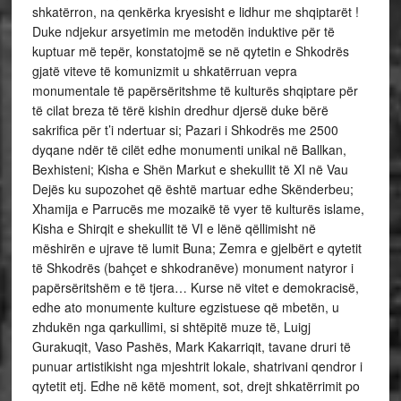
shkatërron, na qenkërka kryesisht e lidhur me shqiptarët !
Duke ndjekur arsyetimin me metodën induktive për të
kuptuar më tepër, konstatojmë se në qytetin e Shkodrës
gjatë viteve të komunizmit u shkatërruan vepra
monumentale të papërsëritshme të kulturës shqiptare për
të cilat breza të tërë kishin dredhur djersë duke bërë
sakrifica për t’i ndertuar si; Pazari i Shkodrës me 2500
dyqane ndër të cilët edhe monumenti unikal në Ballkan,
Bexhisteni; Kisha e Shën Markut e shekullit të XI në Vau
Dejës ku supozohet që është martuar edhe Skënderbeu;
Xhamija e Parrucës me mozaikë të vyer të kulturës islame,
Kisha e Shirqit e shekullit të VI e lënë qëllimisht në
mëshirën e ujrave të lumit Buna; Zemra e gjelbërt e qytetit
të Shkodrës (bahçet e shkodranëve) monument natyror i
papërsëritshëm e të tjera… Kurse në vitet e demokracisë,
edhe ato monumente kulture egzistuese që mbetën, u
zhdukën nga qarkullimi, si shtëpitë muze të, Luigj
Gurakuqit, Vaso Pashës, Mark Kakarriqit, tavane druri të
punuar artistikisht nga mjeshtrit lokale, shatrivani qendror i
qytetit etj. Edhe në këtë moment, sot, drejt shkatërrimit po