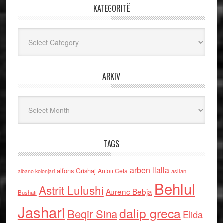
KATEGORITË
Kategoritë
ARKIV
Arkiv
TAGS
arben llalla
alfons Grishaj
Anton Cefa
asllan
albano kolonjari
Behlul
Astrit Lulushi
Aurenc Bebja
Bushati
Jashari
dalip greca
Beqir Sina
Elida