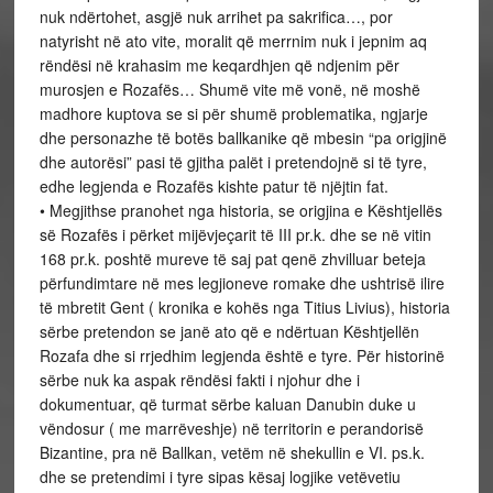
nuk ndërtohet, asgjë nuk arrihet pa sakrifica…, por
natyrisht në ato vite, moralit që merrnim nuk i jepnim aq
rëndësi në krahasim me keqardhjen që ndjenim për
murosjen e Rozafës… Shumë vite më vonë, në moshë
madhore kuptova se si për shumë problematika, ngjarje
dhe personazhe të botës ballkanike që mbesin “pa origjinë
dhe autorësi” pasi të gjitha palët i pretendojnë si të tyre,
edhe legjenda e Rozafës kishte patur të njëjtin fat.
• Megjithse pranohet nga historia, se origjina e Kështjellës
së Rozafës i përket mijëvjeçarit të III pr.k. dhe se në vitin
168 pr.k. poshtë mureve të saj pat qenë zhvilluar beteja
përfundimtare në mes legjioneve romake dhe ushtrisë ilire
të mbretit Gent ( kronika e kohës nga Titius Livius), historia
sërbe pretendon se janë ato që e ndërtuan Kështjellën
Rozafa dhe si rrjedhim legjenda është e tyre. Për historinë
sërbe nuk ka aspak rëndësi fakti i njohur dhe i
dokumentuar, që turmat sërbe kaluan Danubin duke u
vëndosur ( me marrëveshje) në territorin e perandorisë
Bizantine, pra në Ballkan, vetëm në shekullin e VI. ps.k.
dhe se pretendimi i tyre sipas kësaj logjike vetëvetiu