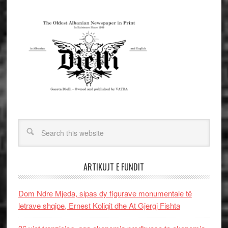
ARTIKUJT E FUNDIT
Dom Ndre Mjeda, sipas dy figurave monumentale të
letrave shqipe, Ernest Koliqit dhe At Gjergj Fishta