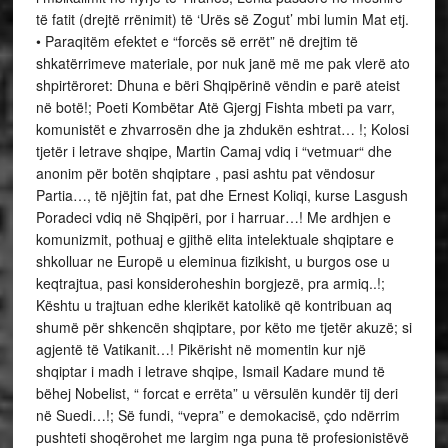
të fatit (drejtë rrënimit) të ‘Urës së Zogut’ mbi lumin Mat etj.
• Paraqitëm efektet e “forcës së errët” në drejtim të
shkatërrimeve materiale, por nuk janë më me pak vlerë ato
shpirtëroret: Dhuna e bëri Shqipërinë vëndin e parë ateist
në botë!; Poeti Kombëtar Atë Gjergj Fishta mbeti pa varr,
komunistët e zhvarrosën dhe ja zhdukën eshtrat… !; Kolosi
tjetër i letrave shqipe, Martin Camaj vdiq i “vetmuar“ dhe
anonim për botën shqiptare , pasi ashtu pat vëndosur
Partia…, të njëjtin fat, pat dhe Ernest Koliqi, kurse Lasgush
Poradeci vdiq në Shqipëri, por i harruar…! Me ardhjen e
komunizmit, pothuaj e gjithë elita intelektuale shqiptare e
shkolluar ne Europë u eleminua fizikisht, u burgos ose u
keqtrajtua, pasi konsideroheshin borgjezë, pra armiq..!;
Kështu u trajtuan edhe klerikët katolikë që kontribuan aq
shumë për shkencën shqiptare, por këto me tjetër akuzë; si
agjentë të Vatikanit…! Pikërisht në momentin kur një
shqiptar i madh i letrave shqipe, Ismail Kadare mund të
bëhej Nobelist, “ forcat e errëta” u vërsulën kundër tij deri
në Suedi…!; Së fundi, “vepra” e demokacisë, çdo ndërrim
pushteti shoqërohet me largim nga puna të profesionistëvë