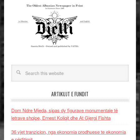
ARTIKUJT E FUNDIT
Dom Ndre Mjeda, sipas dy figurave monumentale të
letrave shqipe, Ernest Koliqit dhe At Gjergj Fishta
36 vjet tranzicion, nga ekonomia prodhuese te ekonomia
e përfitimit