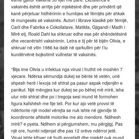
vaksinës është arritje për mjekësinë dhe për prindërit që
kanë përjetuar hidhërimin e humbjes së fëmijës për shkak
të mungesës së vaksinës. Autori i librave klasikë për fëmijë,
Carli dhe Fabrika e Cokollatave, Matilda, Gjigandi i Madh i
Mirë etj, Roald Dahl ka shkruar edhe ese për shëndetësinë
dhe vecanërisht vaksinimin. Letra e tij për të bijën Olivia, e
shkruar në vitin 1986 ka dalë në qarkullim për t’iu
kundërvënë bojkotimit vullnetar të vaksinës.
“Bija ime Olivia u infektua nga virusi i fruthit në moshën 7
vjecare. Ndërsa sëmundja dukej se bënte të vetën, unë
shpesh herë i lexoja në shtrat pa pasur aspak ndjenjën e
panikut. Një mëngjes kur dukej se po bëhej më mirë, isha
ulur mbi shtrat dhe po i tregoja sesi mund të formohen
figura kafshësh me fije teli. Por kur ajo vetë provoi të
ndërtonte një model vërejta se nuk ishte në gjendje të
koordinonte aftësitë motorike me ato mendore. Ndihesh
mirë? e pyeta. Ndihem si përgjumshem, mu përgjigj. Pas
një ore, humbi ndjenjat dhe pas 12 orëve ndërroi jetë.
Virusi ishte kthyer në fruth encefalit dhe mjekët nuk mund