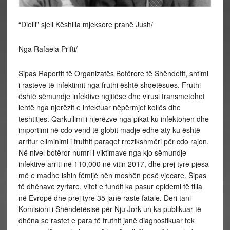
“Dielli” sjell Këshilla mjeksore pranë Jush/
Nga Rafaela Prifti/
Sipas Raportit të Organizatës Botërore të Shëndetit, shtimi
i rasteve të infektimit nga fruthi është shqetësues. Fruthi
është sëmundje infektive ngjitëse dhe virusi transmetohet
lehtë nga njerëzit e infektuar nëpërmjet kollës dhe
teshtitjes. Qarkullimi i njerëzve nga pikat ku infektohen dhe
importimi në cdo vend të globit madje edhe aty ku është
arritur eliminimi i fruthit paraqet rrezikshmëri për cdo rajon.
Në nivel botëror numri i viktimave nga kjo sëmundje
infektive arriti në 110,000 në vitin 2017, dhe prej tyre pjesa
më e madhe ishin fëmijë nën moshën pesë vjecare. Sipas
të dhënave zyrtare, vitet e fundit ka pasur epidemi të tilla
në Evropë dhe prej tyre 35 janë raste fatale. Deri tani
Komisioni i Shëndetësisë për Nju Jork-un ka publikuar të
dhëna se rastet e para të fruthit janë diagnostikuar tek