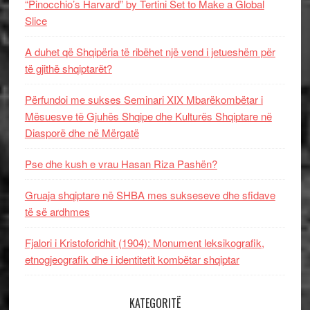
“Pinocchio’s Harvard” by Tertini Set to Make a Global
Slice
A duhet që Shqipëria të ribëhet një vend i jetueshëm për
të gjithë shqiptarët?
Përfundoi me sukses Seminari XIX Mbarëkombëtar i
Mësuesve të Gjuhës Shqipe dhe Kulturës Shqiptare në
Diasporë dhe në Mërgatë
Pse dhe kush e vrau Hasan Riza Pashën?
Gruaja shqiptare në SHBA mes sukseseve dhe sfidave
të së ardhmes
Fjalori i Kristoforidhit (1904): Monument leksikografik,
etnogjeografik dhe i identitetit kombëtar shqiptar
KATEGORITË