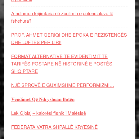
A ndihmon krijimtaria në zbulimin e potencialeve të
fshehura?
PROF. AHMET QERIQI DHE EPOKA E REZISTENCЁS
DHE LUFTЁS PЁR LIRI!
FORMAT ALTERNATIVE TË EVIDENTIMIT TË
TARIFËS POSTARE NË HISTORINË E POSTËS
SHQIPTARE
NJË SPROVË E GUXIMSHME PERFORMIZMI…
𝐕𝐞𝐧𝐝𝐢𝐦𝐞𝐭 𝐐𝐞̈ 𝐍𝐝𝐫𝐲𝐬𝐡𝐮𝐚𝐧 𝐁𝐨𝐭𝐞̈𝐧
Lek Gjolaj – kalorësi fisnik i Malësisë
FEDERATA VATRA SHPALLË KRYESINË