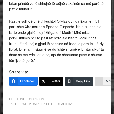
luten prindërve të shkojnë të bëjnë vaksinën sa më parë të
jetë e mundur.
Rasti e solli që unë t’i kushtoj Olivias dy nga librat e mi. I
pari ishte Xhejmsi dhe Pjeshka Gjigande. Në atë kohë ajo
ishte ende gjallë. I dyti Gjigandi i Madh i Mirë mban
përkushtimin për të pasi atëherë ajo kishte vdekur nga
fruthi. Emri i saj e gjeni të shkruar në faqet e para tek të dy
librat. Dhe jam i sigurtë se do ishte shumë e lumtur sikur ta
dinte se me vdekjen e saj ajo do shpëtonte jetën e shumë
fëmijve të tjerë.”
Share via:
Facebook
Twitter
Copy Link
More
FILED UNDER:
OPINION
TAGGED WITH:
RAFAELA PRIFTI-ROALD DAHL