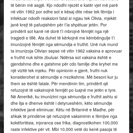
të bënin më asgjë. Kjo ndodhi njezët e katër vjet më parë
në vitin 1962 por edhe sot e kësaj dite nëse tek fëmija i
infektuar ndodh reaksioni fatal si ngjau tek Olivia, mjekët
janë krejt të pafuqishëm për t’ia shpëtuar jetën. Por
prindërit sot kanë në dorë t’i mbrojnë fëmijët nga një
tragjedi e tillë. Ata duhet të kërkojnë me këmbëngulje t’i
imunizojnë fëmijët nga sëmundja e fruthit. Unë nuk mund
ta imunizoja Olivian sepse në vitin 1962 vaksina e aprovuar
e fruthit nuk ishte zbuluar. Ndërsa sot vaksina është e
gjendshme dhe e gatshme për cdo familje dhe kryhet me
një vizitë tek mjeku. Për opinionin e gjerë, fruthi nuk
konsiderohet si sëmundje e rrezikshme. Më besoni kur ju
them se është fatale. Për mendimin tim, prindërit që
refuzojnë të vaksinojnë femijët po luajnë me jetën e tyre.
Në Amerikë, ku imunizimi nga sëmundja e fruthit ashtu si
dhe lija e dhenve është i detyrueshëm, këto sëmundje
infektive janë eliminuar. Këtu në Britaninë e Madhe, për
shkak të prindërve që refuzojnë vaksinimin e fëmijve nga
kokëfortësia, injoranca ose frika, diagnostikohen 100,000
raste infektive për vit. Mbi 10,000 vetë do kenë pasoja të