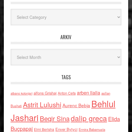
Kategoritë
ARKIV
Arkiv
TAGS
arben llalla
alfons Grishaj
Anton Cefa
asllan
albano kolonjari
Behlul
Astrit Lulushi
Aurenc Bebja
Bushati
Jashari
dalip greca
Beqir Sina
Elida
Buçpapaj
Enver Bytyci
Elmi Berisha
Ermira Babamusta