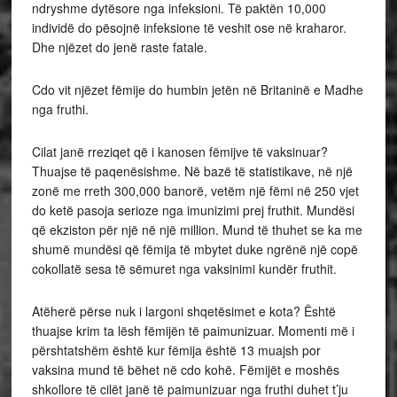
ndryshme dytësore nga infeksioni. Të paktën 10,000
individë do pësojnë infeksione të veshit ose në kraharor.
Dhe njëzet do jenë raste fatale.
Cdo vit njëzet fëmije do humbin jetën në Britaninë e Madhe
nga fruthi.
Cilat janë rreziqet që i kanosen fëmijve të vaksinuar?
Thuajse të paqenësishme. Në bazë të statistikave, në një
zonë me rreth 300,000 banorë, vetëm një fëmi në 250 vjet
do ketë pasoja serioze nga imunizimi prej fruthit. Mundësi
që ekziston për një në një million. Mund të thuhet se ka me
shumë mundësi që fëmija të mbytet duke ngrënë një copë
cokollatë sesa të sëmuret nga vaksinimi kundër fruthit.
Atëherë përse nuk i largoni shqetësimet e kota? Është
thuajse krim ta lësh fëmijën të paimunizuar. Momenti më i
përshtatshëm është kur fëmija është 13 muajsh por
vaksina mund të bëhet në cdo kohë. Fëmijët e moshës
shkollore të cilët janë të paimunizuar nga fruthi duhet t’ju