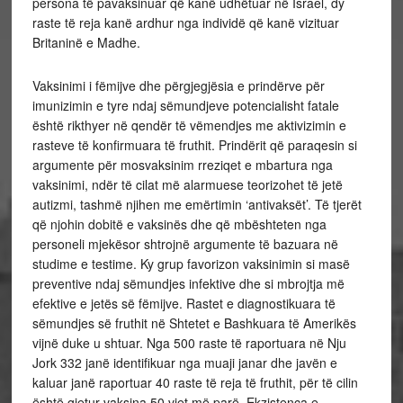
persona të pavaksinuar që kanë udhëtuar në Israel, dy
raste të reja kanë ardhur nga individë që kanë vizituar
Britaninë e Madhe.
Vaksinimi i fëmijve dhe përgjegjësia e prindërve për
imunizimin e tyre ndaj sëmundjeve potencialisht fatale
është rikthyer në qendër të vëmendjes me aktivizimin e
rasteve të konfirmuara të fruthit. Prindërit që paraqesin si
argumente për mosvaksinim rreziqet e mbartura nga
vaksinimi, ndër të cilat më alarmuese teorizohet të jetë
autizmi, tashmë njihen me emërtimin ‘antivaksët’. Të tjerët
që njohin dobitë e vaksinës dhe që mbështeten nga
personeli mjekësor shtrojnë argumente të bazuara në
studime e testime. Ky grup favorizon vaksinimin si masë
preventive ndaj sëmundjes infektive dhe si mbrojtja më
efektive e jetës së fëmijve. Rastet e diagnostikuara të
sëmundjes së fruthit në Shtetet e Bashkuara të Amerikës
vijnë duke u shtuar. Nga 500 raste të raportuara në Nju
Jork 332 janë identifikuar nga muaji janar dhe javën e
kaluar janë raportuar 40 raste të reja të fruthit, për të cilin
është gjetur vaksina 50 vjet më parë. Ekzistenca e