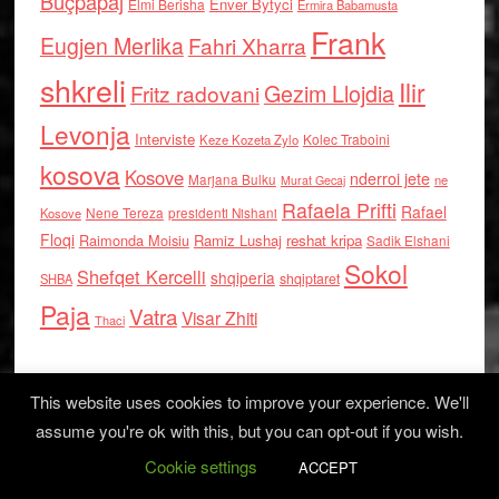
Buçpapaj
Enver Bytyci
Elmi Berisha
Ermira Babamusta
Frank
Eugjen Merlika
Fahri Xharra
shkreli
Ilir
Gezim Llojdia
Fritz radovani
Levonja
Interviste
Kolec Traboini
Keze Kozeta Zylo
kosova
Kosove
nderroi jete
Marjana Bulku
ne
Murat Gecaj
Rafaela Prifti
Rafael
Nene Tereza
Kosove
presidenti Nishani
Floqi
Raimonda Moisiu
Ramiz Lushaj
reshat kripa
Sadik Elshani
Sokol
Shefqet Kercelli
shqiperia
shqiptaret
SHBA
Paja
Vatra
Visar Zhiti
Thaci
This website uses cookies to improve your experience. We'll
assume you're ok with this, but you can opt-out if you wish.
Cookie settings
Log in
ACCEPT