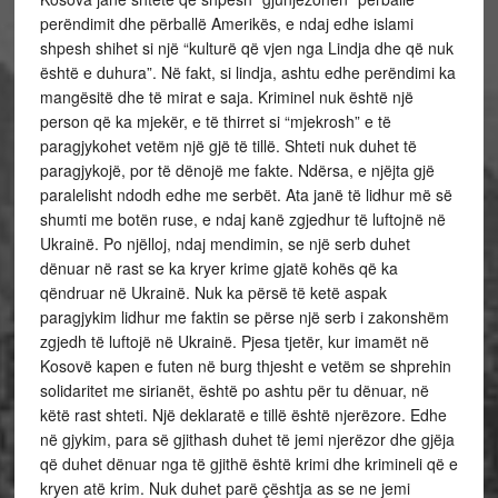
perëndimit dhe përballë Amerikës, e ndaj edhe islami
shpesh shihet si një “kulturë që vjen nga Lindja dhe që nuk
është e duhura”. Në fakt, si lindja, ashtu edhe perëndimi ka
mangësitë dhe të mirat e saja. Kriminel nuk është një
person që ka mjekër, e të thirret si “mjekrosh” e të
paragjykohet vetëm një gjë të tillë. Shteti nuk duhet të
paragjykojë, por të dënojë me fakte. Ndërsa, e njëjta gjë
paralelisht ndodh edhe me serbët. Ata janë të lidhur më së
shumti me botën ruse, e ndaj kanë zgjedhur të luftojnë në
Ukrainë. Po njëlloj, ndaj mendimin, se një serb duhet
dënuar në rast se ka kryer krime gjatë kohës që ka
qëndruar në Ukrainë. Nuk ka përsë të ketë aspak
paragjykim lidhur me faktin se përse një serb i zakonshëm
zgjedh të luftojë në Ukrainë. Pjesa tjetër, kur imamët në
Kosovë kapen e futen në burg thjesht e vetëm se shprehin
solidaritet me sirianët, është po ashtu për tu dënuar, në
këtë rast shteti. Një deklaratë e tillë është njerëzore. Edhe
në gjykim, para së gjithash duhet të jemi njerëzor dhe gjëja
që duhet dënuar nga të gjithë është krimi dhe krimineli që e
kryen atë krim. Nuk duhet parë çështja as se ne jemi