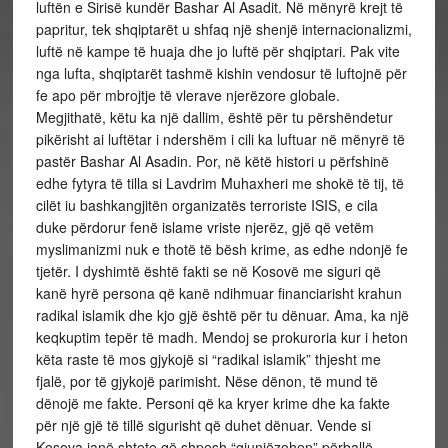
luftën e Sirisë kundër Bashar Al Asadit. Në mënyrë krejt të
papritur, tek shqiptarët u shfaq një shenjë internacionalizmi,
luftë në kampe të huaja dhe jo luftë për shqiptari. Pak vite
nga lufta, shqiptarët tashmë kishin vendosur të luftojnë për
fe apo për mbrojtje të vlerave njerëzore globale.
Megjithatë, këtu ka një dallim, është për tu përshëndetur
pikërisht ai luftëtar i ndershëm i cili ka luftuar në mënyrë të
pastër Bashar Al Asadin. Por, në këtë histori u përfshinë
edhe fytyra të tilla si Lavdrim Muhaxheri me shokë të tij, të
cilët iu bashkangjitën organizatës terroriste ISIS, e cila
duke përdorur fenë islame vriste njerëz, gjë që vetëm
myslimanizmi nuk e thotë të bësh krime, as edhe ndonjë fe
tjetër. I dyshimtë është fakti se në Kosovë me siguri që
kanë hyrë persona që kanë ndihmuar financiarisht krahun
radikal islamik dhe kjo gjë është për tu dënuar. Ama, ka një
keqkuptim tepër të madh. Mendoj se prokuroria kur i heton
këta raste të mos gjykojë si “radikal islamik” thjesht me
fjalë, por të gjykojë parimisht. Nëse dënon, të mund të
dënojë me fakte. Personi që ka kryer krime dhe ka fakte
për një gjë të tillë sigurisht që duhet dënuar. Vende si
Kosova janë shtete që shpesh “gjunjëzohen” përballë