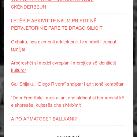
SKËNDERBEUN
LETËR E ARKIVIT TE NAUM PRIFTIT NË
PERVJETORIN E PARE TE DRAGO SILIQIT
Oxhaku, nga elementi arkitektonik te simboli i trungut
familjar
Arbëreshët si model evropian i mbrojtjes së identitetit
kulturor
Sali Shijaku, “Diego Rivera” shqiptar i artit tonë kombëtar
“Dom Fred Kalaj, mes altarit dhe atdheut si hermeneutikë
e shpresës, kujtesës dhe shërbimit”
A PO ARMATOSET BALLKANI?