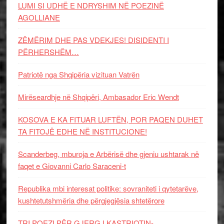
LUMI SI UDHË E NDRYSHIM NË POEZINË
AGOLLIANE
ZËMËRIM DHE PAS VDEKJES! DISIDENTI I
PËRHERSHËM…
Patriotë nga Shqipëria vizituan Vatrën
Mirëseardhje në Shqipëri, Ambasador Eric Wendt
KOSOVA E KA FITUAR LUFTËN, POR PAQEN DUHET
TA FITOJË EDHE NË INSTITUCIONE!
Scanderbeg, mburoja e Arbërisë dhe gjeniu ushtarak në
faqet e Giovanni Carlo Saraceni-t
Republika mbi interesat politike: sovraniteti i qytetarëve,
kushtetutshmëria dhe përgjegjësia shtetërore
TRI POEZI PËR GJERGJ KASTRIOTIN-