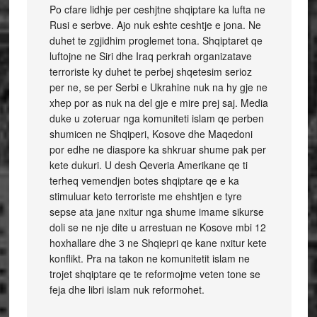
Po cfare lidhje per ceshjtne shqiptare ka lufta ne
Rusi e serbve. Ajo nuk eshte ceshtje e jona. Ne
duhet te zgjidhim proglemet tona. Shqiptaret qe
luftojne ne Siri dhe Iraq perkrah organizatave
terroriste ky duhet te perbej shqetesim serioz
per ne, se per Serbi e Ukrahine nuk na hy gje ne
xhep por as nuk na del gje e mire prej saj. Media
duke u zoteruar nga komuniteti islam qe perben
shumicen ne Shqiperi, Kosove dhe Maqedoni
por edhe ne diaspore ka shkruar shume pak per
kete dukuri. U desh Qeveria Amerikane qe ti
terheq vemendjen botes shqiptare qe e ka
stimuluar keto terroriste me ehshtjen e tyre
sepse ata jane nxitur nga shume imame sikurse
doli se ne nje dite u arrestuan ne Kosove mbi 12
hoxhallare dhe 3 ne Shqiepri qe kane nxitur kete
konflikt. Pra na takon ne komunitetit islam ne
trojet shqiptare qe te reformojme veten tone se
feja dhe libri islam nuk reformohet.