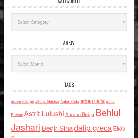
KATEGORITË
Kategoritë
ARKIV
Arkiv
TAGS
arben llalla
alfons Grishaj
Anton Cefa
asllan
albano kolonjari
Behlul
Astrit Lulushi
Aurenc Bebja
Bushati
Jashari
dalip greca
Beqir Sina
Elida