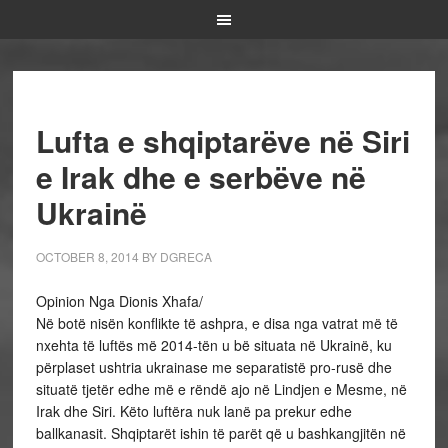
Lufta e shqiptarëve në Siri
e Irak dhe e serbëve në
Ukrainë
OCTOBER 8, 2014
BY
DGRECA
Opinion Nga Dionis Xhafa/
Në botë nisën konflikte të ashpra, e disa nga vatrat më të
nxehta të luftës më 2014-tën u bë situata në Ukrainë, ku
përplaset ushtria ukrainase me separatistë pro-rusë dhe
situatë tjetër edhe më e rëndë ajo në Lindjen e Mesme, në
Irak dhe Siri. Këto luftëra nuk lanë pa prekur edhe
ballkanasit. Shqiptarët ishin të parët që u bashkangjitën në