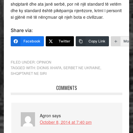
shqiptarë dhe ata janë serbë, por në një standard të vetëm
dhe ky standard është pikëpamja njerëzore, krimi i personit
si gjënë më të nënçmuar që njeh bota e civilizuar.
Share via:
Facebook
Twitter
Copy Link
More
FILED UNDER:
OPINION
TAGGED WITH:
DIONIS XHAFA
,
SERBET NE UKRAINE
,
SHQIPTARET NE SIRI
COMMENTS
Agron
says
October 8, 2014 at 7:40 pm