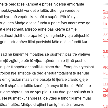
në të përgatisë kampet e pritjes.Ndërsa emigrantë
eut,kryesisht vendet e luftës dhe nga vendet e
Dom
anë hyrë në veprim kazanët e supës. Për të dytët
të 
rigjinës.Madje ditët e fundit u panë foto tmerruese që
Fis
gjet e Mesdheut. Mirëpo edhe pas këtyre pamje
36 
sdheut ,fshihet prapa këtij emigrimi.Pyteja ethjeshtë
eko
i i sirianëve filloi pasivisht këto ditët e fundit kur
A n
sad në kërkim të mbajtjes së pushtetit pas tre vjetëve
fsh
r një zgjidhje për të vijuar qëndrimin e tij në pushtet.
 për ti shpëtuar konfliktit nisen drejt Evropës,kryesisht
PR
lon një shtet që ka degjeneruar totalisht të rrënuar
RE
me emigracion masiv me pasoja të tjera e cfardo gjëje
FO
ër ti shpëtuar luftës kanë një arsye të thellë. Pritën tre
TA
n dhe shpresuan tre vjet,plot 1000 ditë ,por askush nuk
SH
 Në kushtet kur shpresa, që vdes e fundit kishte muaj
uar luftës. Mirëpo drejtimi i emigrimit të sirenave
NJ