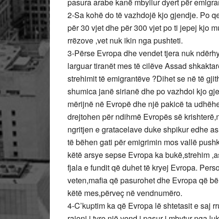
pasura arabe kanë mbyllur dyert për emigra
2-Sa kohë do të vazhdojë kjo gjendje. Po q
për 30 vjet dhe për 300 vjet po ti jepej kjo
rrëzove ,vet nuk ikin nga pushteti.
3-Përse Evropa dhe vendet tjera nuk ndërhyj
larguar tiranët mes të cilëve Assad shkaktarë
strehimit të emigrantëve ?Dihet se në të gj
shumica janë sirianë dhe po vazhdoi kjo gjen
mërijnë në Evropë dhe një pakicë ta udhëheq
drejtohen për ndihmë Evropës së krishterë,nd
ngritjen e gratacelave duke shpikur edhe ash
të bëhen gati për emigrimin mos vallë pushkë
këtë arsye sepse Evropa ka bukë,strehim ,a
fjala e fundit që duhet të kryej Evropa. Pers
veten,mafia që pasurohet dhe Evropa që bën
këtë mes,përveç në vendnumëro.
4-C’kuptim ka që Evropa lë shtetasit e saj 
rajoni i tyre një vend i pasur i mbytur nga l