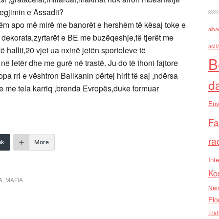
regjimin e Assadit?
hëm apo më mirë me banorët e hershëm të kësaj toke e
alba
me dekorata,zyrtarët e BE me buzëqeshje,të tjerët me
asll
të hallit,20 vjet ua nxinë jetën sporteleve të
B
letër dhe me gurë në trastë. Ju do të thoni fajtore
pa rri e vështron Ballkanin përtej hirit të saj ,ndërsa
d
e me tela karriq ,brenda Evropës,duke formuar
Env
Fa
ra
nk
More
Inte
Ko
A
,
MAFIA
Nen
Flo
Els