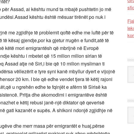
Gr
ntët?
sfi
e për Assad, ai kështu mund ta mbajë pushtetin jo më
 mundësi.Assad kështu është mësuar tirënët po nuk i
Fja
lek
në me zgjidhje të problemit qoftë edhe me luftë për të
kom
 të kësaj gjendje,por ka gjetur rrugën e fundit,atë të
ithë këtë mori emigrantësh që mbrijnë në Evropë
dje kështu i mbetet që 15 milion milion sirian të
 Assad atje në Siri,i bie që 10 milion mysliman ti
Kat
ërsa vëllezërit e tyre syni kanë mbyllur dyert e vijojnë
ensor 20 km. I bie që edhe vendet tjera të këtij rajoni
t,që u ngrehën edhe te fqinjët e afërm të Sirisë ka
sistencë. Pritja dhe akomodimi i emigrantëve është
onazhet e këtij rebusi janë-një diktator që qeverisë
ë gati kazanët e supës. A shikoni ndonjë zgjidhje në
Ark
rrugëve dhe merr masa për emigrantët e huaj,përse
uksi ,gratacelat,miliardat,makinat nuk afron mbështetje