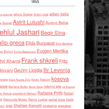
TAGS
arben llalla
alfons Grishaj
Anton Cefa
no kolonjari
Astrit Lulushi
Aurenc Bebja
an Bushati
ehlul Jashari
Beqir Sina
alip greca
Elida Buçpapaj
Elmi Berisha
Eugjen Merlika
er Bytyci
Ermira Babamusta
Frank shkreli
hri Xharra
Fritz
Ilir Levonja
Gezim Llojdia
dovani
kosova
rviste
Kolec Traboini
Keze Kozeta Zylo
sove
nderroi jete
Marjana Bulku
ne Kosove
Murat Gecaj
Rafaela Prifti
Rafael
e Tereza
presidenti Nishani
qi
Raimonda Moisiu
Ramiz Lushaj
reshat kripa
Sadik
Shefqet Kercelli
shqiperia
hani
shqiptaret
SHBA