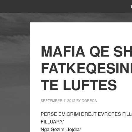
MAFIA QE S
FATKEQESIN
TE LUFTES
SEPTEMBER 4, 2015
BY
DGRECA
PERSE EMIGRIMI DREJT EVROPES FILLO
FILLUAR?/
Nga Gëzim Llojdia/