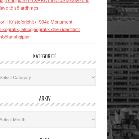
uaja shqiptare në SHBA mes sukseseve dhe
dave të së ardhmes
lori i Kristoforidhit (1904): Monument
sikografik, etnogjeografik dhe i identitetit
bëtar shqiptar
KATEGORITË
egoritë
ARKIV
iv