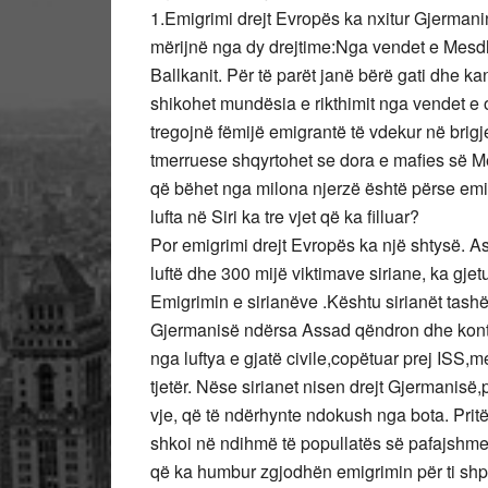
1.Emigrimi drejt Evropës ka nxitur Gjermani
mërijnë nga dy drejtime:Nga vendet e Mesdh
Ballkanit. Për të parët janë bërë gati dhe k
shikohet mundësia e rikthimit nga vendet e o
tregojnë fëmijë emigrantë të vdekur në bri
tmerruese shqyrtohet se dora e mafies së Me
që bëhet nga milona njerzë është përse emigrim
lufta në Siri ka tre vjet që ka filluar?
Por emigrimi drejt Evropës ka një shtysë. As
luftë dhe 300 mijë viktimave siriane, ka gjetu
Emigrimin e sirianëve .Kështu sirianët tashëm
Gjermanisë ndërsa Assad qëndron dhe kontrol
nga luftya e gjatë civile,copëtuar prej ISS,
tjetër. Nëse sirianet nisen drejt Gjermanisë,p
vje, që të ndërhynte ndokush nga bota. Pritë
shkoi në ndihmë të popullatës së pafajshme.
që ka humbur zgjodhën emigrimin për ti shpët