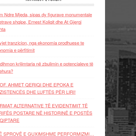
 Ndre Mjeda, sipas dy figurave monumentale
letrave shqipe, Ernest Koliqit dhe At Gjergj
hta
vjet tranzicion, nga ekonomia prodhuese te
nomia e përfitimit
dihmon krijimtaria në zbulimin e potencialeve të
ehura?
OF. AHMET QERIQI DHE EPOKA E
ZISTENCЁS DHE LUFTЁS PЁR LIRI!
RMAT ALTERNATIVE TË EVIDENTIMIT TË
RIFËS POSTARE NË HISTORINË E POSTËS
QIPTARE
Ë SPROVË E GUXIMSHME PERFORMIZMI…