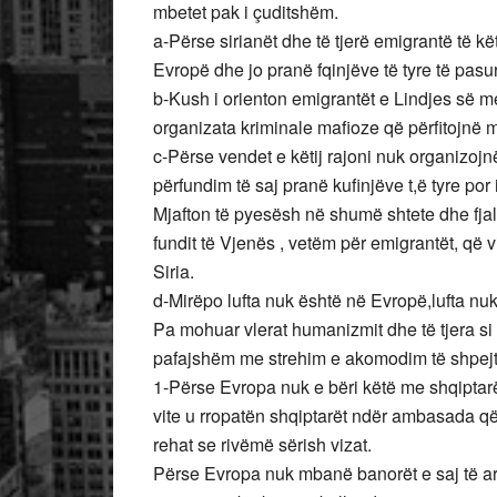
mbetet pak i çuditshëm.
a-Përse sirianët dhe të tjerë emigrantë të kë
Evropë dhe jo pranë fqinjëve të tyre të pasu
b-Kush i orienton emigrantët e Lindjes së mes
organizata kriminale mafioze që përfitojnë 
c-Përse vendet e këtij rajoni nuk organizojn
përfundim të saj pranë kufinjëve t,ë tyre po
Mjafton të pyesësh në shumë shtete dhe fjal
fundit të Vjenës , vetëm për emigrantët, që v
Siria.
d-Mirëpo lufta nuk është në Evropë,lufta nuk
Pa mohuar vlerat humanizmit dhe të tjera s
pafajshëm me strehim e akomodim të shpejt, 
1-Përse Evropa nuk e bëri këtë me shqiptarë
vite u rropatën shqiptarët ndër ambasada që 
rehat se rivëmë sërish vizat.
Përse Evropa nuk mbanë banorët e saj të a