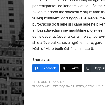
për emigrantët, që kanë tre vjet në luftë me 
5-Çdo të ndodh me shtetasit e saj të ardhs
të këtij kontinenti do ti ngop vallë Merkel 
burokracira do ti lënë si i kanë lënë në pikë 
ambasadave,tash me mashtrime projektesh në 
është qeveria. Qeveria ka fajin e saj ,po Evro
shtetarëve ballkanas u ngrënë murre, gardh
kështu:”Mure berlinësh “në miniaturë.
Share via:
Facebook
Twitter
Copy Li
FILED UNDER:
ANALIZA
TAGGED WITH:
FATKEQESIA E LUFTES
,
GEZIM LLOJDI