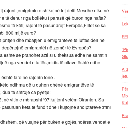
tij rajoni ,emigrimin e shikojnë tej detit Mesdhe diku në
𝐕𝐞
r e të dehur nga bollëku i parasë që buron nga nafta?
Lek
me të këtij rajoni të pasur drejt Evropës,Flitet se ka
mbi 800 mijë euro?
FE
ë pritjen dhe mbajtjen e emigrantëve të luftës deri në
r i depërtojnë emigrantët në zemër të Evropës?
“Pi
a është se pranohet azil si u theksua edhe në samitin
Glo
ijnë nga vendet e luftës,midis të cilave është edhe
A d
jet
 është fare në rajonin tonë .
i këto ndihma që u duhen dhënë emigrantëve të
Për
dua të shtrojë ca pyetje:
Mba
t në vitin e mbrapsht ‘97,kujtoni vetëm Otranton. Sa
Kul
pasuruan këta të fundit dhe i kujtojnë shqiptarëve :rrini
Pse
rdhshëm, që vuajnë për bukën e gojës,ndërsa vendet e