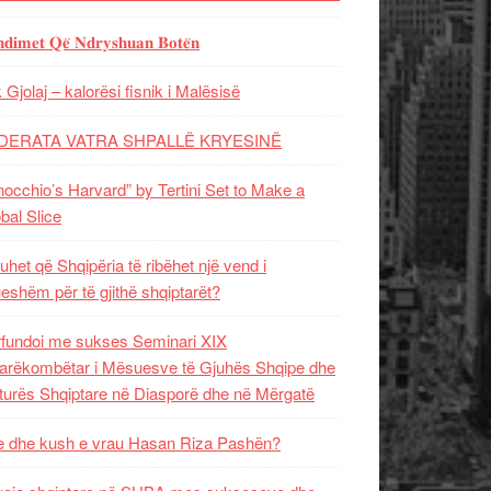
𝐝𝐢𝐦𝐞𝐭 𝐐𝐞̈ 𝐍𝐝𝐫𝐲𝐬𝐡𝐮𝐚𝐧 𝐁𝐨𝐭𝐞̈𝐧
 Gjolaj – kalorësi fisnik i Malësisë
DERATA VATRA SHPALLË KRYESINË
nocchio’s Harvard” by Tertini Set to Make a
bal Slice
uhet që Shqipëria të ribëhet një vend i
ueshëm për të gjithë shqiptarët?
fundoi me sukses Seminari XIX
rëkombëtar i Mësuesve të Gjuhës Shqipe dhe
turës Shqiptare në Diasporë dhe në Mërgatë
 dhe kush e vrau Hasan Riza Pashën?