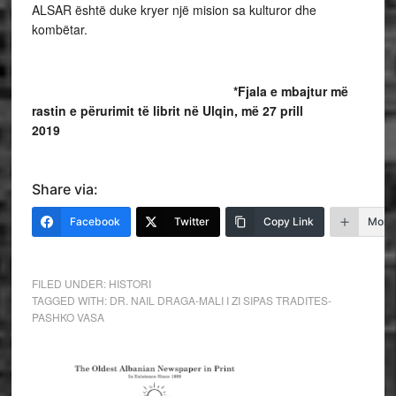
ALSAR është duke kryer një mision sa kulturor dhe
kombëtar.
*Fjala e mbajtur më
rastin e përurimit të librit në Ulqin, më 27 prill
201
Share via:
Facebook
Twitter
Copy Link
More
FILED UNDER:
HISTORI
TAGGED WITH:
DR. NAIL DRAGA-MALI I ZI SIPAS TRADITES-
PASHKO VASA