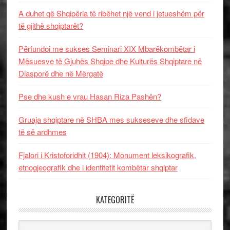
A duhet që Shqipëria të ribëhet një vend i jetueshëm për
të gjithë shqiptarët?
Përfundoi me sukses Seminari XIX Mbarëkombëtar i
Mësuesve të Gjuhës Shqipe dhe Kulturës Shqiptare në
Diasporë dhe në Mërgatë
Pse dhe kush e vrau Hasan Riza Pashën?
Gruaja shqiptare në SHBA mes sukseseve dhe sfidave
të së ardhmes
Fjalori i Kristoforidhit (1904): Monument leksikografik,
etnogjeografik dhe i identitetit kombëtar shqiptar
KATEGORITË
Kategoritë