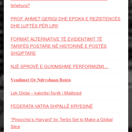
fshehura?
PROF. AHMET QERIQI DHE EPOKA E REZISTENCЁS
DHE LUFTЁS PЁR LIRI!
FORMAT ALTERNATIVE TË EVIDENTIMIT TË
TARIFËS POSTARE NË HISTORINË E POSTËS
SHQIPTARE
NJË SPROVË E GUXIMSHME PERFORMIZMI…
𝐕𝐞𝐧𝐝𝐢𝐦𝐞𝐭 𝐐𝐞̈ 𝐍𝐝𝐫𝐲𝐬𝐡𝐮𝐚𝐧 𝐁𝐨𝐭𝐞̈𝐧
Lek Gjolaj – kalorësi fisnik i Malësisë
FEDERATA VATRA SHPALLË KRYESINË
“Pinocchio’s Harvard” by Tertini Set to Make a Global
Slice