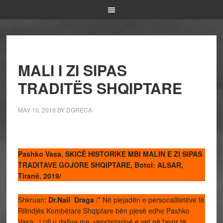
MALI I ZI SIPAS
TRADITËS SHQIPTARE
MAY 10, 2019
BY
DGRECA
Pashko Vasa, SKICË HISTORIKE MBI MALIN E ZI SIPAS
TRADITAVE GOJORE SHQIPTARE, Botoi: ALSAR,
Tiranë, 2019/
Shkruan:
Dr.Nail Draga
/* Në plejadën e personalitetëve të
Rilindjës Kombëtare Shqiptare bën pjesë edhe Pashko
Vasa, i cili u dallua me veprimtarinë e vet në favor të