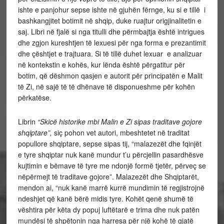
ishte e panjohur sepse ishte në gjuhën fërnge, ku si e tillë i
bashkangjitet botimit në shqip, duke ruajtur origjinalitetin e
saj. Libri në fjalë si nga titulli dhe përmbajtja është intrigues
dhe zgjon kureshtjen të lexuesi për nga forma e prezantimit
dhe çështjet e trajtuara. Si të tillë duhet lexuar e analizuar
në kontekstin e kohës, kur lënda është përgatitur për
botim, që dëshmon qasjen e autorit për principatën e Malit
të Zi, në sajë të të dhënave të disponueshme për kohën
përkatëse.
Librin
“Skicë historike mbi Malin e Zi sipas traditave gojore
shqiptare”,
siç pohon vet autori, mbeshtetet në traditat
popullore shqiptare, sepse sipas tij, “malazezët dhe fqinjët
e tyre shqiptar nuk kanë mundur t’u përcjellin pasardhësve
kujtimin e bëmave të tyre me ndonjë formë tjetër, përveç se
nëpërmejt të traditave gojore”. Malazezët dhe Shqiptarët,
mendon ai, “nuk kanë marrë kurrë mundimin të regjistrojnë
ndeshjet që kanë bërë midis tyre. Kohët qenë shumë të
vështira për këta dy popuj luftëtarë e trima dhe nuk patën
mundësi të shpëtonin nga harresa për një kohë të gjatë