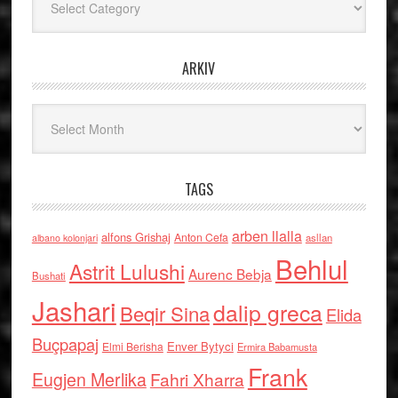
ARKIV
Arkiv
TAGS
arben llalla
alfons Grishaj
Anton Cefa
asllan
albano kolonjari
Behlul
Astrit Lulushi
Aurenc Bebja
Bushati
Jashari
dalip greca
Beqir Sina
Elida
Buçpapaj
Enver Bytyci
Elmi Berisha
Ermira Babamusta
Frank
Eugjen Merlika
Fahri Xharra