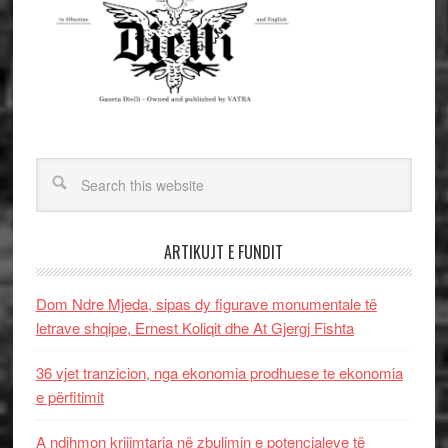
ARTIKUJT E FUNDIT
Dom Ndre Mjeda, sipas dy figurave monumentale të
letrave shqipe, Ernest Koliqit dhe At Gjergj Fishta
36 vjet tranzicion, nga ekonomia prodhuese te ekonomia
e përfitimit
A ndihmon krijimtaria në zbulimin e potencialeve të