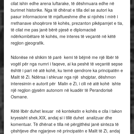
cilat ishin edhe arena luftarake, të dëshmuara edhe në
burimet historike. Nga të dhënat e tilla del se autori ka
pasur informacione të mjaftueshme dhe si njohës i mirë i
rrethanave shoqërore të kohës, prezanton pikëpamjet e tia,
të cilat me pas janë bërë pjesë e diplomacisë
ndërkombëtare të kohës, me interes të veçantë në këtë
regjion gjeografik.
Ndonëse në shikim të parë kemi të bëjmë me një libër të
vogël për nga numri i faqeve, ai ka peshë të veçantë sepse
është i pari në atë kohë, ku temë qendrore ka principatën e
Malit të Zi. Ndërsa i shkruar nga një shqiptar, dëshmon
interesimin e autorit për Malin e Zi, i cili në atë kohë ishte
një regjion gjysëm autonom në kuadër të Perandorisë
Osmane.
Këtë libër duhet lexuar në kontekstin e kohës e cila i takon
kryesisht shek.XIX, andaj si i tillë duhet analizuar dhe
komentuar. Të dhënat e tilla në përgjithësi janë sinteza të
çështjeve dhe ngjarjeve në principatën e Malit të Zi, andaj