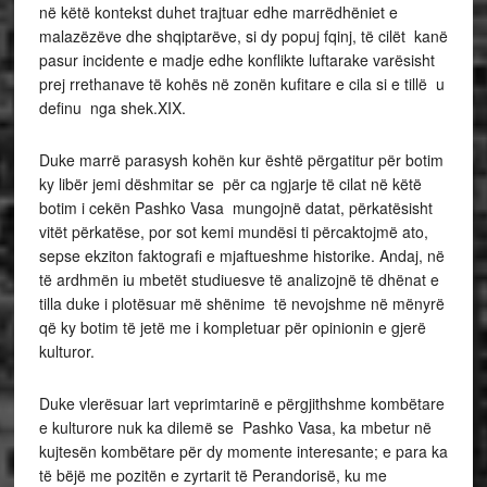
në këtë kontekst duhet trajtuar edhe marrëdhëniet e
malazëzëve dhe shqiptarëve, si dy popuj fqinj, të cilët kanë
pasur incidente e madje edhe konflikte luftarake varësisht
prej rrethanave të kohës në zonën kufitare e cila si e tillë u
definu nga shek.XIX.
Duke marrë parasysh kohën kur është përgatitur për botim
ky libër jemi dëshmitar se për ca ngjarje të cilat në këtë
botim i cekën Pashko Vasa mungojnë datat, përkatësisht
vitët përkatëse, por sot kemi mundësi ti përcaktojmë ato,
sepse ekziton faktografi e mjaftueshme historike. Andaj, në
të ardhmën iu mbetët studiuesve të analizojnë të dhënat e
tilla duke i plotësuar më shënime të nevojshme në mënyrë
që ky botim të jetë me i kompletuar për opinionin e gjerë
kulturor.
Duke vlerësuar lart veprimtarinë e përgjithshme kombëtare
e kulturore nuk ka dilemë se Pashko Vasa, ka mbetur në
kujtesën kombëtare për dy momente interesante; e para ka
të bëjë me pozitën e zyrtarit të Perandorisë, ku me