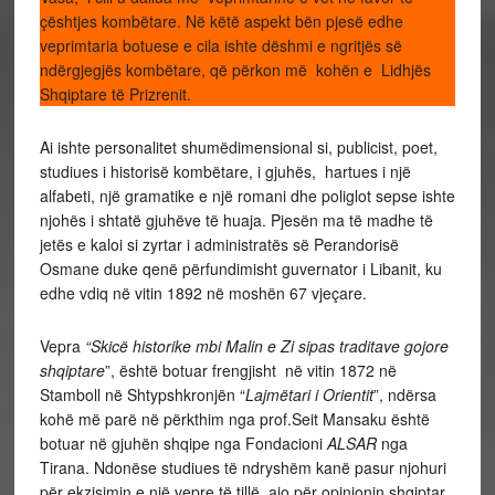
çështjes kombëtare. Në këtë aspekt bën pjesë edhe
veprimtaria botuese e cila ishte dëshmi e ngritjës së
ndërgjegjës kombëtare, që përkon më kohën e Lidhjës
Shqiptare të Prizrenit.
Ai ishte personalitet shumëdimensional si, publicist, poet,
studiues i historisë kombëtare, i gjuhës, hartues i një
alfabeti, një gramatike e një romani dhe poliglot sepse ishte
njohës i shtatë gjuhëve të huaja. Pjesën ma të madhe të
jetës e kaloi si zyrtar i administratës së Perandorisë
Osmane duke qenë përfundimisht guvernator i Libanit, ku
edhe vdiq në vitin 1892 në moshën 67 vjeçare.
Vepra
“Skicë historike mbi Malin e Zi sipas traditave gojore
shqiptare
”, është botuar frengjisht në vitin 1872 në
Stamboll në Shtypshkronjën “
Lajmëtari i Orientit
”, ndërsa
kohë më parë në përkthim nga prof.Seit Mansaku është
botuar në gjuhën shqipe nga Fondacioni
ALSAR
nga
Tirana. Ndonëse studiues të ndryshëm kanë pasur njohuri
për ekzisimin e një vepre të tillë, ajo për opinionin shqiptar