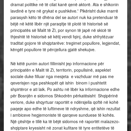
dramat politike në të cilat kanë qenë aktorë. Ata e shikonin
lavdinë e tyre në grykat e pushkëve.” Pikërisht duke marrë
parasysh këto të dhëna del se autori nuk ka pretenduar të
bëjë në këtë libër një paraqitje të plotë të historisë së
principatës së Malit të Zi, por synon të japë në skicë të
thjeshtë të historisë së këtij vendi fqinj, duke shfrytëzuar
traditat gojore të shqiptarëve: tregimet popullore, legjendat,
këngët popullore të përcjellura gjatë shekujve.
Në këtë punim autori fillimisht jep informacione për
principatën e Malit të Zi, territorin, popullsinë, aspektet
sociale duke filluar nga mesjeta e vazhduar më pas me
qeverisjen nga peshkopët që ishin binom i pushtetit
shpirtëror e ati laik. Po ashtu në libër ka informacione edhe
për Bosnjën e sidomos Shkodrën përkatësisht Shqipërinë
veriore, duke shqyrtuar raportët e ndërsjella qoftë në kohë
paqeje apo edhe të luftimeve të ndryshme, që ishin rezultat
i ambiceve hegjemoniste të qarqeve sunduese të kohës.
Një çështje e tillë ka të bëjë sidomos në raportët malazezo-
shqiptare kryesisht në zonat kufitare të tyre entitetëve të