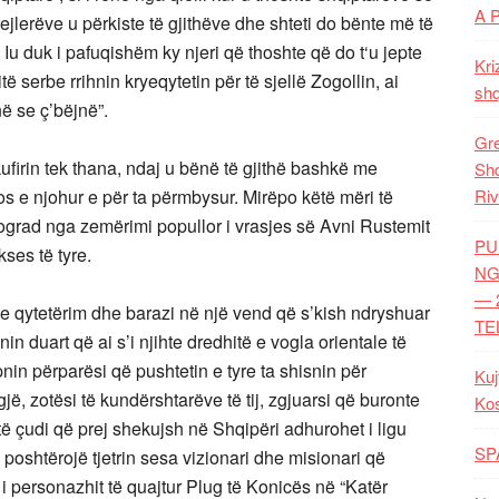
A 
jlerëve u përkiste të gjithëve dhe shteti do bënte më të
ë. Iu duk i pafuqishëm ky njeri që thoshte që do t‘u jepte
Kri
ë serbe rrihnin kryeqytetin për të sjellë Zogollin, ai
shq
në se ç’bëjnë”.
Gre
ufirin tek thana, ndaj u bënë të gjithë bashkë me
Shq
os e njohur e për ta përmbysur. Mirëpo këtë mëri të
Riv
Beograd nga zemërimi popullor i vrasjes së Avni Rustemit
PU
kses të tyre.
NG
— 
lte qytetërim dhe barazi në një vend që s’kish ndryshuar
TE
n duart që ai s’i njihte dredhitë e vogla orientale të
in përparësi që pushtetin e tyre ta shisnin për
Kuj
jë, zotësi të kundërshtarëve të tij, zgjuarsi që buronte
Ko
të çudi që prej shekujsh në Shqipëri adhurohet i ligu
SP
poshtërojë tjetrin sesa vizionari dhe misionari që
 i personazhit të quajtur Plug të Konicës në “Katër