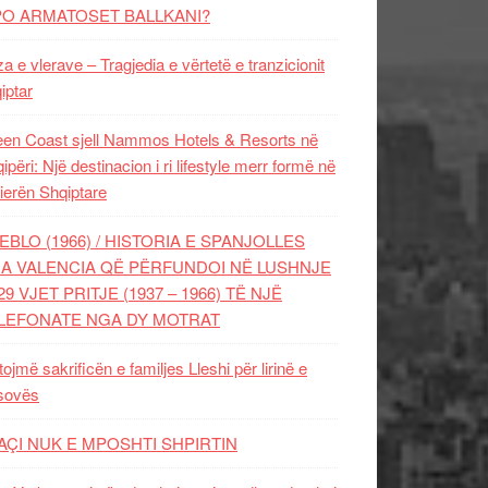
PO ARMATOSET BALLKANI?
za e vlerave – Tragjedia e vërtetë e tranzicionit
iptar
en Coast sjell Nammos Hotels & Resorts në
ipëri: Një destinacion i ri lifestyle merr formë në
ierën Shqiptare
EBLO (1966) / HISTORIA E SPANJOLLES
A VALENCIA QË PËRFUNDOI NË LUSHNJE
29 VJET PRITJE (1937 – 1966) TË NJË
LEFONATE NGA DY MOTRAT
tojmë sakrificën e familjes Lleshi për lirinë e
sovës
AÇI NUK E MPOSHTI SHPIRTIN