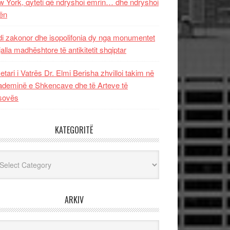
 York, qyteti që ndryshoi emrin… dhe ndryshoi
ën
i zakonor dhe isopolifonia dy nga monumentet
jalla madhështore të antikitetit shqiptar
etari i Vatrës Dr. Elmi Berisha zhvilloi takim në
deminë e Shkencave dhe të Arteve të
sovës
KATEGORITË
egoritë
ARKIV
iv