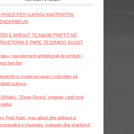
I POEZI PËR GJERGJ KASTRIOTIN-
ËNDERBEUN
TËR E ARKIVIT TE NAUM PRIFTIT NË
RVJETORIN E PARE TE DRAGO SILIQIT
aku, nga elementi arkitektonik te simboli i
ngut familjar
ëreshët si model evropian i mbrojtjes së
titetit kulturor
i Shijaku, “Diego Rivera” shqiptar i artit tonë
mbëtar
m Fred Kalaj, mes altarit dhe atdheut si
meneutikë e shpresës, kujtesës dhe shërbimit”