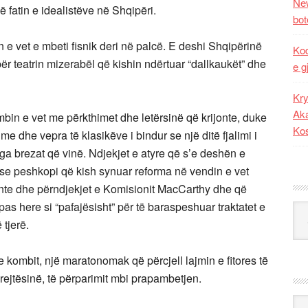
New
 fatin e idealistëve në Shqipëri.
bot
n e vet e mbeti fisnik deri në palcë. E deshi Shqipërinë
Kod
r teatrin mizerabël që kishin ndërtuar “dallkaukët” dhe
e g
Kry
Aka
mbin e vet me përkthimet dhe letërsinë që krijonte, duke
Ko
e dhe vepra të klasikëve i bindur se një ditë fjalimi i
nga brezat që vinë. Ndjekjet e atyre që s’e deshën e
 se peshkopi që kish synuar reforma në vendin e vet
lonte dhe përndjekjet e Komisionit MacCarthy dhe që
pas here si “pafajësisht” për të baraspeshuar traktatet e
Kat
tjerë.
e kombit, një maratonomak që përcjell lajmin e fitores të
rejtësinë, të përparimit mbi prapambetjen.
Ark