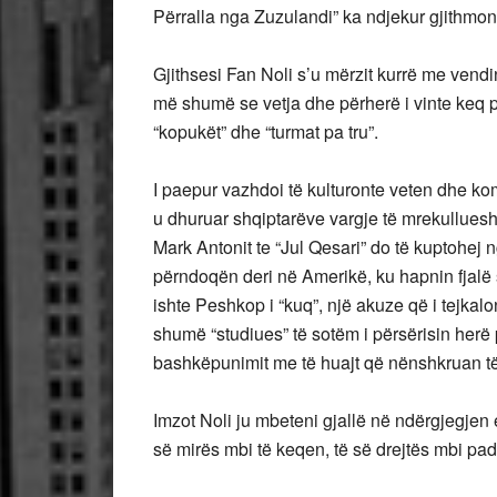
Përralla nga Zuzulandi” ka ndjekur gjithmonë
Gjithsesi Fan Noli s’u mërzit kurrë me vendi
më shumë se vetja dhe përherë i vinte keq pë
“kopukët” dhe “turmat pa tru”.
I paepur vazhdoi të kulturonte veten dhe ko
u dhuruar shqiptarëve vargje të mrekullueshm
Mark Antonit te “Jul Qesari” do të kuptohej 
përndoqën deri në Amerikë, ku hapnin fjalë
ishte Peshkop i “kuq”, një akuze që i tejka
shumë “studiues” të sotëm i përsërisin herë 
bashkëpunimit me të huajt që nënshkruan të 
Imzot Noli ju mbeteni gjallë në ndërgjegjen 
së mirës mbi të keqen, të së drejtës mbi pad