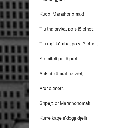
Kuqo, Marathonomak!
T’u tha gryka, po s’të pihet,
T’u mpi këmba, po s’të rrihet,
Se mileti po të pret,
Ankthi zëmrat ua vret,
Vrer e tmerr,
Shpejt, or Marathonomak!
Kurrë kaqë s’dogji djelli