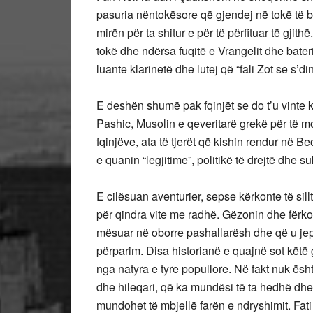
pasuria nëntokësore që gjendej në tokë të be
mirën për ta shitur e për të përfituar të gjith
tokë dhe ndërsa fuqitë e Vrangelit dhe baterit
luante klarinetë dhe lutej që “fali Zot se s’di
E deshën shumë pak fqinjët se do t’u vinte k
Pashic, Musolin e qeveritarë grekë për të m
fqinjëve, ata të tjerët që kishin rendur në 
e quanin “legjitime”, politikë të drejtë dhe su
E cilësuan aventurier, sepse kërkonte të sil
për qindra vite me radhë. Gëzonin dhe fërkoni
mësuar në oborre pashallarësh dhe që u jepn
përparim. Disa historianë e quajnë sot këtë g
nga natyra e tyre popullore. Në fakt nuk ësh
dhe hileqari, që ka mundësi të ta hedhë dhe 
mundohet të mbjellë farën e ndryshimit. Fati