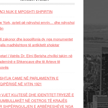
AÇI NUK E MPOSHTI SHPIRTIN
 York, qyteti që ndryshoi emrin… dhe ndryshoi
ën
i zakonor dhe isopolifonia dy nga monumentet
jalla madhështore të antikitetit shqiptar
etari i Vatrës Dr. Elmi Berisha zhvilloi takim në
deminë e Shkencave dhe të Arteve të
sovës
SHTJA ÇAME NË PARLAMENTIN E
QIPËRISË NË VITIN 1921
0 VJET KUJTESË DHE IDENTITET-TRYEZË E
UMBULLAKËT NË OSTROS TË KRAJËS
R SHPËRNGULJEN E ARBËRESHËVE NGA