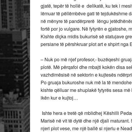
gjatë, tepër të hollë e delikatë, ku tek i me
lëmuar të pëllëmbëve gati të tejdukëshme dal
në mënyre të pandërprerë lëngu jetëdhënës. 
fortë por jo vulgare. Në fytyrën e gjatoshe, 
Kishte diçka
midis bukurisë së statujave g
persiane të përshkruar plot art e shpirt nga 
– Nuk po më njef profesor,- buzëqeshi gruaj
plotë. Më përqafoi dhe mbajti kokën disa se
vazhdimësisë në sektorin e kujtesës ndërpr
Po gruaja bukuroshe nuk më la të mendohem
kishte qëlluar me shuplakë fytyrës sesa më 
ikën kur e kujtoj…
Ishte hera e tretë që mblidhej Këshilli Pedag
Marisë në vit të dytë dhe një djali maturant. 
njeri plot vese, me një ballë si njeriu e Nea