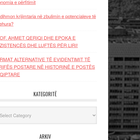
nomia e përfitimit
dihmon krijimtaria në zbulimin e potencialeve të
ehura?
OF. AHMET QERIQI DHE EPOKA E
ZISTENCЁS DHE LUFTЁS PЁR LIRI!
RMAT ALTERNATIVE TË EVIDENTIMIT TË
RIFËS POSTARE NË HISTORINË E POSTËS
QIPTARE
KATEGORITË
egoritë
ARKIV