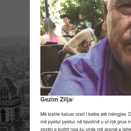
Gezim Zilja
/
Më kishte kaluar orari i kafes atë mëngjes.
më pyetur pyetur, në tavolinë u ul një grua r
zezën e korbit nga ku vinte një aromë e leht