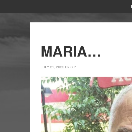
MARIA…
JULY 21, 2022
BY
S P