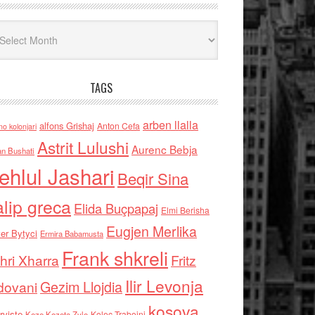
iv
TAGS
arben llalla
alfons Grishaj
Anton Cefa
no kolonjari
Astrit Lulushi
Aurenc Bebja
an Bushati
ehlul Jashari
Beqir Sina
alip greca
Elida Buçpapaj
Elmi Berisha
Eugjen Merlika
er Bytyci
Ermira Babamusta
Frank shkreli
hri Xharra
Fritz
Ilir Levonja
Gezim Llojdia
dovani
kosova
rviste
Kolec Traboini
Keze Kozeta Zylo