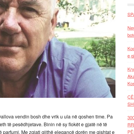
SP
New
bot
Kod
e g
Kry
Aka
Ko
ÇË
SH
 Dallova vendin bosh dhe vrik u ula në qoshen time. Pa
30
reth të pesëdhjetave. Binin në sy flokët e gjatë në të
RR
ë parfumi. Me zgjati gjithë elegancë dorën me gishtat e
PË