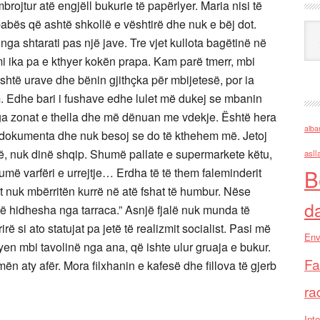
rojtur atë engjëll bukurie të papërlyer. Maria nisi të
 babës që ashtë shkollë e vështirë dhe nuk e bëj dot.
Ark
a shtarati pas një jave. Tre vjet kullota bagëtinë në
 ika pa e kthyer kokën prapa. Kam parë tmerr, mbi
htë urave dhe bënin gjithçka për mbijetesë, por ia
m. Edhe bari i fushave edhe lulet më dukej se mbanin
nga zonat e thella dhe më dënuan me vdekje.
Është hera
alba
 dokumenta dhe nuk besoj se do të kthehem më. Jetoj
ë, nuk dinë shqip. Shumë pallate e supermarkete këtu,
asll
B
më varfëri e urrejtje… Erdha të të them faleminderit
 nuk mbërritën kurrë në atë fshat të humbur. Nëse
d
të hidhesha nga tarraca.” Asnjë fjalë nuk munda të
rë si ato statujat pa jetë të realizmit socialist. Pasi më
Env
yen mbi tavolinë nga ana, që ishte ulur gruaja e bukur.
Fa
n aty afër. Mora filxhanin e kafesë dhe fillova të gjerb
ra
Inte