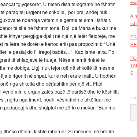
eko
seancat “gjyqësore”. U nisën disa telegrame në fshatin
it të paraqitej urgjent në shkollë, por prej andej nuk
A n
 guxova të ndërroja vetëm një germë te emri i fshatit.
fsh
banor të tillë në fshatin tonë. Doli që Maria e bukur me
hte kthyer përgjigje djalit në një një letër fletoreje, me
PR
 ra letra në dorën e karrocierit) pas propozimit: “ Unë
RE
ën e pastaj do t’i tregoj babës…” Kaq ishte letra. Po
FO
grant të shfaqjeve të huaja. Nëse e lemë rininë të
TA
la me dobiça. Ligji nuk lejon që në shkollë të mesme
SH
 fija e rigonit në shpat, kur e rreh era e malit. U hodhën
në nga shkolla dhe përjashtim për një vit. Fitoi
i vendimin e organizatës bazë të partisë dhe të këshillit
i, ngriu nga tmerri, hodhi vështrimin e pikëlluar me
upin pedagogjik dhe shqiptoi më zërin e mekur: “Ban me
Kat
egjithëse dënimi kishte mbaruar. Si mësues më brente