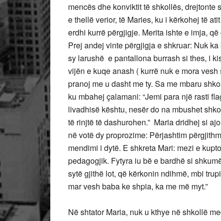
mencës dhe konviktit të shkollës, drejtonte 
e thellë verior, të Maries, ku i kërkohej të at
erdhi kurrë përgjigje. Merita ishte e imja, që
Prej andej vinte përgjigja e shkruar: Nuk ka 
sy larushë e pantallona burrash si thes, i kis
vijën e kuqe anash ( kurrë nuk e mora vesh si
pranoj me u dasht me ty. Sa me mbaru shkoll
ku mbahej çalamani: “Jemi para një rasti fla
livadhisë kështu, nesër do na mbushet shkol
të rinjtë të dashurohen.” Maria dridhej si ajo
në votë dy proprozime: Përjashtim përgjithmo
mendimi i dytë. E shkreta Mari: mezi e kupto
pedagogjik. Fytyra iu bë e bardhë si shkumës
sytë gjithë lot, që kërkonin ndihmë, mbi tr
mar vesh baba ke shpia, ka me më myt.”
Në shtator Maria, nuk u kthye në shkollë m