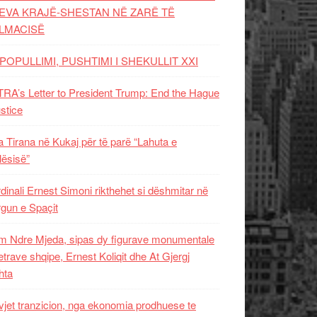
EVA KRAJË-SHESTAN NË ZARË TË
LMACISË
POPULLIMI, PUSHTIMI I SHEKULLIT XXI
RA’s Letter to President Trump: End the Hague
ustice
 Tirana në Kukaj për të parë “Lahuta e
ësisë”
dinali Ernest Simoni rikthehet si dëshmitar në
gun e Spaçit
 Ndre Mjeda, sipas dy figurave monumentale
letrave shqipe, Ernest Koliqit dhe At Gjergj
hta
vjet tranzicion, nga ekonomia prodhuese te