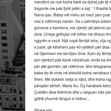
mendimi se nuk kisha bërë sa duhej për të mb
tregonte me pak fjalë jetën e saj: “ I thashë
Nana qau. Baba më rrahu sa mezi jam çuar ng
mal e ndihmoja nanën. Sa u përmbys sistemi
gomone e kamiona, me njerëz që jetonin pos
dola. Urreja gjithçka më lidhte me dheun ti
ngjyrën e zezë. Një copë fëmijë isha, vija 
e parë, që kthehem pas 40 vjetësh për disa
në Gjermani me familjen time. Kam dy fëmij
por njerëzit pak kanë ndryshuar, ende ka shu
për atë germën, që ndërrove dhe telegramet
baba do të vinte në shkollë kisha vendosur 
them. Më dukesh vetja si idjot, dhe kisha ngri
përqafoi sërish, Maria iku. Dy harabela kërc
Çukitën disa thërrime dhe u larguan mbi pemë
gjithë zhurmë lëngun e hidhur…
Share via: