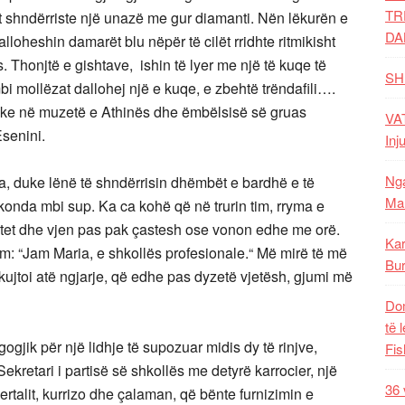
TR
sit shndërriste një unazë me gur diamanti. Nën lëkurën e
DA
loheshin damarët blu nëpër të cilët rridhte ritmikisht
Thonjtë e gishtave, ishin të lyer me një të kuqe të
SH
mbi mollëzat dallohej një e kuqe, e zbehtë trëndafili….
reke në muzetë e Athinës dhe ëmbëlsisë së gruas
VAT
Esenini.
Inj
Nga
a, duke lënë të shndërrisin dhëmbët e bardhë e të
Mal
konda mbi sup. Ka ca kohë që në trurin tim, rryma e
itet dhe vjen pas pak çastesh ose vonon edhe me orë.
Kar
: “Jam Maria, e shkollës profesionale.“ Më mirë të më
Bur
kujtoi atë ngjarje, që edhe pas dyzetë vjetësh, gjumi më
Dom
të 
ogjik për një lidhje të supozuar midis dy të rinjve,
Fis
Sekretari i partisë së shkollës me detyrë karrocier, një
36 
dertalit, kurrizo dhe çalaman, që bënte furnizimin e