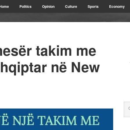
Home
Politics
Opinion
Culture
Sports
Economy
esër takim me
shqiptar në New