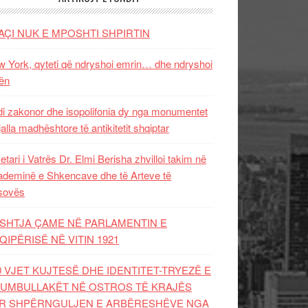
AÇI NUK E MPOSHTI SHPIRTIN
 York, qyteti që ndryshoi emrin… dhe ndryshoi
ën
i zakonor dhe isopolifonia dy nga monumentet
jalla madhështore të antikitetit shqiptar
etari i Vatrës Dr. Elmi Berisha zhvilloi takim në
deminë e Shkencave dhe të Arteve të
sovës
SHTJA ÇAME NË PARLAMENTIN E
QIPËRISË NË VITIN 1921
0 VJET KUJTESË DHE IDENTITET-TRYEZË E
UMBULLAKËT NË OSTROS TË KRAJËS
R SHPËRNGULJEN E ARBËRESHËVE NGA