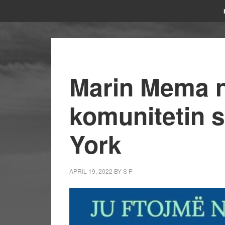
Marin Mema n
komunitetin 
York
APRIL 19, 2022
BY
S P