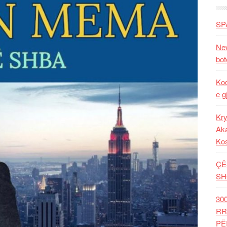
SP
New
bot
Kod
e g
Kry
Aka
Ko
ÇË
SH
30
RR
PË