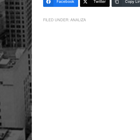
Facebook
Twitter
Copy Li
FILED UNDER:
ANALIZA