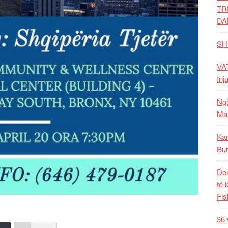
TR
DA
SH
VAT
Inj
Nga
Mal
Kar
Bur
Dom
të 
Fis
36 