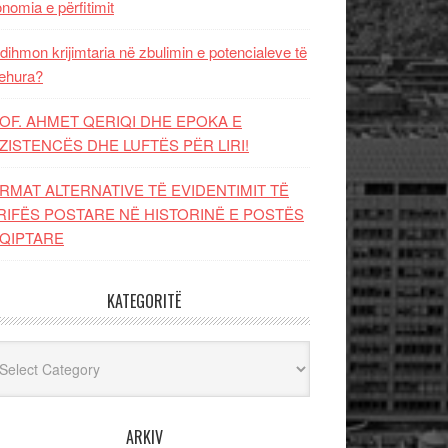
nomia e përfitimit
dihmon krijimtaria në zbulimin e potencialeve të
ehura?
OF. AHMET QERIQI DHE EPOKA E
ZISTENCЁS DHE LUFTЁS PЁR LIRI!
RMAT ALTERNATIVE TË EVIDENTIMIT TË
RIFËS POSTARE NË HISTORINË E POSTËS
QIPTARE
KATEGORITË
egoritë
ARKIV