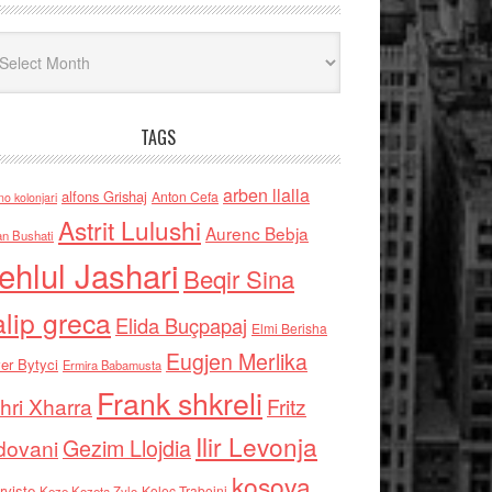
iv
TAGS
arben llalla
alfons Grishaj
Anton Cefa
no kolonjari
Astrit Lulushi
Aurenc Bebja
an Bushati
ehlul Jashari
Beqir Sina
alip greca
Elida Buçpapaj
Elmi Berisha
Eugjen Merlika
er Bytyci
Ermira Babamusta
Frank shkreli
hri Xharra
Fritz
Ilir Levonja
Gezim Llojdia
dovani
kosova
rviste
Kolec Traboini
Keze Kozeta Zylo