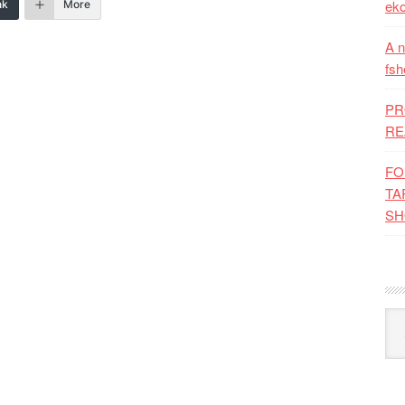
eko
nk
More
A n
fsh
PR
RE
FO
TA
SH
Kat