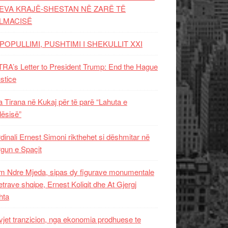
EVA KRAJË-SHESTAN NË ZARË TË
LMACISË
POPULLIMI, PUSHTIMI I SHEKULLIT XXI
RA’s Letter to President Trump: End the Hague
ustice
 Tirana në Kukaj për të parë “Lahuta e
ësisë”
dinali Ernest Simoni rikthehet si dëshmitar në
gun e Spaçit
 Ndre Mjeda, sipas dy figurave monumentale
letrave shqipe, Ernest Koliqit dhe At Gjergj
hta
vjet tranzicion, nga ekonomia prodhuese te