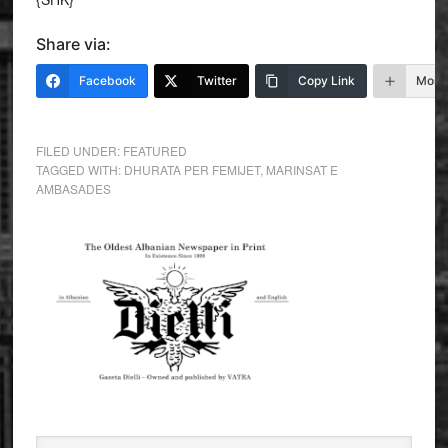
Share via:
Facebook
Twitter
Copy Link
More
FILED UNDER:
FEATURED
TAGGED WITH:
DHURATA PER FEMIJET
,
MARINSAT E
AMBASADES