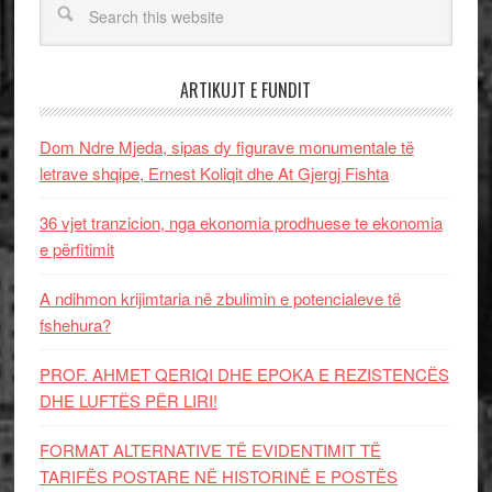
ARTIKUJT E FUNDIT
Dom Ndre Mjeda, sipas dy figurave monumentale të
letrave shqipe, Ernest Koliqit dhe At Gjergj Fishta
36 vjet tranzicion, nga ekonomia prodhuese te ekonomia
e përfitimit
A ndihmon krijimtaria në zbulimin e potencialeve të
fshehura?
PROF. AHMET QERIQI DHE EPOKA E REZISTENCЁS
DHE LUFTЁS PЁR LIRI!
FORMAT ALTERNATIVE TË EVIDENTIMIT TË
TARIFËS POSTARE NË HISTORINË E POSTËS