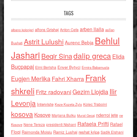
TAGS
arben llalla
alfons Grishaj
Anton Cefa
asllan
albano kolonjari
Behlul
Astrit Lulushi
Aurenc Bebja
Bushati
Jashari
dalip greca
Beqir Sina
Elida
Buçpapaj
Enver Bytyci
Elmi Berisha
Ermira Babamusta
Frank
Eugjen Merlika
Fahri Xharra
shkreli
Ilir
Gezim Llojdia
Fritz radovani
Levonja
Interviste
Kolec Traboini
Keze Kozeta Zylo
kosova
Kosove
nderroi jete
Marjana Bulku
ne
Murat Gecaj
Rafaela Prifti
Rafael
Nene Tereza
Kosove
presidenti Nishani
Floqi
Raimonda Moisiu
Ramiz Lushaj
reshat kripa
Sadik Elshani