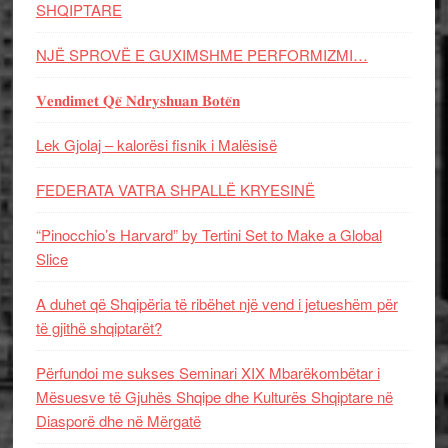
SHQIPTARE
NJË SPROVË E GUXIMSHME PERFORMIZMI…
𝐕𝐞𝐧𝐝𝐢𝐦𝐞𝐭 𝐐𝐞̈ 𝐍𝐝𝐫𝐲𝐬𝐡𝐮𝐚𝐧 𝐁𝐨𝐭𝐞̈𝐧
Lek Gjolaj – kalorësi fisnik i Malësisë
FEDERATA VATRA SHPALLË KRYESINË
“Pinocchio’s Harvard” by Tertini Set to Make a Global
Slice
A duhet që Shqipëria të ribëhet një vend i jetueshëm për
të gjithë shqiptarët?
Përfundoi me sukses Seminari XIX Mbarëkombëtar i
Mësuesve të Gjuhës Shqipe dhe Kulturës Shqiptare në
Diasporë dhe në Mërgatë