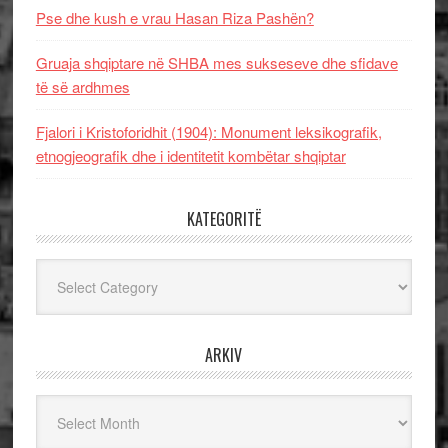
Pse dhe kush e vrau Hasan Riza Pashën?
Gruaja shqiptare në SHBA mes sukseseve dhe sfidave
të së ardhmes
Fjalori i Kristoforidhit (1904): Monument leksikografik,
etnogjeografik dhe i identitetit kombëtar shqiptar
KATEGORITË
Kategoritë
ARKIV
Arkiv