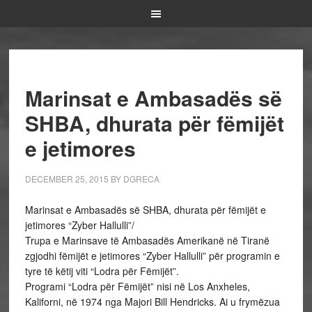
Marinsat e Ambasadës së
SHBA, dhurata për fëmijët
e jetimores
DECEMBER 25, 2015
BY
DGRECA
Marinsat e Ambasadës së SHBA, dhurata për fëmijët e
jetimores “Zyber Hallulli”/
Trupa e Marinsave të Ambasadës Amerikanë në Tiranë
zgjodhi fëmijët e jetimores “Zyber Hallulli” për programin e
tyre të këtij viti “Lodra për Fëmijët”.
Programi “Lodra për Fëmijët” nisi në Los Anxheles,
Kaliforni, në 1974 nga Majori Bill Hendricks. Ai u frymëzua