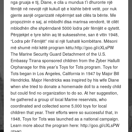
nga gruaja e tij, Diane, e cila u mundua t’i dhuronte një
fëmijë në nevojë një kukull që e kishte bërë vetë, por nuk
gjente asnjë organizatë nëpërmjet ssë cilës ta bënte. Me
propozimin e saj, ai mblodhi disa marinsa vendorë, të cilët
mblodhën dhe shpërndanë 5000 lodra për fëmijët e qytetit.
Përpjekjet e tyre ishin aq të suksesshme, san ë vitin 1948,
“Lodra për Fëmijët” nisi si një fushatë kombëtare. Mësoni
më shumë mbi këtë program këtu:http://goo.gl/cXLsPW
The Marine Security Guard Detachment of the U.S.
Embassy Tirana sponsored children from the Zyber Hallulli
Orphanage for this year’s Toys for Tots program. Toys for
Tots began in Los Angeles, California in 1947 by Major Bill
Hendricks. Major Hendricks was inspired by his wife Diane
when she tried to donate a homemade doll to a needy child
but could find no organization to do so. At her suggestion,
he gathered a group of local Marine reservists, who
coordinated and collected some 5,000 toys for local
children that year. Their efforts were so successful that, in
1948, Toys for Tots was launched as a national campaign.
Learn more about the program here: http://goo.gl/cXLsPW
{SHK}