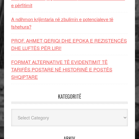
e përfitimit
A ndihmon krijimtaria në zbulimin e potencialeve të
fshehura?
PROF. AHMET QERIQI DHE EPOKA E REZISTENCЁS
DHE LUFTЁS PЁR LIRI!
FORMAT ALTERNATIVE TË EVIDENTIMIT TË
TARIFËS POSTARE NË HISTORINË E POSTËS
SHQIPTARE
KATEGORITË
Kategoritë
ARKIV