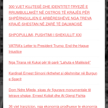
300 VJET KUJTESË DHE IDENTITET-TRYEZË E
RRUMBULLAKËT NË OSTROS TË KRAJËS PËR
SHPËRNGULJEN E ARBËRESHËVE NGA TREVA
KRAJË-SHESTAN NË ZARË TË DALMACISË
SHPOPULLIMI, PUSHTIMI I SHEKULLIT XXI
VATRA’s Letter to President Trump: End the Hague
Injustice
Nga Tirana në Kukaj për të parë “Lahuta e Malësisë”
Kardinali Ernest Simoni rikthehet si dëshmitar në Burgun
e Spaçit
Dom Ndre Mjeda, sipas dy figurave monumentale të
letrave shqipe, Ernest Koliqit dhe At Gjergj Fishta
36 vjet tranzicion, nga ekonomia prodhuese te ekonomia