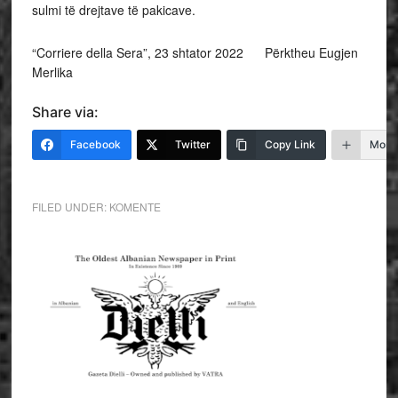
sulmi të drejtave të pakicave.
“Corriere della Sera”, 23 shtator 2022 Përktheu Eugjen
Merlika
Share via:
Facebook
Twitter
Copy Link
More
FILED UNDER:
KOMENTE