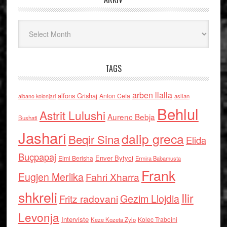
Arkiv
TAGS
arben llalla
alfons Grishaj
Anton Cefa
asllan
albano kolonjari
Behlul
Astrit Lulushi
Aurenc Bebja
Bushati
Jashari
dalip greca
Beqir Sina
Elida
Buçpapaj
Enver Bytyci
Elmi Berisha
Ermira Babamusta
Frank
Eugjen Merlika
Fahri Xharra
shkreli
Ilir
Gezim Llojdia
Fritz radovani
Levonja
Interviste
Kolec Traboini
Keze Kozeta Zylo