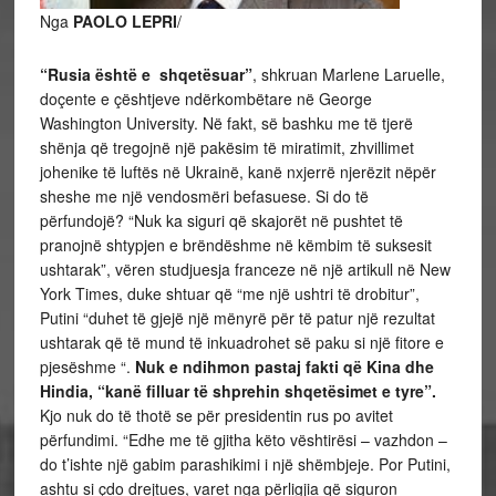
Nga
PAOLO LEPRI
/
“Rusia është e shqetësuar”
, shkruan Marlene Laruelle,
doçente e çështjeve ndërkombëtare në George
Washington University. Në fakt, së bashku me të tjerë
shënja që tregojnë një pakësim të miratimit, zhvillimet
johenike të luftës në Ukrainë, kanë nxjerrë njerëzit nëpër
sheshe me një vendosmëri befasuese. Si do të
përfundojë? “Nuk ka siguri që skajorët në pushtet të
pranojnë shtypjen e brëndëshme në këmbim të suksesit
ushtarak”, vëren studjuesja franceze në një artikull në New
York Times, duke shtuar që “me një ushtri të drobitur”,
Putini “duhet të gjejë një mënyrë për të patur një rezultat
ushtarak që të mund të inkuadrohet së paku si një fitore e
pjesëshme “.
Nuk e ndihmon pastaj fakti që Kina dhe
Hindia, “kanë filluar të shprehin shqetësimet e tyre”.
Kjo nuk do të thotë se për presidentin rus po avitet
përfundimi. “Edhe me të gjitha këto vështirësi – vazhdon –
do t’ishte një gabim parashikimi i një shëmbjeje. Por Putini,
ashtu si çdo drejtues, varet nga përligjia që siguron