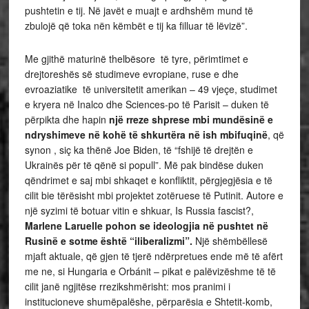
pushtetin e tij. Në javët e muajt e ardhshëm mund të
zbulojë që toka nën këmbët e tij ka filluar të lëvizë”.
Me gjithë maturinë thelbësore të tyre, përimtimet e
drejtoreshës së studimeve evropiane, ruse e dhe
evroaziatike të universitetit amerikan – 49 vjeçe, studimet
e kryera në Inalco dhe Sciences-po të Parisit – duken të
përpikta dhe hapin
një rreze shprese mbi mundësinë e
ndryshimeve në kohë të shkurtëra në ish mbifuqinë
, që
synon , siç ka thënë Joe Biden, të “fshijë të drejtën e
Ukrainës për të qënë si popull”. Më pak bindëse duken
qëndrimet e saj mbi shkaqet e konfliktit, përgjegjësia e të
cilit bie tërësisht mbi projektet zotëruese të Putinit. Autore e
një syzimi të botuar vitin e shkuar, Is Russia fascist?,
Marlene Laruelle pohon se ideologjia në pushtet në
Rusinë e sotme është “iliberalizmi”.
Një shëmbëllesë
mjaft aktuale, që gjen të tjerë ndërpretues ende më të afërt
me ne, si Hungaria e Orbánit – pikat e palëvizëshme të të
cilit janë ngjitëse rrezikshmërisht: mos pranimi i
institucioneve shumëpalëshe, përparësia e Shtetit-komb,