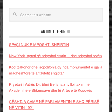
ARTIKUJT E FUNDIT
SPAÇI NUK E MPOSHTI SHPIRTIN
New York, qyteti që ndryshoi emrin… dhe ndryshoi botën
Kodi zakonor dhe isopolifonia dy nga monumentet e gjalla
madhështore të antikitetit shqiptar
Kryetari i Vatrës Dr. Elmi Berisha zhvilloi takim në
Akademinë e Shkencave dhe të Arteve të Kosovës
ÇËSHTJA ÇAME NË PARLAMENTIN E SHQIPËRISË
NË VITIN 1921