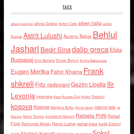
TAGS
arben llalla
alfons Grishaj
Anton Cefa
asllan
albano kolonjari
Behlul
Astrit Lulushi
Aurenc Bebja
Bushati
Jashari
dalip greca
Beqir Sina
Elida
Buçpapaj
Enver Bytyci
Elmi Berisha
Ermira Babamusta
Frank
Eugjen Merlika
Fahri Xharra
shkreli
Ilir
Gezim Llojdia
Fritz radovani
Levonja
Interviste
Kolec Traboini
Keze Kozeta Zylo
kosova
Kosove
nderroi jete
Marjana Bulku
ne
Murat Gecaj
Rafaela Prifti
Rafael
Nene Tereza
Kosove
presidenti Nishani
Floqi
Raimonda Moisiu
Ramiz Lushaj
reshat kripa
Sadik Elshani
Sokol
Shefqet Kercelli
shqiperia
shqiptaret
SHBA