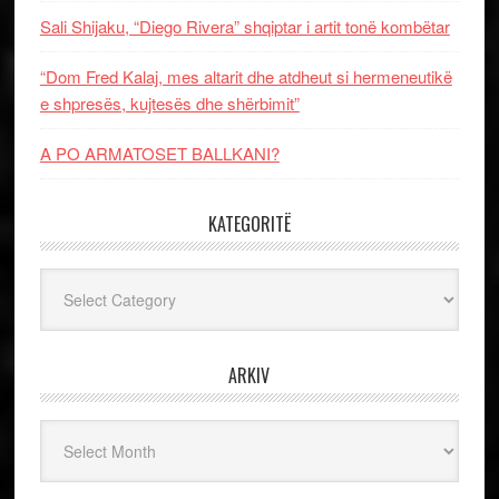
Sali Shijaku, “Diego Rivera” shqiptar i artit tonë kombëtar
“Dom Fred Kalaj, mes altarit dhe atdheut si hermeneutikë
e shpresës, kujtesës dhe shërbimit”
A PO ARMATOSET BALLKANI?
KATEGORITË
Kategoritë
ARKIV
Arkiv