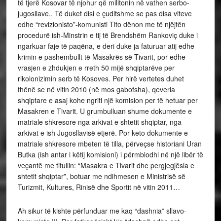
Ah sikur të kishte përfunduar me kaq “dashnia” sllavo-