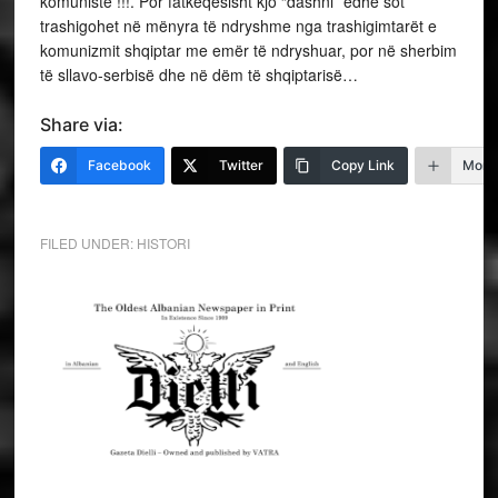
komuniste !!!. Por fatkeqësisht kjo “dashni” edhe sot
trashigohet në mënyra të ndryshme nga trashigimtarët e
komunizmit shqiptar me emër të ndryshuar, por në sherbim
të sllavo-serbisë dhe në dëm të shqiptarisë…
Share via:
Facebook
Twitter
Copy Link
More
FILED UNDER:
HISTORI