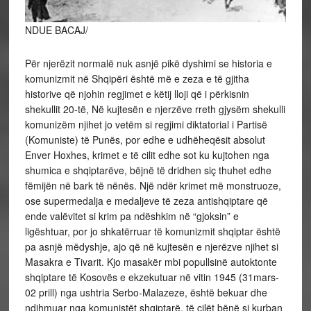
NDUE BACAJ/
Për njerëzit normalë nuk asnjë pikë dyshimi se historia e
komunizmit në Shqipëri është më e zeza e të gjitha
historive që njohin regjimet e këtij lloji që i përkisnin
shekullit 20-të, Në kujtesën e njerzëve rreth gjysëm shekulli
komunizëm njihet jo vetëm si regjimi diktatorial i Partisë
(Komuniste) të Punës, por edhe e udhëheqësit absolut
Enver Hoxhes, krimet e të cilit edhe sot ku kujtohen nga
shumica e shqiptarëve, bëjnë të dridhen siç thuhet
edhe
fëmijën në bark të nënës. Një ndër krimet më monstruoze,
ose supermedalja e medaljeve të zeza antishqiptare që
ende valëvitet si krim pa ndëshkim në “gjoksin” e
ligështuar, por jo shkatërruar të komunizmit shqiptar është
pa asnjë mëdyshje, ajo që në kujtesën e njerëzve njihet si
Masakra e Tivarit. Kjo masakër mbi popullsinë autoktonte
shqiptare të Kosovës e ekzekutuar në vitin 1945 (31mars-
02 prill) nga ushtria Serbo-Malazeze, është bekuar dhe
ndihmuar nga komunistët shqiptarë, të cilët bënë si kurban