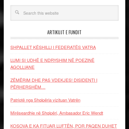
ARTIKUJT E FUNDIT
SHPALLET KËSHILLI I FEDERATËS VATRA
LUMI SI UDHË E NDRYSHIM NË POEZINË
AGOLLIANE
ZËMËRIM DHE PAS VDEKJES! DISIDENTI I
PËRHERSHËM…
Patriotë nga Shqipëria vizituan Vatrën
Mirëseardhje në Shqipëri, Ambasador Eric Wendt
KOSOVA E KA FITUAR LUFTËN, POR PAQEN DUHET