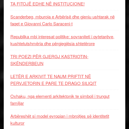
TA FITOJË EDHE NË INSTITUCIONE!
Scanderbeg, mburoja e Arbërisë dhe gjeniu ushtarak në
faqet e Giovanni Carlo Saraceni-t
Republika mbi interesat politike: sovraniteti i qytetarëve,
kushtetutshmëria dhe përgjegjësia shtetërore
TRI POEZI PËR GJERGJ KASTRIOTIN-
SKËNDERBEUN
LETËR E ARKIVIT TE NAUM PRIFTIT NË
PERVJETORIN E PARE TE DRAGO SILIQIT
Oxhaku, nga elementi arkitektonik te simboli i trungut
familjar
Arbëreshët si model evropian i mbrojtjes së identitetit
kulturor