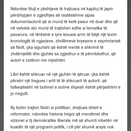
Ndonëse titujt e çështjeve të trajtuara në kapituj të japin
përshtypjen e zgjedhjes së rastësishme sipas
dokumentacionit që ai mund të ketë pasur në duar dhe që
në vetvete ato mund të trajtohen edhe si tematika të
pavarura, në tërësinë e tyre lexuesi arrin të bëjë një lexim
kronologjik të ngjarjeve, zhvillimeve kryesore e veprimtarisë
së Nolit, çka sigurisht që është meritë e shkrimit të
zhdërvjellët dhe gjuhës sa zgjedhur e të përmbledhur, që
autori e zotëron me mjeshtëri.
Libri është shkruar në një gjuhën të qëruar, çka është
përsëri një tregues i artit të të shkruarit të autorit, që
fatkeqësisht në botimet e sotme shpesh është përjashtimi e
jo rregulli.
Ky botim trajton Nolin si politikan, drejtues shteti e
reformator, ndonëse historia tregoi që mendimet dhe
vizionet e tij demokratike liberale më së shumti mbetën në
kuadër të një programi politik, i cili për shumë arsye nuk