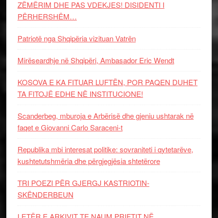
ZËMËRIM DHE PAS VDEKJES! DISIDENTI I
PËRHERSHËM…
Patriotë nga Shqipëria vizituan Vatrën
Mirëseardhje në Shqipëri, Ambasador Eric Wendt
KOSOVA E KA FITUAR LUFTËN, POR PAQEN DUHET
TA FITOJË EDHE NË INSTITUCIONE!
Scanderbeg, mburoja e Arbërisë dhe gjeniu ushtarak në
faqet e Giovanni Carlo Saraceni-t
Republika mbi interesat politike: sovraniteti i qytetarëve,
kushtetutshmëria dhe përgjegjësia shtetërore
TRI POEZI PËR GJERGJ KASTRIOTIN-
SKËNDERBEUN
LETËR E ARKIVIT TE NAUM PRIFTIT NË