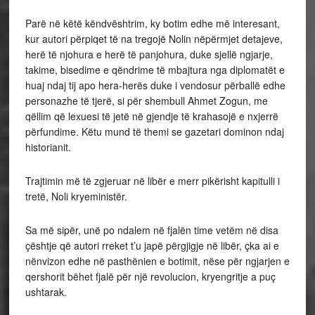
Parë në këtë këndvështrim, ky botim edhe më interesant,
kur autori përpiqet të na tregojë Nolin nëpërmjet detajeve,
herë të njohura e herë të panjohura, duke sjellë ngjarje,
takime, bisedime e qëndrime të mbajtura nga diplomatët e
huaj ndaj tij apo hera-herës duke i vendosur përballë edhe
personazhe të tjerë, si për shembull Ahmet Zogun, me
qëllim që lexuesi të jetë në gjendje të krahasojë e nxjerrë
përfundime. Këtu mund të themi se gazetari dominon ndaj
historianit.
Trajtimin më të zgjeruar në libër e merr pikërisht kapitulli i
tretë, Noli kryeministër.
Sa më sipër, unë po ndalem në fjalën time vetëm në disa
çështje që autori rreket t’u japë përgjigje në libër, çka ai e
nënvizon edhe në pasthënien e botimit, nëse për ngjarjen e
qershorit bëhet fjalë për një revolucion, kryengritje a puç
ushtarak.