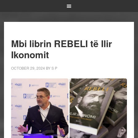
Mbi librin REBELI të Ilir
Ikonomit
OCTOBER 29, 2024
BY
S P