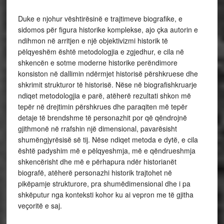
Duke e njohur vështirësinë e trajtimeve biografike, e
sidomos për figura historike komplekse, ajo çka autorin e
ndihmon në arritjen e një objektivizmi historik të
pëlqyeshëm është metodologjia e zgjedhur, e cila në
shkencën e sotme moderne historike perëndimore
konsiston në dallimin ndërmjet historisë përshkruese dhe
shkrimit strukturor të historisë. Nëse në biografishkruarje
ndiqet metodologjia e parë, atëherë rezultati shkon më
tepër në drejtimin përshkrues dhe paraqiten më tepër
detaje të brendshme të personazhit por që qëndrojnë
gjithmonë në rrafshin një dimensional, pavarësisht
shumëngjyrësisë së tij. Nëse ndiqet metoda e dytë, e cila
është padyshim më e pëlqyeshmja, më e qëndrueshmja
shkencërisht dhe më e përhapura ndër historianët
biografë, atëherë personazhi historik trajtohet në
pikëpamje strukturore, pra shumëdimensional dhe i pa
shkëputur nga konteksti kohor ku ai vepron me të gjitha
veçoritë e saj.