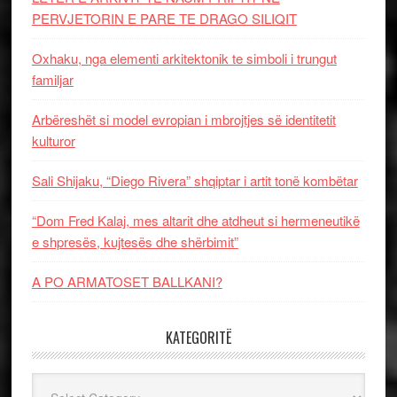
PERVJETORIN E PARE TE DRAGO SILIQIT
Oxhaku, nga elementi arkitektonik te simboli i trungut
familjar
Arbëreshët si model evropian i mbrojtjes së identitetit
kulturor
Sali Shijaku, “Diego Rivera” shqiptar i artit tonë kombëtar
“Dom Fred Kalaj, mes altarit dhe atdheut si hermeneutikë
e shpresës, kujtesës dhe shërbimit”
A PO ARMATOSET BALLKANI?
KATEGORITË
Kategoritë