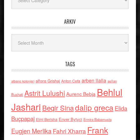
ARKIV
Arkiv
TAGS
arben llalla
alfons Grishaj
Anton Cefa
asllan
albano kolonjari
Behlul
Astrit Lulushi
Aurenc Bebja
Bushati
Jashari
dalip greca
Beqir Sina
Elida
Buçpapaj
Enver Bytyci
Elmi Berisha
Ermira Babamusta
Frank
Eugjen Merlika
Fahri Xharra