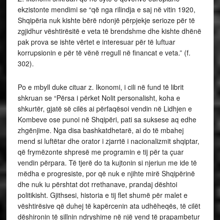
ekzistonte mendimi se “që nga rilindja e saj në vitin 1920,
Shqipëria nuk kishte bërë ndonjë përpjekje serioze për të
zgjidhur vështirësitë e veta të brendshme dhe kishte dhënë
pak prova se ishte vërtet e interesuar për të luftuar
korrupsionin e për të vënë rregull në financat e veta.” (f.
302).
Po e mbyll duke cituar z. Ikonomi, i cili në fund të librit
shkruan se “Përsa i përket Nolit personalisht, koha e
shkurtër, gjatë së cilës ai përfaqësoi vendin në Lidhjen e
Kombeve ose punoi në Shqipëri, pati sa suksese aq edhe
zhgënjime. Nga disa bashkatdhetarë, ai do të mbahej
mend si luftëtar dhe orator i zjarrtë i nacionalizmit shqiptar,
që frymëzonte shpresë me programin e tij për ta çuar
vendin përpara. Të tjerë do ta kujtonin si njeriun me ide të
mëdha e progresiste, por që nuk e njihte mirë Shqipërinë
dhe nuk iu përshtat dot rrethanave, prandaj dështoi
politikisht. Gjithsesi, historia e tij flet shumë për malet e
vështirësive që duhej të kapërcenin ata udhëheqës, të cilët
dëshironin të sillnin ndryshime në një vend të prapambetur