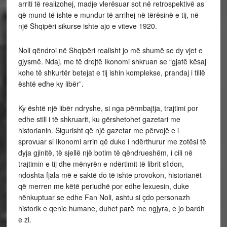
arriti të realizohej, madje vlerësuar sot në retrospektivë as
që mund të ishte e mundur të arrihej në tërësinë e tij, në
një Shqipëri sikurse ishte ajo e viteve 1920.
Noli qëndroi në Shqipëri realisht jo më shumë se dy vjet e
gjysmë. Ndaj, me të drejtë Ikonomi shkruan se “gjatë kësaj
kohe të shkurtër betejat e tij ishin komplekse, prandaj i tillë
është edhe ky libër”.
Ky është një libër ndryshe, si nga përmbajtja, trajtimi por
edhe stili i të shkruarit, ku gërshetohet gazetari me
historianin. Sigurisht që një gazetar me përvojë e i
sprovuar si Ikonomi arrin që duke i ndërthurur me zotësi të
dyja gjinitë, të sjellë një botim të qëndrueshëm, i cili në
trajtimin e tij dhe mënyrën e ndërtimit të librit sfidon,
ndoshta fjala më e saktë do të ishte provokon, historianët
që merren me këtë periudhë por edhe lexuesin, duke
nënkuptuar se edhe Fan Noli, ashtu si çdo personazh
historik e qenie humane, duhet parë me ngjyra, e jo bardh
e zi.