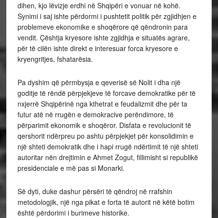
dihen, kjo lëvizje erdhi në Shqipëri e vonuar në kohë.
Synimi i saj ishte përdormi i pushtetit politik për zgjidhjen e
problemeve ekonomike e shoqërore që qëndronin para
vendit. Çështja kryesore ishte zgjidhja e situatës agrare,
për të cilën ishte direkt e interesuar forca kryesore e
kryengritjes, fshatarësia.
Pa dyshim që përmbysja e qeverisë së Nolit i dha një
goditje të rëndë përpjekjeve të forcave demokratike për të
nxjerrë Shqipërinë nga kthetrat e feudalizmit dhe për ta
futur atë në rrugën e demokracive perëndimore, të
përparimit ekonomik e shoqëror. Disfata e revolucionit të
qershorit ndërpreu po ashtu përpjekjet për konsolidimin e
një shteti demokratik dhe i hapi rrugë ndërtimit të një shteti
autoritar nën drejtimin e Ahmet Zogut, fillimisht si republikë
presidenciale e më pas si Monarki.
Së dyti, duke dashur përsëri të qëndroj në rrafshin
metodologjik, një nga pikat e forta të autorit në këtë botim
është përdorimi i burimeve historike.