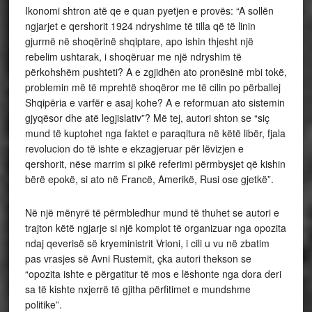
Ikonomi shtron atë qe e quan pyetjen e provës: “A sollën
ngjarjet e qershorit 1924 ndryshime të tilla që të linin
gjurmë në shoqërinë shqiptare, apo ishin thjesht një
rebelim ushtarak, i shoqëruar me një ndryshim të
përkohshëm pushteti? A e zgjidhën ato pronësinë mbi tokë,
problemin më të mprehtë shoqëror me të cilin po përballej
Shqipëria e varfër e asaj kohe? A e reformuan ato sistemin
gjyqësor dhe atë legjislativ”? Më tej, autori shton se “siç
mund të kuptohet nga faktet e paraqitura në këtë libër, fjala
revolucion do të ishte e ekzagjeruar për lëvizjen e
qershorit, nëse marrim si pikë referimi përmbysjet që kishin
bërë epokë, si ato në Francë, Amerikë, Rusi ose gjetkë”.
Në një mënyrë të përmbledhur mund të thuhet se autori e
trajton këtë ngjarje si një komplot të organizuar nga opozita
ndaj qeverisë së kryeministrit Vrioni, i cili u vu në zbatim
pas vrasjes së Avni Rustemit, çka autori thekson se
“opozita ishte e përgatitur të mos e lëshonte nga dora deri
sa të kishte nxjerrë të gjitha përfitimet e mundshme
politike”.