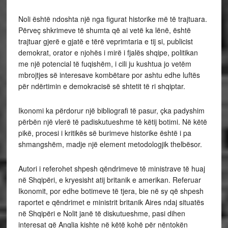
Noli është ndoshta një nga figurat historike më të trajtuara.
Përveç shkrimeve të shumta që ai vetë ka lënë, është
trajtuar gjerë e gjatë e tërë veprimtaria e tij si, publicist
demokrat, orator e njohës i mirë i fjalës shqipe, politikan
me një potencial të fuqishëm, i cili ju kushtua jo vetëm
mbrojtjes së interesave kombëtare por ashtu edhe luftës
për ndërtimin e demokracisë së shtetit të ri shqiptar.
Ikonomi ka përdorur një bibliografi të pasur, çka padyshim
përbën një vlerë të padiskutueshme të këtij botimi. Në këtë
pikë, procesi i kritikës së burimeve historike është i pa
shmangshëm, madje një element metodologjik thelbësor.
Autori i referohet shpesh qëndrimeve të ministrave të huaj
në Shqipëri, e kryesisht atij britanik e amerikan. Referuar
Ikonomit, por edhe botimeve të tjera, bie në sy që shpesh
raportet e qëndrimet e ministrit britanik Aires ndaj situatës
në Shqipëri e Nolit janë të diskutueshme, pasi dihen
interesat që Anglia kishte në këtë kohë për nëntokën