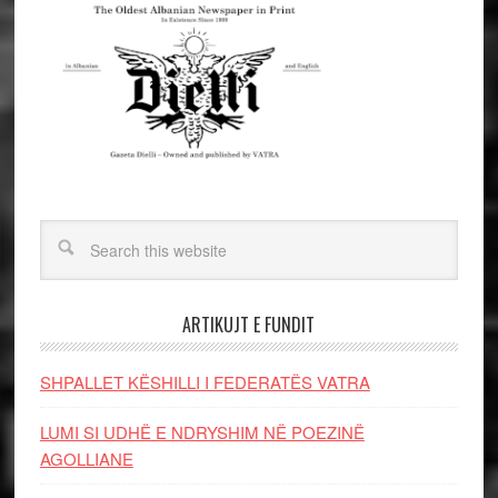
ARTIKUJT E FUNDIT
SHPALLET KËSHILLI I FEDERATËS VATRA
LUMI SI UDHË E NDRYSHIM NË POEZINË
AGOLLIANE