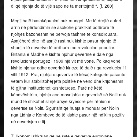
di që njohja do të vijë sapo ne ta meritojmë “. (f. 280)
Megjithatë bashkëpunimi nuk mungoi. Me të drejtë autori
arrin në përfundimin se asokohe praktikat botërore të
njohjes bazoheshin në përvoja tashmë të konsoliduara.
Asnjëherë dhe në asnjë rast nuk kishte pasur njohje të
shpejta të qeverive të ardhura me revolucion popullor.
Britania e Madhe e kishte njohur qeverinë e dalë nga
revolucioni portugez i 1909 një vit më vonë. Po kaq vonë
kishte njohur edhe qeverinë kineze të dalë nga revolucioni i
vitit 1912. Pra, njohja e qeverive të kësaj kategorie pasonte
vetëm kur stabilizohej jeta politike në vend dhe krijoheshin
të gjitha institucionet kushtetuese. Parë në këtë
këndvështrim, njohja apo mosnjohja e qeverisë së Nolit nuk
mund të shikohet si një arsye kryesore për rënien e
qeverisë së Nolit. Sigurisht që huaja e mohuar për Nolin
nga Lidhja e Kombeve do të kishte pasur një ndikim pozitiv
në qeverisjen e tij.
Z. Ikonomi shkruan që në sytë e qeverive europiane