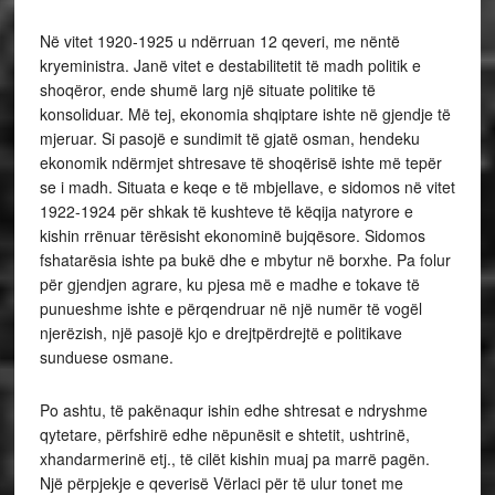
Në vitet 1920-1925 u ndërruan 12 qeveri, me nëntë
kryeministra. Janë vitet e destabilitetit të madh politik e
shoqëror, ende shumë larg një situate politike të
konsoliduar. Më tej, ekonomia shqiptare ishte në gjendje të
mjeruar. Si pasojë e sundimit të gjatë osman, hendeku
ekonomik ndërmjet shtresave të shoqërisë ishte më tepër
se i madh. Situata e keqe e të mbjellave, e sidomos në vitet
1922-1924 për shkak të kushteve të këqija natyrore e
kishin rrënuar tërësisht ekonominë bujqësore. Sidomos
fshatarësia ishte pa bukë dhe e mbytur në borxhe. Pa folur
për gjendjen agrare, ku pjesa më e madhe e tokave të
punueshme ishte e përqendruar në një numër të vogël
njerëzish, një pasojë kjo e drejtpërdrejtë e politikave
sunduese osmane.
Po ashtu, të pakënaqur ishin edhe shtresat e ndryshme
qytetare, përfshirë edhe nëpunësit e shtetit, ushtrinë,
xhandarmerinë etj., të cilët kishin muaj pa marrë pagën.
Një përpjekje e qeverisë Vërlaci për të ulur tonet me