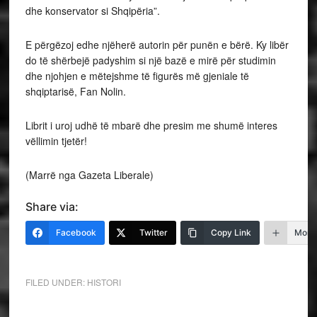
dhe konservator si Shqipëria”.
E përgëzoj edhe njëherë autorin për punën e bërë. Ky libër
do të shërbejë padyshim si një bazë e mirë për studimin
dhe njohjen e mëtejshme të figurës më gjeniale të
shqiptarisë, Fan Nolin.
Librit i uroj udhë të mbarë dhe presim me shumë interes
vëllimin tjetër!
(Marrë nga Gazeta Liberale)
Share via:
Facebook
Twitter
Copy Link
More
FILED UNDER:
HISTORI