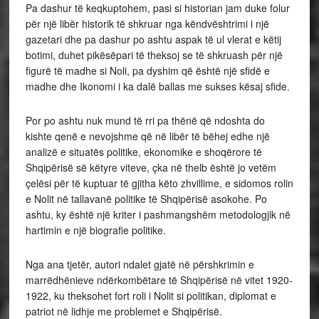
Pa dashur të keqkuptohem, pasi si historian jam duke folur
për një libër historik të shkruar nga këndvështrimi i një
gazetari dhe pa dashur po ashtu aspak të ul vlerat e këtij
botimi, duhet pikësëpari të theksoj se të shkruash për një
figurë të madhe si Noli, pa dyshim që është një sfidë e
madhe dhe Ikonomi i ka dalë ballas me sukses kësaj sfide.
Por po ashtu nuk mund të rri pa thënë që ndoshta do
kishte qenë e nevojshme që në libër të bëhej edhe një
analizë e situatës politike, ekonomike e shoqërore të
Shqipërisë së këtyre viteve, çka në thelb është jo vetëm
çelësi për të kuptuar të gjitha këto zhvillime, e sidomos rolin
e Nolit në tallavanë politike të Shqipërisë asokohe. Po
ashtu, ky është një kriter i pashmangshëm metodologjik në
hartimin e një biografie politike.
Nga ana tjetër, autori ndalet gjatë në përshkrimin e
marrëdhënieve ndërkombëtare të Shqipërisë në vitet 1920-
1922, ku theksohet fort roli i Nolit si politikan, diplomat e
patriot në lidhje me problemet e Shqipërisë.