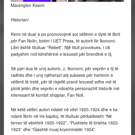
Marenglen Kasmi
Historian/
Kemi
në duar e po promovojmë sot vëllimin e dytë të librit
për Fan Nolin, botim i UET Press, të autorit Ilir Ikonomi.
Libri është titulluar “Rebeli”. Një titull provokues, i cili
padyshim nxit kërshërinë e lexuesit për brendinë e tij.
Së pari dua të uroj autorin, z. Ikonomi, për veprën e tij të
radhës dhe i uroj njëherazi atij suksese për hartimin e
vëllimit të tretë, për të risjellë pranë lexuesit edhe më të
plotë jetën dhe veprën e ndoshta personazhit historik më
interesant të kombit shqiptar, Fan Noli.
Në këtë vëllim autori ndalet në vitet 1920-1924 dhe e ka
ndarë librin në tre kapituj, të titulluar përkatësisht “Në
terren të vështirë 1920-1922”, “Pushtete të brishta 1922-
1923” dhe “Gjashtë muaj kryeministër 1924”.