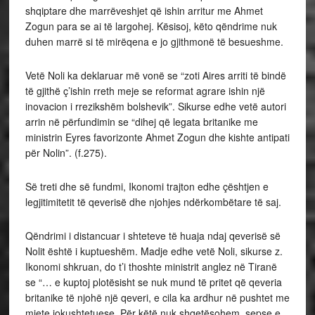
shqiptare dhe marrëveshjet që ishin arritur me Ahmet
Zogun para se ai të largohej. Kësisoj, këto qëndrime nuk
duhen marrë si të mirëqena e jo gjithmonë të besueshme.
Vetë Noli ka deklaruar më vonë se “zoti Aires arriti të bindë
të gjithë ç’ishin rreth meje se reformat agrare ishin një
inovacion i rrezikshëm bolshevik”. Sikurse edhe vetë autori
arrin në përfundimin se “dihej që legata britanike me
ministrin Eyres favorizonte Ahmet Zogun dhe kishte antipati
për Nolin”. (f.275).
Së treti dhe së fundmi, Ikonomi trajton edhe çështjen e
legjitimitetit të qeverisë dhe njohjes ndërkombëtare të saj.
Qëndrimi i distancuar i shteteve të huaja ndaj qeverisë së
Nolit është i kuptueshëm. Madje edhe vetë Noli, sikurse z.
Ikonomi shkruan, do t’i thoshte ministrit anglez në Tiranë
se “… e kuptoj plotësisht se nuk mund të pritet që qeveria
britanike të njohë një qeveri, e cila ka ardhur në pushtet me
mjete jokushtetuese. Për këtë nuk shqetësohem, sepse e