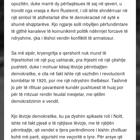
opozitën, duke marrë dy përfaqësues të saj në qeveri, u
trondit nga vrasja e Avni Rustemit, i cili ishte shndërruar në
një simbol të atdhetarisë dhe të demokracisë në sytë e
shumë shqiptarëve. Kjo ngjarje solli mbylljen përfundimtare
të gjithë kanaleve të komunikimit politik ndërmjet forcave të
ndryshme, çka i lëshoi vendin konfliktit të armatosur.
Sa më sipër, kryengritja e qershorit nuk mund të
thjeshtohet në një puç ushtarak, pra thjesht në një çështje
pushteti, duke i mohuar kësaj lëvizje përmbajtjen
demokratike, e cila në fakt ishte një vazhdim i revolucionit
kombëtar të 1920, por me një ndryshim thelbësor. Tashmë
jo për të rifituar pavarësinë kundër pushtuesit të huaj por
për të rrëzuar rendin feudal mesjetar, me qëllim
demokratizimin e vendit.
Kjo lëvizje demokratike, ku pa dyshim spikaste roli i Nolit,
ishte në fakt pjesë e të njëjtave lëvizje, me të njëjtën
përmbajtje, që vendet e tjera perëndimore i kishin zhvilluar
kohë më parë, sigurisht me veçoritë e tyre. Për arsye që