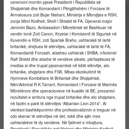
ceremoni morrën pjesë Presidenti i Republikës së
Shqipërisë dhe Komandant i Përgjithshëm i Forcave të
Armatosura zoti Bujar Nishani, Ministrja e Mbrojtjes e RSH,
zonja Mimi Kodheli, Shefi i Shtabit të FA, Gjeneral-major
Jeronim Bazo, Ambasadori i Mbretërisë së Bashkuar në
vendin tonë Zoti Canon, Kryetar i Komisionit të Sigurisë në
Kuvendin e RSH, zoti Spartak Braho, ushtarakë të lartë
britanikë, drejtues të stërvitjes, ushtarakë të lartë të FA,
Komandantë Forcash, atasheu ushtarak i SHBA, n/kolonel
Ralf Shield dhe atashe të vendeve aleate, përfaqësues të
medias si dhe trupat pjesmarrësë në këtë stërvitje, ato
britanike, shqiptare dhe FSK. Mbas ekzekutimit të
Hymneve Kombëtare të Britanisë dhe Shqipërisë,
Nën/Admiral R.K.Tarrant, Komandant i Forcave të Marinës
Mbretërore dhe operacioneve në kuadër të BE, prezantoi
rezultatet e arritura nga trupat britanike dhe ato shqiptare,
në fazën e parë të stërvitjes “Albanian-Lion-2014”. Ai
vlerësoi bashkëpunimin dhe profesionalizmin e treguar në
cdo skenar të stërvitjes në det, tokë dhe ajër mes
ushtarakëve të dy vendeve. Në fjalimet e mbajtura,
Presidenti i Republikës zoti Nishani dhe Ministrja Kodheli