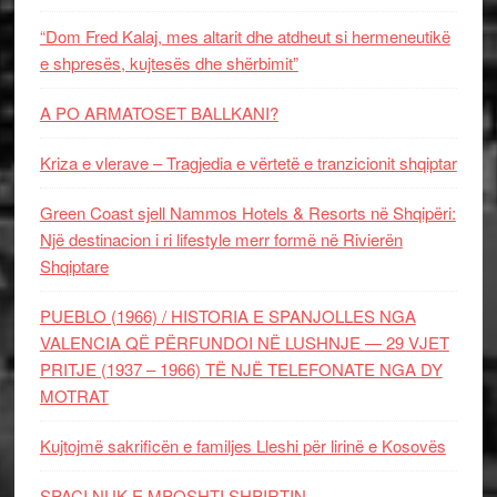
“Dom Fred Kalaj, mes altarit dhe atdheut si hermeneutikë
e shpresës, kujtesës dhe shërbimit”
A PO ARMATOSET BALLKANI?
Kriza e vlerave – Tragjedia e vërtetë e tranzicionit shqiptar
Green Coast sjell Nammos Hotels & Resorts në Shqipëri:
Një destinacion i ri lifestyle merr formë në Rivierën
Shqiptare
PUEBLO (1966) / HISTORIA E SPANJOLLES NGA
VALENCIA QË PËRFUNDOI NË LUSHNJE — 29 VJET
PRITJE (1937 – 1966) TË NJË TELEFONATE NGA DY
MOTRAT
Kujtojmë sakrificën e familjes Lleshi për lirinë e Kosovës
SPAÇI NUK E MPOSHTI SHPIRTIN