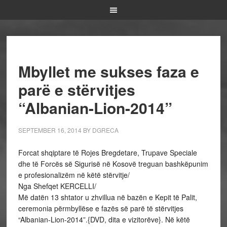
Mbyllet me sukses faza e
parë e stërvitjes
“Albanian-Lion-2014”
SEPTEMBER 16, 2014
BY
DGRECA
Forcat shqiptare të Rojes Bregdetare, Trupave Speciale
dhe të Forcës së Sigurisë në Kosovë treguan bashkëpunim
e profesionalizëm në këtë stërvitje/
Nga Shefqet KERCELLI/
Më datën 13 shtator u zhvillua në bazën e Kepit të Palit,
ceremonia përmbyllëse e fazës së parë të stërvitjes
“Albanian-Lion-2014”.{DVD, dita e vizitorëve}. Në këtë