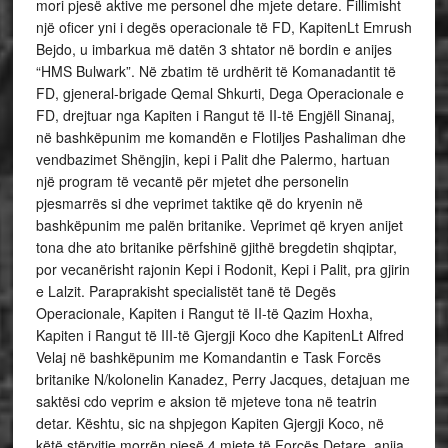
mori pjesë aktive me personel dhe mjete detare. Fillimisht
një oficer yni i degës operacionale të FD, KapitenLt Emrush
Bejdo, u imbarkua më datën 3 shtator në bordin e anijes
“HMS Bulwark”. Në zbatim të urdhërit të Komanadantit të
FD, gjeneral-brigade Qemal Shkurti, Dega Operacionale e
FD, drejtuar nga Kapiten i Rangut të II-të Engjëll Sinanaj,
në bashkëpunim me komandën e Flotiljes Pashaliman dhe
vendbazimet Shëngjin, kepi i Palit dhe Palermo, hartuan
një program të vecantë për mjetet dhe personelin
pjesmarrës si dhe veprimet taktike që do kryenin në
bashkëpunim me palën britanike. Veprimet që kryen anijet
tona dhe ato britanike përfshinë gjithë bregdetin shqiptar,
por vecanërisht rajonin Kepi i Rodonit, Kepi i Palit, pra gjirin
e Lalzit. Paraprakisht specialistët tanë të Degës
Operacionale, Kapiten i Rangut të II-të Qazim Hoxha,
Kapiten i Rangut të III-të Gjergji Koco dhe KapitenLt Alfred
Velaj në bashkëpunim me Komandantin e Task Forcës
britanike N/kolonelin Kanadez, Perry Jacques, detajuan me
saktësi cdo veprim e aksion të mjeteve tona në teatrin
detar. Kështu, sic na shpjegon Kapiten Gjergji Koco, në
këtë stërvitje morrën pjesë 4 mjete të Forcës Detare, anija