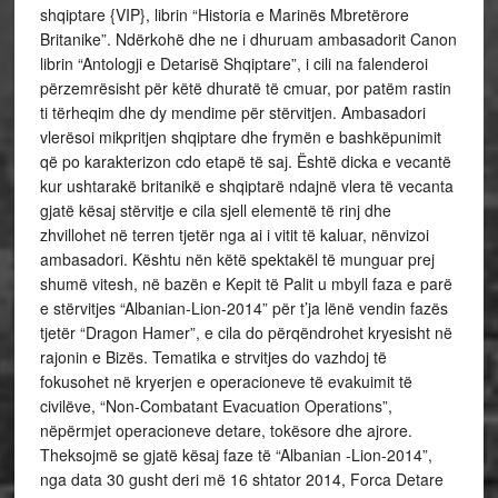
shqiptare {VIP}, librin “Historia e Marinës Mbretërore
Britanike”. Ndërkohë dhe ne i dhuruam ambasadorit Canon
librin “Antologji e Detarisë Shqiptare”, i cili na falenderoi
përzemrësisht për këtë dhuratë të cmuar, por patëm rastin
ti tërheqim dhe dy mendime për stërvitjen. Ambasadori
vlerësoi mikpritjen shqiptare dhe frymën e bashkëpunimit
që po karakterizon cdo etapë të saj. Është dicka e vecantë
kur ushtarakë britanikë e shqiptarë ndajnë vlera të vecanta
gjatë kësaj stërvitje e cila sjell elementë të rinj dhe
zhvillohet në terren tjetër nga ai i vitit të kaluar, nënvizoi
ambasadori. Kështu nën këtë spektakël të munguar prej
shumë vitesh, në bazën e Kepit të Palit u mbyll faza e parë
e stërvitjes “Albanian-Lion-2014” për t’ja lënë vendin fazës
tjetër “Dragon Hamer”, e cila do përqëndrohet kryesisht në
rajonin e Bizës. Tematika e strvitjes do vazhdoj të
fokusohet në kryerjen e operacioneve të evakuimit të
civilëve, “Non-Combatant Evacuation Operations”,
nëpërmjet operacioneve detare, tokësore dhe ajrore.
Theksojmë se gjatë kësaj faze të “Albanian -Lion-2014”,
nga data 30 gusht deri më 16 shtator 2014, Forca Detare