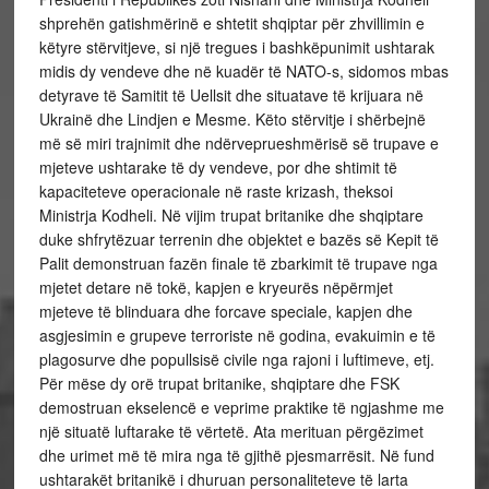
shprehën gatishmërinë e shtetit shqiptar për zhvillimin e
këtyre stërvitjeve, si një tregues i bashkëpunimit ushtarak
midis dy vendeve dhe në kuadër të NATO-s, sidomos mbas
detyrave të Samitit të Uellsit dhe situatave të krijuara në
Ukrainë dhe Lindjen e Mesme. Këto stërvitje i shërbejnë
më së miri trajnimit dhe ndërveprueshmërisë së trupave e
mjeteve ushtarake të dy vendeve, por dhe shtimit të
kapaciteteve operacionale në raste krizash, theksoi
Ministrja Kodheli. Në vijim trupat britanike dhe shqiptare
duke shfrytëzuar terrenin dhe objektet e bazës së Kepit të
Palit demonstruan fazën finale të zbarkimit të trupave nga
mjetet detare në tokë, kapjen e kryeurës nëpërmjet
mjeteve të blinduara dhe forcave speciale, kapjen dhe
asgjesimin e grupeve terroriste në godina, evakuimin e të
plagosurve dhe popullsisë civile nga rajoni i luftimeve, etj.
Për mëse dy orë trupat britanike, shqiptare dhe FSK
demostruan ekselencë e veprime praktike të ngjashme me
një situatë luftarake të vërtetë. Ata merituan përgëzimet
dhe urimet më të mira nga të gjithë pjesmarrësit. Në fund
ushtarakët britanikë i dhuruan personaliteteve të larta