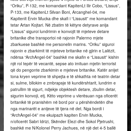
“Oriku”, P-132, me komandant KapitenLt Ilir Cobo, “Lissus”,
P-133, me KapitenLt Silvan Boni, Arcanghel-04, me
Kapitenlt Ervin Mucka dhe skafi i “Lissusit” me komandant
tetar Artan Kojtari. Në zbatim të këtyre detyrave anija
“Lissus” siguroi lundrimin e konvojit të mjeteve detare
britanike dhe transportoi në rajonin Palermo mjete
zbarkuese bashkë me personelin marins. “Oriku” siguroi
rajonin e zbarkimit të mjeteve britanike në gjirin e Lalëzit,
ndërsa “ArchAngel-04” bashkë me skafin e “Lissusit” kishin
një rol tepër të vecantë, sepse ato imituan mjetin terrorist
që do pengonte zbarkimin e mjeteve britanike. Katër anijet
tona kryen veprime të shpejta e të shkathta në teatrin detar
si, sulme, bllokim e zmbrapsje të kundërshtarit, lundrim e
patrullim të sigurt, ndjekje objektesh detare, zbulim detar,
sigurim konvoji, etj. Këto veprime u vlerësuan nga oficerët
britanikë të pranishëm në bord por u përshëndetën dhe
nga marinarët e anijeve të tjera në det. Nga bordi i
“ArchAngel-04” me ekuipazh kapiten Ervin Mucka,
n/oficerët Sabri Idrizi, Skënder Elezi dhe Sokol Pjetrushi,
bashkë me N/Kolonel Perry Jachues, në një det 4-5 ballë