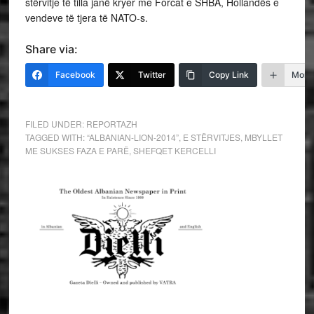
stërvitje të tilla janë kryer me Forcat e SHBA, Hollandës e
vendeve të tjera të NATO-s.
Share via:
Facebook
Twitter
Copy Link
More
FILED UNDER:
REPORTAZH
TAGGED WITH:
“ALBANIAN-LION-2014”
,
E STËRVITJES
,
MBYLLET
ME SUKSES FAZA E PARË
,
SHEFQET KERCELLI