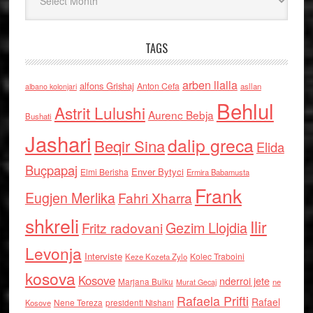
TAGS
arben llalla
alfons Grishaj
Anton Cefa
asllan
albano kolonjari
Behlul
Astrit Lulushi
Aurenc Bebja
Bushati
Jashari
dalip greca
Beqir Sina
Elida
Buçpapaj
Enver Bytyci
Elmi Berisha
Ermira Babamusta
Frank
Eugjen Merlika
Fahri Xharra
shkreli
Ilir
Gezim Llojdia
Fritz radovani
Levonja
Interviste
Kolec Traboini
Keze Kozeta Zylo
kosova
Kosove
nderroi jete
Marjana Bulku
ne
Murat Gecaj
Rafaela Prifti
Rafael
Nene Tereza
Kosove
presidenti Nishani