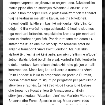
ndoqëm veprimet sinjifikative të anijeve tona. N/koloneli ka
marrë pjesë dhe në stërvitjen “Albanian-Lion-2013” në
Vlorë. Shoh më tepër cilësi e profesionalizëm tek marinarët
tuaj në krahasim me vitin e kaluar, më tha N/koloneli.
Faleminderit!- ja kthyem bashkë më kapiten Gjergjin. Kur
dëgjon të tilla vlerësime nga ushtarakë të huaj, e sidomos
nga marinarë britanikë, respekti dhe krenaria për marinarët
tanë të shtohet dhjetë fish. Por detarët tanë më datën 14
shtator realizuan dhe një stërvitje me tematikë tjetër në
anijen e transportit “Anvil Point London”. Ata nuk ishin
vizitorë të thjeshtë në këtë anije, por nën drejtimin e n/toger
Jetnor Ballës, bënë bordimin e saj, kontrollin fizik, kontrollin
e dokumentave, kontrolluan ekuipazhin dhe gjetjen e mallit
kontrabandë. Mbas këtij kontrolli anija e transportit “Anvil
Point London” u lejua të bregëzohej në portin e Durrësit,
ndërsa detarët tanë të sigurt, po përgatiten për patrullime e
stërvitjen e radhës. Është i treti vit që Forca jonë Detare
dhe trupa nga Focat e tjera të Armatosura zhvillojn
stërvitjen e koduar “Albanian–Lion” me Marinën Mbretrore
Britanike dhe Forcat Speciale të saj. Mbas viteve 1990