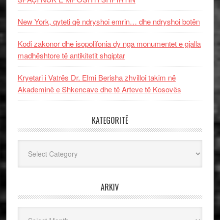
New York, qyteti që ndryshoi emrin… dhe ndryshoi botën
Kodi zakonor dhe isopolifonia dy nga monumentet e gjalla
madhështore të antikitetit shqiptar
Kryetari i Vatrës Dr. Elmi Berisha zhvilloi takim në
Akademinë e Shkencave dhe të Arteve të Kosovës
KATEGORITË
Kategoritë
ARKIV
Arkiv