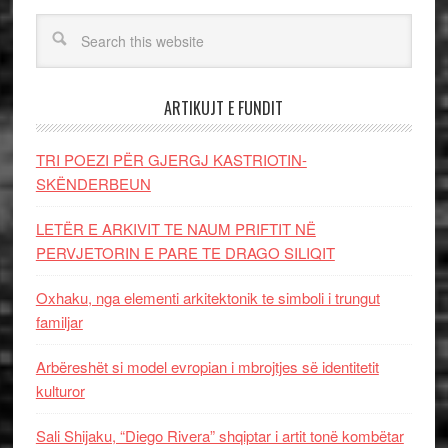
ARTIKUJT E FUNDIT
TRI POEZI PËR GJERGJ KASTRIOTIN-
SKËNDERBEUN
LETËR E ARKIVIT TE NAUM PRIFTIT NË
PERVJETORIN E PARE TE DRAGO SILIQIT
Oxhaku, nga elementi arkitektonik te simboli i trungut
familjar
Arbëreshët si model evropian i mbrojtjes së identitetit
kulturor
Sali Shijaku, “Diego Rivera” shqiptar i artit tonë kombëtar