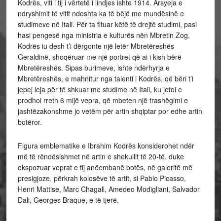
Kodrës, viti i tij i vërtetë i lindjes ishte 1914. Arsyeja e
ndryshimit të vitit ndoshta ka të bëjë me mundësinë e
studimeve në Itali. Për ta fituar këtë të drejtë studimi, pasi
hasi pengesë nga ministria e kulturës nën Mbretin Zog,
Kodrës iu desh t’i dërgonte një letër Mbretëreshës
Geraldinë, shoqëruar me një portret që ai i kish bërë
Mbretëreshës. Sipas burimeve, ishte ndërhyrja e
Mbretëreshës, e mahnitur nga talenti i Kodrës, që bëri t’i
jepej leja për të shkuar me studime në Itali, ku jetoi e
prodhoi rreth 6 mijë vepra, që mbeten një trashëgimi e
jashtëzakonshme jo vetëm për artin shqiptar por edhe artin
botëror.
Figura emblematike e Ibrahim Kodrës konsiderohet ndër
më të rëndësishmet në artin e shekullit të 20-të, duke
ekspozuar veprat e tij anëembanë botës, në galeritë më
presigjoze, përkrah kolosëve të artit, si Pablo Picasso,
Henri Mattise, Marc Chagall, Amedeo Modigliani, Salvador
Dali, Georges Braque, e të tjerë.