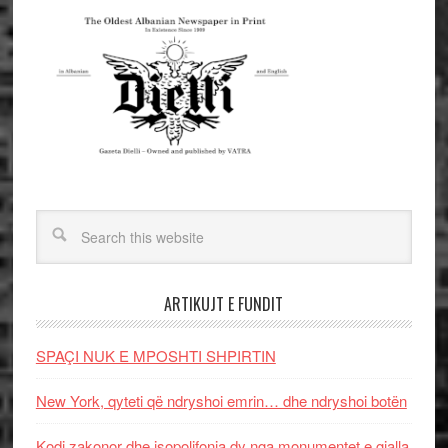
ARTIKUJT E FUNDIT
SPAÇI NUK E MPOSHTI SHPIRTIN
New York, qyteti që ndryshoi emrin… dhe ndryshoi botën
Kodi zakonor dhe isopolifonia dy nga monumentet e gjalla