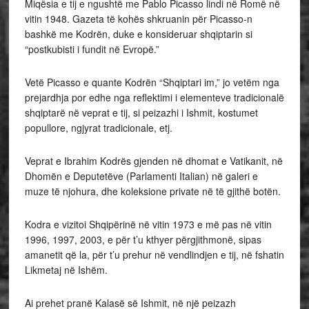
Miqësia e tij e ngushtë me Pablo Picasso lindi në Romë në
vitin 1948. Gazeta të kohës shkruanin për Picasso-n
bashkë me Kodrën, duke e konsideruar shqiptarin si
“postkubisti i fundit në Evropë.”
Vetë Picasso e quante Kodrën “Shqiptari im,” jo vetëm nga
prejardhja por edhe nga reflektimi i elementeve tradicionalë
shqiptarë në veprat e tij, si peizazhi i Ishmit, kostumet
popullore, ngjyrat tradicionale, etj.
Veprat e Ibrahim Kodrës gjenden në dhomat e Vatikanit, në
Dhomën e Deputetëve (Parlamenti Italian) në galeri e
muze të njohura, dhe koleksione private në të gjithë botën.
Kodra e vizitoi Shqipërinë në vitin 1973 e më pas në vitin
1996, 1997, 2003, e për t’u kthyer përgjithmonë, sipas
amanetit që la, për t’u prehur në vendlindjen e tij, në fshatin
Likmetaj në Ishëm.
Ai prehet pranë Kalasë së Ishmit, në një peizazh