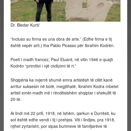
Dr. Bledar Kurti/
“Incluso su firma es una obra de arte.” (Edhe firma e tij
është vepër arti.) tha Pablo Picasso për Ibrahim Kodrën.
Poeti i madh francez, Paul Eluard, në vitin 1946 e quajti
Kodrën “primitivi i një civilizimi të ri.”
Shqipëria ka nxjerrë shumë emra artistësh të cilët kanë
arritur suksesin në botë, megjithatë, Ibrahim Kodra mbetet
artisti emër-madh më i rëndësishëm shqiptar i shekullit të
20-të.
Ai lindi më 22 prill, 1918, në Ishëm, qarkun e Durrësit, ku
sot është edhe vendi i tij i prehjes. Viti i lindjes, pra 1918,
njihet zyrtarisht, por sipas burimeve të familjarëve tē