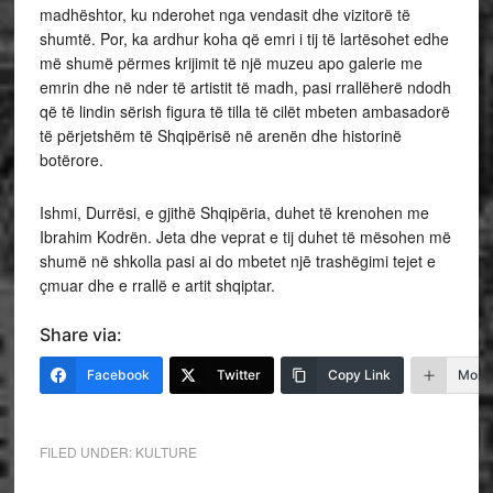
madhështor, ku nderohet nga vendasit dhe vizitorë të
shumtë. Por, ka ardhur koha që emri i tij të lartësohet edhe
më shumë përmes krijimit të një muzeu apo galerie me
emrin dhe në nder të artistit të madh, pasi rrallëherë ndodh
që të lindin sërish figura të tilla të cilët mbeten ambasadorë
të përjetshëm të Shqipërisë në arenën dhe historinë
botërore.
Ishmi, Durrësi, e gjithë Shqipëria, duhet të krenohen me
Ibrahim Kodrën. Jeta dhe veprat e tij duhet të mësohen më
shumë në shkolla pasi ai do mbetet njē trashëgimi tejet e
çmuar dhe e rrallë e artit shqiptar.
Share via:
Facebook
Twitter
Copy Link
More
FILED UNDER:
KULTURE