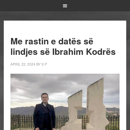
Me rastin e datës së
lindjes së Ibrahim Kodrës
APRIL 22, 2024
BY
S P