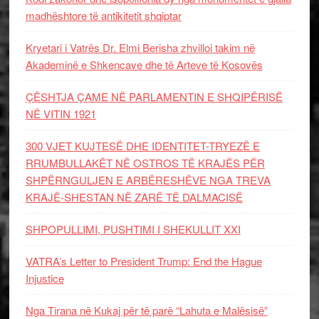
madhështore të antikitetit shqiptar
Kryetari i Vatrës Dr. Elmi Berisha zhvilloi takim në
Akademinë e Shkencave dhe të Arteve të Kosovës
ÇËSHTJA ÇAME NË PARLAMENTIN E SHQIPËRISË
NË VITIN 1921
300 VJET KUJTESË DHE IDENTITET-TRYEZË E
RRUMBULLAKËT NË OSTROS TË KRAJËS PËR
SHPËRNGULJEN E ARBËRESHËVE NGA TREVA
KRAJË-SHESTAN NË ZARË TË DALMACISË
SHPOPULLIMI, PUSHTIMI I SHEKULLIT XXI
VATRA’s Letter to President Trump: End the Hague
Injustice
Nga Tirana në Kukaj për të parë “Lahuta e Malësisë”