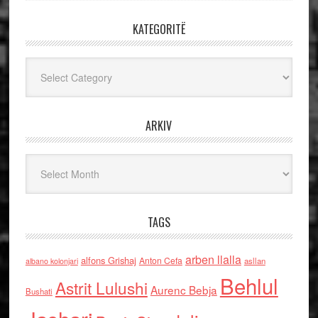
KATEGORITË
Kategoritë
ARKIV
Arkiv
TAGS
arben llalla
alfons Grishaj
Anton Cefa
asllan
albano kolonjari
Behlul
Astrit Lulushi
Aurenc Bebja
Bushati