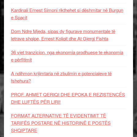
Kardinali Ernest Simoni rikthehet si dëshmitar në Burgun
e Spaçit
Dom Ndre Mjeda, sipas dy figurave monumentale të
letrave shqipe, Ernest Koliqit dhe At Gjergj Fishta
36 vjet tranzicion, nga ekonomia prodhuese te ekonomia
e përfitimit
A ndihmon krijimtaria në zbulimin e potencialeve të
fshehura?
PROF. AHMET QERIQI DHE EPOKA E REZISTENCЁS
DHE LUFTЁS PЁR LIRI!
FORMAT ALTERNATIVE TË EVIDENTIMIT TË
TARIFËS POSTARE NË HISTORINË E POSTËS
SHQIPTARE