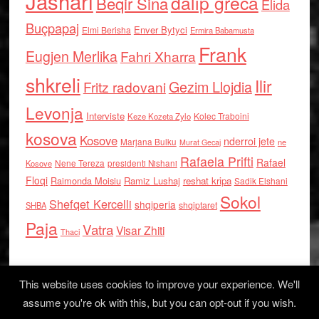
Jashari
dalip greca
Beqir Sina
Elida
Buçpapaj
Enver Bytyci
Elmi Berisha
Ermira Babamusta
Frank
Eugjen Merlika
Fahri Xharra
shkreli
Ilir
Gezim Llojdia
Fritz radovani
Levonja
Interviste
Kolec Traboini
Keze Kozeta Zylo
kosova
Kosove
nderroi jete
Marjana Bulku
ne
Murat Gecaj
Rafaela Prifti
Rafael
Nene Tereza
Kosove
presidenti Nishani
Floqi
Raimonda Moisiu
Ramiz Lushaj
reshat kripa
Sadik Elshani
Sokol
Shefqet Kercelli
shqiperia
shqiptaret
SHBA
Paja
Vatra
Visar Zhiti
Thaci
This website uses cookies to improve your experience. We'll
assume you're ok with this, but you can opt-out if you wish.