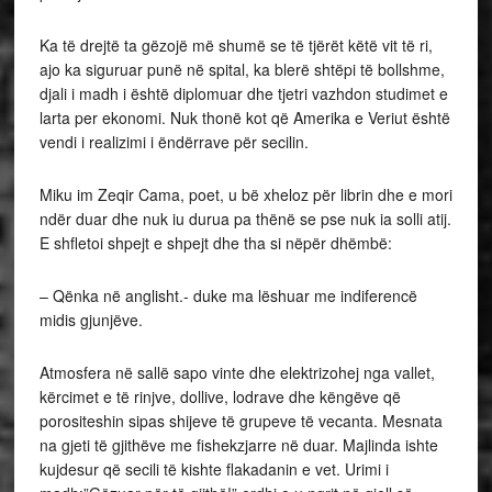
Ka të drejtë ta gëzojë më shumë se të tjërët këtë vit të ri,
ajo ka siguruar punë në spital, ka blerë shtëpi të bollshme,
djali i madh i është diplomuar dhe tjetri vazhdon studimet e
larta per ekonomi. Nuk thonë kot që Amerika e Veriut është
vendi i realizimi i ëndërrave për secilin.
Miku im Zeqir Cama, poet, u bë xheloz për librin dhe e mori
ndër duar dhe nuk iu durua pa thënë se pse nuk ia solli atij.
E shfletoi shpejt e shpejt dhe tha si nëpër dhëmbë:
– Qënka në anglisht.- duke ma lëshuar me indiferencë
midis gjunjëve.
Atmosfera në sallë sapo vinte dhe elektrizohej nga vallet,
kërcimet e të rinjve, dollive, lodrave dhe këngëve që
porositeshin sipas shijeve të grupeve të vecanta. Mesnata
na gjeti të gjithëve me fishekzjarre në duar. Majlinda ishte
kujdesur që secili të kishte flakadanin e vet. Urimi i