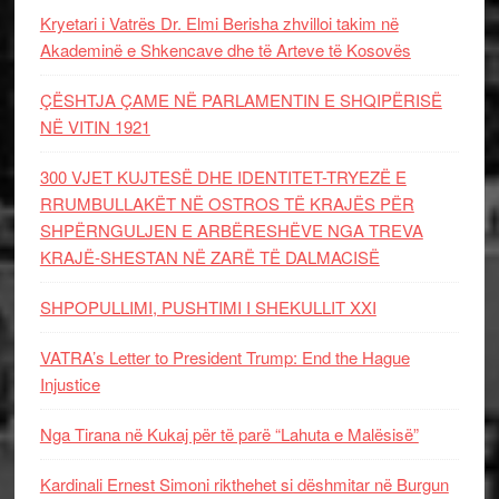
Kryetari i Vatrës Dr. Elmi Berisha zhvilloi takim në
Akademinë e Shkencave dhe të Arteve të Kosovës
ÇËSHTJA ÇAME NË PARLAMENTIN E SHQIPËRISË
NË VITIN 1921
300 VJET KUJTESË DHE IDENTITET-TRYEZË E
RRUMBULLAKËT NË OSTROS TË KRAJËS PËR
SHPËRNGULJEN E ARBËRESHËVE NGA TREVA
KRAJË-SHESTAN NË ZARË TË DALMACISË
SHPOPULLIMI, PUSHTIMI I SHEKULLIT XXI
VATRA’s Letter to President Trump: End the Hague
Injustice
Nga Tirana në Kukaj për të parë “Lahuta e Malësisë”
Kardinali Ernest Simoni rikthehet si dëshmitar në Burgun