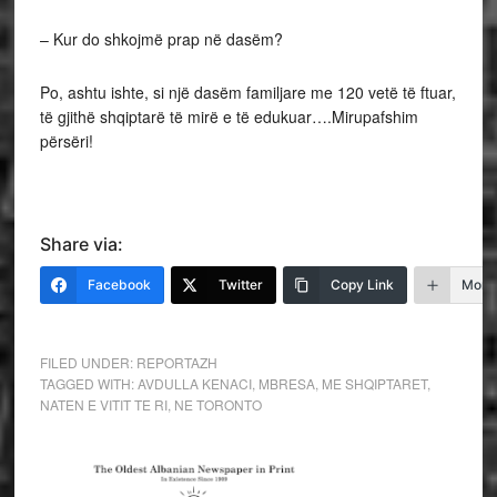
– Kur do shkojmë prap në dasëm?
Po, ashtu ishte, si një dasëm familjare me 120 vetë të ftuar,
të gjithë shqiptarë të mirë e të edukuar….Mirupafshim
përsëri!
Share via:
Facebook
Twitter
Copy Link
More
FILED UNDER:
REPORTAZH
TAGGED WITH:
AVDULLA KENACI
,
MBRESA
,
ME SHQIPTARET
,
NATEN E VITIT TE RI
,
NE TORONTO