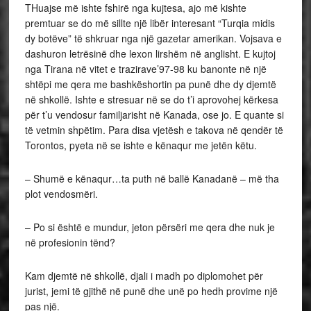
THuajse më ishte fshirë nga kujtesa, ajo më kishte
premtuar se do më sillte një libër interesant “Turqia midis
dy botëve” të shkruar nga një gazetar amerikan. Vojsava e
dashuron letrësinë dhe lexon lirshëm në anglisht. E kujtoj
nga Tirana në vitet e trazirave’97-98 ku banonte në një
shtëpi me qera me bashkëshortin pa punë dhe dy djemtë
në shkollë. Ishte e stresuar në se do t’i aprovohej kërkesa
për t’u vendosur familjarisht në Kanada, ose jo. E quante si
të vetmin shpëtim. Para disa vjetësh e takova në qendër të
Torontos, pyeta në se ishte e kënaqur me jetën këtu.
– Shumë e kënaqur…ta puth në ballë Kanadanë – më tha
plot vendosmëri.
– Po si është e mundur, jeton përsëri me qera dhe nuk je
në profesionin tënd?
Kam djemtë në shkollë, djali i madh po diplomohet për
jurist, jemi të gjithë në punë dhe unë po hedh provime një
pas një.