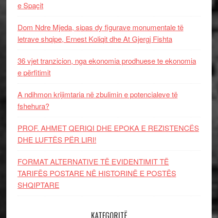
e Spaçit
Dom Ndre Mjeda, sipas dy figurave monumentale të
letrave shqipe, Ernest Koliqit dhe At Gjergj Fishta
36 vjet tranzicion, nga ekonomia prodhuese te ekonomia
e përfitimit
A ndihmon krijimtaria në zbulimin e potencialeve të
fshehura?
PROF. AHMET QERIQI DHE EPOKA E REZISTENCЁS
DHE LUFTЁS PЁR LIRI!
FORMAT ALTERNATIVE TË EVIDENTIMIT TË
TARIFËS POSTARE NË HISTORINË E POSTËS
SHQIPTARE
KATEGORITË