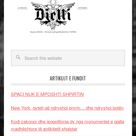
ARTIKUJT E FUNDIT
SPAÇI NUK E MPOSHTI SHPIRTIN
New York, qyteti që ndryshoi emrin… dhe ndryshoi botën
Kodi zakonor dhe isopolifonia dy nga monumentet e gjalla
madhështore të antikitetit shqiptar