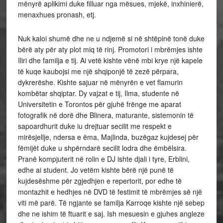
mënyrë aplikimi duke filluar nga mësues, mjekë, inxhinierë,
menaxhues pronash, etj.
Nuk kaloi shumë dhe ne u ndjemë si në shtëpinë tonë duke
bërë aty për aty plot miq të rinj. Promotori i mbrëmjes ishte
Iliri dhe familja e tij. Ai vetë kishte vënë mbi krye një kapele
të kuqe kaubojsi me një shqiponjë të zezë përpara,
dykrerëshe. Kishte sajuar në mënyrën e vet flamurin
kombëtar shqiptar. Dy vajzat e tij, Ilma, studente në
Universitetin e Torontos për gjuhë frënge me aparat
fotografik në dorë dhe Blinera, maturante, sistemonin të
sapoardhurit duke iu drejtuar secilit me respekt e
mirësjellje, ndersa e ëma, Majlinda, buzëgaz kujdesej për
fëmijët duke u shpërndarë secilit lodra dhe ëmbëlsira.
Pranë kompjuterit në rolin e DJ ishte djali i tyre, Erblini,
edhe ai student. Jo vetëm kishte bërë një punë të
kujdesëshme për zgjedhjen e repertorit, por edhe të
montazhit e hedhjes në DVD të festimit të mbrëmjes së një
viti më parë. Të ngjante se familja Karroqe kishte një sebep
dhe ne ishim të ftuarit e saj. Ish mesuesin e gjuhes angleze