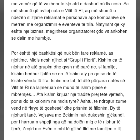
me zemër që të vazhdonte kjo afri e dashuri midis nesh. Sa
më shumë që avitej nata e Vitit të Ri, aq më shumë u
ndezën si zjarre reklamat e personave apo kompanive që
merren me organizimin e eventeve të tilla. Natyrisht që ky
është një biznes, megjithëse organizatorët çdo vit ankohen
se dalin me humbje.
Por është një bashkësi që nuk bën fare reklamë, as
njoftime. Midis nesh njihet si “Grupi i Fierit”. Kishim ca të
njohur në atë grupim dhe qysh më parë ne, si familje,
kishim hedhur fjalën se do të ishim aty po qe se do të
kishte vënde të lira. Ishim me fat, tri ditë përpara natës së
Vitit të Ri na lajmëruan se mund të ishim pjesë e
mbrëmjes… Ata kishin krijuar një traditë prej tetë vjetësh,
por si do ta kalonim ne midis tyre? Ashtu, të ndrojtur zumë
vend në “krye të qoshesë” dhe prisnim të fillonim. Dy të
njohurit tanë, Vojsava me Bekimin nuk dukeshin gjëkundi,
por i harruam shpejt nga që na dolën miq e të njohur të
tjerë, Zeqiri me Evën e mbi të gjithë Iliri me familjen e tij.