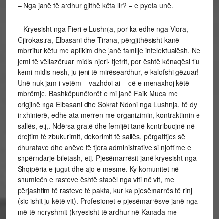
– Nga janë të ardhur gjithë këta lir? – e pyeta unë.
– Kryesisht nga Fieri e Lushnja, por ka edhe nga Vlora,
Gjirokastra, Elbasani dhe Tirana, përgjithësisht kanë
mbrritur këtu me aplikim dhe janë familje intelektualësh. Ne
jemi të vëllazëruar midis njeri- tjetrit, por është kënaqësi t’u
kemi midis nesh, ju jeni të mirëseardhur, e kalofshi gëzuar!
Unë nuk jam i vetëm – vazhdoi ai – që e menaxhoj këtë
mbrëmje. Bashkëpunëtorët e mi janë Faik Muca me
origjinë nga Elbasani dhe Sokrat Ndoni nga Lushnja, të dy
inxhinierë, edhe ata merren me organizimin, kontraktimin e
sallës, etj,. Ndërsa gratë dhe femijët tanë kontribuojnë në
drejtim të zbukurimit, dekorimit të sallës, përgatitjes së
dhuratave dhe anëve të tjera administrative si njoftime e
shpërndarje biletash, etj. Pjesëmarrësit janë kryesisht nga
Shqipëria e jugut dhe ajo e mesme. Ky komunitet në
shumicën e rasteve është stabël nga viti në vit, me
përjashtim të rasteve të pakta, kur ka pjesëmarrës të rinj
(sic ishit ju këtë vit). Profesionet e pjesëmarrësve janë nga
më të ndryshmit (kryesisht të ardhur në Kanada me