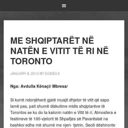
ME SHQIPTARËT NË
NATËN E VITIT TË RI NË
TORONTO
JANUARY 8, 2013
BY
DGRECA
Nga: Avdulla Kënaçi/ Mbresa/
Si kurrë ndonjëherë gjatë muajit dhjetor të vitit që sapo
lamë pas, pati shumë diskutime midis shqiptarëve të
Torontos se ku do ta kalonin natën e Vitit të ri. Atmosfera e
festimeve të 100-vjetorit të Shpalljes së Pavarësisë na
bashkoi edhe më shumë me njeri- tjetrin. Secili dëshironte