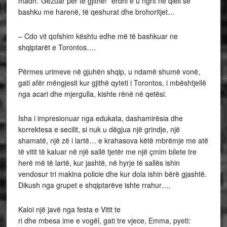
madh:”Gëzuar për të gjithë!” erdhi e u ngrit në qiell së
bashku me harenë, të qeshurat dhe brohoritjet…
– Cdo vit qofshim kështu edhe më të bashkuar ne
shqiptarët e Torontos….
Përmes urimeve në gjuhën shqip, u ndamë shumë vonë,
gati afër mëngjesit kur gjithë qyteti i Torontos, i mbështjellë
nga acari dhe mjergulla, kishte rënë në qetësi.
Isha i impresionuar nga edukata, dashamirësia dhe
korrektesa e secilit, si nuk u dëgjua një grindje, një
shamatë, një zë i lartë… e krahasova këtë mbrëmje me atë
të vitit të kaluar në një sallë tjetër me një çmim bilete tre
herë më të lartë, kur jashtë, në hyrje të sallës ishin
vendosur tri makina policie dhe kur dola ishin bërë gjashtë.
Dikush nga grupet e shqiptarëve ishte rrahur….
Kaloi një javë nga festa e Vitit te
ri dhe mbesa ime e vogël, gati tre vjece, Emma, pyeti: