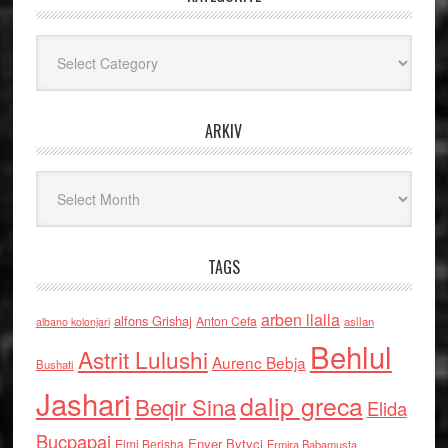
Kategoritë
ARKIV
Arkiv
TAGS
arben llalla
alfons Grishaj
Anton Cefa
asllan
albano kolonjari
Behlul
Astrit Lulushi
Aurenc Bebja
Bushati
Jashari
dalip greca
Beqir Sina
Elida
Buçpapaj
Enver Bytyci
Elmi Berisha
Ermira Babamusta