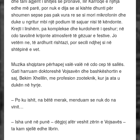
dhe tani agjent i shitjes se pronave, Ilir Karroqe e njihja
edhe më parë, por nuk e dija se ai kishte dhunti për
shoumen sepse pas pak vura re se si mori mikrofonin dhe
duke u ngritur mbi një podium të sajuar nisi të këndonte.
Krejti i lirshëm, pa komplekse dhe kurdoherë i qeshur; në
cdo tavolinë krijonte atmosferë të gëzuar e festive. Jo
vetëm ne, të ardhurit rishtazi, por secili ndjhej si në
shtëpinë e vet.
Muzika shqiptare përhapej valë-valë në cdo cep të sallës.
Gati harruam doktoreshë Vojsavën dhe bashkëshortin e
saj, Bekim Xhelilin, me profesion zooteknik, kur ja ata u
dukën në hyrje.
– Po ku ishit, na bëtë merak, menduam se nuk do na
vinit…
– Isha unë në punë – dëgjoj afër veshit zërin e Vojsavës –
ta kam sjellë edhe librin.