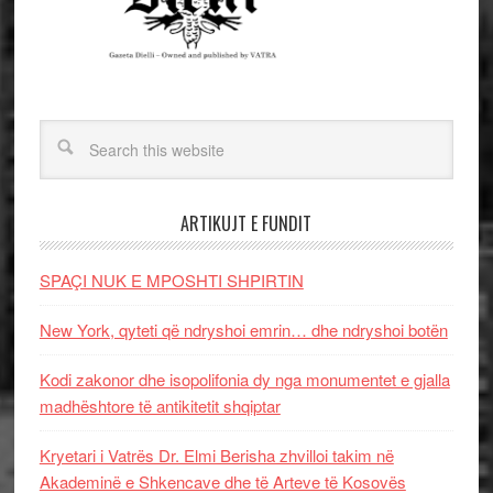
ARTIKUJT E FUNDIT
SPAÇI NUK E MPOSHTI SHPIRTIN
New York, qyteti që ndryshoi emrin… dhe ndryshoi botën
Kodi zakonor dhe isopolifonia dy nga monumentet e gjalla
madhështore të antikitetit shqiptar
Kryetari i Vatrës Dr. Elmi Berisha zhvilloi takim në
Akademinë e Shkencave dhe të Arteve të Kosovës