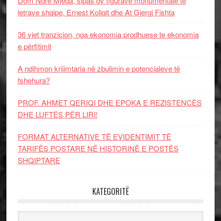
Dom Ndre Mjeda, sipas dy figurave monumentale të
letrave shqipe, Ernest Koliqit dhe At Gjergj Fishta
36 vjet tranzicion, nga ekonomia prodhuese te ekonomia
e përfitimit
A ndihmon krijimtaria në zbulimin e potencialeve të
fshehura?
PROF. AHMET QERIQI DHE EPOKA E REZISTENCЁS
DHE LUFTЁS PЁR LIRI!
FORMAT ALTERNATIVE TË EVIDENTIMIT TË
TARIFËS POSTARE NË HISTORINË E POSTËS
SHQIPTARE
KATEGORITË
Kategoritë