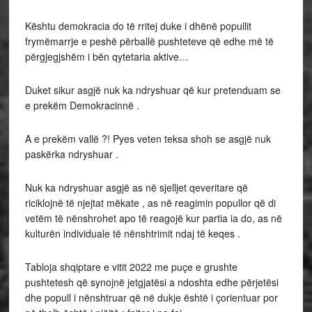
Kështu demokracia do të rritej duke i dhënë popullit
frymëmarrje e peshë përballë pushteteve që edhe më të
përgjegjshëm i bën qytetaria aktive…
Duket sikur asgjë nuk ka ndryshuar që kur pretenduam se
e prekëm Demokracinnë .
A e prekëm vallë ?! Pyes veten teksa shoh se asgjë nuk
paskërka ndryshuar .
Nuk ka ndryshuar asgjë as në sjelljet qeveritare që
riciklojnë të njejtat mëkate , as në reagimin popullor që di
vetëm të nënshrohet apo të reagojë kur partia ia do, as në
kulturën individuale të nënshtrimit ndaj të keqes .
Tabloja shqiptare e vitit 2022 me puçe e grushte
pushtetesh që synojnë jetgjatësi a ndoshta edhe përjetësi
dhe popull i nënshtruar që në dukje është i çorientuar por