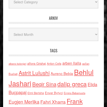
ARKIV
Arkiv
TAGS
arben llalla
alfons Grishaj
Anton Cefa
asllan
albano kolonjari
Behlul
Astrit Lulushi
Aurenc Bebja
Bushati
Jashari
dalip greca
Beqir Sina
Elida
Buçpapaj
Enver Bytyci
Elmi Berisha
Ermira Babamusta
Frank
Eugjen Merlika
Fahri Xharra