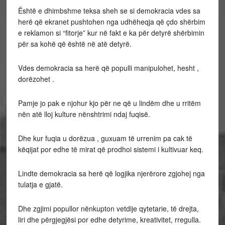
Është e dhimbshme teksa sheh se si demokracia vdes sa
herë që ekranet pushtohen nga udhëheqja që çdo shërbim
e reklamon si “fitorje” kur në fakt e ka për detyrë shërbimin
për sa kohë që është në atë detyrë.
Vdes demokracia sa herë që populli manipulohet, hesht ,
dorëzohet .
Pamje jo pak e njohur kjo për ne që u lindëm dhe u rritëm
nën atë lloj kulture nënshtrimi ndaj fuqisë.
Dhe kur fuqia u dorëzua , guxuam të urrenim pa cak të
këqijat por edhe të mirat që prodhoi sistemi i kultivuar keq.
Lindte demokracia sa herë që logjika njerërore zgjohej nga
tulatja e gjatë.
Dhe zgjimi popullor nënkupton vetdije qytetarie, të drejta,
liri dhe përgjegjësi por edhe detyrime, kreativitet, rregulla.