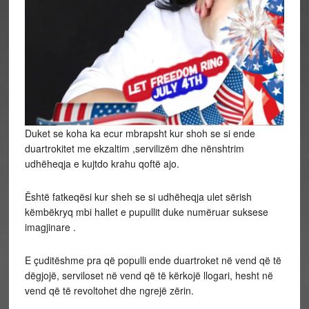
Duket se koha ka ecur mbrapsht kur shoh se si ende
duartrokitet me ekzaltim ,servilizëm dhe nënshtrim
udhëheqja e kujtdo krahu qoftë ajo.
Është fatkeqësi kur sheh se si udhëheqja ulet sërish
këmbëkryq mbi hallet e pupullit duke numëruar suksese
imagjinare .
E çuditëshme pra që populli ende duartroket në vend që të
dëgjojë, serviloset në vend që të kërkojë llogari, hesht në
vend që të revoltohet dhe ngrejë zërin.