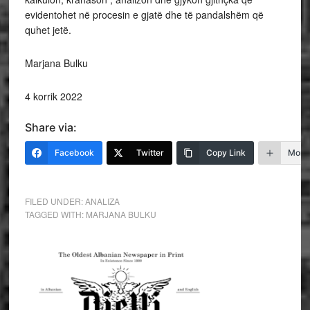
evidentohet në procesin e gjatë dhe të pandalshëm që
quhet jetë.
Marjana Bulku
4 korrik 2022
Share via:
Facebook
Twitter
Copy Link
More
FILED UNDER:
ANALIZA
TAGGED WITH:
MARJANA BULKU