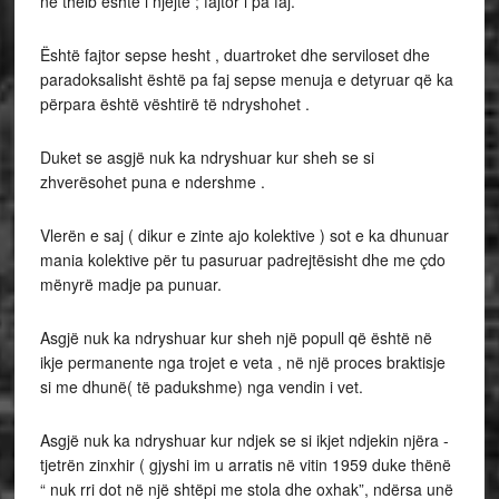
në thelb është i njëjtë ; fajtor i pa faj.
Është fajtor sepse hesht , duartroket dhe serviloset dhe
paradoksalisht është pa faj sepse menuja e detyruar që ka
përpara është vështirë të ndryshohet .
Duket se asgjë nuk ka ndryshuar kur sheh se si
zhverësohet puna e ndershme .
Vlerën e saj ( dikur e zinte ajo kolektive ) sot e ka dhunuar
mania kolektive për tu pasuruar padrejtësisht dhe me çdo
mënyrë madje pa punuar.
Asgjë nuk ka ndryshuar kur sheh një popull që është në
ikje permanente nga trojet e veta , në një proces braktisje
si me dhunë( të padukshme) nga vendin i vet.
Asgjë nuk ka ndryshuar kur ndjek se si ikjet ndjekin njëra -
tjetrën zinxhir ( gjyshi im u arratis në vitin 1959 duke thënë
“ nuk rri dot në një shtëpi me stola dhe oxhak”, ndërsa unë