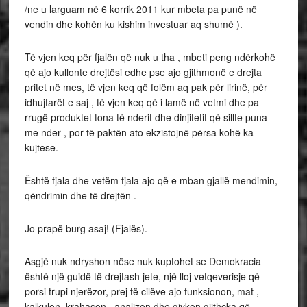
/ne u larguam në 6 korrik 2011 kur mbeta pa punë në
vendin dhe kohën ku kishim investuar aq shumë ).
Të vjen keq për fjalën që nuk u tha , mbeti peng ndërkohë
që ajo kullonte drejtësi edhe pse ajo gjithmonë e drejta
pritet në mes, të vjen keq që folëm aq pak për lirinë, për
idhujtarët e saj , të vjen keq që i lamë në vetmi dhe pa
rrugë produktet tona të nderit dhe dinjitetit që sillte puna
me nder , por të paktën ato ekzistojnë përsa kohë ka
kujtesē.
Êshtë fjala dhe vetëm fjala ajo që e mban gjallë mendimin,
qëndrimin dhe të drejtën .
Jo prapë burg asaj! (Fjalës).
Asgjë nuk ndryshon nëse nuk kuptohet se Demokracia
është një guidë të drejtash jete, një lloj vetqeverisje që
porsi trupi njerëzor, prej të cilëve ajo funksionon, mat ,
kalkulon, krahason , analizon dhe gjykon gjithçka që