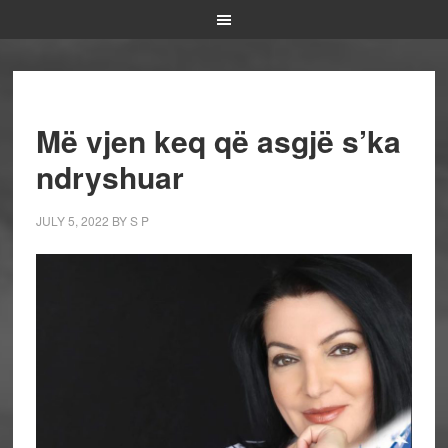
Më vjen keq që asgjë s’ka
ndryshuar
JULY 5, 2022
BY
S P