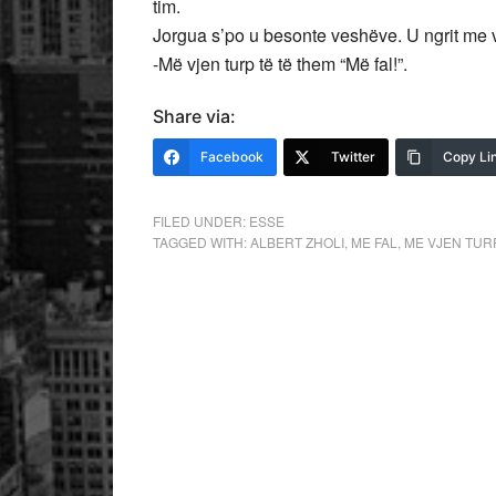
tim.
Jorgua s’po u besonte veshëve. U ngrit me vë
-Më vjen turp të të them “Më fal!”.
Share via:
Facebook
Twitter
Copy Li
FILED UNDER:
ESSE
TAGGED WITH:
ALBERT ZHOLI
,
ME FAL
,
ME VJEN TUR