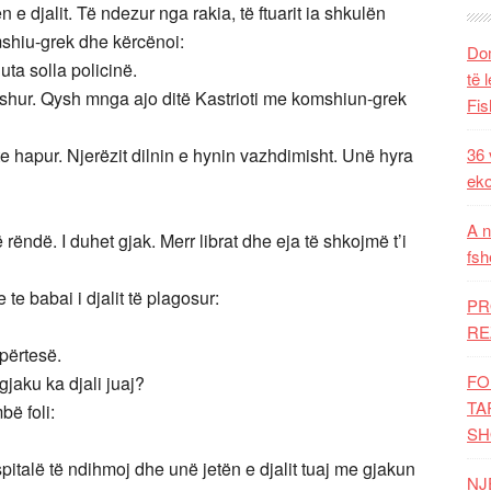
n e djalit. Të ndezur nga rakia, të ftuarit ia shkulën
shiu-grek dhe kërcënoi:
Dom
ta solla policinë.
të 
rishur. Qysh mnga ajo ditë Kastrioti me komshiun-grek
Fis
 hapur. Njerëzit dilnin e hynin vazhdimisht. Unë hyra
36 
eko
A n
rëndë. I duhet gjak. Merr librat dhe eja të shkojmë t’i
fsh
 te babai i djalit të plagosur:
PR
RE
përtesë.
FO
gjaku ka djali juaj?
TA
bë foli:
SH
italë të ndihmoj dhe unë jetën e djalit tuaj me gjakun
NJ