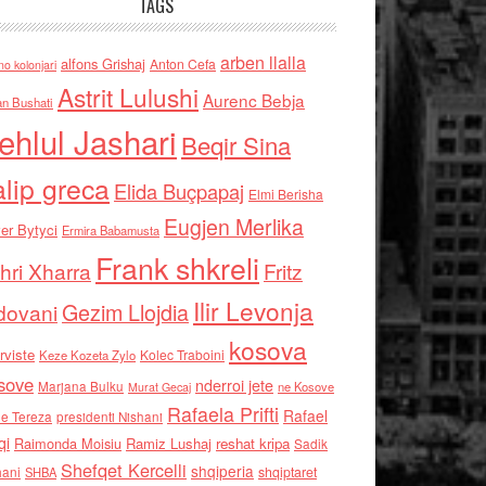
TAGS
arben llalla
alfons Grishaj
Anton Cefa
no kolonjari
Astrit Lulushi
Aurenc Bebja
an Bushati
ehlul Jashari
Beqir Sina
alip greca
Elida Buçpapaj
Elmi Berisha
Eugjen Merlika
er Bytyci
Ermira Babamusta
Frank shkreli
hri Xharra
Fritz
Ilir Levonja
Gezim Llojdia
dovani
kosova
rviste
Kolec Traboini
Keze Kozeta Zylo
sove
nderroi jete
Marjana Bulku
ne Kosove
Murat Gecaj
Rafaela Prifti
Rafael
e Tereza
presidenti Nishani
qi
Raimonda Moisiu
Ramiz Lushaj
reshat kripa
Sadik
Shefqet Kercelli
shqiperia
hani
shqiptaret
SHBA