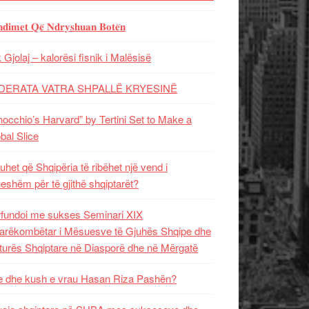
𝐝𝐢𝐦𝐞𝐭 𝐐𝐞̈ 𝐍𝐝𝐫𝐲𝐬𝐡𝐮𝐚𝐧 𝐁𝐨𝐭𝐞̈𝐧
 Gjolaj – kalorësi fisnik i Malësisë
DERATA VATRA SHPALLË KRYESINË
nocchio’s Harvard” by Tertini Set to Make a
bal Slice
uhet që Shqipëria të ribëhet një vend i
ueshëm për të gjithë shqiptarët?
fundoi me sukses Seminari XIX
rëkombëtar i Mësuesve të Gjuhës Shqipe dhe
turës Shqiptare në Diasporë dhe në Mërgatë
 dhe kush e vrau Hasan Riza Pashën?