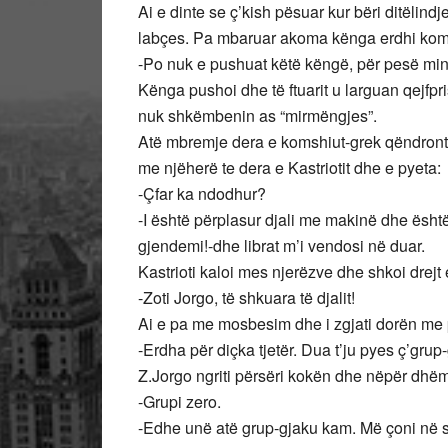
Ai e dinte se ç’kish pësuar kur bëri ditëlindje
labçes. Pa mbaruar akoma kënga erdhi kom
-Po nuk e pushuat këtë këngë, për pesë minu
Kënga pushoi dhe të ftuarit u larguan qejfp
nuk shkëmbenin as “mirmëngjes”.
Atë mbremje dera e komshiut-grek qëndronte
me njëherë te dera e Kastriotit dhe e pyeta:
-Çfar ka ndodhur?
-I është përplasur djali me makinë dhe është 
gjendemi!-dhe librat m’i vendosi në duar.
Kastrioti kaloi mes njerëzve dhe shkoi drejt e
-Zoti Jorgo, të shkuara të djalit!
Ai e pa me mosbesim dhe i zgjati dorën me 
-Erdha për diçka tjetër. Dua t’ju pyes ç’grup-
Z.Jorgo ngriti përsëri kokën dhe nëpër dhëm
-Grupi zero.
-Edhe unë atë grup-gjaku kam. Më çoni në sp