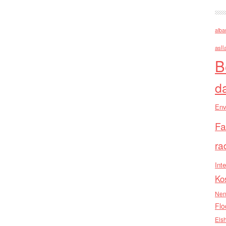
alba
asll
B
d
Env
Fa
ra
Inte
Ko
Nen
Flo
Els