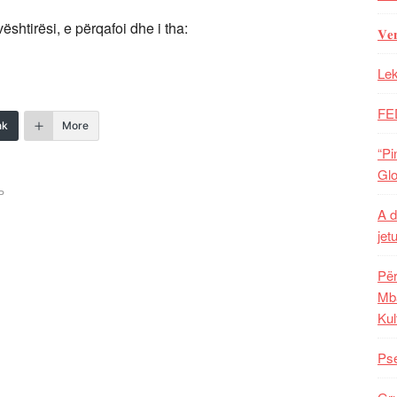
shtirësi, e përqafoi dhe i tha:
𝐕𝐞
Lek
FE
nk
More
“Pi
Glo
P
A d
jet
Për
Mba
Kul
Pse