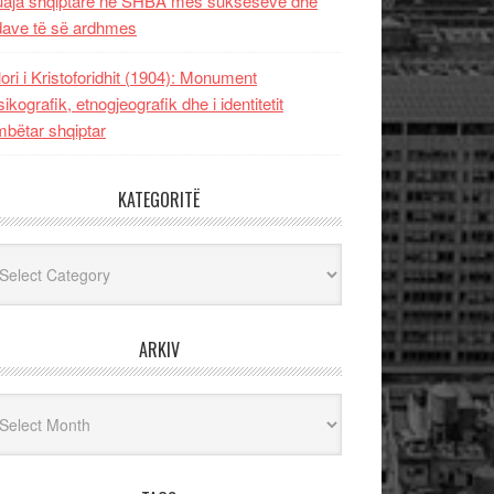
uaja shqiptare në SHBA mes sukseseve dhe
dave të së ardhmes
lori i Kristoforidhit (1904): Monument
sikografik, etnogjeografik dhe i identitetit
bëtar shqiptar
KATEGORITË
egoritë
ARKIV
iv