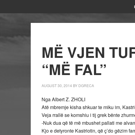
MË VJEN TU
“MË FAL”
AUGUST 30, 2014
BY
DGRECA
Nga Albert Z. ZHOLI
Atë mbremje kisha shkuar te miku im, Kastriot
Veja rrallë se komshiu i tij grek bënte zhurm
-Nuk dua që të më mbushet pallati me alvan
Kjo e detyronte Kastriotin, që ç’do gëzim fa