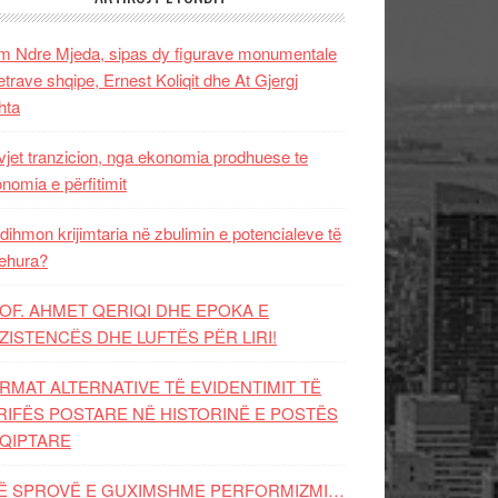
 Ndre Mjeda, sipas dy figurave monumentale
letrave shqipe, Ernest Koliqit dhe At Gjergj
hta
vjet tranzicion, nga ekonomia prodhuese te
nomia e përfitimit
dihmon krijimtaria në zbulimin e potencialeve të
ehura?
OF. AHMET QERIQI DHE EPOKA E
ZISTENCЁS DHE LUFTЁS PЁR LIRI!
RMAT ALTERNATIVE TË EVIDENTIMIT TË
RIFËS POSTARE NË HISTORINË E POSTËS
QIPTARE
Ë SPROVË E GUXIMSHME PERFORMIZMI…