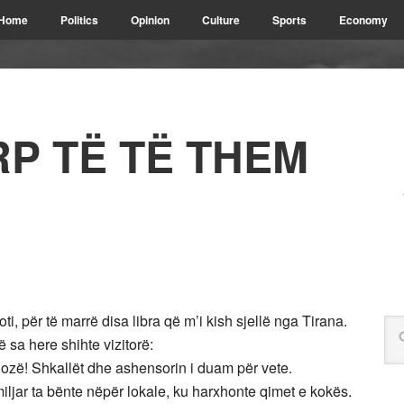
Home
Politics
Opinion
Culture
Sports
Economy
RP TË TË THEM
i, për të marrë disa libra që m’i kish sjellë nga Tirana.
ë sa here shihte vizitorë:
ozë! Shkallët dhe ashensorin i duam për vete.
miljar ta bënte nëpër lokale, ku harxhonte qimet e kokës.