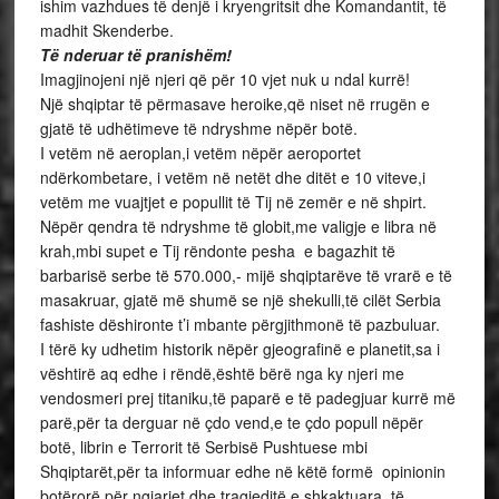
ishim vazhdues të denjë i kryengritsit dhe Komandantit, të
madhit Skenderbe.
Të nderuar të pranishëm!
Imagjinojeni një njeri që për 10 vjet nuk u ndal kurrë!
Një shqiptar të përmasave heroike,që niset në rrugën e
gjatë të udhëtimeve të ndryshme nëpër botë.
I vetëm në aeroplan,i vetëm nëpër aeroportet
ndërkombetare, i vetëm në netët dhe ditët e 10 viteve,i
vetëm me vuajtjet e popullit të Tij në zemër e në shpirt.
Nëpër qendra të ndryshme të globit,me valigje e libra në
krah,mbi supet e Tij rëndonte pesha e bagazhit të
barbarisë serbe të 570.000,- mijë shqiptarëve të vrarë e të
masakruar, gjatë më shumë se një shekulli,të cilët Serbia
fashiste dëshironte t’i mbante përgjithmonë të pazbuluar.
I tërë ky udhetim historik nëpër gjeografinë e planetit,sa i
vështirë aq edhe i rëndë,është bërë nga ky njeri me
vendosmeri prej titaniku,të paparë e të padegjuar kurrë më
parë,për ta derguar në çdo vend,e te çdo popull nëpër
botë, librin e Terrorit të Serbisë Pushtuese mbi
Shqiptarët,për ta informuar edhe në këtë formë opinionin
botërorë për ngjarjet dhe tragjeditë e shkaktuara të