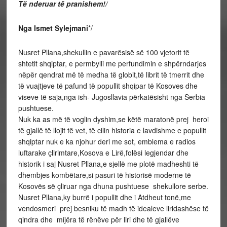
Të nderuar të pranishem!/
Nga Ismet Sylejmani
*/
Nusret Pllana,shekullin e pavarësisë së 100 vjetorit të
shtetit shqiptar, e permbylli me perfundimin e shpërndarjes
nëpër qendrat më të medha të globit,të librit të tmerrit dhe
të vuajtjeve të pafund të popullit shqipar të Kosoves dhe
viseve të saja,nga ish- Jugosllavia përkatësisht nga Serbia
pushtuese.
Nuk ka as më të voglin dyshim,se këtë maratonë prej heroi
të gjallë të llojit të vet, të cilin historia e lavdishme e popullit
shqiptar nuk e ka njohur deri me sot, emblema e radios
luftarake çlirimtare,Kosova e Lirë,folësi legjendar dhe
historik i saj Nusret Pllana,e sjellë me plotë madheshti të
dhembjes kombëtare,si pasuri të historisë moderne të
Kosovës së çliruar nga dhuna pushtuese shekullore serbe.
Nusret Pllana,ky burrë i popullit dhe i Atdheut tonë,me
vendosmeri prej besniku të madh të idealeve liridashëse të
qindra dhe mijëra të rënëve për liri dhe të gjallëve