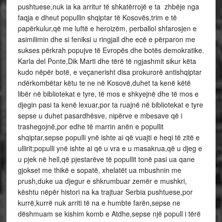
pushtuese,nuk ia ka arritur të shkatërrojë e ta zhbëje nga
faqja e dheut popullin shqiptar të Kosovës,trim e të
papërkulur,që me luftë e heroizëm, perballoi shfarosjen e
asimilimin dhe si feniksi u ringjall dhe ecë e përparon me
sukses përkrah popujve të Evropës dhe botës demokratike.
Karla del Ponte,Dik Marti dhe tërë të ngjashmit sikur këta
kudo nëpër botë, e veçanerisht disa prokurorë antishqiptar
ndërkombëtar këtu te ne në Kosovë,duhet ta kenë këtë
libër në bibliotekat e tyre, të mos e shkyejnë dhe të mos e
djegin pasi ta kenë lexuar,por ta ruajnë në bibliotekat e tyre
sepse u duhet pasardhësve, nipërve e mbesave që i
trashegojnë,por edhe të marrin anën e popullit
shqiptar,sepse populli ynë ishte ai që vuajti e heqi të zitë e
ullirit;populli ynë ishte ai që u vra e u masakrua,që u djeg e
u pjek në hell,që pjestarëve të popullit tonë pasi ua qane
gjokset me thikë e sopatë, xhelatët ua mbushnin me
prush,duke ua djegur e shkrumbuar zemër e mushkri,
kështu nëpër histori na ka trajtuar Serbia pushtuese,por
kurrë,kurrë nuk arriti të na e humbte farën,sepse ne
dëshmuam se kishim komb e Atdhe,sepse një popull i tërë