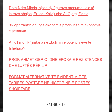
Dom Ndre Mjeda, sipas dy figurave monumentale të
letrave shqipe, Ernest Koliqit dhe At Gjergj Fishta
36 vjet tranzicion, nga ekonomia prodhuese te ekonomia
e përfitimit
A ndihmon krijimtaria në zbulimin e potencialeve të
fshehura?
PROF. AHMET QERIQI DHE EPOKA E REZISTENCЁS
DHE LUFTЁS PЁR LIRI!
FORMAT ALTERNATIVE TË EVIDENTIMIT TË
TARIFËS POSTARE NË HISTORINË E POSTËS
SHQIPTARE
KATEGORITË