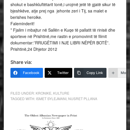
shokut e bashkluftëtarit tonë,i urojmë jetë të gjatë sikur të
bjeshkëve, atje prej nga jehonte zeri i Tij, sa malet e
berishes heroike.
Faleminderit!
* Fjalim i mbajtur në Sallën e Kuqe të pallatit të rinisë dhe
sporteve në Prishtinë,me rastin e promovimit të filmit
dokumentar:”RRUGËTIMI I NJE LIBRI NËPËR BOTË”.
Prishtinë,24 Dhjetor 2012
Share via:
Facebook
Twitter
Copy Link
More
FILED UNDER:
KRONIKE
,
KULTURE
TAGGED WITH:
ISMET SYLEJMANI
,
NUSRET PLLANA