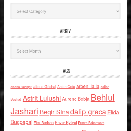
Kategoritë
ARKIV
Arkiv
TAGS
arben llalla
alfons Grishaj
Anton Cefa
asllan
albano kolonjari
Behlul
Astrit Lulushi
Aurenc Bebja
Bushati
Jashari
dalip greca
Beqir Sina
Elida
Buçpapaj
Enver Bytyci
Elmi Berisha
Ermira Babamusta