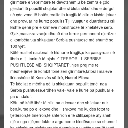
çlirimtarë e veprimtarë të devotshëm,u bë zemra e çdo
pjestari të popullit shqiptar dhe si bleta shkoi dhe e dergoi
në çdo vend të botës,realitetin tragjik të cilin e kishte jetuar
dhe provuar në kurriz populli i Tij i vuajtur e duarthatë,i cili
kishte qenë pre e krimeve monstruoze të xhelatëve serb.
Gjak,masakra,vrasje,dhunë dhe terror permanent njerëzor
e kombëtar,ka shkaktuar Serbia pushtuese më shumë se
100 vjet.
Këtë realitet nacional të hidhur e tragjik,e ka pasqyruar në
librin e tij tanimë të njohur” TERRORI I SERBISE
PUSHTUESE MBI SHQIPTARET”,njëri prej më të
mëdhenjëve të kombit tonë,zeri çlirimtarë,fatosi i maleve
liridashëse të Kosovës së lirë, Nusret Pllana.
Të këqijat e mëdha që iu shkaktuan popullit tonë nga
Serbia pushtuese,erdhën valë- valë e kurrë pa pushuar e
pa u ndalur.
Këtu në këtë libër të cilin pa e lexuar dhe shfletuar nuk
bën,kurse po e lexove dhe i shikove me kujdes fotot të
tjetërson,të tmerron,të shterron e të cfilit,sepse aty sheh
një e nga një,me fakte e argumente bindëse,se sa shume i
ka shkaktuar gjakëderdhje,dhembje e vuajtje popullit tonë