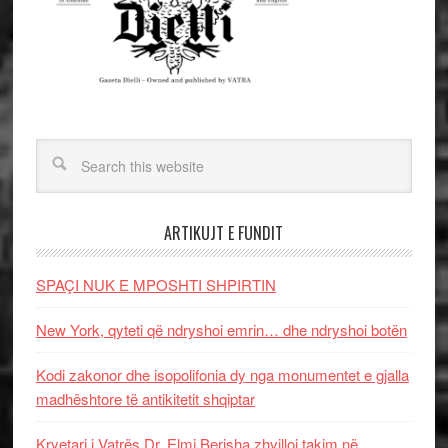
ARTIKUJT E FUNDIT
SPAÇI NUK E MPOSHTI SHPIRTIN
New York, qyteti që ndryshoi emrin… dhe ndryshoi botën
Kodi zakonor dhe isopolifonia dy nga monumentet e gjalla
madhështore të antikitetit shqiptar
Kryetari i Vatrës Dr. Elmi Berisha zhvilloi takim në