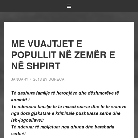
ME VUAJTJET E
POPULLIT NË ZEMËR E
NË SHPIRT
JANUARY 7, 2013
BY
DGRECA
Të dashura familje të heronjëve dhe dëshmorëve të
kombit! /
Të nderuara familje të të masakruarve dhe të të vrarëve
nga dora gjakatare e kriminale pushtuese serbe dhe
ish-jugosllave!/
Të nderuar të mbijetuar nga dhuna dhe barabaria
serbe!/