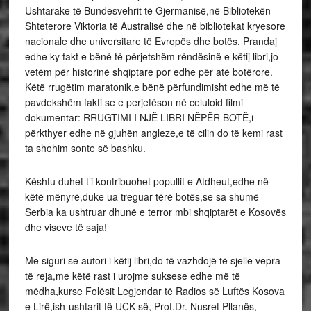
Ushtarake të Bundesvehrit të Gjermanisë,në Bibliotekën
Shteterore Viktoria të Australisë dhe në bibliotekat kryesore
nacionale dhe universitare të Evropës dhe botës. Prandaj
edhe ky fakt e bënë të përjetshëm rëndësinë e këtij libri,jo
vetëm për historinë shqiptare por edhe për atë botërore.
Këtë rrugëtim maratonik,e bënë përfundimisht edhe më të
pavdekshëm fakti se e perjetëson në celuloid filmi
dokumentar: RRUGTIMI I NJË LIBRI NËPËR BOTË,i
përkthyer edhe në gjuhën angleze,e të cilin do të kemi rast
ta shohim sonte së bashku.
Kështu duhet t’i kontribuohet popullit e Atdheut,edhe në
këtë mënyrë,duke ua treguar tërë botës,se sa shumë
Serbia ka ushtruar dhunë e terror mbi shqiptarët e Kosovës
dhe viseve të saja!
Me siguri se autori i këtij libri,do të vazhdojë të sjelle vepra
të reja,me këtë rast i urojme suksese edhe më të
mëdha,kurse Folësit Legjendar të Radios së Luftës Kosova
e Lirë,ish-ushtarit të UÇK-së, Prof.Dr. Nusret Pllanës,