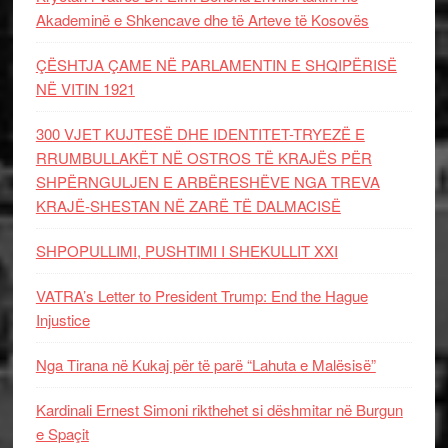
Akademinë e Shkencave dhe të Arteve të Kosovës
ÇËSHTJA ÇAME NË PARLAMENTIN E SHQIPËRISË
NË VITIN 1921
300 VJET KUJTESË DHE IDENTITET-TRYEZË E
RRUMBULLAKËT NË OSTROS TË KRAJËS PËR
SHPËRNGULJEN E ARBËRESHËVE NGA TREVA
KRAJË-SHESTAN NË ZARË TË DALMACISË
SHPOPULLIMI, PUSHTIMI I SHEKULLIT XXI
VATRA’s Letter to President Trump: End the Hague
Injustice
Nga Tirana në Kukaj për të parë “Lahuta e Malësisë”
Kardinali Ernest Simoni rikthehet si dëshmitar në Burgun
e Spaçit