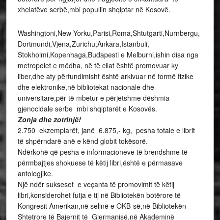
xhelatëve serbë,mbi popullin shqiptar në Kosovë.
Washingtoni,New Yorku,Parisi,Roma,Shtutgarti,Nurnbergu,
Dortmundi,Vjena,Zurichu,Ankara,Istanbuli,
Stokholmi,Kopenhaga,Budapesti e Melburni,ishin disa nga
metropolet e mëdha, në të cilat është promovuar ky
liber,dhe aty përfundimisht është arkivuar në formë fizike
dhe elektronike,në bibliotekat nacionale dhe
universitare,për të mbetur e përjetshme dëshmia
gjenocidale serbe mbi shqiptarët e Kosovës.
Zonja dhe zotrinjë!
2.750 ekzemplarët, janë 6.875,- kg, pesha totale e librit
të shpërndarë anë e kënd globit tokësorë.
Ndërkohë që pesha e informacioneve të brendshme të
përmbajtjes shokuese të këtij libri,është e përmasave
antologjike.
Një ndër sukseset e veçanta të promovimit të këtij
libri,konsiderohet futja e tij në Bibliotekën botërore të
Kongresit Amerikan,në selinë e OKB-së,në Bibliotekën
Shtetrore të Bajernit të Gjermanisë,në Akademinë