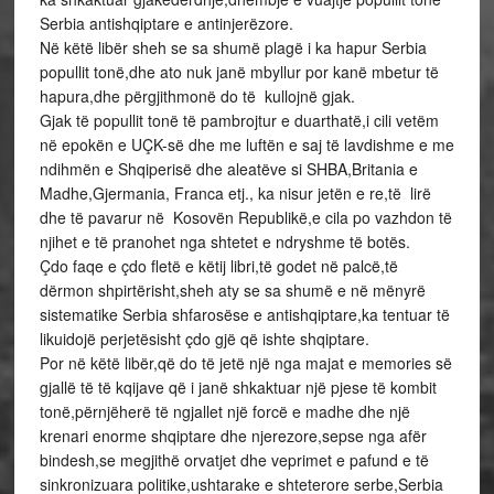
Serbia antishqiptare e antinjerëzore.
Në këtë libër sheh se sa shumë plagë i ka hapur Serbia
popullit tonë,dhe ato nuk janë mbyllur por kanë mbetur të
hapura,dhe përgjithmonë do të kullojnë gjak.
Gjak të popullit tonë të pambrojtur e duarthatë,i cili vetëm
në epokën e UÇK-së dhe me luftën e saj të lavdishme e me
ndihmën e Shqiperisë dhe aleatëve si SHBA,Britania e
Madhe,Gjermania, Franca etj., ka nisur jetën e re,të lirë
dhe të pavarur në Kosovën Republikë,e cila po vazhdon të
njihet e të pranohet nga shtetet e ndryshme të botës.
Çdo faqe e çdo fletë e këtij libri,të godet në palcë,të
dërmon shpirtërisht,sheh aty se sa shumë e në mënyrë
sistematike Serbia shfarosëse e antishqiptare,ka tentuar të
likuidojë perjetësisht çdo gjë që ishte shqiptare.
Por në këtë libër,që do të jetë një nga majat e memories së
gjallë të të kqijave që i janë shkaktuar një pjese të kombit
tonë,përnjëherë të ngjallet një forcë e madhe dhe një
krenari enorme shqiptare dhe njerezore,sepse nga afër
bindesh,se megjithë orvatjet dhe veprimet e pafund e të
sinkronizuara politike,ushtarake e shteterore serbe,Serbia