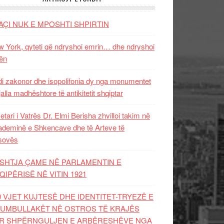
AÇI NUK E MPOSHTI SHPIRTIN
 York, qyteti që ndryshoi emrin… dhe ndryshoi
ën
i zakonor dhe isopolifonia dy nga monumentet
jalla madhështore të antikitetit shqiptar
etari i Vatrës Dr. Elmi Berisha zhvilloi takim në
deminë e Shkencave dhe të Arteve të
sovës
SHTJA ÇAME NË PARLAMENTIN E
QIPËRISË NË VITIN 1921
0 VJET KUJTESË DHE IDENTITET-TRYEZË E
UMBULLAKËT NË OSTROS TË KRAJËS
R SHPËRNGULJEN E ARBËRESHËVE NGA