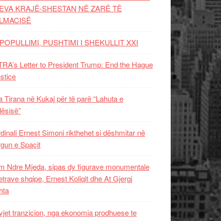
EVA KRAJË-SHESTAN NË ZARË TË
LMACISË
POPULLIMI, PUSHTIMI I SHEKULLIT XXI
RA’s Letter to President Trump: End the Hague
ustice
 Tirana në Kukaj për të parë “Lahuta e
ësisë”
dinali Ernest Simoni rikthehet si dëshmitar në
gun e Spaçit
 Ndre Mjeda, sipas dy figurave monumentale
letrave shqipe, Ernest Koliqit dhe At Gjergj
hta
vjet tranzicion, nga ekonomia prodhuese te