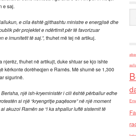
 e saj.
Ark
llukun, e cila është gjithashtu ministre e energjisë dhe
ublik për projektet e ndërtimit për të favorizuar
e imunitetit të saj.”,
thuhet më tej në artikuj.
alba
njerëz, thuhet në artikujt, duke shtuar se kjo ishte
asll
dit që kërkonte dorëheqjen e Ramës. Më shumë se 1,300
B
ar sigurinë.
d
 Berisha, një ish-kryeministër i cili është përballur edhe
rotestën si një “kryengritje paqësore” në një moment
Env
 ai akuzoi Ramën se “i ka shpallur luftë sistemit të
Fa
ra
Inte