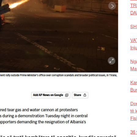
TR
DA
SH
VAT
Inj
Nga
Mal
Kar
Bur
Dom
të 
Fis
36 