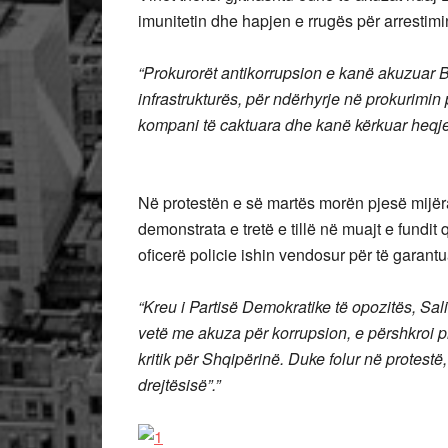
imunitetin dhe hapjen e rrugës për arrestimin
“Prokurorët antikorrupsion e kanë akuzuar Ba
infrastrukturës, për ndërhyrje në prokurimin p
kompani të caktuara dhe kanë kërkuar heqjen 
Në protestën e së martës morën pjesë mijëra 
demonstrata e tretë e tillë në muajt e fun
oficerë policie ishin vendosur për të garantu
“Kreu i Partisë Demokratike të opozitës, Sali
vetë me akuza për korrupsion, e përshkroi p
kritik për Shqipërinë. Duke folur në protestë,
drejtësisë”.”