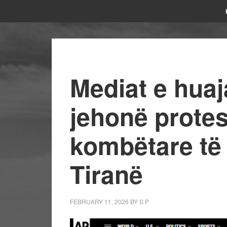
Mediat e huaj
jehonë protes
kombëtare të
Tiranë
FEBRUARY 11, 2026
BY
S P