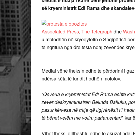
Mediat e huaja i kanë bërë jehonë protes
së kryeministrit Edi Rama dhe skandaleve
Associated Press
,
The Telegraph
dhe
Washi
u mblodhën në kryeqytetin e Shqipërisë për
të ngritura nga drejtësia ndaj zëvendës kry
Mediat vënë theksin edhe te përdorimi i gazit
ndërsa këta të fundit hodhën molotov.
“Qeveria e kryeministrit Edi Rama është krit
zëvendëskryeministren Belinda Balluku, por 
pasur kërkesa në rritje që ligjvënësit t’i he
të bëhet vetëm me votim parlamentar.”
, kan
Vihet theksi gjithashtu edhe te akuzat ndaj