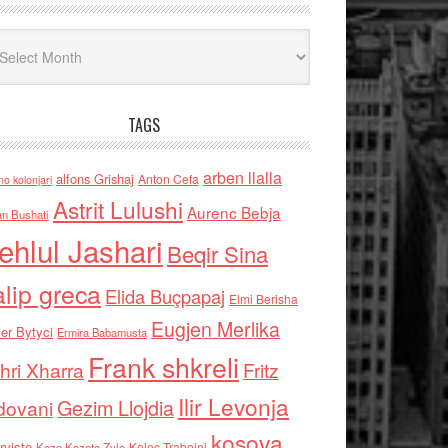
iv
TAGS
arben llalla
alfons Grishaj
Anton Cefa
no kolonjari
Astrit Lulushi
Aurenc Bebja
an Bushati
ehlul Jashari
Beqir Sina
alip greca
Elida Buçpapaj
Elmi Berisha
Eugjen Merlika
er Bytyci
Ermira Babamusta
Frank shkreli
hri Xharra
Fritz
Ilir Levonja
Gezim Llojdia
dovani
kosova
rviste
Kolec Traboini
Keze Kozeta Zylo