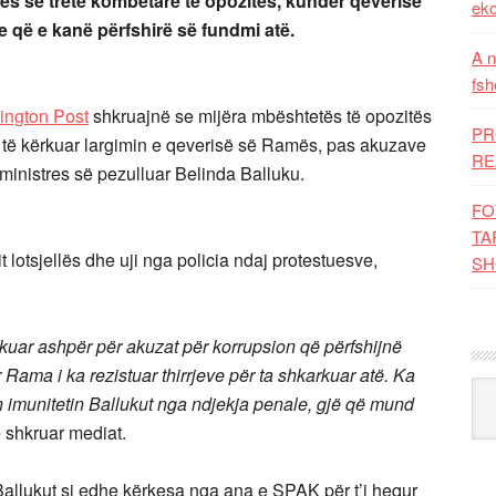
tës së tretë kombëtare të opozitës, kundër qeverisë
eko
 që e kanë përfshirë së fundmi atë.
A n
fsh
ngton Post
shkruajnë se mijëra mbështetës të opozitës
PR
 të kërkuar largimin e qeverisë së Ramës, pas akuzave
RE
eministres së pezulluar Belinda Balluku.
FO
TA
 lotsjellës dhe uji nga policia ndaj protestuesve,
SH
ikuar ashpër për akuzat për korrupsion që përfshijnë
Rama i ka rezistuar thirrjeve për ta shkarkuar atë. Ka
Kat
qin imunitetin Ballukut nga ndjekja penale, gjë që mund
ë shkruar mediat.
 Ballukut si edhe kërkesa nga ana e SPAK për t’i hequr