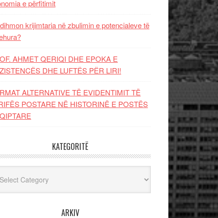
nomia e përfitimit
dihmon krijimtaria në zbulimin e potencialeve të
ehura?
OF. AHMET QERIQI DHE EPOKA E
ZISTENCЁS DHE LUFTЁS PЁR LIRI!
RMAT ALTERNATIVE TË EVIDENTIMIT TË
RIFËS POSTARE NË HISTORINË E POSTËS
QIPTARE
KATEGORITË
egoritë
ARKIV