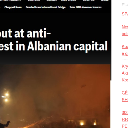
SP
New
bot
Kod
e g
Kry
Aka
Ko
ÇË
SH
30
RR
PË