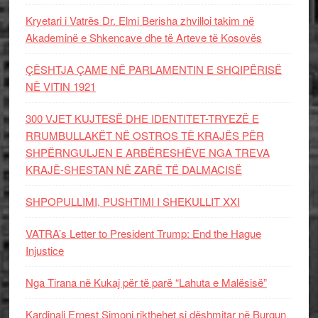
Kryetari i Vatrës Dr. Elmi Berisha zhvilloi takim në
Akademinë e Shkencave dhe të Arteve të Kosovës
ÇËSHTJA ÇAME NË PARLAMENTIN E SHQIPËRISË
NË VITIN 1921
300 VJET KUJTESË DHE IDENTITET-TRYEZË E
RRUMBULLAKËT NË OSTROS TË KRAJËS PËR
SHPËRNGULJEN E ARBËRESHËVE NGA TREVA
KRAJË-SHESTAN NË ZARË TË DALMACISË
SHPOPULLIMI, PUSHTIMI I SHEKULLIT XXI
VATRA’s Letter to President Trump: End the Hague
Injustice
Nga Tirana në Kukaj për të parë “Lahuta e Malësisë”
Kardinali Ernest Simoni rikthehet si dëshmitar në Burgun