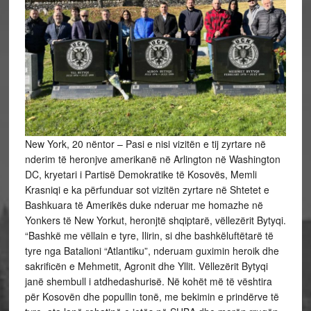
New York, 20 nëntor – Pasi e nisi vizitën e tij zyrtare në
nderim të heronjve amerikanë në Arlington në Washington
DC, kryetari i Partisë Demokratike të Kosovës, Memli
Krasniqi e ka përfunduar sot vizitën zyrtare në Shtetet e
Bashkuara të Amerikës duke nderuar me homazhe në
Yonkers të New Yorkut, heronjtë shqiptarë, vëllezërit Bytyqi.
“Bashkë me vëllain e tyre, Ilirin, si dhe bashkëluftëtarë të
tyre nga Batalioni “Atlantiku”, nderuam guximin heroik dhe
sakrificën e Mehmetit, Agronit dhe Yllit. Vëllezërit Bytyqi
janë shembull i atdhedashurisë. Në kohët më të vështira
për Kosovën dhe popullin tonë, me bekimin e prindërve të