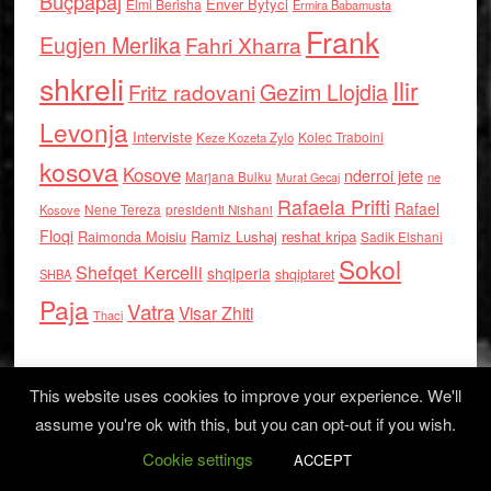
Buçpapaj
Enver Bytyci
Elmi Berisha
Ermira Babamusta
Frank
Eugjen Merlika
Fahri Xharra
shkreli
Ilir
Gezim Llojdia
Fritz radovani
Levonja
Interviste
Kolec Traboini
Keze Kozeta Zylo
kosova
Kosove
nderroi jete
Marjana Bulku
ne
Murat Gecaj
Rafaela Prifti
Rafael
Nene Tereza
Kosove
presidenti Nishani
Floqi
Raimonda Moisiu
Ramiz Lushaj
reshat kripa
Sadik Elshani
Sokol
Shefqet Kercelli
shqiperia
shqiptaret
SHBA
Paja
Vatra
Visar Zhiti
Thaci
This website uses cookies to improve your experience. We'll
assume you're ok with this, but you can opt-out if you wish.
Cookie settings
Log in
ACCEPT