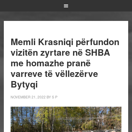
Memli Krasniqi përfundon
vizitën zyrtare në SHBA
me homazhe pranë
varreve të vëllezërve
Bytyqi
NOVEMBER 21, 2022
BY
S P