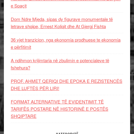
e Spaçit
Dom Ndre Mjeda, sipas dy figurave monumentale të
letrave shqipe, Ernest Koliqit dhe At Gjergj Fishta
36 vjet tranzicion, nga ekonomia prodhuese te ekonomia
e përfitimit
A ndihmon krijimtaria në zbulimin e potencialeve të
fshehura?
PROF. AHMET QERIQI DHE EPOKA E REZISTENCЁS
DHE LUFTЁS PЁR LIRI!
FORMAT ALTERNATIVE TË EVIDENTIMIT TË
TARIFËS POSTARE NË HISTORINË E POSTËS
SHQIPTARE