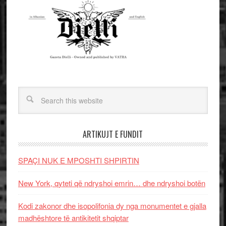
ARTIKUJT E FUNDIT
SPAÇI NUK E MPOSHTI SHPIRTIN
New York, qyteti që ndryshoi emrin… dhe ndryshoi botën
Kodi zakonor dhe isopolifonia dy nga monumentet e gjalla
madhështore të antikitetit shqiptar