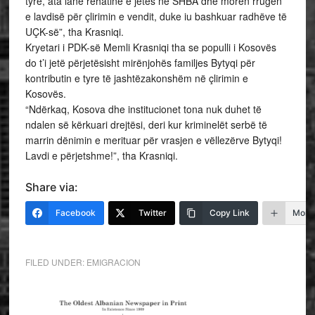
tyre, ata lanë rehatinë e jetës në SHBA dhe morën rrugën
e lavdisë për çlirimin e vendit, duke iu bashkuar radhëve të
UÇK-së”, tha Krasniqi.
Kryetari i PDK-së Memli Krasniqi tha se populli i Kosovës
do t’i jetë përjetësisht mirënjohës familjes Bytyqi për
kontributin e tyre të jashtëzakonshëm në çlirimin e
Kosovës.
“Ndërkaq, Kosova dhe institucionet tona nuk duhet të
ndalen së kërkuari drejtësi, deri kur kriminelët serbë të
marrin dënimin e merituar për vrasjen e vëllezërve Bytyqi!
Lavdi e përjetshme!”, tha Krasniqi.
Share via:
Facebook
Twitter
Copy Link
More
FILED UNDER:
EMIGRACION