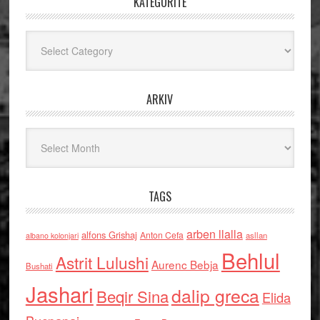
KATEGORITË
Kategoritë
ARKIV
Arkiv
TAGS
arben llalla
alfons Grishaj
Anton Cefa
asllan
albano kolonjari
Behlul
Astrit Lulushi
Aurenc Bebja
Bushati
Jashari
dalip greca
Beqir Sina
Elida