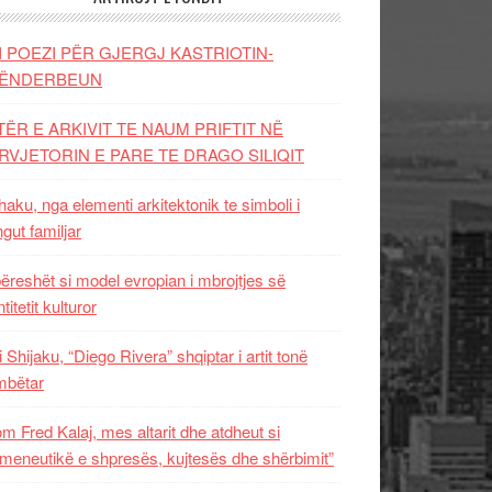
I POEZI PËR GJERGJ KASTRIOTIN-
ËNDERBEUN
TËR E ARKIVIT TE NAUM PRIFTIT NË
RVJETORIN E PARE TE DRAGO SILIQIT
aku, nga elementi arkitektonik te simboli i
ngut familjar
ëreshët si model evropian i mbrojtjes së
titetit kulturor
i Shijaku, “Diego Rivera” shqiptar i artit tonë
mbëtar
m Fred Kalaj, mes altarit dhe atdheut si
meneutikë e shpresës, kujtesës dhe shërbimit”