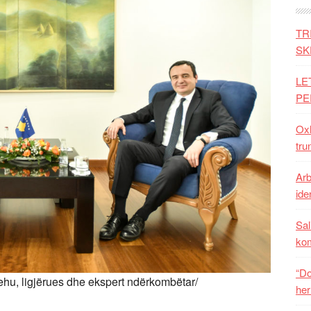
TR
SK
LE
PE
Oxh
tru
Arb
iden
Sal
ko
“Do
Shehu, ligjërues dhe ekspert ndërkombëtar/
her