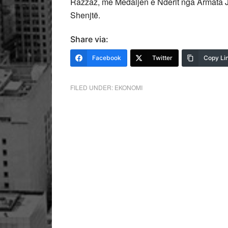
Razzaz, me Medaljen e Nderit nga Armata 
Shenjtë.
Share via:
Facebook
Twitter
Copy Li
FILED UNDER:
EKONOMI