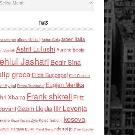
TAGS
arben llalla
alfons Grishaj
Anton Cefa
no kolonjari
Astrit Lulushi
Aurenc Bebja
an Bushati
ehlul Jashari
Beqir Sina
alip greca
Elida Buçpapaj
Elmi Berisha
Eugjen Merlika
er Bytyci
Ermira Babamusta
Frank shkreli
hri Xharra
Fritz
Ilir Levonja
Gezim Llojdia
dovani
kosova
rviste
Kolec Traboini
Keze Kozeta Zylo
sove
nderroi jete
Marjana Bulku
ne Kosove
Murat Gecaj