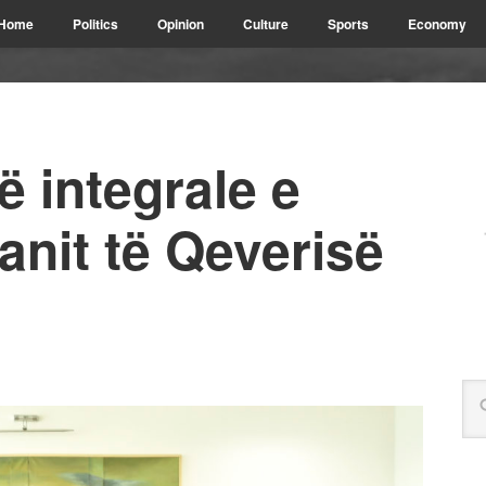
Home
Politics
Opinion
Culture
Sports
Economy
ë integrale e
anit të Qeverisë