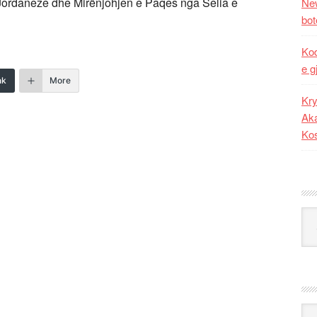
Jordaneze dhe Mirënjohjen e Paqes nga Selia e
New
bot
Kod
e g
nk
More
Kry
Aka
Ko
Kat
Ark