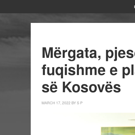
Mërgata, pjes
fuqishme e pl
së Kosovës
MARCH 17, 2022
BY
S P