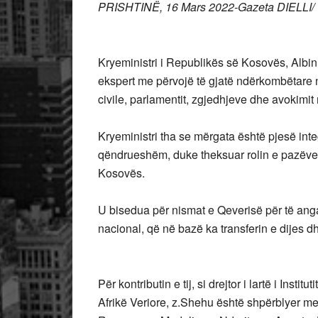
PRISHTINË, 16 Mars 2022-Gazeta DIELLI/
Kryeministri i Republikës së Kosovës, Albin K
ekspert me përvojë të gjatë ndërkombëtare 
civile, parlamentit, zgjedhjeve dhe avokimit
Kryeministri tha se mërgata është pjesë inte
qëndrueshëm, duke theksuar rolin e pazëv
Kosovës.
U bisedua për nismat e Qeverisë për të ang
nacional, që në bazë ka transferin e dijes 
Për kontributin e tij, si drejtor i lartë i In
Afrikë Veriore, z.Shehu është shpërblyer me