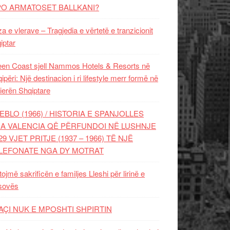
PO ARMATOSET BALLKANI?
za e vlerave – Tragjedia e vërtetë e tranzicionit
iptar
en Coast sjell Nammos Hotels & Resorts në
ipëri: Një destinacion i ri lifestyle merr formë në
ierën Shqiptare
EBLO (1966) / HISTORIA E SPANJOLLES
A VALENCIA QË PËRFUNDOI NË LUSHNJE
29 VJET PRITJE (1937 – 1966) TË NJË
LEFONATE NGA DY MOTRAT
tojmë sakrificën e familjes Lleshi për lirinë e
sovës
AÇI NUK E MPOSHTI SHPIRTIN