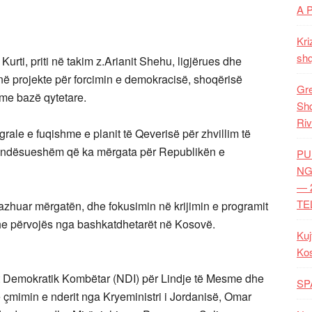
A 
Kri
shq
urti, priti në takim z.Arianit Shehu, ligjërues dhe
në projekte për forcimin e demokracisë, shoqërisë
Gre
 me bazë qytetare.
Shq
Riv
grale e fuqishme e planit të Qeverisë për zhvillim të
endësueshëm që ka mërgata për Republikën e
PU
NG
— 
TE
azhuar mërgatën, dhe fokusimin në krijimin e programit
dhe përvojës nga bashkatdhetarët në Kosovë.
Kuj
Ko
stitutit Demokratik Kombëtar (NDI) për Lindje të Mesme dhe
SP
 çmimin e nderit nga Kryeministri i Jordanisë, Omar