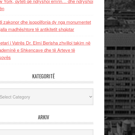
 York, qyteti që ndryshoi emrin… dhe ndryshoi
ën
i zakonor dhe isopolifonia dy nga monumentet
jalla madhështore të antikitetit shqiptar
etari i Vatrës Dr. Elmi Berisha zhvilloi takim në
deminë e Shkencave dhe të Arteve të
sovës
KATEGORITË
egoritë
ARKIV
iv