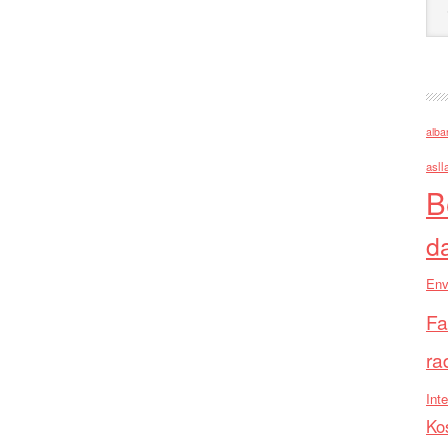
alba
asll
B
d
Env
Fa
ra
Inte
Ko