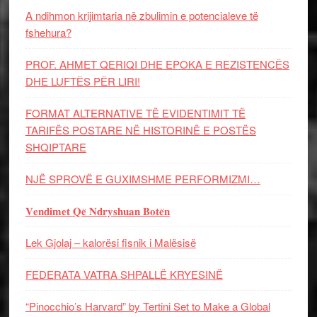
A ndihmon krijimtaria në zbulimin e potencialeve të
fshehura?
PROF. AHMET QERIQI DHE EPOKA E REZISTENCЁS
DHE LUFTЁS PЁR LIRI!
FORMAT ALTERNATIVE TË EVIDENTIMIT TË
TARIFËS POSTARE NË HISTORINË E POSTËS
SHQIPTARE
NJË SPROVË E GUXIMSHME PERFORMIZMI…
𝐕𝐞𝐧𝐝𝐢𝐦𝐞𝐭 𝐐𝐞̈ 𝐍𝐝𝐫𝐲𝐬𝐡𝐮𝐚𝐧 𝐁𝐨𝐭𝐞̈𝐧
Lek Gjolaj – kalorësi fisnik i Malësisë
FEDERATA VATRA SHPALLË KRYESINË
“Pinocchio’s Harvard” by Tertini Set to Make a Global