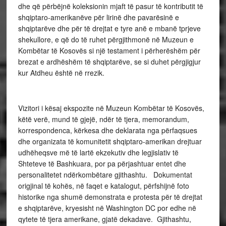
dhe që përbëjnë koleksionin mjaft të pasur të kontributit të
shqiptaro-amerikanëve për lirinë dhe pavarësinë e
shqiptarëve dhe për të drejtat e tyre anë e mbanë tprjeve
shekullore, e që do të ruhet përgjithmonë në Muzeun e
Kombëtar të Kosovës si një testament i përherëshëm për
brezat e ardhëshëm të shqiptarëve, se si duhet përgjigjur
kur Atdheu është në rrezik.
Vizitori i kësaj ekspozite në Muzeun Kombëtar të Kosovës,
këtë verë, mund të gjejë, ndër të tjera, memorandum,
korrespondenca, kërkesa dhe deklarata nga përfaqsues
dhe organizata të komunitetit shqiptaro-amerikan drejtuar
udhëheqsve më të lartë ekzekutiv dhe legjislativ të
Shteteve të Bashkuara, por pa përjashtuar entet dhe
personalitetet ndërkombëtare gjithashtu. Dokumentat
origjinal të kohës, në faqet e katalogut, përfshijnë foto
historike nga shumë demonstrata e protesta për të drejtat
e shqiptarëve, kryesisht në Washington DC por edhe në
qytete të tjera amerikane, gjatë dekadave. Gjithashtu,