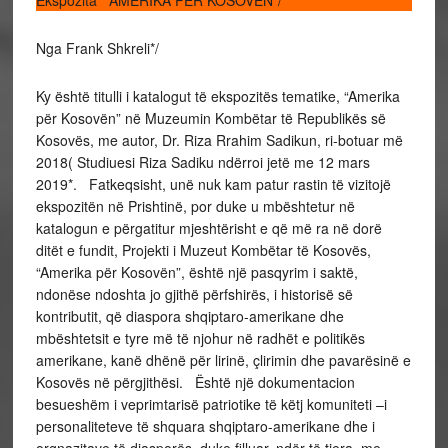
Ekspozita “AMERIKA PËR KOSOVËN”/
Nga Frank Shkreli*/
Ky është titulli i katalogut të ekspozitës tematike, “Amerika
për Kosovën” në Muzeumin Kombëtar të Republikës së
Kosovës, me autor, Dr. Riza Rrahim Sadikun, ri-botuar më
2018( Studiuesi Riza Sadiku ndërroi jetë me 12 mars
2019*. Fatkeqsisht, unë nuk kam patur rastin të vizitojë
ekspozitën në Prishtinë, por duke u mbështetur në
katalogun e përgatitur mjeshtërisht e që më ra në dorë
ditët e fundit, Projekti i Muzeut Kombëtar të Kosovës,
“Amerika për Kosovën”, është një pasqyrim i saktë,
ndonëse ndoshta jo gjithë përfshirës, i historisë së
kontributit, që diaspora shqiptaro-amerikane dhe
mbështetsit e tyre më të njohur në radhët e politikës
amerikane, kanë dhënë për lirinë, çlirimin dhe pavarësinë e
Kosovës në përgjithësi. Është një dokumentacion
besueshëm i veprimtarisë patriotike të këtj komuniteti –i
personaliteteve të shquara shqiptaro-amerikane dhe i