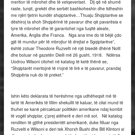
meriton të mbrohet dhe të vetqeveriset. Dij që në shumë
raste, turqit, grekët dhe serbët bashkoheshin dhe lidheshin
me njëri tjetrin kundër shqiptarëve…Thuaju Shqiptarëve se
dëshiroj ta shoh Shqipërinë të pavarur dhe që pavarësia e
tyre të mbrohet dhe të garantohet nga fuqitë aleate,
Amerika, Anglia dhe Franca. Nga ana ime do të bëjë çdo
gjë të mundur për të mbrojtur të drejtat e Sgqiptarëve”,
është zotuar Theodore Ruzvelti në një bisedë dhënë Nolit
dhe botuar në gazetën Dielli më 26 gusht, 1918. Ndërsa
Uodrou Wilsoni citohet në katalog të ketë thënë se,
“Shqiptarët meritojnë të rrojnë të lirë e të pavarur, prandaj
Shqipëria nuk do të preket.”
Ishin këto deklarata të herëshme nga udhëheqsit më të
lartë të Amerikës të fillim shekullit të kaluar, të cilat mund të
thuhet se kanë përcaktuar politikën amerikane ndaj kombit
të vogël shqiptar, ç’prej atëherë e deri më sot. Në katalog
renditen të gjithë presidentët amerikanë, duke filluar nga
Ruzvelti e Wilsoni e deri tek Xhorxh Bushi dhe Bill Klintoni si