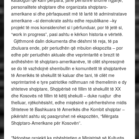
katalogun që kam përpara, janë përfshirë shumë ngjarje,
personalitete shqiptare dhe organizata shqiptaro-
amerikane si dhe përfaqsuesit më të lartë të adminstratave
amerikane –si demokrate ashtu edhe republikane –ky
projekt të mos konsiderohet si i përfunduar, por të jetë si,
“work in progress”, pasi ashtu e kërkon historia e vërtetë.
Gjithmonë dalin dokumenta dhe dëshmi të reja, të pa
zbuluara ende, për periudhën që mbulon ekspozita – por
edhe për periudhën aktuale dhe veprimtaritë e brezit të
ardhëshëm të shqiptaro-amerikanëve, të cilët shpresojmë
se do të vazhdojnë shembullin e komunitetit të shqiptarëve
të Amerikës të shekullit të kaluar dhe tani, të cilët me
veprimtarinë e tyre patriotike ndihmuan në themelimin e dy
shteteve shqiptare, Shqipërisë në fillim të shekullit të XX
dhe Kosovës në fillim të këtij shekulli – duke ruajtur dhe
thelluar, njëkohësisht, edhe miqësinë e përherëshme midis
Shteteve të Bashkuara të Amerikës dhe Kombit shqiptar –
pikërisht ashtu siç pasqyrohet në ekspozitën, “Mërgata
Shqiptaro-Amerikane për Kosovën”.
*Ndonëse projekti ka mbështetjen e Ministrisë së Kulturës,