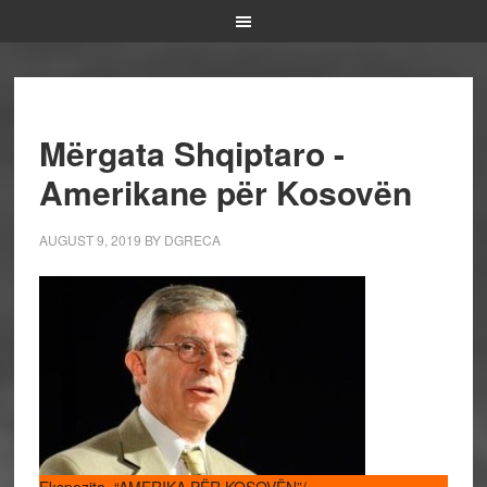
Mërgata Shqiptaro -
Amerikane për Kosovën
AUGUST 9, 2019
BY
DGRECA