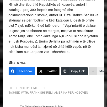
Rinisë dhe Sportittë Republikës së Kosovës, autori i
katalogut prej 300-faqesh me fotografi dhe
dokumentacione historike, autori Dr. Riza Rrahim Sadiku ka
shënuar se për ribotimin e këtij katalogu iu desh të priste
plot 7 vjet, ndërkohë që falënderon, “Veprimtarët e dalluar
të çështjes kombëtare në mërgim, miqëve të respektuar
Tomë Mrijaj dhe Tomë Jakaj nga Nju Jorku si dhe Kryetarin
e Fush Kosovës, Z. Burim Berisha pa ndihmën e të cilëve
nuk kisha mundësi ta nxjerrë në dritë këtë vepër, në të
cilën kam punuar pesë vite”, shprehet ai.
Share via:
Facebook
Twitter
Copy Link
More
FILED UNDER:
FEATURED
TAGGED WITH:
FRANK SHKRELI- AMERIKA PER KOSOVEN