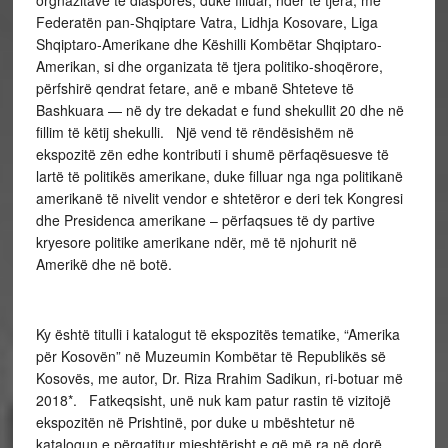
orgnazitave të diasporës, duke filluar, ndër të tjera, me
Federatën pan-Shqiptare Vatra, Lidhja Kosovare, Liga
Shqiptaro-Amerikane dhe Këshilli Kombëtar Shqiptaro-
Amerikan, si dhe organizata të tjera politiko-shoqërore,
përfshirë qendrat fetare, anë e mbanë Shteteve të
Bashkuara — në dy tre dekadat e fund shekullit 20 dhe në
fillim të këtij shekulli. Një vend të rëndësishëm në
ekspozitë zën edhe kontributi i shumë përfaqësuesve të
lartë të politikës amerikane, duke filluar nga nga politikanë
amerikanë të nivelit vendor e shtetëror e deri tek Kongresi
dhe Presidenca amerikane – përfaqsues të dy partive
kryesore politike amerikane ndër, më të njohurit në
Amerikë dhe në botë.
Ky është titulli i katalogut të ekspozitës tematike, “Amerika
për Kosovën” në Muzeumin Kombëtar të Republikës së
Kosovës, me autor, Dr. Riza Rrahim Sadikun, ri-botuar më
2018*. Fatkeqsisht, unë nuk kam patur rastin të vizitojë
ekspozitën në Prishtinë, por duke u mbështetur në
katalogun e përgatitur mjeshtërisht e që më ra në dorë