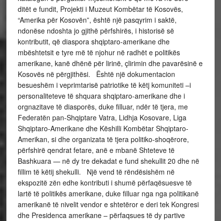
ditët e fundit, Projekti i Muzeut Kombëtar të Kosovës,
“Amerika për Kosovën”, është një pasqyrim i saktë,
ndonëse ndoshta jo gjithë përfshirës, i historisë së
kontributit, që diaspora shqiptaro-amerikane dhe
mbështetsit e tyre më të njohur në radhët e politikës
amerikane, kanë dhënë për lirinë, çlirimin dhe pavarësinë e
Kosovës në përgjithësi. Është një dokumentacion
besueshëm i veprimtarisë patriotike të këtj komuniteti –i
personaliteteve të shquara shqiptaro-amerikane dhe i
orgnazitave të diasporës, duke filluar, ndër të tjera, me
Federatën pan-Shqiptare Vatra, Lidhja Kosovare, Liga
Shqiptaro-Amerikane dhe Këshilli Kombëtar Shqiptaro-
Amerikan, si dhe organizata të tjera politiko-shoqërore,
përfshirë qendrat fetare, anë e mbanë Shteteve të
Bashkuara — në dy tre dekadat e fund shekullit 20 dhe në
fillim të këtij shekulli. Një vend të rëndësishëm në
ekspozitë zën edhe kontributi i shumë përfaqësuesve të
lartë të politikës amerikane, duke filluar nga nga politikanë
amerikanë të nivelit vendor e shtetëror e deri tek Kongresi
dhe Presidenca amerikane – përfaqsues të dy partive