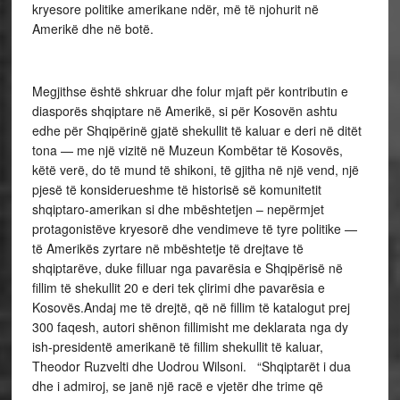
kryesore politike amerikane ndër, më të njohurit në
Amerikë dhe në botë.
Megjithse është shkruar dhe folur mjaft për kontributin e
diasporës shqiptare në Amerikë, si për Kosovën ashtu
edhe për Shqipërinë gjatë shekullit të kaluar e deri në ditët
tona — me një vizitë në Muzeun Kombëtar të Kosovës,
këtë verë, do të mund të shikoni, të gjitha në një vend, një
pjesë të konsiderueshme të historisë së komunitetit
shqiptaro-amerikan si dhe mbështetjen – nepërmjet
protagonistëve kryesorë dhe vendimeve të tyre politike —
të Amerikës zyrtare në mbështetje të drejtave të
shqiptarëve, duke filluar nga pavarësia e Shqipërisë në
fillim të shekullit 20 e deri tek çlirimi dhe pavarësia e
Kosovës.Andaj me të drejtë, që në fillim të katalogut prej
300 faqesh, autori shënon fillimisht me deklarata nga dy
ish-presidentë amerikanë të fillim shekullit të kaluar,
Theodor Ruzvelti dhe Uodrou Wilsoni. “Shqiptarët i dua
dhe i admiroj, se janë një racë e vjetër dhe trime që