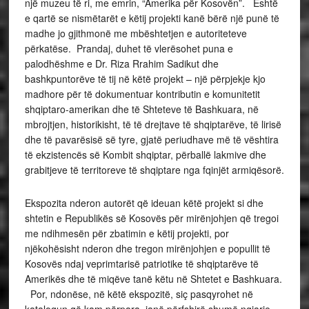
një muzeu të ri, me emrin, “Amerika për Kosovën”. Është
e qartë se nismëtarët e këtij projekti kanë bërë një punë të
madhe jo gjithmonë me mbështetjen e autoriteteve
përkatëse. Prandaj, duhet të vlerësohet puna e
palodhëshme e Dr. Riza Rrahim Sadikut dhe
bashkpuntorëve të tij në këtë projekt – një përpjekje kjo
madhore për të dokumentuar kontributin e komunitetit
shqiptaro-amerikan dhe të Shteteve të Bashkuara, në
mbrojtjen, historikisht, të të drejtave të shqiptarëve, të lirisë
dhe të pavarësisë së tyre, gjatë periudhave më të vështira
të ekzistencës së Kombit shqiptar, përballë lakmive dhe
grabitjeve të territoreve të shqiptare nga fqinjët armiqësorë.
Ekspozita nderon autorët që ideuan këtë projekt si dhe
shtetin e Republikës së Kosovës për mirënjohjen që tregoi
me ndihmesën për zbatimin e këtij projekti, por
njëkohësisht nderon dhe tregon mirënjohjen e popullit të
Kosovës ndaj veprimtarisë patriotike të shqiptarëve të
Amerikës dhe të miqëve tanë këtu në Shtetet e Bashkuara.
Por, ndonëse, në këtë ekspozitë, siç pasqyrohet në