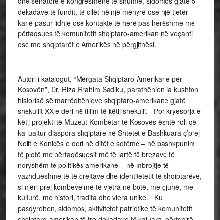
dhe senatorë e kongresmenë të shumtë, sidomos gjatë 5
dekadave të fundit, të cilët në një mënyrë ose një tjetër
kanë pasur lidhje ose kontakte të herë pas herëshme me
përfaqsues të komunitetit shqiptaro-amerikan në veçanti
ose me shqiptarët e Amerikës në përgjithësi.
Autori i katalogut, “Mërgata Shqiptaro-Amerikane për
Kosovën”, Dr. Riza Rrahim Sadiku, parathënien ia kushton
historisë së marrëdhënieve shqiptaro-amerikane gjatë
shekullit XX e deri në fillim të këtij shekulli. Por kryesorja e
këtij projekti të Muzeut Kombëtar të Kosovës është roli që
ka luajtur diaspora shqiptare në Shtetet e Bashkuara ç’prej
Nolit e Konicës e deri në ditët e sotëme – në bashkpunim
të plotë me përfaqësuesit më të lartë të brezave të
ndryshëm të politikës amerikane – në mbrojtje të
vazhdueshme të të drejtave dhe identitetetit të shqiptarëve,
si njëri prej kombeve më të vjetra në botë, me gjuhë, me
kulturë, me histori, tradita dhe vlera unike. Ku
pasqyrohen, sidomos, aktivitetet patriotike të komunitetit
shqiptaro-amerikan të tre dekadave të kaluara, përfshirë