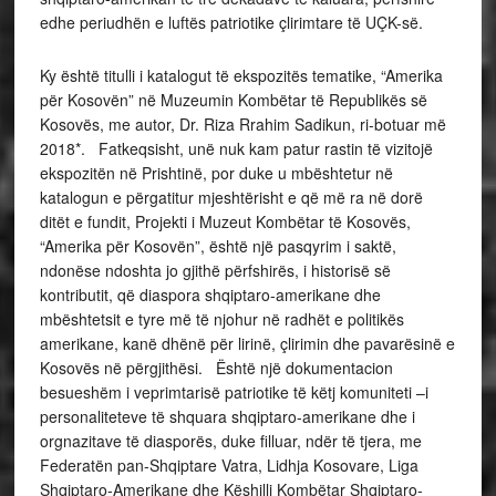
edhe periudhën e luftës patriotike çlirimtare të UÇK-së.
Ky është titulli i katalogut të ekspozitës tematike, “Amerika
për Kosovën” në Muzeumin Kombëtar të Republikës së
Kosovës, me autor, Dr. Riza Rrahim Sadikun, ri-botuar më
2018*. Fatkeqsisht, unë nuk kam patur rastin të vizitojë
ekspozitën në Prishtinë, por duke u mbështetur në
katalogun e përgatitur mjeshtërisht e që më ra në dorë
ditët e fundit, Projekti i Muzeut Kombëtar të Kosovës,
“Amerika për Kosovën”, është një pasqyrim i saktë,
ndonëse ndoshta jo gjithë përfshirës, i historisë së
kontributit, që diaspora shqiptaro-amerikane dhe
mbështetsit e tyre më të njohur në radhët e politikës
amerikane, kanë dhënë për lirinë, çlirimin dhe pavarësinë e
Kosovës në përgjithësi. Është një dokumentacion
besueshëm i veprimtarisë patriotike të këtj komuniteti –i
personaliteteve të shquara shqiptaro-amerikane dhe i
orgnazitave të diasporës, duke filluar, ndër të tjera, me
Federatën pan-Shqiptare Vatra, Lidhja Kosovare, Liga
Shqiptaro-Amerikane dhe Këshilli Kombëtar Shqiptaro-