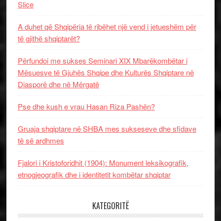
Slice
A duhet që Shqipëria të ribëhet një vend i jetueshëm për
të gjithë shqiptarët?
Përfundoi me sukses Seminari XIX Mbarëkombëtar i
Mësuesve të Gjuhës Shqipe dhe Kulturës Shqiptare në
Diasporë dhe në Mërgatë
Pse dhe kush e vrau Hasan Riza Pashën?
Gruaja shqiptare në SHBA mes sukseseve dhe sfidave
të së ardhmes
Fjalori i Kristoforidhit (1904): Monument leksikografik,
etnogjeografik dhe i identitetit kombëtar shqiptar
KATEGORITË