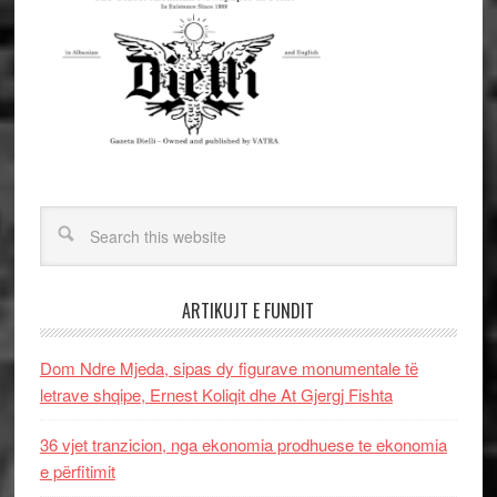
ARTIKUJT E FUNDIT
Dom Ndre Mjeda, sipas dy figurave monumentale të
letrave shqipe, Ernest Koliqit dhe At Gjergj Fishta
36 vjet tranzicion, nga ekonomia prodhuese te ekonomia
e përfitimit