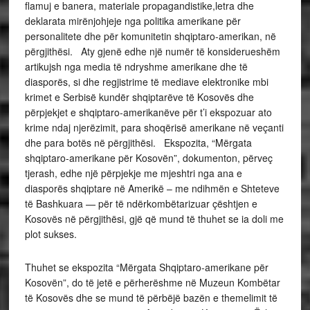
flamuj e banera, materiale propagandistike,letra dhe
deklarata mirënjohjeje nga politika amerikane për
personalitete dhe për komunitetin shqiptaro-amerikan, në
përgjithësi. Aty gjenë edhe një numër të konsiderueshëm
artikujsh nga media të ndryshme amerikane dhe të
diasporës, si dhe regjistrime të mediave elektronike mbi
krimet e Serbisë kundër shqiptarëve të Kosovës dhe
përpjekjet e shqiptaro-amerikanëve për t’i ekspozuar ato
krime ndaj njerëzimit, para shoqërisë amerikane në veçanti
dhe para botës në përgjithësi. Ekspozita, “Mërgata
shqiptaro-amerikane për Kosovën”, dokumenton, përveç
tjerash, edhe një përpjekje me mjeshtri nga ana e
diasporës shqiptare në Amerikë – me ndihmën e Shteteve
të Bashkuara — për të ndërkombëtarizuar çështjen e
Kosovës në përgjithësi, gjë që mund të thuhet se ia doli me
plot sukses.
Thuhet se ekspozita “Mërgata Shqiptaro-amerikane për
Kosovën”, do të jetë e përherëshme në Muzeun Kombëtar
të Kosovës dhe se mund të përbëjë bazën e themelimit të