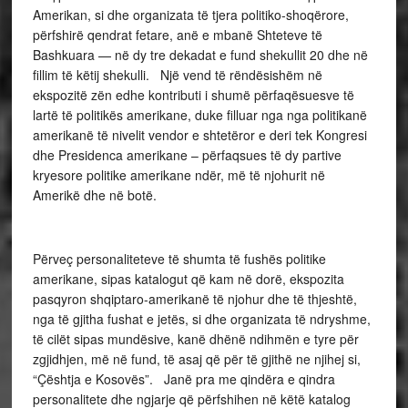
Amerikan, si dhe organizata të tjera politiko-shoqërore,
përfshirë qendrat fetare, anë e mbanë Shteteve të
Bashkuara — në dy tre dekadat e fund shekullit 20 dhe në
fillim të këtij shekulli. Një vend të rëndësishëm në
ekspozitë zën edhe kontributi i shumë përfaqësuesve të
lartë të politikës amerikane, duke filluar nga nga politikanë
amerikanë të nivelit vendor e shtetëror e deri tek Kongresi
dhe Presidenca amerikane – përfaqsues të dy partive
kryesore politike amerikane ndër, më të njohurit në
Amerikë dhe në botë.
Përveç personaliteteve të shumta të fushës politike
amerikane, sipas katalogut që kam në dorë, ekspozita
pasqyron shqiptaro-amerikanë të njohur dhe të thjeshtë,
nga të gjitha fushat e jetës, si dhe organizata të ndryshme,
të cilët sipas mundësive, kanë dhënë ndihmën e tyre për
zgjidhjen, më në fund, të asaj që për të gjithë ne njihej si,
“Çështja e Kosovës”. Janë pra me qindëra e qindra
personalitete dhe ngjarje që përfshihen në këtë katalog