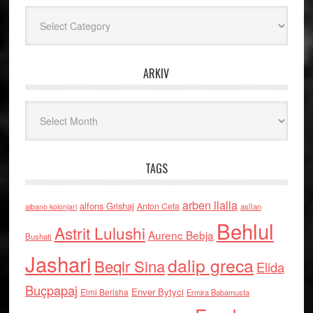
Kategoritë
ARKIV
Arkiv
TAGS
arben llalla
alfons Grishaj
Anton Cefa
asllan
albano kolonjari
Behlul
Astrit Lulushi
Aurenc Bebja
Bushati
Jashari
dalip greca
Beqir Sina
Elida
Buçpapaj
Enver Bytyci
Elmi Berisha
Ermira Babamusta