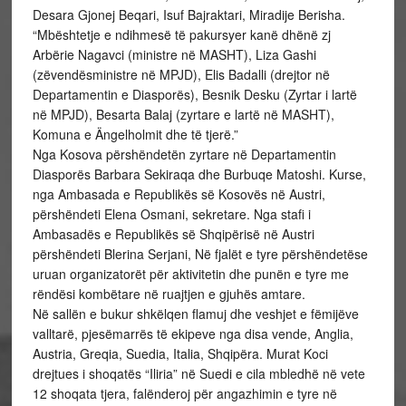
Desara Gjonej Beqari, Isuf Bajraktari, Miradije Berisha.
“Mbështetje e ndihmesë të pakursyer kanë dhënë zj
Arbërie Nagavci (ministre në MASHT), Liza Gashi
(zëvendësministre në MPJD), Elis Badalli (drejtor në
Departamentin e Diasporës), Besnik Desku (Zyrtar i lartë
në MPJD), Besarta Balaj (zyrtare e lartë në MASHT),
Komuna e Ängelholmit dhe të tjerë.”
Nga Kosova përshëndetën zyrtare në Departamentin
Diasporës Barbara Sekiraqa dhe Burbuqe Matoshi. Kurse,
nga Ambasada e Republikës së Kosovës në Austri,
përshëndeti Elena Osmani, sekretare. Nga stafi i
Ambasadës e Republikës së Shqipërisë në Austri
përshëndeti Blerina Serjani, Në fjalët e tyre përshëndetëse
uruan organizatorët për aktivitetin dhe punën e tyre me
rëndësi kombëtare në ruajtjen e gjuhës amtare.
Në sallën e bukur shkëlqen flamuj dhe veshjet e fëmijëve
valltarë, pjesëmarrës të ekipeve nga disa vende, Anglia,
Austria, Greqia, Suedia, Italia, Shqipëra. Murat Koci
drejtues i shoqatës “Iliria” në Suedi e cila mbledhë në vete
12 shoqata tjera, falënderoj për angazhimin e tyre në