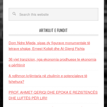
ARTIKUJT E FUNDIT
Dom Ndre Mjeda, sipas dy figurave monumentale të
letrave shqipe, Ernest Koliqit dhe At Gjergj Fishta
36 vjet tranzicion, nga ekonomia prodhuese te ekonomia
e përfitimit
A ndihmon krijimtaria në zbulimin e potencialeve të
fshehura?
PROF. AHMET QERIQI DHE EPOKA E REZISTENCЁS
DHE LUFTЁS PЁR LIRI!