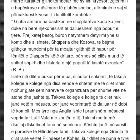
marrë karakter gjithëkombëtar me synim kryesor; zgjerimin
e hapësirave mësimore të gjuhës shqipe, afirmimin e saj si
përcaktuesi kryesor i identitetit kombëtar.
“ Gjuha amtare na bashkon ne shqiptarëve kudo ku jemi,
duke na bërë njëkohësisht të dallueshëm nga popujt e
tjerë. Prej këtej besoj, buron natyrshëm detyrimi ynë si
komb dhe si shtete, Shqipëria dhe Kosova, të bëjmë
gjithçka mundemi për ta mbajtur gjithnjë të hapur për
fëmijët e Diasporës këtë dritare, përmes së cilës mund të
shihet shpirti dhe historia e një populli të lashtë evropian”
(R. B.)
Ishte një ditë e bukur për mua, si autor i shkrimit, të takoja
kolege e kolegë nga disa vende e shtetet me të cilët ishim
njohur gjatë seminareve të organizuara për shumë vite në
atdhe dhe jashtë tij. Takova kolegë e kolege të cilët nuk
janë vetëm mësues, por janë veprimtarë të dalluar në dobi
të kombit. Mes tyre nga Anglia ishte i pranishëm mësuesi
veprimtar Lutfi Vata me zonjën e tij. Takimi me te më
rikujtoj diskutimet tona në seminare. Kështu janë mësuesit
e porosive të Rilindësve tanë. Takova kolege nga Greqia të
cilat janë vërtet Rilindëset e Kohës, kur dihet se puna e tyre