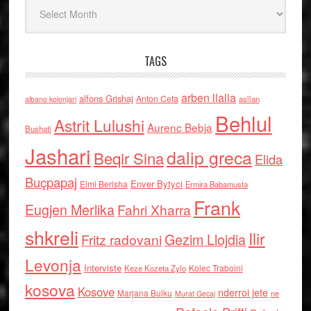
Arkiv
TAGS
arben llalla
alfons Grishaj
Anton Cefa
asllan
albano kolonjari
Behlul
Astrit Lulushi
Aurenc Bebja
Bushati
Jashari
dalip greca
Beqir Sina
Elida
Buçpapaj
Enver Bytyci
Elmi Berisha
Ermira Babamusta
Frank
Eugjen Merlika
Fahri Xharra
shkreli
Ilir
Gezim Llojdia
Fritz radovani
Levonja
Interviste
Kolec Traboini
Keze Kozeta Zylo
kosova
Kosove
nderroi jete
Marjana Bulku
ne
Murat Gecaj