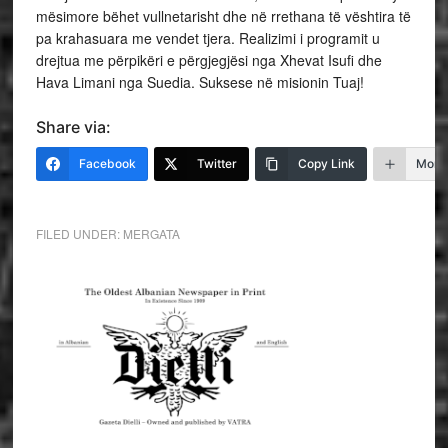
mësimore bëhet vullnetarisht dhe në rrethana të vështira të
pa krahasuara me vendet tjera. Realizimi i programit u
drejtua me përpikëri e përgjegjësi nga Xhevat Isufi dhe
Hava Limani nga Suedia. Suksese në misionin Tuaj!
Share via:
Facebook
Twitter
Copy Link
More
FILED UNDER:
MERGATA