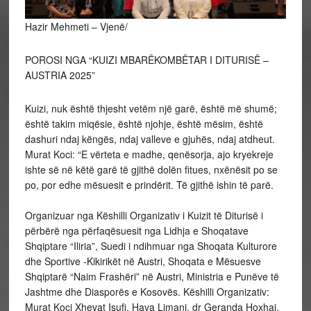
Hazir Mehmeti – Vjenë/
POROSI NGA “KUIZI MBARËKOMBËTAR I DITURISË –
AUSTRIA 2025”
Kuizi, nuk është thjesht vetëm një garë, është më shumë;
është takim miqësie, është njohje, është mësim, është
dashuri ndaj këngës, ndaj valleve e gjuhës, ndaj atdheut.
Murat Koci: “E vërteta e madhe, qenësorja, ajo kryekreje
ishte së në këtë garë të gjithë dolën fitues, nxënësit po se
po, por edhe mësuesit e prindërit. Të gjithë ishin të parë.
Organizuar nga Këshilli Organizativ i Kuizit të Diturisë i
përbërë nga përfaqësuesit nga Lidhja e Shoqatave
Shqiptare “Iliria”, Suedi i ndihmuar nga Shoqata Kulturore
dhe Sportive -Kikirikët në Austri, Shoqata e Mësuesve
Shqiptarë “Naim Frashëri” në Austri, Ministria e Punëve të
Jashtme dhe Diasporës e Kosovës. Këshilli Organizativ:
Murat Koci Xhevat Isufi, Hava Limani, dr Geranda Hoxhaj,