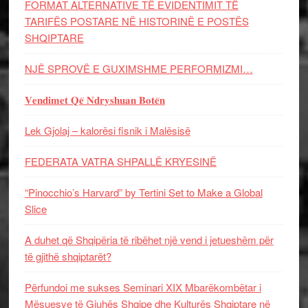
FORMAT ALTERNATIVE TË EVIDENTIMIT TË
TARIFËS POSTARE NË HISTORINË E POSTËS
SHQIPTARE
NJË SPROVË E GUXIMSHME PERFORMIZMI…
𝐕𝐞𝐧𝐝𝐢𝐦𝐞𝐭 𝐐𝐞̈ 𝐍𝐝𝐫𝐲𝐬𝐡𝐮𝐚𝐧 𝐁𝐨𝐭𝐞̈𝐧
Lek Gjolaj – kalorësi fisnik i Malësisë
FEDERATA VATRA SHPALLË KRYESINË
“Pinocchio’s Harvard” by Tertini Set to Make a Global
Slice
A duhet që Shqipëria të ribëhet një vend i jetueshëm për
të gjithë shqiptarët?
Përfundoi me sukses Seminari XIX Mbarëkombëtar i
Mësuesve të Gjuhës Shqipe dhe Kulturës Shqiptare në