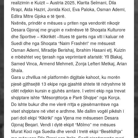
realizimin e Kuizit – Austria 2025, Klarita Selmani, Dila
Rrapi, Aida Haziri, Jonida Koci, Eva Paloka, Osman Ademi,
Edlira Mitre Gjoka e të tjerë.
Nxënës, prindër e mësues u priten nga vendorët nikoqir
Desara Gjonaj me grupin e nxënësve të Shoqata Kulturore
dhe Sportive – Kikirikët –fitues të garës nga viti i kaluar në
Suedi dhe nga Shoqata “Naim Frashëri” me mësuesit
Osman Ademi, Miradije Berishaj, Ibrahim Hasani etj. Kuizin
e mbështet veç tjerash nga veprimtarë afaristë: Yll Blakaj,
Samed Vinca, Armend Mehmeti, Zonja Lefteri Metkaj, Arian
Shala.
Gara u zhvillua në platformën digjitale kahoot, ku morën
pjesë gjithsejtë 13 ekipe nga gjashtë shtete të ndryshme të
cilët ndjekin kursin e gjuhës amtare. I vetmi ekip nga trevat
shqiptare ishte “Mësonjëtorja e Parë Shqipe” nga Korça.
Do ishte bukur dhe me vlerë rritja e pjesëmarrësve nga
viset shqiptare në vitet e ardhme. Me dallim vogël pikësh i
pari doli ekipi “Kikiriki” nga Vjena me mësuesen Desara
Gjonaj Beqari. Vendi i dytë ekipit “Mölmo” me mësues
Murat Koci nga Suedia dhe vendi i tretë ekipi “Besëlidhja”