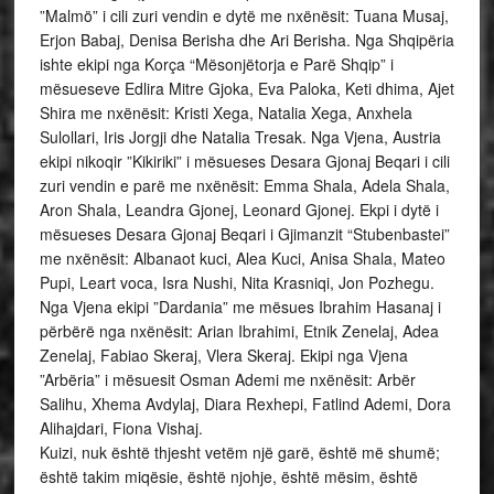
”Malmö” i cili zuri vendin e dytë me nxënësit: Tuana Musaj,
Erjon Babaj, Denisa Berisha dhe Ari Berisha. Nga Shqipëria
ishte ekipi nga Korça “Mësonjëtorja e Parë Shqip” i
mësueseve Edlira Mitre Gjoka, Eva Paloka, Keti dhima, Ajet
Shira me nxënësit: Kristi Xega, Natalia Xega, Anxhela
Sulollari, Iris Jorgji dhe Natalia Tresak. Nga Vjena, Austria
ekipi nikoqir ”Kikiriki” i mësueses Desara Gjonaj Beqari i cili
zuri vendin e parë me nxënësit: Emma Shala, Adela Shala,
Aron Shala, Leandra Gjonej, Leonard Gjonej. Ekpi i dytë i
mësueses Desara Gjonaj Beqari i Gjimanzit “Stubenbastei”
me nxënësit: Albanaot kuci, Alea Kuci, Anisa Shala, Mateo
Pupi, Leart voca, Isra Nushi, Nita Krasniqi, Jon Pozhegu.
Nga Vjena ekipi ”Dardania” me mësues Ibrahim Hasanaj i
përbërë nga nxënësit: Arian Ibrahimi, Etnik Zenelaj, Adea
Zenelaj, Fabiao Skeraj, Vlera Skeraj. Ekipi nga Vjena
”Arbëria” i mësuesit Osman Ademi me nxënësit: Arbër
Salihu, Xhema Avdylaj, Diara Rexhepi, Fatlind Ademi, Dora
Alihajdari, Fiona Vishaj.
Kuizi, nuk është thjesht vetëm një garë, është më shumë;
është takim miqësie, është njohje, është mësim, është