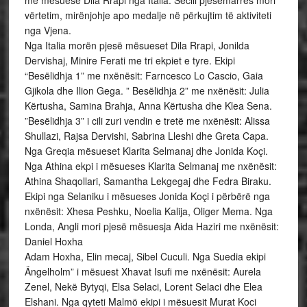
me mësuese Dila Rrapi nga Italia. Secili pjesëmarrës mori
vërtetim, mirënjohje apo medalje në përkujtim të aktiviteti
nga Vjena.
Nga Italia morën pjesë mësueset Dila Rrapi, Jonilda
Dervishaj, Minire Ferati me tri ekpiet e tyre. Ekipi
“Besëlidhja 1” me nxënësit: Farncesco Lo Cascio, Gaia
Gjikola dhe Ilion Gega. ” Besëlidhja 2” me nxënësit: Julia
Kërtusha, Samina Brahja, Anna Kërtusha dhe Klea Sena.
”Besëlidhja 3” i cili zuri vendin e tretë me nxënësit: Alissa
Shullazi, Rajsa Dervishi, Sabrina Lleshi dhe Greta Capa.
Nga Greqia mësueset Klarita Selmanaj dhe Jonida Koçi.
Nga Athina ekpi i mësueses Klarita Selmanaj me nxënësit:
Athina Shaqollari, Samantha Lekgegaj dhe Fedra Biraku.
Ekipi nga Selaniku i mësueses Jonida Koçi i përbërë nga
nxënësit: Xhesa Peshku, Noelia Kalija, Oliger Mema. Nga
Londa, Angli mori pjesë mësuesja Aida Haziri me nxënësit:
Daniel Hoxha
Adam Hoxha, Elin mecaj, Sibel Cuculi. Nga Suedia ekipi
Ängelholm” i mësuest Xhavat Isufi me nxënësit: Aurela
Zenel, Nekë Bytyqi, Elsa Selaci, Lorent Selaci dhe Elea
Elshani. Nga qyteti Malmö ekipi i mësuesit Murat Koci