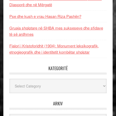
Diasporë dhe në Mërgatë
Pse dhe kush e vrau Hasan Riza Pashën?
Gruaja shqiptare në SHBA mes sukseseve dhe sfidave
të së ardhmes
Fjalori i Kristoforidhit (1904): Monument leksikografik,
etnogjeografik dhe i identitetit kombëtar shqiptar
KATEGORITË
Kategoritë
ARKIV