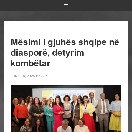
Mësimi i gjuhës shqipe në
diasporë, detyrim
kombëtar
JUNE 18, 2025
BY
S P