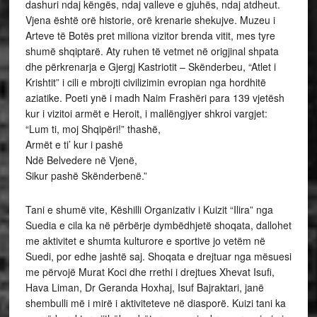
dashuri ndaj këngës, ndaj valleve e gjuhës, ndaj atdheut.
Vjena është orë historie, orë krenarie shekujve. Muzeu i
Arteve të Botës pret miliona vizitor brenda vitit, mes tyre
shumë shqiptarë. Aty ruhen të vetmet në origjinal shpata
dhe përkrenarja e Gjergj Kastriotit – Skënderbeu, “Atlet i
Krishtit” i cili e mbrojti civilizimin evropian nga hordhitë
aziatike. Poeti ynë i madh Naim Frashëri para 139 vjetësh
kur i vizitoi armët e Heroit, i mallëngjyer shkroi vargjet:
“Lum ti, moj Shqipëri!” thashë,
Armët e ti’ kur i pashë
Ndë Belvedere në Vjenë,
Sikur pashë Skënderbenë.”
Tani e shumë vite, Këshilli Organizativ i Kuizit “Ilira” nga
Suedia e cila ka në përbërje dymbëdhjetë shoqata, dallohet
me aktivitet e shumta kulturore e sportive jo vetëm në
Suedi, por edhe jashtë saj. Shoqata e drejtuar nga mësuesi
me përvojë Murat Koci dhe rrethi i drejtues Xhevat Isufi,
Hava Liman, Dr Geranda Hoxhaj, Isuf Bajraktari, janë
shembulli më i mirë i aktiviteteve në diasporë. Kuizi tani ka