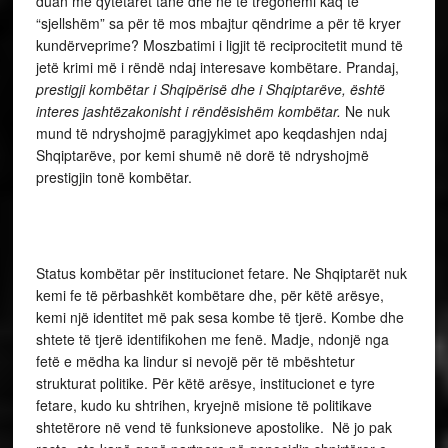
duan me qytetarët tanë dhe ne të tregohemi kaq të
“sjellshëm” sa për të mos mbajtur qëndrime a për të kryer
kundërveprime? Moszbatimi i ligjit të reciprocitetit mund të
jetë krimi më i rëndë ndaj interesave kombëtare. Prandaj,
prestigji kombëtar i Shqipërisë dhe i Shqiptarëve, është
interes jashtëzakonisht i rëndësishëm kombëtar.
Ne nuk
mund të ndryshojmë paragjykimet apo keqdashjen ndaj
Shqiptarëve, por kemi shumë në dorë të ndryshojmë
prestigjin tonë kombëtar.
Status kombëtar për institucionet fetare.
Ne Shqiptarët nuk
kemi fe të përbashkët kombëtare dhe, për këtë arësye,
kemi një identitet më pak sesa kombe të tjerë. Kombe dhe
shtete të tjerë identifikohen me fenë. Madje, ndonjë nga
fetë e mëdha ka lindur si nevojë për të mbështetur
strukturat politike. Për këtë arësye, institucionet e tyre
fetare, kudo ku shtrihen, kryejnë misione të politikave
shtetërore në vend të funksioneve apostolike. Në jo pak