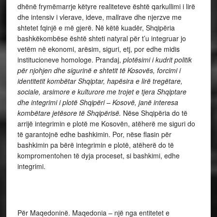
dhënë frymëmarrje këtyre realiteteve është qarkullimi i lirë
dhe intensiv i vlerave, ideve, mallrave dhe njerzve me
shtetet fqinjë e më gjerë. Në këtë kuadër, Shqipëria
bashkëkombëse është shteti natyral për t’u integruar jo
vetëm në ekonomi, arësim, siguri, etj, por edhe midis
institucioneve homologe. Prandaj,
plotësimi i kudrit politik
për njohjen dhe sigurinë e shtetit të Kosovës, forcimi i
identitetit kombëtar Shqiptar, hapësira e lirë tregëtare,
sociale, arsimore e kulturore me trojet e tjera Shqiptare
dhe integrimi i plotë Shqipëri – Kosovë, janë interesa
kombëtare jetësore të Shqipërisë.
Nëse Shqipëria do të
arrijë integrimin e plotë me Kosovën, atëherë me siguri do
të garantojnë edhe bashkimin. Por, nëse flasin për
bashkimin pa bërë integrimin e plotë, atëherë do të
kompromentohen të dyja proceset, si bashkimi, edhe
integrimi.
Për Maqedoninë. Maqedonia – një nga entitetet e