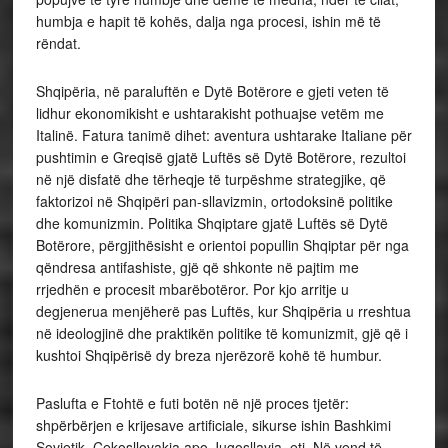
humbja e hapit të kohës, dalja nga procesi, ishin më të
rëndat.
Shqipëria, në paraluftën e Dytë Botërore e gjeti veten të
lidhur ekonomikisht e ushtarakisht pothuajse vetëm me
Italinë. Fatura tanimë dihet: aventura ushtarake Italiane për
pushtimin e Greqisë gjatë Luftës së Dytë Botërore, rezultoi
në një disfatë dhe tërheqje të turpëshme strategjike, që
faktorizoi në Shqipëri pan-sllavizmin, ortodoksinë politike
dhe komunizmin. Politika Shqiptare gjatë Luftës së Dytë
Botërore, përgjithësisht e orientoi popullin Shqiptar për nga
qëndresa antifashiste, gjë që shkonte në pajtim me
rrjedhën e procesit mbarëbotëror. Por kjo arritje u
degjenerua menjëherë pas Luftës, kur Shqipëria u rreshtua
në ideologjinë dhe praktikën politike të komunizmit, gjë që i
kushtoi Shqipërisë dy breza njerëzorë kohë të humbur.
Paslufta e Ftohtë e futi botën në një proces tjetër:
shpërbërjen e krijesave artificiale, sikurse ishin Bashkimi
Sovjetik, Çekosllovakia apo Jugosllavia, etj. Në vend të