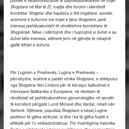
politike e vetadministrative të bashkëatdhetarëve në trojet
Shqiptare në Mal të Zi, ruajtja dhe forcimi i identitetit
kombëtar Shqiptar dhe hapësira e lirë tregëtare, sociale,
arsimore e kulturore me trojet e tjera Shqiptare, janë
interesa jashtëzakonisht të rëndëishme kombëtare të
Shqipërisë.
Nëse i ndërtojmë dhe i fuqizojmë si duhet e sa
duhet këto interesa, atëherë jemi në gjëndje të mbajmë
gjallë lidhjet e duhura.
Për Luginën e Preshevës. Lugina e Preshevës –
përndryshe, krahinë e pastër etnike Shqiptare, e shkëputur
nga Shqipëria Veri-Lindore për të kënaqur kalkulimet e
interesave Ballkanike e Europiane, në vlerësim të
rëndësisë së jashtëzakonshme gjeostrategjike në qendër
të korridorit përgjatë Lumit Moravë dhe Vardar, mbeti nën
Serbinë. Gjithsesi, popullsia Shqiptare e kësaj Lugine
plotëson të gjitha atributet, si dhe i ka të gjitha fuqitë e
aftësitë për t’u vetëadministruar. Por trashëgimia historike