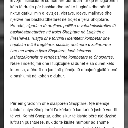
lëvizje institucionet kombëtare për të arritur që të sigurohen
këto të drejta për bashkatdhetarët e Luginës dhe për të
nxitur qarkullimin e lëvizjes, vlerave, ideve, mallrave dhe
njerzve me bashkatdhetarët në trojet e tjera Shqiptare.
Prandaj,
siguria e të drejtave politike e vetadministrative të
bashkëatdhetarëve në trojet Shqiptare në Luginën e
Preshevës, ruajtja dhe forcimi i identitetit kombëtar dhe
hapësira e lirë tregëtare, sociale, arsimore e kulturore e
tyre me trojet e tjera Shqiptare, janë interesa
jashtëzakonisht të rëndësishme kombëtare të Shqipërisë
.
Nëse i ndërtojmë dhe i fuqizojmë si duhet e sa duhet këto
interesa, atëherë do jemi në gjëndje të mbajmë gjallë idenë
e bashkimit në kohën e duhur.
Për emigracionin dhe diasporën Shqiptare. Një mendje
fatale i shtyn Shqiptarët t’a kërkojnë lumturinë jashtë vendit
të vet. Kombi Shqiptar, edhe sikur të kishte bërë një dyzinë
luftrash pushtuese, nuk do të kishte humbur aq shumë