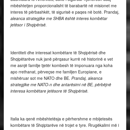
mbështetjen proporcionalisht të barabartë në misionet me
interes të përbashkët, të sigurisë e paqes në botë. Prandaj,
aleanca strategjike me SHBA është interes kombëtar
jetësor i Shqipërisë.
Identiteti dhe interesat kombëtare të Shqipërisë dhe
Shqipëtarëve nuk janë përqasur kurrë në historinë e vet
me asnjë familje tjetër kombesh të imponuara nga koha
apo rrethanat, përveçse me familjen Europiane, e
mishëruar sot me NATO dhe BE.
Prandaj, aleanca
strategjike me NATO-n dhe antarësimi në BE, përbëjnë
interesa kombëtare jetësore të Shqipërisë.
Italia ka qenë mbështetësja e përhershme e mbijetesës
kombëtare të Shqiptarëve në trojet e tyre. Rrugëkalimi më i