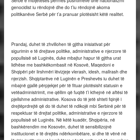
Serbe e mbijetesës përmes pushtimeve dhe nacionalizmi
genocidist iu rëndojnë dhe do t’iu rëndojnë akoma
politikanëve Serbë për t’a pranuar plotësisht këtë realitet.
Prandaj, duhet të zhvillohen të gjitha inisiativat për
sigurimin e të drejtave politike, administrative e njerzore të
popullsisë së Luginës, duke mbajtur hapur të gjitha urat
lidhëse me bashkëkombasit në Kosovë, Maqedoni e
Shqipëri për lirshmëri lëvizjeje vlerash, idesh, mallrash dhe
njerzish. Shqiptarëve në Luginën e Preshevës iu duhet të
mbajnë gjallë përpjekjet për të fituar plotësisht statusin e
vetëadministrimit, me qëllim që fuqitë t’i kthejnë në aftësi të
pjellshme administrative. Kosova do të jetë shteti fqinjë i
drejtëprdrejtë që do të duhet të ndikojë mbi Serbinë për të
respektuar të drejtat politike, administrative e njerzore të
popullsisë së Luginës. Në këtë kuadër, Shqipëria, në
bashkërendim me Kosovën, duhet të sensibilizojnë
institucionet e të drejtës ndërkombëtare, si dhe të vënë në