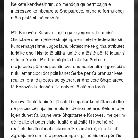
Në këtë këndvështrim, do mendoja që përmbajtja e
interesave kombëtare të Shqiptarëve, mund të formulohej
më e plotë si më poshtë:
Për Kosovën. Kosova – një nga kryeqendrat e etnisë
Shqiptare dhe, njëherësh një nga entitetet e federatës së
kundërnatyrshme Jugosllave, plotësonte të gjitha atributet
juridike dhe i kishte të gjitha fuqitë e aftësitë për të jetuar si
shtet më vete. Por trashëgimia historike Serbe e
mbijetesës përmes pushtimeve dhe nacionalizmi genocidist
nuk i emancipoi dot politikanët Serbë për t’a pranuar këtë
realitet, prandaj botës së qytetëruar dhe vetë Shqiptarëve
të Kosovës iu deshën t’ia detyrojnë atë me forcë.
Kosova është tanimë një shtet i shpallur kombëtarisht dhe
në proces për njohjen e plotë ndërkombëtare. Këtu e tutje
lojën duhet t’a luajnë vetë Shqiptarët e Kosovës, me qëllim
që realitetet potenciale, fuqitë e aftësitë t’i kthejnë në
realitete institucionale, ekonomike, arsimimi, sigurie, etj.
Zgjidhja më e mirë e provuar nga e gjithë historia për t’iu