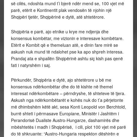
së cilës, ndoshta mund t’i bjerë ndër mend se, 100 vjet më
parë, etërit e Kontinentit plak vendosën të njohin një
Shqipëri tjetër, Shqipërinë e dytë, atë shtetërore.
Shqipëria e parë, ajo etnike u krye me ndjenja dhe
konsensus kombëtar, me vizionin e interesave kombëtare.
Etërit e Kombit që e themeluan atë, e dinin fare mirë se
askush nuk mund të ndalohet pse ka apo shpreh interesa.
Prandaj ata e shpallën Shqipërinë ashtu siç kish pas qenë
fati i natyrshëm i saj.
Përkundër, Shqipëria e dytë, ajo shtetërore u bë me
konsensus ndërkombëtar dhe do të kishte në themel
interesat ndërkombëtare – përndryshe, të shteteve të tjera.
Askush nga ndërkombëtarët e kohës nuk do t’a përjetonte
më dhimbshëm këtë akt, sesa Konti Leopold von Berchtold,
burrë shteti i përmasave Europiane, Ministër i Jashtëm i
Perandorisë Dualiste Austro-Hungarze, dashamirës dhe
mbështetës i madh i Shqipërisë, i cili, plot 100 vjet më parë
do të shkruante: “Austro-Hungaria respekton dëshirën e