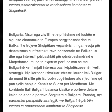
interes jashtëzakonisht të rëndësishëm kombëtar të
Shqipërisë.
Bullgaria. Nisur nga zhvillimet e pritëshme në fushën e
sigurisë ekonomike të Europës përgjithësisht dhe të
Ballkanit e trojeve Shqipëtare veçanërisht, nga nevoja për
dinamizimin e infrastrukturave horizontale në Ballkan, si
dhe nga interesi i përbashkët për qëndrueshmërinë e
Maqedonisë, mund të nxjerrim përfundimin se me
Bullgarinë kemi mjaft interesa bashkëplotësuese të nivelit
strategjik. Një korridor i zhvilluar infrastrukturor Itali-Bullgari
do mund të sillte për Europën Jugëlindore ato rrjedhime që
pati sjellë hapja e Kanalit të Suezit për Mesdheun. Me
korridorin Itali-Bullgari, balanca klasike e porteve detare
kalon në anën e porteve Shqiptare e Bullgare. Prandaj,
një
partneritet perspektiv strategjik me Bullgarinë përbën
interes të rëndësishëm kombëtar të Shqipërisë.