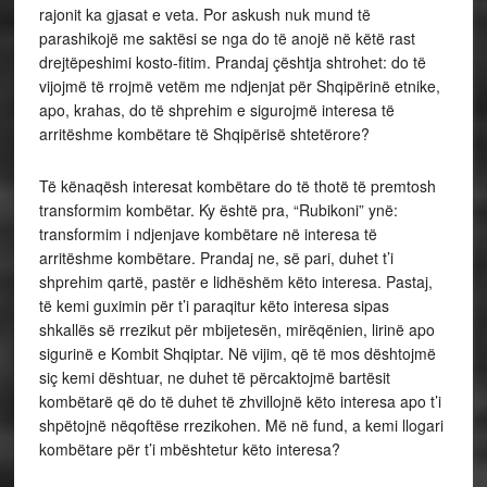
rajonit ka gjasat e veta. Por askush nuk mund të
parashikojë me saktësi se nga do të anojë në këtë rast
drejtëpeshimi kosto-fitim. Prandaj çështja shtrohet: do të
vijojmë të rrojmë vetëm me ndjenjat për Shqipërinë etnike,
apo, krahas, do të shprehim e sigurojmë interesa të
arritëshme kombëtare të Shqipërisë shtetërore?
Të kënaqësh interesat kombëtare do të thotë të premtosh
transformim kombëtar. Ky është pra, “Rubikoni” ynë:
transformim i ndjenjave kombëtare në interesa të
arritëshme kombëtare. Prandaj ne, së pari, duhet t’i
shprehim qartë, pastër e lidhëshëm këto interesa. Pastaj,
të kemi guximin për t’i paraqitur këto interesa sipas
shkallës së rrezikut për mbijetesën, mirëqënien, lirinë apo
sigurinë e Kombit Shqiptar. Në vijim, që të mos dështojmë
siç kemi dështuar, ne duhet të përcaktojmë bartësit
kombëtarë që do të duhet të zhvillojnë këto interesa apo t’i
shpëtojnë nëqoftëse rrezikohen. Më në fund, a kemi llogari
kombëtare për t’i mbështetur këto interesa?