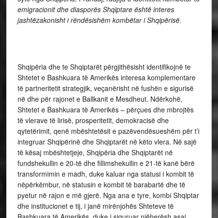
emigracionit dhe diasporës Shqiptare është interes
jashtëzakonisht i rëndësishëm kombëtar i Shqipërisë.
Shqipëria dhe te Shqiptarët përgjithësisht identifikojnë te
Shtetet e Bashkuara të Amerikës interesa komplementare
të partneritetit strategjik, veçanërisht në fushën e sigurisë
në dhe për rajonet e Ballkanit e Mesdheut. Ndërkohë,
Shtetet e Bashkuara të Amerikës – përçues dhe mbrojtës
të vlerave të lirisë, prosperitetit, demokracisë dhe
qytetërimit, qenë mbështetësit e pazëvendësueshëm për t’i
integruar Shqipërinë dhe Shqiptarët në këto vlera. Në sajë
të kësaj mbështetjeje, Shqipëria dhe Shqiptarët në
fundshekullin e 20-të dhe fillimshekullin e 21-të kanë bërë
transformimin e madh, duke kaluar nga statusi i kombit të
nëpërkëmbur, në statusin e kombit të barabartë dhe të
pyetur në rajon e më gjerë. Nga ana e tyre, kombi Shqiptar
dhe institucionet e tij, i janë mirënjohës Shteteve të
Bashkuara të Amerikës, duke i siguruar njëherësh asaj