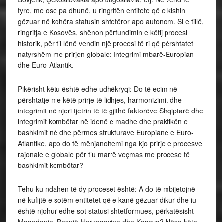
tyre, me ose pa dhunë, u ringritën entitete që e kishin
gëzuar në kohëra statusin shtetëror apo autonom. Si e tillë,
ringritja e Kosovës, shënon përfundimin e këtij procesi
historik, për t’i lënë vendin një procesi të ri që përshtatet
natyrshëm me prirjen globale: Integrimi mbarë-Europian
dhe Euro-Atlantik.
Pikërisht këtu është edhe udhëkryqi: Do të ecim në
përshtatje me këtë prirje të lidhjes, harmonizimit dhe
integrimit në njeri tjetrin të të gjithë faktorëve Shqiptarë dhe
integrimit kombëtar në idenë e madhe dhe praktikën e
bashkimit në dhe përmes strukturave Europiane e Euro-
Atlantike, apo do të mënjanohemi nga kjo prirje e procesve
rajonale e globale për t’u marrë veçmas me procese të
bashkimit kombëtar?
Tehu ku ndahen të dy proceset është: A do të mbijetojnë
në kufijtë e sotëm entitetet që e kanë gëzuar dikur dhe iu
është njohur edhe sot statusi shtetformues, përkatësisht
Maqedonia, Bosnjë-Herzegovina dhe Kosova? Nëse këto