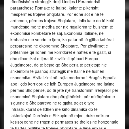
rëndësishëm strategjik drejt Lindjes i Perandorisë
paraardhëse Romake të Italisë, kalonte pikërisht
mespërmes trojeve Shqiptare. Por edhe sot e në të
ardhmen, përmes trojeve Shqiptare, Italia ka e do të ketë
mundësitë më të mëdha për një rigjallërim të bujshëm të
ekonomisë kombëtare të saj. Ekonomia Italiane, në
krahasim me vendet e tjera, ka patur në të gjitha kohërat
përparësinë në ekonominë Shqiptare. Por zhvillimet e
pritëshme që lidhen me korridoret e naftës e të gazit, si
dhe dinamikat e tjera të zhvillimit që bart Europa
Jugëlindore, do të bëjnë që Shqipëria të përjetojë një
shkëmbim të pashoq strategjik me Italinë në fushën
ekonomike. Rivitalizimi në trajta moderne i Rrugës Egnatia
apo i çdo korridori që lidh Europën Jugëlindore me Italinë
përmes Shqipërisë, do të jetë një transformim rrënjësor për
ekonominë Shqiptare dhe përgjithësisht për mirëqënien e
sigurinë e Shqiptarëve në të gjitha trojet e tyre.
Infrastrukturat që lidhen me këto dinamika do të
faktorizojnë Durrësin e Shkupin në rajon, duke ndikuar
kësisoj edhe në rritjen e përmasës së thellësinë horizontale
të hartës politike të trojeve Shqiptare, e lënë enkas e