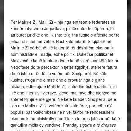
Për Malin e Zi. Mali i Zi – një nga entitetet e federatës së
kundërnatyrshme Jugosllave, plotësonte drejtëpërdrejtë
atributet juridike dhe i kishte të gjitha fuqitë e aftësitë për të
jetuar si shtet më vehte. Bashkatdhetarët Shqiptarë në
Malin e Zi përbëjnë një faktor të rëndësishëm ekonomik,
administrativ e, madje, edhe politik. Duket se politikanët
Malazesë e kanë kuptuar dhe e kanë vlerësuar këtë faktor.
Nëqoftëse do të përcaktonin tjetër zgjidhje, atëherë fatura
do të ishte e rëndë, jo vetëm për Shqiptarët. Në këto
kushte, rruga më e mirë dhe e provuar nga e gjithë
historia, edhe ajo e Malit të Zi, ishte dhe është qarkullimi i
lirë dhe intensiv i vlerave, ideve, mallrave dhe njerzve me
shtetet fqinjë e më gjerë. Në këtë kuadër, Shqipëria, që e
lidh me Malin e Zi jo vetëm kufri shtetëror, por edhe një
popullsi bashkëkombëse në nivel faktori të rëndësishëm
ekonomik, administrativ e politik, ka interes jetësor për këtë
qarkullim midis dy vendeve. Prandaj
, siguria e të drejtave