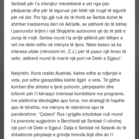
Serbisë për t’a mbrojtur mëvetësinë e vet nga çdo
pikëpamje dhe për të siguruar për këtë një rrugë të sigurtë
për në det. Por kjo gjë nuk do të thotë se Serbia duhet të
shtrihet medoemos deri në Adriatik, se atëherë do të bëhej
i pamundur krijimi i një Shqipërie autonome që do të jetë e
zonja të rrojë. Serbia mund t’ia arrijë qëllimit për lidhjen e
vet me detin edhe në mënyra të tjera. Nëse beson se ka
interesa vitale
(nënvizimi im, Z.J.) për të pasur një liman të
vetin, atëherë mund të marrë një port në Detin e Egjeut.”
Natyrisht, Konti realist Austriak, kishte edhe ai ndjenjat e
veta, por edhe gjeopolitika kishte ligjet e veta. Të gjitha
kombet dhe shtetet e tjerë pohonin, përpiqeshin dhe
luftonin për t’i kënaqur interesat kombëtare me programe,
me platforma ideologjike apo force, me strategji të hapëta
apo të fshehta, me mënyra të ndershme apo të
pandershme. “Çobani” Rus i grigjës ortodokse nuk mund
t’a pranonte sugjerimin e Berchtold që Serbisë t’i ofrohej
një port në Detin e Egjeut. Dalja e Serbisë në Selanik do të
shkaktonte përplasje e grindje brenda llojit dhe do t’i