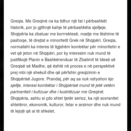
Greqia. Me Greqinë na ka lidhur një fat i përbashkët
historik, por jo gjithnjë kahje të përbashkëta sjelljeje.
Shqipëria ka zbatuar me korrrektesë, madje me lëshime të
pashoqe, të drejtat e minoritetit Grek në Shqipëri. Greqia,
normalisht ka interes të ligjshëm kombëtar për minoritetin e
vet që jeton në Shqipëri, por ky interesim nuk mund të
justifikojë Planin e Bashkërenduar të Zbatimit të Idesë së
Greqisë së Madhe, që është në proces e në perspektivë
prej mbi një shekull dhe që përfshin greqizimin e
Shqipërisë Jugore. Prandaj,
për aq sa nuk ndryshon kjo
sjellje,
interesi kombëtar i Shqipërisë mund të jetë vetëm
partneriteti i kufizuar dhe i kushtëzuar me Greqinë.
Shqipëria, ashtu si çdo shtet tjetër serioz, ka një sovranitet
shtetëror, ekonomik, kulturor, fetar e arsimor dhe nuk mund
të lejojë që ai të shkelet.