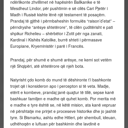
ndërlikonte zhvillimet në hapësirën Ballkanike e të
Mesdheut Lindor, për pushtimin e së cilës Cari Pjetër i
Madh i Rusisë kishte lënë një testament të posaçëm.
Prandaj të gjithë i përmbaheshin formulës “raison’d’etat” –
përndryshe “arësye shtetërore”, të cilën çuditërisht e pati
shpikur Richelieu – shërbëtor i Zotit për nga zanati,
Kardinal i Kishës Katolike, burrë shteti i përmasave
Europiane, Kryeministër i parë i Francës.
Prandaj, për shumë e shumë arësye, ne kemi sot vetëm
një Shqipëri, atë shtetërore që njeh bota.
Natyrisht çdo komb do mund të dëshironte t’i bashkonte
trojet që i konsideron apo i percepton si të veta. Madje,
etërit e kombeve, prandaj janë quajtur të tillë, sepse kanë
bashkuar familjen e madhe që quhet komb. Por merita më
e madhe e tyre është se, në këtë mision, ata kanë vepruar
në përshtatje me prirjet e proceseve historike dhe jo jashtë
tyre. Si Bismarku, ashtu edhe Hitleri, për shembull, ideuan,
udhëhoqën e luftuan për bashkimin dhe lavdinë e