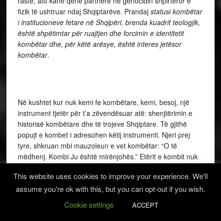
raste, ato kanë qenë partnere në genocidin shpirtëror e
fizik të ushtruar ndaj Shqiptarëve. Prandaj
statusi kombëtar
i institucioneve fetare në Shqipëri, brenda kuadrit teologjik,
është shpëtimtar për ruajtjen dhe forcimin e identitetit
kombëtar dhe, për këtë arësye, është interes jetësor
kombëtar
.
Në kushtet kur nuk kemi fe kombëtare, kemi, besoj, një
instrument tjetër për t’a zëvendësuar atë: shenjtërimin e
historisë kombëtare dhe të trojeve Shqiptare. Të gjithë
popujt e kombet i adresohen këtij instrumenti. Njeri prej
tyre, shkruan mbi mauzoleun e vet kombëtar: “O të
mëdhenj. Kombi Ju është mirënjohës.” Etërit e kombit nuk
mund të parcelizohen sipas bindjeve politike, apo për
This website uses cookies to improve your experience. We'll
besueshmëri politike, por sipas kontributeve për kombet e
assume you're ok with this, but you can opt-out if you wish.
tyre. Kombin e sjell më afër një monument lavdie
kombëtare, sesa qindra kisha apo xhami. Monumenti i
Cookie settings
ACCEPT
Pavarësisë në Vlorë është një i tillë që, thuajse me fuqi