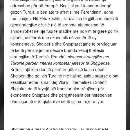
adresohen për në Europë. Regjimi politik moderator që
gëzon Turqia, e bën atë të afërt si me Perëndimin, edhe
me Lindjen. Në këto kushte, Turqia i ka të gjitha mundësitë
gjeostrategjike që, në një të ardhme afatmesme, të
shndërrohet në një fuqi të madhe me ndikim të gjerë politik,
sigurie, ushtarak dhe ekonomik në zemër të dy
kontinenteve. Shqipëria dhe Shqiptarët janë të privilegjuar
të kenë përfshirjen miqësore brenda kësaj thellësie
strategjike të Turqisë. Prandaj,
aleanca strategjike me
Turqinë përbën interes kombëtar jetësor të Shqipërisë.
Krijimi i një korridori të gjerë tregëtar që kalon nëpër
Shqipëri dhe që lidh Turqinë me Italinë, ashtu sikurse e pati
këshilluar edhe Ismail Bej Vlora – themelues i Shtetit
Shqiptar, do të kryejë një transformim rrënjësor për
ekonominë Shqiptare dhe përgjithësisht për mirëqënien
dhe sigurinë e Shqiptarëve në të gjitha trojet e tyre.
Shqipërinë e deshi Austro-Hungaria – Fuqi nga më të