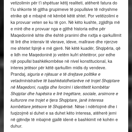
vetizolimin për t’i shpëtuar këtij realiteti, atëherë fatura do
t’iu shkonte të gjitha grupimeve të popullsive të ndryshme
etnike që e mbajnë në këmbë këtë shtet. Por vetëizolimi e
ka provuar veten se ku të çon. Në këto kushte, zgjidhja më
e mirë dhe e provuar nga e gjithë historia edhe për
Maqedoninë ishte dhe është pranimi dhe nxitja e qarkullimit
të lirë dhe intensiv të vlerave, ideve, mallrave dhe njerzve
me shtetet fqinjë e më gjerë. Në këtë kuadër, Shqipëria, që
e lidh me Maqedoninë jo vetëm kufri shtetëror, por edhe
një popullsi bashkëkombëse në nivel konstitucional, ka
interes jetësor për këtë qarkullim midis dy vendeve.
Prandaj,
siguria e njësuar e të drejtave politike e
vetadministrative të bashkëatdhetarëve në trojet Shqiptare
në Maqedoni, ruajtja dhe forcimi i identitetit kombëtar
Shqiptar dhe hapësira e lirë tregëtare, sociale, arsimore e
kulturore me trojet e tjera Shqiptare, janë interesa
kombëtare jetësore të Shqipërisë.
Nëse i ndërtojmë dhe i
fuqizojmë si duhet e sa duhet këto interesa, atëherë jemi
në gjëndje të mbajmë gjallë idenë e bashkimit në kohën e
duhur.