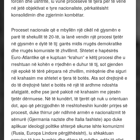
forcën dhe ushtritë, iu vunë proceseve të tjera për të vënë
në jetë objektivat e tyre nacionaliste, përkatësisht
konsolidimin dhe zgjerimin kombëtar.
Proceset nacionale që e mbyllën një cikël në gjysmën e
parë të shekullit të 20-të, ia lanë vendin një procesi tjetër
në gjysmën e dytë të tij: garës midis rrugës demokratike
dhe rrugës komuniste të zhvillimit. Shtetet e hapësirës
Euro-Atlantike që e kuptuan “krahun” e këtij procesi dhe u
rreshtuan në kohën e rrjedhën e duhur të tij, sot gjenden
një epokë të tërë përpara në zhvillim, mirëqënie dhe siguri
në krahasim me shtetet e tjera të botës. Ata sot drejtojnë e
do të drejtojnë fatet e botës në një të ardhme ndoshta
afatgjatë, edhe pse janë pakicë në krahasim me pjesën
tjetër dërmuese. Në të kundërt, të tjerët që nuk u orientuan
dot, apo që përzgjodhën të rreshtoheshin kundër prirjes së
procesit, duke thirrur për ndihmë armën e nacionalizmit të
sëmurë (Gjermania naziste dhe Italia fashiste) apo duke
aplikuar ideologji politike shterpë sikurse ishte komunizmi
(Rusia, Europa Lindore përgjithësisht), iu shkaktuan
popujve të tyre humbje dhe dëme të mëdha, ndër të cilat,