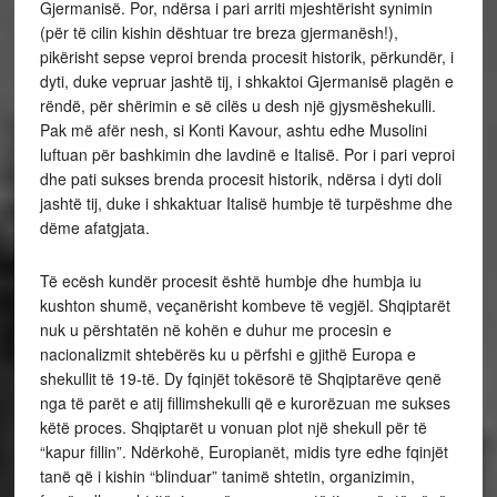
Gjermanisë. Por, ndërsa i pari arriti mjeshtërisht synimin
(për të cilin kishin dështuar tre breza gjermanësh!),
pikërisht sepse veproi brenda procesit historik, përkundër, i
dyti, duke vepruar jashtë tij, i shkaktoi Gjermanisë plagën e
rëndë, për shërimin e së cilës u desh një gjysmëshekulli.
Pak më afër nesh, si Konti Kavour, ashtu edhe Musolini
luftuan për bashkimin dhe lavdinë e Italisë. Por i pari veproi
dhe pati sukses brenda procesit historik, ndërsa i dyti doli
jashtë tij, duke i shkaktuar Italisë humbje të turpëshme dhe
dëme afatgjata.
Të ecësh kundër procesit është humbje dhe humbja iu
kushton shumë, veçanërisht kombeve të vegjël. Shqiptarët
nuk u përshtatën në kohën e duhur me procesin e
nacionalizmit shtebërës ku u përfshi e gjithë Europa e
shekullit të 19-të. Dy fqinjët tokësorë të Shqiptarëve qenë
nga të parët e atij fillimshekulli që e kurorëzuan me sukses
këtë proces. Shqiptarët u vonuan plot një shekull për të
“kapur fillin”. Ndërkohë, Europianët, midis tyre edhe fqinjët
tanë që i kishin “blinduar” tanimë shtetin, organizimin,