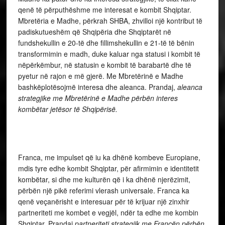
qenë të përputhëshme me interesat e kombit Shqiptar.
Mbretëria e Madhe, përkrah SHBA, zhvilloi një kontribut të
padiskutueshëm që Shqipëria dhe Shqiptarët në
fundshekullin e 20-të dhe fillimshekullin e 21-të të bënin
transformimin e madh, duke kaluar nga statusi i kombit të
nëpërkëmbur, në statusin e kombit të barabartë dhe të
pyetur në rajon e më gjerë. Me Mbretërinë e Madhe
bashkëplotësojmë interesa dhe aleanca. Prandaj,
aleanca
strategjike me Mbretërinë e Madhe përbën interes
kombëtar jetësor të Shqipërisë.
Franca, me impulset që iu ka dhënë kombeve Europiane,
mdis tyre edhe kombit Shqiptar, për afirmimin e identitetit
kombëtar, si dhe me kulturën që i ka dhënë njerëzimit,
përbën një pikë referimi vlerash universale. Franca ka
qenë veçanërisht e interesuar për të krijuar një zinxhir
partneriteti me kombet e vegjël, ndër ta edhe me kombin
Shqiptar. Prandaj
partneriteti strategjik me Francën përbën