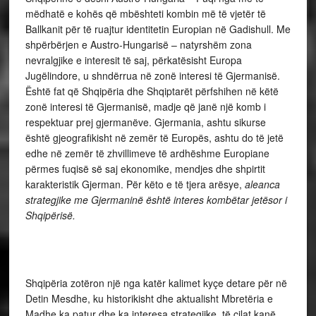
mëdhatë e kohës që mbështeti kombin më të vjetër të
Ballkanit për të ruajtur identitetin Europian në Gadishull. Me
shpërbërjen e Austro-Hungarisë – natyrshëm zona
nevralgjike e interesit të saj, përkatësisht Europa
Jugëlindore, u shndërrua në zonë interesi të Gjermanisë.
Është fat që Shqipëria dhe Shqiptarët përfshihen në këtë
zonë interesi të Gjermanisë, madje që janë një komb i
respektuar prej gjermanëve. Gjermania, ashtu sikurse
është gjeografikisht në zemër të Europës, ashtu do të jetë
edhe në zemër të zhvillimeve të ardhëshme Europiane
përmes fuqisë së saj ekonomike, mendjes dhe shpirtit
karakteristik Gjerman. Për këto e të tjera arësye,
aleanca
strategjike me Gjermaninë është interes kombëtar jetësor i
Shqipërisë.
Shqipëria zotëron një nga katër kalimet kyçe detare për në
Detin Mesdhe, ku historikisht dhe aktualisht Mbretëria e
Madhe ka patur dhe ka interesa strategjike, të cilat kanë