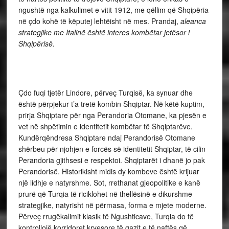
ngushtë nga kalkulimet e vitit 1912, me qëllim që Shqipëria
në çdo kohë të këputej lehtëisht në mes. Prandaj,
aleanca
strategjike me Italinë është interes kombëtar jetësor i
Shqipërisë.
Çdo fuqi tjetër Lindore, përveç Turqisë, ka synuar dhe
është përpjekur t’a tretë kombin Shqiptar. Në këtë kuptim,
prirja Shqiptare për nga Perandoria Otomane, ka pjesën e
vet në shpëtimin e identitetit kombëtar të Shqiptarëve.
Kundërqëndresa Shqiptare ndaj Perandorisë Otomane
shërbeu për njohjen e forcës së identitetit Shqiptar, të cilin
Perandoria gjithsesi e respektoi. Shqiptarët i dhanë jo pak
Perandorisë. Historikisht midis dy kombeve është krijuar
një lidhje e natyrshme. Sot, rrethanat gjeopolitike e kanë
prurë që Turqia të riciklohet në thellësinë e dikurshme
strategjike, natyrisht në përmasa, forma e mjete moderne.
Përveç rrugëkalimit klasik të Ngushticave, Turqia do të
kontrollojë korridoret kryesore të gazit e të naftës që