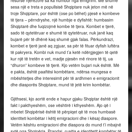
resurse njerëzore sa ka humbur nga emigrimi. Më shumë
sesa një e treta e popullsisë Shqiptare nuk jeton më në
troje Shqiptare, por është (ose po bëhet) pjesë e kombeve
të tjera – përndryshe, një humbje e dyfishtë: humbasim
Shqiptarë dhe fuqizojmë kombe të tjera. Kombet e tjerë,
sado të qytetëruar e shumë të qytetëruar, nuk janë kaq
bujarë për të dhënë kaq shumë gjak falas. Përkundrazi,
kombet e tjerë janë aq zgjuar, sa për të fituar dyfish luftëra
të pakryera. Kombi nuk mund t’a ketë ndërgjegjen të qetë
kur një të tretën e vet, madje pjesën më rinore të tij, ua
“dhuron” kombeve të tjerë. Kjo vetëm bujari nuk është. Më
e pakta, është paaftësi kombëtare, ndërsa mungesa e
mbështetjes dhe interesimit për të ardhmen e emigracionit
dhe diasporës Shqiptare, mund të jetë krim kombëtar.
Gjithsesi, kjo aortë ende e hapur gjaku Shqiptar është një
fakt i pakthyeshëm, ose vështirë i kthyeshëm. Ajo që i
mbetet Shqipërisë është të përpiqet që të mos humbasë
identiteti kombëtar i këtij emigracioni dhe i kësaj diaspore.
Vetëm kështu emigracioni dhe diaspora do mund t’i mbajnë
sytë nga Shqipëria. Prandaj,
ruajtja e identitetit kombëtar të