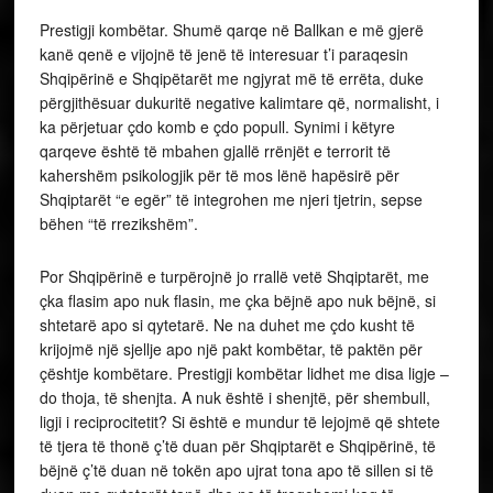
Prestigji kombëtar. Shumë qarqe në Ballkan e më gjerë
kanë qenë e vijojnë të jenë të interesuar t’i paraqesin
Shqipërinë e Shqipëtarët me ngjyrat më të errëta, duke
përgjithësuar dukuritë negative kalimtare që, normalisht, i
ka përjetuar çdo komb e çdo popull. Synimi i këtyre
qarqeve është të mbahen gjallë rrënjët e terrorit të
kahershëm psikologjik për të mos lënë hapësirë për
Shqiptarët “e egër” të integrohen me njeri tjetrin, sepse
bëhen “të rrezikshëm”.
Por Shqipërinë e turpërojnë jo rrallë vetë Shqiptarët, me
çka flasim apo nuk flasin, me çka bëjnë apo nuk bëjnë, si
shtetarë apo si qytetarë. Ne na duhet me çdo kusht të
krijojmë një sjellje apo një pakt kombëtar, të paktën për
çështje kombëtare. Prestigji kombëtar lidhet me disa ligje –
do thoja, të shenjta. A nuk është i shenjtë, për shembull,
ligji i reciprocitetit? Si është e mundur të lejojmë që shtete
të tjera të thonë ç’të duan për Shqiptarët e Shqipërinë, të
bëjnë ç’të duan në tokën apo ujrat tona apo të sillen si të