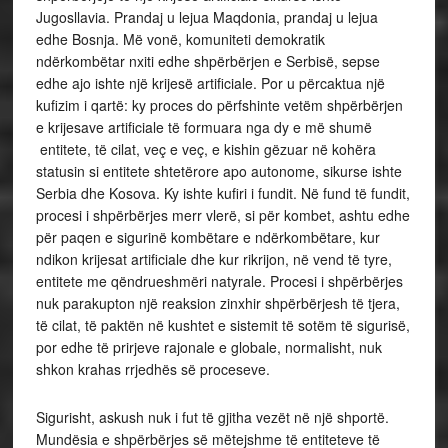
Jugosllavia. Prandaj u lejua Maqdonia, prandaj u lejua
edhe Bosnja. Më vonë, komuniteti demokratik
ndërkombëtar nxiti edhe shpërbërjen e Serbisë, sepse
edhe ajo ishte një krijesë artificiale. Por u përcaktua një
kufizim i qartë: ky proces do përfshinte vetëm shpërbërjen
e krijesave artificiale të formuara nga dy e më shumë
entitete, të cilat, veç e veç, e kishin gëzuar në kohëra
statusin si entitete shtetërore apo autonome, sikurse ishte
Serbia dhe Kosova. Ky ishte kufiri i fundit. Në fund të fundit,
procesi i shpërbërjes merr vlerë, si për kombet, ashtu edhe
për paqen e sigurinë kombëtare e ndërkombëtare, kur
ndikon krijesat artificiale dhe kur rikrijon, në vend të tyre,
entitete me qëndrueshmëri natyrale. Procesi i shpërbërjes
nuk parakupton një reaksion zinxhir shpërbërjesh të tjera,
të cilat, të paktën në kushtet e sistemit të sotëm të sigurisë,
por edhe të prirjeve rajonale e globale, normalisht, nuk
shkon krahas rrjedhës së proceseve.
Sigurisht, askush nuk i fut të gjitha vezët në një shportë.
Mundësia e shpërbërjes së mëtejshme të entiteteve të