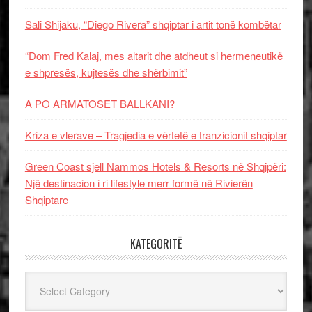
Sali Shijaku, “Diego Rivera” shqiptar i artit tonë kombëtar
“Dom Fred Kalaj, mes altarit dhe atdheut si hermeneutikë
e shpresës, kujtesës dhe shërbimit”
A PO ARMATOSET BALLKANI?
Kriza e vlerave – Tragjedia e vërtetë e tranzicionit shqiptar
Green Coast sjell Nammos Hotels & Resorts në Shqipëri:
Një destinacion i ri lifestyle merr formë në Rivierën
Shqiptare
KATEGORITË
Kategoritë