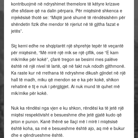
kontribuojmë në ndryshimet themelore të këtyre krizave
dhe sfidave që na dalin përpara. Për miqësinë shkenca e
mjekësisë thotë se: “Miqtë janë shumë të rëndësishëm për
shëndetin fizik dhe mendor të njeriut në të gjitha fazat e
jetës”.
Siç kemi edhe ne shqiptarët një shprehje tepër të veçantë
për miqësinë, “Më mirë një mik se një çiflik, ose “E kam
mik/mike për kokë”, çfarë tregon se besimi mes palëve
është në një nivel të lartë, që në fakt nuk ndodh gjithmonë.
Ka raste kur në rrethana të ndryshme dikush gjindet në një
hall të madh, miku që mendon se e ka për kokë, shikon
rehatinë e tij e nuk i përgjigjet. Ai nuk mund të quhet më
mik/mike për kokë.
Nuk ka rëndësi nga vjen e ku shkon, rëndësi ka të jetë një
miqësi respektivisht e besueshme dhe jetë gjatë kudo që
jeton e punon. Kanë thënë se Ilaçi më i mirë i miqësisë
është koha, sa më e besueshme është ajo, aq më e bukur
dhe e qëndrueshme është.