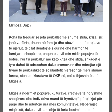
Mimoza Dajçi/
Koha ka treguar se jeta përballet me shumë sfida, kriza, siç
janë varfëria, dhuna në familje dhe abuzimet e të drejtave
të njeriut, të cilat dëmtojnë sigurinë dhe harmonitë
familjare, shoqërore, paqen e zhvillimin midis popujve të
botës. Për t’u përballur me këto kriza dhe sfida, shkaqet e
tyre duhet të adresohen duke promovuar dhe mbrojtur një
frymë të përbashkët të solidaritetit njerëzor që merr shumë
forma, sipas deklaratave të OKB-së, më e thjeshta është
Miqësia.
Miqësia ndërmjet popujve, kulturave, rretheve të ndryshme
shoqërore dhe individëve mund të frymëzojë përpjekjet për
paqe dhe të ndërtojë ura mes komuniteteve. Nëpërmjet
miqësisë, duke zhvilluar lidhje të forta besimi, mund të