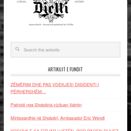
ARTIKUJT E FUNDIT
ZËMËRIM DHE PAS VDEKJES! DISIDENTI I
PËRHERSHËM…
Patriotë nga Shqipëria vizituan Vatrën
Mirëseardhje në Shqipëri, Ambasador Eric Wendt
KOSOVA E KA FITUAR LUFTËN, POR PAQEN DUHET