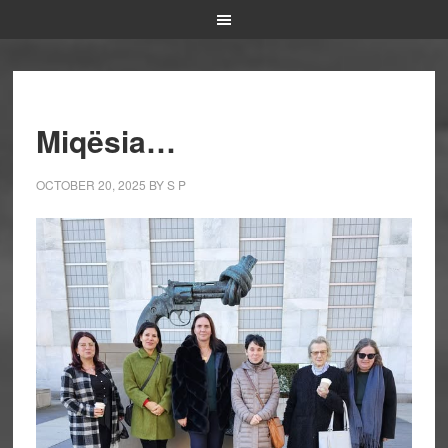
Miqësia…
OCTOBER 20, 2025
BY
S P