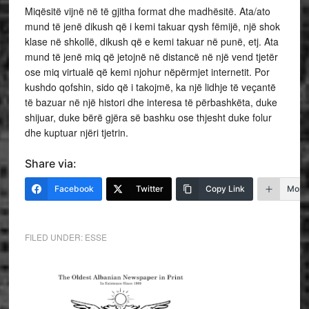
Miqësitë vijnë në të gjitha format dhe madhësitë. Ata/ato
mund të jenë dikush që i kemi takuar qysh fëmijë, një shok
klase në shkollë, dikush që e kemi takuar në punë, etj. Ata
mund të jenë miq që jetojnë në distancë në një vend tjetër
ose miq virtualë që kemi njohur nëpërmjet internetit. Por
kushdo qofshin, sido që i takojmë, ka një lidhje të veçantë
të bazuar në një histori dhe interesa të përbashkëta, duke
shijuar, duke bërë gjëra së bashku ose thjesht duke folur
dhe kuptuar njëri tjetrin.
Share via:
Facebook
Twitter
Copy Link
More
FILED UNDER:
ESSE