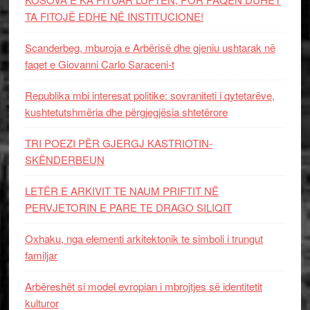
TA FITOJË EDHE NË INSTITUCIONE!
Scanderbeg, mburoja e Arbërisë dhe gjeniu ushtarak në
faqet e Giovanni Carlo Saraceni-t
Republika mbi interesat politike: sovraniteti i qytetarëve,
kushtetutshmëria dhe përgjegjësia shtetërore
TRI POEZI PËR GJERGJ KASTRIOTIN-
SKËNDERBEUN
LETËR E ARKIVIT TE NAUM PRIFTIT NË
PERVJETORIN E PARE TE DRAGO SILIQIT
Oxhaku, nga elementi arkitektonik te simboli i trungut
familjar
Arbëreshët si model evropian i mbrojtjes së identitetit
kulturor