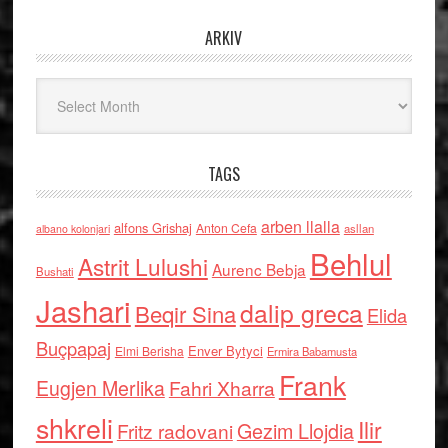
ARKIV
Arkiv
TAGS
arben llalla
alfons Grishaj
Anton Cefa
asllan
albano kolonjari
Behlul
Astrit Lulushi
Aurenc Bebja
Bushati
Jashari
dalip greca
Beqir Sina
Elida
Buçpapaj
Enver Bytyci
Elmi Berisha
Ermira Babamusta
Frank
Eugjen Merlika
Fahri Xharra
shkreli
Ilir
Gezim Llojdia
Fritz radovani