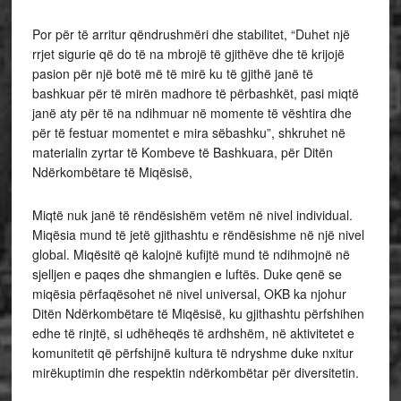
Por për të arritur qëndrushmëri dhe stabilitet, “Duhet një
rrjet sigurie që do të na mbrojë të gjithëve dhe të krijojë
pasion për një botë më të mirë ku të gjithë janë të
bashkuar për të mirën madhore të përbashkët, pasi miqtë
janë aty për të na ndihmuar në momente të vështira dhe
për të festuar momentet e mira sëbashku”, shkruhet në
materialin zyrtar të Kombeve të Bashkuara, për Ditën
Ndërkombëtare të Miqësisë,
Miqtë nuk janë të rëndësishëm vetëm në nivel individual.
Miqësia mund të jetë gjithashtu e rëndësishme në një nivel
global. Miqësitë që kalojnë kufijtë mund të ndihmojnë në
sjelljen e paqes dhe shmangien e luftës. Duke qenë se
miqësia përfaqësohet në nivel universal, OKB ka njohur
Ditën Ndërkombëtare të Miqësisë, ku gjithashtu përfshihen
edhe të rinjtë, si udhëheqës të ardhshëm, në aktivitetet e
komunitetit që përfshijnë kultura të ndryshme duke nxitur
mirëkuptimin dhe respektin ndërkombëtar për diversitetin.