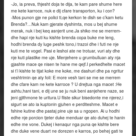
-Jo, ia preva, thjesht doja te dija, te kam pare shume here
me kete karroce, nuk e dij cfare transporton, ku i con?
-Mos punon gje ne polici ti,qe kerkon te dish se c’kam ketu
Brenda?…Nuk kam gjerate dyshimta, mos u bej shume
merak, nuk i bej keq asnjerit une.Ja shiko me se merrem-
dhe hapi nje kuti ku kishte brenda copa buke me leng,
hodhi brenda dy luge peshk tono,i trazoi dhe i futi ne nje
kuti me te vogel. Pasi e leshoi ate ne trotuar, vuri aty dhe
nje kuti plastike me uje. Menjehere u grumbulluan aty nja
gjashte mace qe nisen te hane me qejf.I perkedhelte macet
si t’i kishte te tijat koke me koke, me dashuri dhe pa ngritur
veshtrimin qe aty foli: E more vesh tani se me se merrem
dhe cfare kam ne kete karroce ? U drejtua nga macet :He
ashtu,hani tani, e dij une se ju nuk beni asnjehere naze, se
jeni gjithmone te uritura.U fliste sikur bisedonte me njerez,i
sigurt se ato ia kuptonin gjuhen e perditeshme. Macet e
fshine kutine dhe pastaj pine uje sa u ngopen. Ai u hodhi
edhe nje porcion tjeter duke menduar qe ato duhej te hanin
edhe me vone. Dukej i kenaqur nga puna qe kishte bere
dhe duke vene duart ne dorezen e karros, po behej gati te