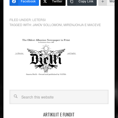
Facebook
Twitter
Copy Link
More
FILED UNDER:
LETERSI
TAGGED WITH:
JAKOV SOLLOMONI
,
MIRENJOHJA E MACEVE
ARTIKUJT E FUNDIT