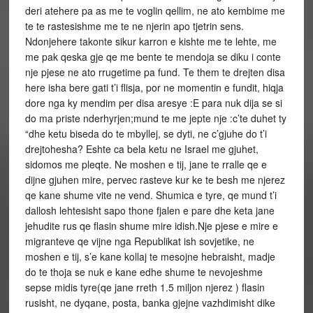
deri atehere pa as me te voglin qellim, ne ato kembime me
te te rastesishme me te ne njerin apo tjetrin sens.
Ndonjehere takonte sikur karron e kishte me te lehte, me
me pak qeska gje qe me bente te mendoja se diku i conte
nje pjese ne ato rrugetime pa fund. Te them te drejten disa
here isha bere gati t’i flisja, por ne momentin e fundit, hiqja
dore nga ky mendim per disa aresye :E para nuk dija se si
do ma priste nderhyrjen;mund te me jepte nje :c’te duhet ty
“dhe ketu biseda do te mbyllej, se dyti, ne c’gjuhe do t’i
drejtohesha? Eshte ca bela ketu ne Israel me gjuhet,
sidomos me pleqte. Ne moshen e tij, jane te rralle qe e
dijne gjuhen mire, pervec rasteve kur ke te besh me njerez
qe kane shume vite ne vend. Shumica e tyre, qe mund t’i
dallosh lehtesisht sapo thone fjalen e pare dhe keta jane
jehudite rus qe flasin shume mire idish.Nje pjese e mire e
migranteve qe vijne nga Republikat ish sovjetike, ne
moshen e tij, s’e kane kollaj te mesojne hebraisht, madje
do te thoja se nuk e kane edhe shume te nevojeshme
sepse midis tyre(qe jane rreth 1.5 miljon njerez ) flasin
rusisht, ne dyqane, posta, banka gjejne vazhdimisht dike