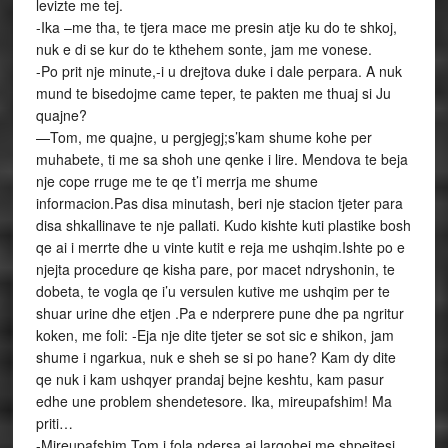
levizte me tej.
-Ika –me tha, te tjera mace me presin atje ku do te shkoj,
nuk e di se kur do te kthehem sonte, jam me vonese.
-Po prit nje minute,-i u drejtova duke i dale perpara. A nuk
mund te bisedojme came teper, te pakten me thuaj si Ju
quajne?
—Tom, me quajne, u pergjegj;s’kam shume kohe per
muhabete, ti me sa shoh une qenke i lire. Mendova te beja
nje cope rruge me te qe t’i merrja me shume
informacion.Pas disa minutash, beri nje stacion tjeter para
disa shkallinave te nje pallati. Kudo kishte kuti plastike bosh
qe ai i merrte dhe u vinte kutit e reja me ushqim.Ishte po e
njejta procedure qe kisha pare, por macet ndryshonin, te
dobeta, te vogla qe i’u versulen kutive me ushqim per te
shuar urine dhe etjen .Pa e nderprere pune dhe pa ngritur
koken, me foli: -Eja nje dite tjeter se sot sic e shikon, jam
shume i ngarkua, nuk e sheh se si po hane? Kam dy dite
qe nuk i kam ushqyer prandaj bejne keshtu, kam pasur
edhe une problem shendetesore. Ika, mireupafshim! Ma
priti…
-Mireupafshim Tom,i fola ndersa ai largohej me shpejtesi…