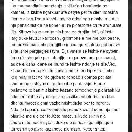
Ika me mendimin se ndonje institucion bamiresie per
kafshet, ia kishte ngarkuar ate detyre per te cilen ndoshta
fitonte dicka.Them keshtu sepse edhe nga mosha mu duk
nje pensionist qe ne kohen e lire plotesonte ca te ardhurate
tija. Ktheva koken edhe nje here ne drejtim tetij, ai ishte
larg duke levizur karrocen , gjithmone e me me pak peshe,
me preokupacionin per gjithe macet qe kishtene patronazh
si te ishte pergjegjes i tyre. Dija vetem se kishte ne qytetin
tone nje shoqate per mbrojtjen e qeneve, por per macet,
as qe e kisha idene se mund te kishte ndonje te tille.Vec,
kisha degjuar se kishte sanksione te rendaper trajtimin e
keq ndaj maceve me gjoba te rendae sidomos per ata
shofere qe i shtypnin, qofte edhe pa dashje. Prane
pallateve te banimit kishte kazane temedhenje plehrash ku
cdonjeri hidhte aty ne qeska plastike, mbeturinat e dites
dhe ku macet gjenin vazhdimisht dicka per te ngrene.
Ndonje i apasionuar vendoste prane kazanit edhe nje ene
plastike me uje per to.Keto mace, si kudo,sillnin nje
sherbim te madh qytetit duke e pastruar nga mijte qe u
turreshin po atyre kazaneve plehrash. Neper shtepi,