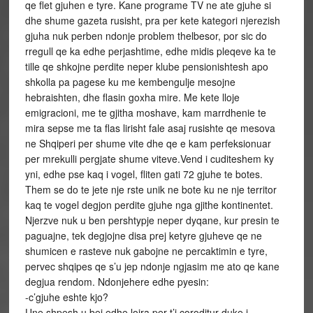
qe flet gjuhen e tyre. Kane programe TV ne ate gjuhe si
dhe shume gazeta rusisht, pra per kete kategori njerezish
gjuha nuk perben ndonje problem thelbesor, por sic do
rregull qe ka edhe perjashtime, edhe midis pleqeve ka te
tille qe shkojne perdite neper klube pensionishtesh apo
shkolla pa pagese ku me kembengulje mesojne
hebraishten, dhe flasin goxha mire. Me kete lloje
emigracioni, me te gjitha moshave, kam marrdhenie te
mira sepse me ta flas lirisht fale asaj rusishte qe mesova
ne Shqiperi per shume vite dhe qe e kam perfeksionuar
per mrekulli pergjate shume viteve.Vend i cuditeshem ky
yni, edhe pse kaq i vogel, fliten gati 72 gjuhe te botes.
Them se do te jete nje rste unik ne bote ku ne nje territor
kaq te vogel degjon perdite gjuhe nga gjithe kontinentet.
Njerzve nuk u ben pershtypje neper dyqane, kur presin te
paguajne, tek degjojne disa prej ketyre gjuheve qe ne
shumicen e rasteve nuk gabojne ne percaktimin e tyre,
pervec shqipes qe s’u jep ndonje ngjasim me ato qe kane
degjua rendom. Ndonjehere edhe pyesin:
-c’gjuhe eshte kjo?
Une shpesh u bej edhe lojra per t’i coroditur duke i