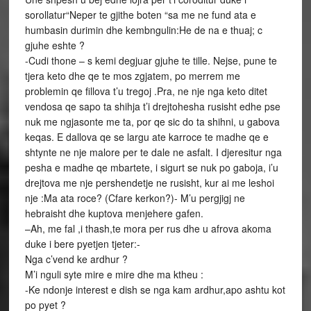
sorollatur“Neper te gjithe boten “sa me ne fund ata e
humbasin durimin dhe kembngulin:He de na e thuaj; c
gjuhe eshte ?
-Cudi thone – s kemi degjuar gjuhe te tille. Nejse, pune te
tjera keto dhe qe te mos zgjatem, po merrem me
problemin qe fillova t’u tregoj .Pra, ne nje nga keto ditet
vendosa qe sapo ta shihja t’i drejtohesha rusisht edhe pse
nuk me ngjasonte me ta, por qe sic do ta shihni, u gabova
keqas. E dallova qe se largu ate karroce te madhe qe e
shtynte ne nje malore per te dale ne asfalt. I djeresitur nga
pesha e madhe qe mbartete, i sigurt se nuk po gaboja, i’u
drejtova me nje pershendetje ne rusisht, kur ai me leshoi
nje :Ma ata roce? (Cfare kerkon?)- M’u pergjigj ne
hebraisht dhe kuptova menjehere gafen.
–Ah, me fal ,i thash,te mora per rus dhe u afrova akoma
duke i bere pyetjen tjeter:-
Nga c’vend ke ardhur ?
M’i nguli syte mire e mire dhe ma ktheu :
-Ke ndonje interest e dish se nga kam ardhur,apo ashtu kot
po pyet ?