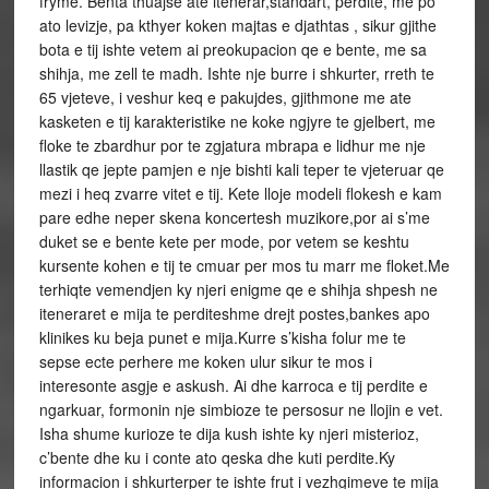
fryme. Benta thuajse ate itenerar,standart, perdite, me po
ato levizje, pa kthyer koken majtas e djathtas , sikur gjithe
bota e tij ishte vetem ai preokupacion qe e bente, me sa
shihja, me zell te madh. Ishte nje burre i shkurter, rreth te
65 vjeteve, i veshur keq e pakujdes, gjithmone me ate
kasketen e tij karakteristike ne koke ngjyre te gjelbert, me
floke te zbardhur por te zgjatura mbrapa e lidhur me nje
llastik qe jepte pamjen e nje bishti kali teper te vjeteruar qe
mezi i heq zvarre vitet e tij. Kete lloje modeli flokesh e kam
pare edhe neper skena koncertesh muzikore,por ai s’me
duket se e bente kete per mode, por vetem se keshtu
kursente kohen e tij te cmuar per mos tu marr me floket.Me
terhiqte vemendjen ky njeri enigme qe e shihja shpesh ne
iteneraret e mija te perditeshme drejt postes,bankes apo
klinikes ku beja punet e mija.Kurre s’kisha folur me te
sepse ecte perhere me koken ulur sikur te mos i
interesonte asgje e askush. Ai dhe karroca e tij perdite e
ngarkuar, formonin nje simbioze te persosur ne llojin e vet.
Isha shume kurioze te dija kush ishte ky njeri misterioz,
c’bente dhe ku i conte ato qeska dhe kuti perdite.Ky
informacion i shkurterper te ishte frut i vezhgimeve te mija