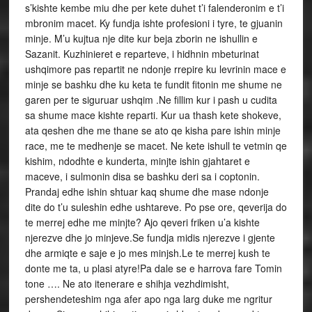
s’kishte kembe miu dhe per kete duhet t’i falenderonim e t’i
mbronim macet. Ky fundja ishte profesioni i tyre, te gjuanin
minje. M’u kujtua nje dite kur beja zborin ne ishullin e
Sazanit. Kuzhinieret e reparteve, i hidhnin mbeturinat
ushqimore pas repartit ne ndonje rrepire ku levrinin mace e
minje se bashku dhe ku keta te fundit fitonin me shume ne
garen per te siguruar ushqim .Ne fillim kur i pash u cudita
sa shume mace kishte reparti. Kur ua thash kete shokeve,
ata qeshen dhe me thane se ato qe kisha pare ishin minje
race, me te medhenje se macet. Ne kete ishull te vetmin qe
kishim, ndodhte e kunderta, minjte ishin gjahtaret e
maceve, i sulmonin disa se bashku deri sa i coptonin.
Prandaj edhe ishin shtuar kaq shume dhe mase ndonje
dite do t’u suleshin edhe ushtareve. Po pse ore, qeverija do
te merrej edhe me minjte? Ajo qeveri friken u’a kishte
njerezve dhe jo minjeve.Se fundja midis njerezve i gjente
dhe armiqte e saje e jo mes minjsh.Le te merrej kush te
donte me ta, u plasi atyre!Pa dale se e harrova fare Tomin
tone …. Ne ato itenerare e shihja vezhdimisht,
pershendeteshim nga afer apo nga larg duke me ngritur