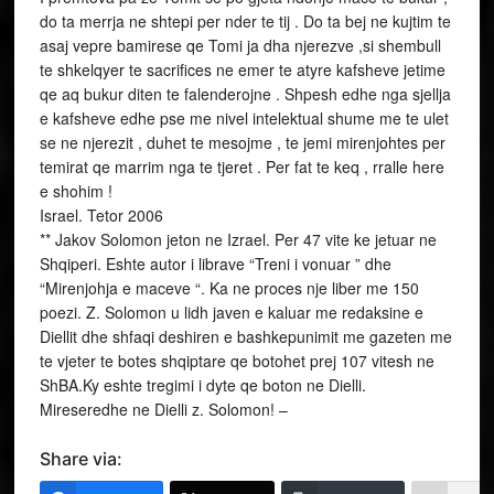
Israel. Tetor 2006
** Jakov Solomon jeton ne Izrael. Per 47 vite ke jetuar ne
Shqiperi. Eshte autor i librave “Treni i vonuar ” dhe
“Mirenjohja e maceve “. Ka ne proces nje liber me 150
poezi. Z. Solomon u lidh javen e kaluar me redaksine e
Diellit dhe shfaqi deshiren e bashkepunimit me gazeten me
te vjeter te botes shqiptare qe botohet prej 107 vitesh ne
ShBA.Ky eshte tregimi i dyte qe boton ne Dielli.
Mireseredhe ne Dielli z. Solomon! –
Share via: