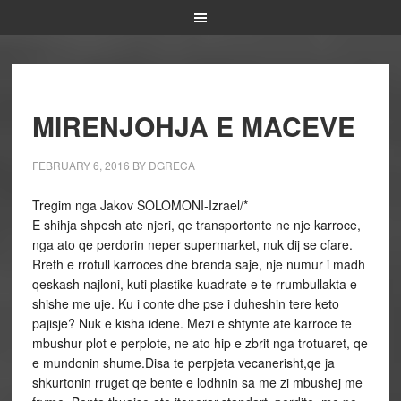
MIRENJOHJA E MACEVE
FEBRUARY 6, 2016
BY
DGRECA
Tregim nga Jakov SOLOMONI-Izrael/*
E shihja shpesh ate njeri, qe transportonte ne nje karroce,
nga ato qe perdorin neper supermarket, nuk dij se cfare.
Rreth e rrotull karroces dhe brenda saje, nje numur i madh
qeskash najloni, kuti plastike kuadrate e te rrumbullakta e
shishe me uje. Ku i conte dhe pse i duheshin tere keto
pajisje? Nuk e kisha idene. Mezi e shtynte ate karroce te
mbushur plot e perplote, ne ato hip e zbrit nga trotuaret, qe
e mundonin shume.Disa te perpjeta vecanerisht,qe ja
shkurtonin rruget qe bente e lodhnin sa me zi mbushej me