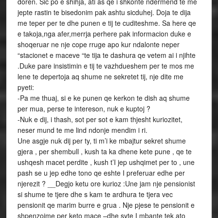
doren. Sic po e shihja, ati as qe i shkonte ndermend te me
jepte rastin te bisedonim pak ashtu sicduhej. Doja te dija
me teper per te dhe punen e tij te cuditeshme. Sa here qe
e takoja,nga afer,merrja perhere pak informacion duke e
shoqeruar ne nje cope rruge apo kur ndalonte neper
“stacionet e maceve “te tija te dashura qe vetem ai i njihte
.Duke pare insistimin e tij te vazhdueshem per te mos me
lene te depertoja aq shume ne sekretet tij, nje dite me
pyeti:
-Pa me thuaj, si e ke punen qe kerkon te dish aq shume
per mua, perse te intereson, nuk e kuptoj ?
-Nuk e dij, i thash, sot per sot e kam thjesht kuriozitet,
neser mund te me lind ndonje mendim i ri.
Une asgje nuk dij per ty, ti m’i ke mbajtur sekret shume gjera , per shembull , kush ta ka dhene kete pune , qe te ushqesh macet perdite , kush t’I jep ushqimet per to , une pash se u jep edhe tono qe eshte I preferuar edhe per njerezit ? __Degjo ketu ore kurioz :Une jam nje pensionist si shume te tjere dhe s kam te ardhura te tjera vec pensionit qe marim burre e grua . Nje pjese te pensionit e shpenzojme per keto mace –dhe syte I mbante tek ato sikur t’ kishte te afermit e tij ;edhe ato kane shpirt dhe duan te jetojne apo jo ?Shume njerez kane te ardhura shume me teper se ne , por mendojne se kjo eshte pune e dikujt tjeter qe te merret me macet . Ne qofte se te gjithe do te mendonim si ata , atehere kete pune do e kish marr dreqi . Sa per ushqimet , qe pyete se ku I gjej , ja aty ne kazanet e plehrave kerkoje dhe gjej aq shume sa s’e merr dot me mend . Njerezit jane aq te pakujdesshem ndaj ushqimit dhe hedhin shpesh edhe gjera qe mund te haen . Po do ca durim kjo pune sepse keto ushqime duhej zjere duke I perzier dhe shtuar edhe te tjera gjera qe I blejme si ajo tono qe the ti .Keshtu ushqimi behet me I shijshem edhe per to . –Tom por une pash se ke plot ushqime te gatuara dhe me buke …..—PO pse ore si mendon ti se kane dhembet e tua ato , ka edhe mace te vogla qe e duan ushqimin te zjerre mire bile se s’e hane dot pastaj dhe u neveritet . Pastaj I perziejme mire me te tjerat me te shijshme , as ti s’besoje se ha vetem buke , do edhe gjelle apo jo ?dhe qeshi—E kuptova pak a shume –shtova –por a u paguan ndokush per kete pune apo…–Kush mendon ti se me paguan , bashkia e qytetit ? HahahahaVet e bejme ore une dhe ime shoqe merremi shume kohe me kete pune qe une t’I shperndaj te nesermen . Une dal nga shtepija qysh ne shtate te mengjezit dhe nuk kthehem po nuk I ushqeva te gjitha te njohurat e mija . Po edhe ato me njohin nga larg dhe e dijne se ka ardhur vakti I ngrenies . Mua keshtu me kane edukuar prinderit qysh ne vogeli t’I dua kafshet , prandaj dhe kam ne shtepi pese mace dhe tre qen . Morri fryme thelle sikur te tjera kujtime I erdhen ndermend : Jam nga Rumania –shtoi si me trishtim , kam ardhur nga ferri I Dantes , apo ti nuk e njeh fare kush eshte ? –E njoh Tom , e njoh thashe se edhe une jo larg teje kam qene , po tie paske lexuar vepren e Dantes –I thash —Jo vetem e kam lexuar por e kam ndjere ne kurriz kaq vjet . Ne shtepi , atje kishim nje oborr te madh ku ime eme mbante lloje lloje kafshesh qene , mace , pula rosa .Kjo ka ndodhur tridhjet vjet me pare kur I kisha akoma prinderit .Ata me edukuan t’I doja kafshet sepse edhe ato kane te drejten e tyre per te jetuar dhe s’kemi te drejte t’jau mohojmr kete .Mua zoti nuk me dha femije , s’pata fat . Dashuria per kafshet , deri diku , ma lehteson kete dhimbje te thelle .Time eme kafshet e donin shume , ajo I kishte edukuar ato qe kurre te mos shkonin e te hanin ushqimin e tjetrit . S’me kishte ndodhur te shihja qente te ziheshin me macet e tu hanin atyre ushqimin , asnjehere .Nena me mesoi edhe mua , pa leksione te vecanta , t’I dua dhe ti respektoje ato krijesa fatkeqe qe me dhimbsen aq shume . Dashria e tyre me mban gjalle sepse jane mirenjohese , ja e shikon si me lepijne duart ?Eshte puthja qe ato dijne ta japin aq mire dhe falenderimi per ndihmen qe u jap .Ato s’kane goje dhe kjo eshte menyra per teme falenderuar .Njerezit shume here jane me pak mirenjohtes se kafshet , per fat te keq .I doli nje psheretime e thelle pas se ciles beri nje pushim te gjate , ne heshtje .I’u duk se foli shume , apo u kujtua se kishte akoma shume per te bere me ato krijesa qe donin perhere kujdes .—Mire atehere , foli serish ,mehangre shume kohe sot . Te lutem here tjeter mos me bej kaq shume pyetje , mos je gje gazetar ti ?—Jo Tom –ja ktheva s ‘ka nevoje te jesh gazetar qe te besh nje bisede si kjo e jona , ishte thjeshte nje njohje me ty . –Mire , mire , s’ks problem foli duke e vene ne levizje karrocen me ate zhaurimen e rrotave qe ecte here ne asfalt e here ne toke te thate , krikellitje qe e kishte me sa dukej nga puna e gjate . Vertete qe e kisha teperuar ca me pyetjet e mija pa mbarim , por ndihesha I kenaqur sepse se fundi mundat’ja hap ate kasaforte te hekurt qe ndofta asnjeri s’kishte marr mundimin t’ja thyente . Ishte pikerisht ai moment qe me lindi idene e nje tregimi sado te shkurter per te . Me duket se vendosa drejte ,mbasi ky rast mu duk unik ne mes atyre qe kisha lexuar dhe dija . S’e mos idja une te gjithe ato qe jane shkruar per kafshet ne bote . !Kaluan dite dhe muaj dhe jeta rridhte po me te njejtin ritm si ne ate kengen italjane qe thote (Eperkthyer ne shqip)_Ditet e mija jane te gjitha te njellojta –si kokrat e nje tespije Por edhe per Tomin jeta nuk dukej se kishte bere ndonje ndryshime sencial pervec , si per tegjithe , nje rritje natyrale .Vazhdoja ta shihja ne po ato rruge , me pot e njejten karroce , me zhaurime me te forte tani ,vetem se floket I kishte me te bardha se me pare dhe bishti kalit ishte zgjatur akoma ca .E ku cante koken ai per floket e per pamjen e tij te jashteme , te tjera preokupacione kishte ai njeri , jo si gjithe te tjeret . Veprimet e tije tani nuk me cudisnin me , ato me dukeshin me se te natyreshme .Fundja s;kishte te drejte njeri ta paragjykonte jeten e tij personale sado e cuditeshme qe t;ju dukej . Mbi kete leitmotiv e kishte mbeshtetur jeten e tij te tanishme dhe vetem ai kishte te drejte ta ndryshonte ose jo . Ndonjehere pershendeteshim ne kalim . Gjithmone I krusur mbi karrocen plot qe dukej se ishte nisur per nje rruge te gjate . Erdhi dimri . Une mendoja se ne periudhe te vitit qe ndonjehere bente ftohte Tomi do ta rrallonte pak punen e nisur , por gabohesha :ai e vezhdoi ate pune me te njejtin impenjim ne shi e ne ere Edhe pse dimri tek ne , ne Israel , nuk ka ato tipare si ne Europe , me debore e stuhi me permbytje pre rreshjeve anormale qe marrin cdo vit jete njerzish , prap stinet dallohen nga njera tjetra . Ne qytetin ku banoje per rrethnjezet vjete kam pare dy rreshje debore . Ndryshe ndodh ne Jerusalem ku Debora eshte fenomen I perviteshem pershkak te lartesise shtateqindmetershe qe ka qyteti nga niveli detit Ne ate periudhe Jerusalemi me duket sin je llogora me pishat e saja te bukura te mbuluara me te bardha , gje qe I jep vendit nje pamje mahnitese .Per t’uciditur eshte fakti qe ndersa atje bie debore , shtatedhjete e pese kilometra me ne perendim , prane detit Mesdhe apo ne Detin e Vdekur ka plot njerez qe frekuentojen bregdetin . Cudi me vjen qe bota kete te fundit e quan det te vdekur .Ne ne Israel e quajme Jam A Melah qe do te thote Deti I Kripur per shkak te densitetit te larte te kripes ne te .Ai na jep shume produkte te industries kimike , shume turiste dhe mbi te gjitha preparatet e mrekullueshme kozmetike qe jane nga me temirat dhe te kerkuarat ne bote . Kete ma kujton edhe karroca e Tomit qe ka shume produkte te atij deti me gjithe ato kuti plastike ku ai amballazhon ushqimet e maceve . Hej c’pasion te cuditeshem kishte ai njeri .Jo cdo njri mund ta beje ate qe ben ai cdo dite pa ulodhur dhe merzitur aspak .Nje dite I thash se kisha mendimin te shkruaja dicka per te , jo ne gazette , por dicka me shume se kaq , por kisha akoma nevoje per ta plotesuar tregimin . Natyrisht ku do ta gjeja materjalin e ketij tregimi pot e mos kisha takuar rastesisht Tomin .Ai ishte I vetmi burim qe do me bent eta coja deri ne fund ate qe kisha filluar ta mendoja . Ja thash mendimin tim cope , por nuk prisja te me pergjigjej keshtu —Degjo ketu me tha . Une nuk kam nevoje qe njeri te shkruaj per mua per kete qe bej , nuk e bej as per gazetaret kete e as per ty .Mua kete ma dikton ndergjegja ime dhe asnje tjeter . Per mua s’kane asnje rendesi opinionet e tyre . Une kam boten time te vogel dhe ne te ndihem rehat , I kenaqur . S’te kam pyetur , ti a ke mace ne shtepi ? papritur nderoi teme . –Jo I thash , S’kam as mace e as qen ne shtepi sepse s’kam se ki I mbaj , jetoje ne apartament .Po ti Tom me ke thene se ke ne shtepi mace dhe qen , ku I mban ato? –Kam nje oborr te mire –me tha dhe aty I mbaj dhe I ushqeje .Kjo ka qene dhe aresyeja qe nuk kam shkuar ne nje apartament si shume te tjere , ku mund te mbaja vetem nje mace apo nje qen . Por une dua me shume , kupton dua shume qene dhe mace –dhe hapi krahet anash sikur aty donte te fuste gjithe macet e botes .Perdite po me befasonte ky njeri jo vetem me pasionin e tij , por edhe me menyren e bukur artistike me te cilen shprehej per miqte e tij . Dukej qe kishte nje fare culture edhe pse kurre nuk e kisha pyetur per kete teme .C’pasoin kishte ky njeri trupvogel . por me nje zemer te madhe ! Ne familjen tone dikur ka pasur nje qen , te madh , te bardhe eleshtor por qe na e helmuan dhe qe u zvarrit deri tek dera e shtepise deri sa aty dha shpirt . Njerezit e shtepise u hidheruan shume per ate qe ndodhi , por qen tjeter nuk futen me ne shtepi . Me keto mendime u ndava ate dite me Tomin , por per ate ngjarje nuk I fola sepse do t’I merrja shume kohe , qe per te ishte shume e vyer .Koha ishte ftohur goxha dhe si per cudi atevit pati shume shira . Them per cudi sepse ketu tek ne , ben vaki te mos shohesh nje shi per muaj me rradhe . Jo me kot jetojme ne very te shkretetires me te madhe ne Israel qe quhet Negev . Ndryshe nga shtetet europiane ku njerezit lodhen nga rreshje