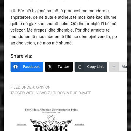
Share via:
Facebook
Twitter
Copy Link
More
FILED UNDER:
OPINION
TAGGED WITH:
VISAR ZHITI-DOSJA DHE DJAJTE