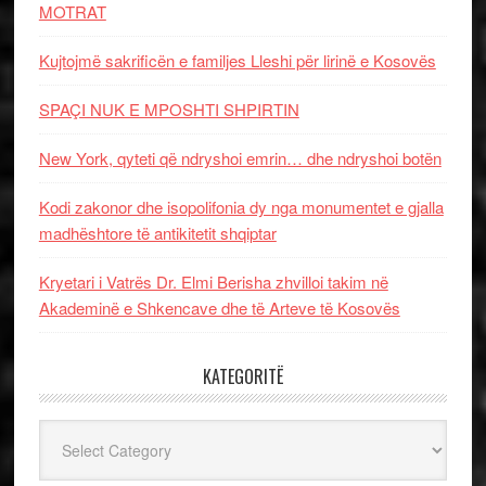
MOTRAT
Kujtojmë sakrificën e familjes Lleshi për lirinë e Kosovës
SPAÇI NUK E MPOSHTI SHPIRTIN
New York, qyteti që ndryshoi emrin… dhe ndryshoi botën
Kodi zakonor dhe isopolifonia dy nga monumentet e gjalla
madhështore të antikitetit shqiptar
Kryetari i Vatrës Dr. Elmi Berisha zhvilloi takim në
Akademinë e Shkencave dhe të Arteve të Kosovës
KATEGORITË
Kategoritë