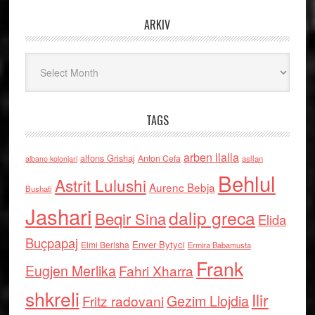
ARKIV
Arkiv
TAGS
arben llalla
alfons Grishaj
Anton Cefa
asllan
albano kolonjari
Behlul
Astrit Lulushi
Aurenc Bebja
Bushati
Jashari
dalip greca
Beqir Sina
Elida
Buçpapaj
Enver Bytyci
Elmi Berisha
Ermira Babamusta
Frank
Eugjen Merlika
Fahri Xharra
shkreli
Ilir
Gezim Llojdia
Fritz radovani