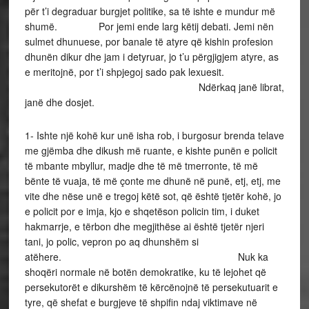
për t’i degraduar burgjet politike, sa të ishte e mundur më
shumë. Por jemi ende larg këtij debati. Jemi nën
sulmet dhunuese, por banale të atyre që kishin profesion
dhunën dikur dhe jam i detyruar, jo t’u përgjigjem atyre, as
e meritojnë, por t’i shpjegoj sado pak lexuesit.
Ndërkaq janë librat,
janë dhe dosjet.
1- Ishte një kohë kur unë isha rob, i burgosur brenda telave me gjëmba dhe dikush më ruante, e kishte punën e policit të mbante mbyllur, madje dhe të më tmerronte, të më bënte të vuaja, të më çonte me dhunë në punë, etj, etj, me vite dhe nëse unë e tregoj këtë sot, që është tjetër kohë, jo e policit por e imja, kjo e shqetëson policin tim, i duket hakmarrje, e tërbon dhe megjithëse ai është tjetër njeri tani, jo polic, vepron po aq dhunshëm si atëhere. Nuk ka shoqëri normale në botën demokratike, ku të lejohet që persekutorët e dikurshëm të kërcënojnë të persekutuarit e tyre, që shefat e burgjeve të shpifin ndaj viktimave në mbrojtje të krimeve të tyre siç po ndodh së fundmi në vendin tone. 2- Dialogu me djallin është tejet i vështirë, për të mos thënë i pamundur, prandaj dhe Papa Françesku, lideri moral më i rëndësishmi në botë sot, thotë me të drejtë se me djallin nuk dialogohet, ai është tejet dinak dhe keqbërës pa fund… 3- Në Shqipëri ka bashkëpunëtorë të shumtë të djallit, me dashje dhe pa dashje, të përhapur gjithandej, deri lart, madje dhe të ikur për t’iu shmangur përgjegjësive dhe të vërtetave, duke besuar se mund të jenë fshehur kështu mes atyre që kanë mërguar për një jetë më të mirë apo që nuk kanë duruar dot pikërisht djallin në atdhe. 4- Meqënëse unë kam shkruar libra, ku kam treguar ferrin e burgjeve politike dhe policinë e ferrit, në të cilat kam vuajtur dhe vetë, duke e ndjerë jo vetëm si detyrë të tregoj e të them të vërtetën, por dhe si detyrim për ata që s’janë më apo që nuk tregojnë dot, ndërkaq unë jam dënuar për poezitë e mia, për fjalën dhe kështu ajo u shndërrua në mision. E di, që krahas admiruesve të shumtë, kam bërë jo pak dhe armiq, madje dhe të rrezikshëm. Unë nuk kam armiq, nuk dua, ndoca më kanë mua armik dhe jam i detyruar të përballem. Së fundmi ata kanë marrë një revansh të pa skrupullt, duke u dhënë vend mediat e afërta me mllefin e tyre paranojak. 5- Sulmet e tanishme ndaj shkrimtarit Argon Tufa si drejtor i Institutit të Studimeve të Krimeve të Komunizmit, po dhe ndaj Kastriot Dervishit si ish drejtor i Arkivit të Ministrisë së Punëve të Brendshme, Nebil Çikës, kryetar i Shoqatës Antikomuniste të ish të Përndjekurve, etj, deri dhe te qytetarit Urim Gjata, etj, për të mos u hapur në emra të tjerë më parë, jo vetëm që s’kanë asgjë parimore, por veç bëjnë avokatinë e së keqes e janë të pa drejta, vetanake e fyese, shpifje ordinere jo vetëm ndaj atyre që u drejtohen, por ndaj gjithë shoqërisë dhe opinionit qytetar, të dëmshme për të tashmen dhe do të duhej të dënoheshin. 6- Sulmet e këtyre ditëve ndaj bashkëvuajtësve dhe qendrestarëve nëpër burgje, Bedri Blloshmit, Haxhi Baxhinivskit, të sapo vrarë, Kastriot Caushit, Lek Frrokut, Skënder Tufës, etj, si dhe ndaj meje, pa kaluar në emra të tjerë të mëparshëm, janë një përpjekje diabolike për të mbuluar një të vërtetë të rëndë, është tërbimi për të shtypur sërisht revoltën e shpirtrave tanë ashtu si dikur në burgjet e Spaçit e të Qafa Barit, etj. Përmendja si alibi e emrave të bashkëvuajtësve tanë, ndër më të mirët në burgje si Hajredin Fratari e Sherif Merdani e Namik Ajazi, por dhe Vasil Kati e Nuredin Skrapari e Sokol Ngjela, etj, – që s’janë më, shpërdorimi i mirësisë tonë për mirëkuptim dhe paqe të drejtë, nuk ndryshon gjë në dhunën e padrejtë që u ushtrua ndaj të burgosurve apo në shtypjet e revoltave të tyre duke shkuar deri atje sa të pushkatoheshin njerëz, pra në terrorin shtetëror. 7- Sulmet e herëpashershme ndaj meje, shpifjet vrastare, bëhen me qëllim për të na rrëzuar, jo vetëm mua, port ë vërtetën që ne mbartim, janë hakmarrje e kërcënime për ato që janë shkruar për përndjekjet, dënimet dhe burgjet dhe posdiktaturën, me qëllim që, duke na nëpërkëmbur ne, ata do të janë më të justifikuar. Bënë detyrën, thonë. Edhe ne bëjmë detyrën, themi. Për mua po shpif tani mbas 30 vjetësh ai që ka qenë shefi i polisë së tmerrshme të burgut të Qafë-Barit, se, sipas tij tani, unë paskësham qenë “veshi i partisë së tij në burg” dhe për ketë më paskëshin çuar të punoja në ofiçinën e burgut në Qafë Bar(?!). Kurrë. Jo! Unë asnjë ditë nuk kam punuar në ofiçinë, gjë që vërtetohet jo vetëm nga ish të bashkëvuajtësit e mi, por dhe nga dokumentacioni i mbetur i brigadave të punës në burg. Që dhe sikur të kem punuar atje, në ofiçinë, kjo s’përbën ndogjë gjë, i burgosuri shkon ku e detyrojnë, zvarrë, dhe në pushkatim. Në ofiçina kanë punuar dhe të burgosur të ndershëm, që kishin zanat mekaniku. Në të gjitha vitet e burgut tim, gati 8 vjet, unë vazhdimisht, pa ndërprerje kam punuar si skllav nën tokë, me turne, me kazmë e lopatë në terr, kam shtyrë vagona si i mallkuar. Kjo është e vërtetueshme kollaj dhe nga shumëkush dhe regjistrat e punës në burg janë ende. Dhe përsëri një tjetër uniformë e dikurshme ushtarake, e spërkatur me piklat e gjakut tonë, e thotë fare lehtësisht, pa përgjegjësi si i pa përgjegjshëm, pa një provë a dëshmi, edhe pse ish punonjës i lartë i diktaturës, mjafton që t’i duhet atij kështu, që unë paskësham qenë bashkëpunëtor i tyre. Jo, asnjëherë. Kurrë. Përkundrazi! Dhe s’kam dalë ndonjëherë dëshmitar. As për atë vetë nuk dua të dal, s’kam kohë për djajtë, është libri, po e deshën, duhet të veprojë shoqëria… Ua kujtoj dhe atyre që kanë qejf të jetë kështu siç i fanitet kryepolicit, se në dosjen time është gjetur e është bërë publike kartela e refuzimit tim (me neveri) e bashkëpunimit me Sigurimin e Shtetit dhe ajo është e vitit 1989, pra deri atëhere s’kisha pranuar, pastaj diktatura u zhbë dhe ata s’bënin do më spiunë të Sigurimit. I jap të drejtën kujdo të interesuari të rrëmojë në dosjet e mia, kudo që të jenë dhe e siguroj që s’ka për të gjetur një gjë të tillë, se s’ka. Megjithatë unë e përsëris prapë që për bashkëpunëtorët e tyre, spiunët, faji dhe përgjegjësia dhe dënimi së pari duhet të bjerë mbi ata që i thyen njerëzit me hir dhe pa hir dhe i bënë ashtu siç ata nuk deshën dhe pasi i shtrydhën, tani i flakin duke u bërë shumë më të ulët se ata. Kryespiunëve të lartë, meqënëse u duhet të dalin kundër atyre që u qëndruan, shpifin për të kundërtën, duke lenë fshehur ende bashkëpunëtorët e tyre realë, me të cilët dhe u mbajtën. Kurse ëndrra që sheh kryepolici, që ia mbathi në Gjermani, sikur i paska shpëtuar “veshët e mi” në burgun e Qafë-Barit, është një tjetër shpifje neveritëse dhe e dënueshme. S’kam patur kurrë rreziqe të tilla dhe rreziku i vërtetë në burg ishte ai dhe policia që drejtonte, përpjekja për të na bërë si vetja e tyre. Ç’prove ka ai kundër meje përveçse poshtërisë së vet? Unë madje kam gjetur në dosje se jam denoncuar dhe në burg dhe përgatiteshin për ridënimin tim, patjetër dhe prej rrjetit policor të tij… 8- Burgologjitë e mia “Rrugët e ferrit” dhe “Ferri i çarë” do të jetojnë më shumë se ai e ata që ngritën dhe mbajtën burgjet tona me dhunë dhe hekur. I kam shkruar pas burgut si vepra të kujtesës, kurse në burg kam shkruar poezi fshehurazi, kam dëshmitarë shumë miq besnikë, po përmend nga të gjallët, Hasan Bajo e Maks Rakipaj, Lek Mirakaj e Dine Dine, Esat Çoku, Astrit Xhaferri e Kujtim Prendi, e ku s’i kemi fshehur së bashku, që janë një tjetër sfidë se si arrita t’i shpëtoj kthetrave të policisë së tij, që të paktën shpirti është i pa asgjësueshëm. Nga shkaku i poezive klandestine, në burg rrija pa bërë rebelin, as heroin, poetin jo e jo, ishte e pamundur dhe e ndaluar rreptëisht. Në heshtje I besoja një të ardhmeje, që dhe pot ë mos ta arrija unë, ajo do të vinte me doemos. Flisnim kundër diktaturës dhe diktatorëve me miqtë e mi besnikë dhe mirënjohës që më mbrojtën mua dhe poezitë e mia, se ato ishin më të shtrenjta se jeta ime, kështu më thoshte bashkëvuajtësi Hasan Bajo. Ne nuk kemi shkruar nga urrejtja, e përsëris, por nga dhëmbja dhe detyra për kujtesën dhe të vërtetën, në nderim të vuajtjes njerëzore, të atyre që qëndruan fuqishëm deri në martirizim, kemi shkruar kundër së keqes, kundër dukurive të saj, dalin emra e bëma të rënda, që sot nuk i durojnë dot ata që i kryen, i kuptojmë dhe duhet të na kuptojnë, rruga më e mirë është distancimi nga vetja e tyre e dikurshme, shpjegimi, në se duan, ndjesa në se duan, por jo jo sulmi i ri ndaj viktimave, për të ridënuar të dënuarit, për të rivrarë të vrarët. Shkrimet tona janë dhe apel që të dënojmë së bashku të keqen, të kaluarën kriminale, se siç thotë Papa Françesku që ne duhet të jemi kundër mëkatit, por jo mëkatarit. 9- Edhe pse flasin dhe veprojnë si ateistë të pandreqshëm, kujtojnë ndonjëherë Zotit, si