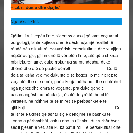
– Libri, dosja dhe djajtë/
Nga Visar Zhiti/
Qëllimi im, i vepës time, sidomos e asaj që kam veçuar si
burgologji, ishte kujtesa dhe të dëshmoja një realitet të
rëndë nën diktaturë, posaçërisht persekutimin dhe vuajtjen
nëpër burgje, gjithmonë të vërtetën time, atë që u shkrua
mbi lëkurën time, duke rrokur aq sa mundesha, duke
dhënë dhe atë që pashë përreth. Do të
doja ta kisha veç me dukuritë e së keqes, jo me njerëz të
veçantë dhe me emra, por e keqja përhapet dhe ushtrohet
nga njerëz dhe emra të veçantë, pra duke qenë e
pashmangëshme përplasja, është detyrë të themi të
vërtetën, në ndihmë të së mirës së përbashkët e të
gjithkujt. Do
të ishte e udhës që ashtu siç e dënojmë së bashku të
keqen e përbashkët, ashtu dhe ta njihnim, duke zbërthyer
secili pjesën e vet, atje ku ka patur rol. Të persekutuar dhe