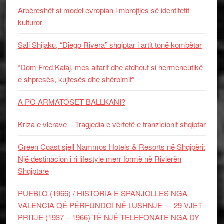
Arbëreshët si model evropian i mbrojtjes së identitetit
kulturor
Sali Shijaku, “Diego Rivera” shqiptar i artit tonë kombëtar
“Dom Fred Kalaj, mes altarit dhe atdheut si hermeneutikë
e shpresës, kujtesës dhe shërbimit”
A PO ARMATOSET BALLKANI?
Kriza e vlerave – Tragjedia e vërtetë e tranzicionit shqiptar
Green Coast sjell Nammos Hotels & Resorts në Shqipëri:
Një destinacion i ri lifestyle merr formë në Rivierën
Shqiptare
PUEBLO (1966) / HISTORIA E SPANJOLLES NGA
VALENCIA QË PËRFUNDOI NË LUSHNJE — 29 VJET
PRITJE (1937 – 1966) TË NJË TELEFONATE NGA DY