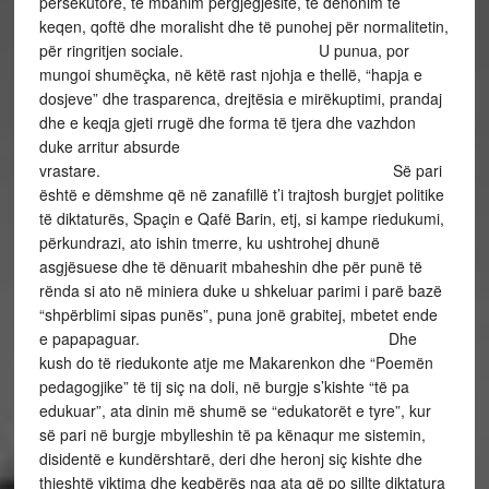
persekutorë, të mbanim përgjegjësitë, të dënonim të
keqen, qoftë dhe moralisht dhe të punohej për normalitetin,
për ringritjen sociale. U punua, por
mungoi shumëçka, në këtë rast njohja e thellë, “hapja e
dosjeve” dhe trasparenca, drejtësia e mirëkuptimi, prandaj
dhe e keqja gjeti rrugë dhe forma të tjera dhe vazhdon
duke arritur absurde
vrastare. Së pari
është e dëmshme që në zanafillë t’i trajtosh burgjet politike
të diktaturës, Spaçin e Qafë Barin, etj, si kampe riedukumi,
përkundrazi, ato ishin tmerre, ku ushtrohej dhunë
asgjësuese dhe të dënuarit mbaheshin dhe për punë të
rënda si ato në miniera duke u shkeluar parimi i parë bazë
“shpërblimi sipas punës”, puna jonë grabitej, mbetet ende
e papapaguar. Dhe
kush do të riedukonte atje me Makarenkon dhe “Poemën
pedagogjike” të tij siç na doli, në burgje s’kishte “të pa
edukuar”, ata dinin më shumë se “edukatorët e tyre”, kur
së pari në burgje mbylleshin të pa kënaqur me sistemin,
disidentë e kundërshtarë, deri dhe heronj siç kishte dhe
thjeshtë viktima dhe keqbërës nga ata që po sillte diktatura