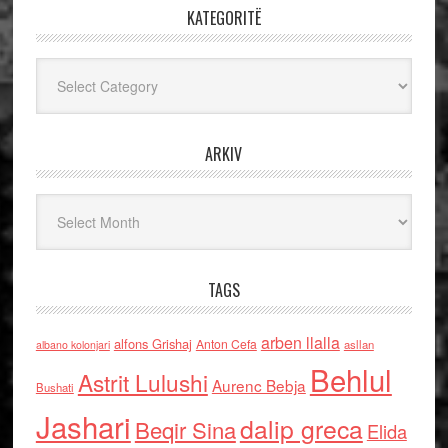
KATEGORITË
Kategoritë
ARKIV
Arkiv
TAGS
arben llalla
alfons Grishaj
Anton Cefa
asllan
albano kolonjari
Behlul
Astrit Lulushi
Aurenc Bebja
Bushati
Jashari
dalip greca
Beqir Sina
Elida