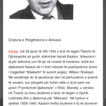
Drejtoria e Përgjithshme e Arkivave
#𝕾𝖎𝕾𝖔𝖙
, më 28 janar të vitit 1936 u lind në lagjen Palorto të
Gjirokastrës së gurtë, shkrimtari Ismail Kadare. Vokacioni i
tij për letërsinë zuri fill që në moshë të hershme, kohë kur
djalosharit Kadare do t’i linte mbresë të pashlyeshme leximi
i tragjedisë “Makbethi” të autorit anglez, William Shekspir.
Në vendlindje do të qendronte deri në përfundimin e arsimit
të mesëm, kur përgatiti për botim ciklin e tij të parë me
poezi “Frymëzimet djaloshare” (1954). Mandej, u vendos
në Tiranë, ku kreu studimet e larta në degën e Gjuhë-
Letërsisë dhe u diplomua për “Mësuesi”. Në harkun e
vjetëve 1958-1960, Kadare thelloi studimet e tij në domenin