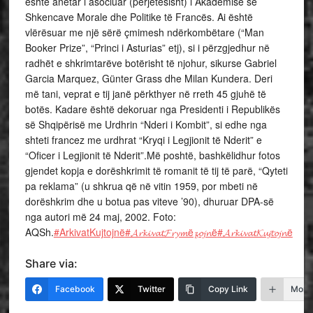
është anëtar i asociuar (përjetësisht) i Akademisë së
Shkencave Morale dhe Politike të Francës. Ai është
vlërësuar me një sërë çmimesh ndërkombëtare (“Man
Booker Prize”, “Princi i Asturias” etj), si i përzgjedhur në
radhët e shkrimtarëve botërisht të njohur, sikurse Gabriel
Garcia Marquez, Günter Grass dhe Milan Kundera. Deri
më tani, veprat e tij janë përkthyer në rreth 45 gjuhë të
botës. Kadare është dekoruar nga Presidenti i Republikës
së Shqipërisë me Urdhrin “Nderi i Kombit”, si edhe nga
shteti francez me urdhrat “Kryqi i Legjionit të Nderit” e
“Oficer i Legjionit të Nderit”.Më poshtë, bashkëlidhur fotos
gjendet kopja e dorëshkrimit të romanit të tij të parë, “Qyteti
pa reklama” (u shkrua që në vitin 1959, por mbeti në
dorëshkrim dhe u botua pas viteve ’90), dhuruar DPA-së
nga autori më 24 maj, 2002. Foto:
AQSh.
#ArkivatKujtojnë
#𝓐𝓻𝓴𝓲𝓿𝓪𝓽𝓕𝓻𝔂𝓶ë𝔃𝓸𝓳𝓷ë
#𝓐𝓻𝓴𝓲𝓿𝓪𝓽𝓚𝓾𝓳𝓽𝓸𝓳𝓷ë
Share via:
Facebook
Twitter
Copy Link
More