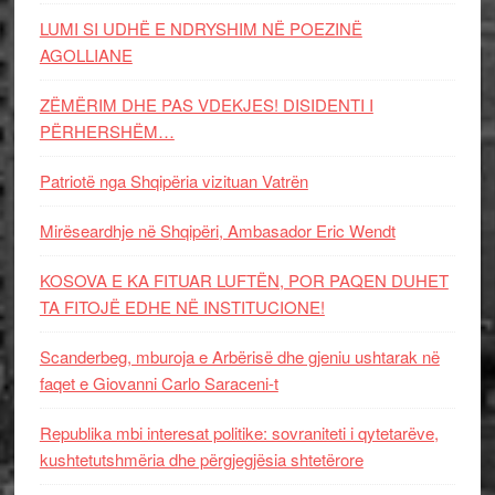
LUMI SI UDHË E NDRYSHIM NË POEZINË
AGOLLIANE
ZËMËRIM DHE PAS VDEKJES! DISIDENTI I
PËRHERSHËM…
Patriotë nga Shqipëria vizituan Vatrën
Mirëseardhje në Shqipëri, Ambasador Eric Wendt
KOSOVA E KA FITUAR LUFTËN, POR PAQEN DUHET
TA FITOJË EDHE NË INSTITUCIONE!
Scanderbeg, mburoja e Arbërisë dhe gjeniu ushtarak në
faqet e Giovanni Carlo Saraceni-t
Republika mbi interesat politike: sovraniteti i qytetarëve,
kushtetutshmëria dhe përgjegjësia shtetërore