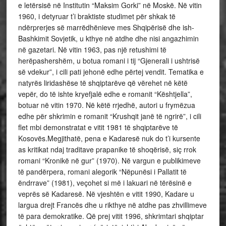
e letërsisë në Institutin “Maksim Gorki” në Moskë. Në vitin
1960, i detyruar t’i braktiste studimet për shkak të
ndërprerjes së marrëdhënieve mes Shqipërisë dhe ish-
Bashkimit Sovjetik, u kthye në atdhe dhe nisi angazhimin
në gazetari. Në vitin 1963, pas një retushimi të
herëpashershëm, u botua romani i tij “Gjenerali i ushtrisë
së vdekur”, i cili pati jehonë edhe përtej vendit. Tematika e
natyrës liridashëse të shqiptarëve që vërehet në këtë
vepër, do të ishte kryefjalë edhe e romanit “Kështjella”,
botuar në vitin 1970. Në këtë rrjedhë, autori u frymëzua
edhe për shkrimin e romanit “Krushqit janë të ngrirë”, i cili
flet mbi demonstratat e vitit 1981 të shqiptarëve të
Kosovës.Megjithatë, pena e Kadaresë nuk do t’i kursente
as kritikat ndaj traditave prapanike të shoqërisë, siç rrok
romani “Kronikë në gur” (1970). Në vargun e publikimeve
të pandërpera, romani alegorik “Nëpunësi i Pallatit të
ëndrrave” (1981), veçohet si më i lakuari në tërësinë e
veprës së Kadaresë. Në vjeshtën e vitit 1990, Kadare u
largua drejt Francës dhe u rikthye në atdhe pas zhvillimeve
të para demokratike. Që prej vitit 1996, shkrimtari shqiptar