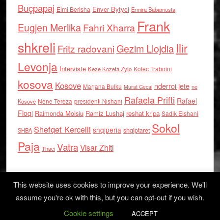
Buçpapaj
Enver Bytyci
Elmi Berisha
Ermira Babamusta
Frank
Eugjen Merlika
Fahri Xharra
shkreli
Ilir
Gezim Llojdia
Fritz radovani
Levonja
Interviste
Kolec Traboini
Keze Kozeta Zylo
kosova
Kosove
nderroi jete
Marjana Bulku
ne
Murat Gecaj
Rafaela Prifti
Rafael
Nene Tereza
Kosove
presidenti Nishani
Floqi
Raimonda Moisiu
Ramiz Lushaj
reshat kripa
Sadik Elshani
Sokol
Shefqet Kercelli
shqiperia
shqiptaret
SHBA
Paja
Vatra
Visar Zhiti
Thaci
This website uses cookies to improve your experience. We'll
assume you're ok with this, but you can opt-out if you wish.
Cookie settings
Log in
ACCEPT