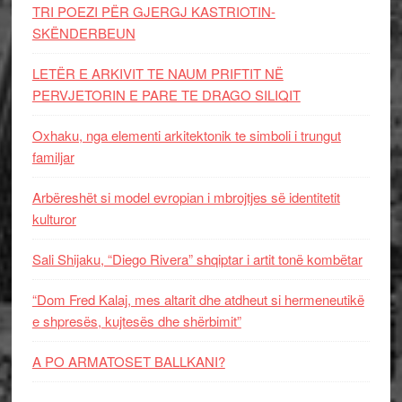
TRI POEZI PËR GJERGJ KASTRIOTIN-
SKËNDERBEUN
LETËR E ARKIVIT TE NAUM PRIFTIT NË
PERVJETORIN E PARE TE DRAGO SILIQIT
Oxhaku, nga elementi arkitektonik te simboli i trungut
familjar
Arbëreshët si model evropian i mbrojtjes së identitetit
kulturor
Sali Shijaku, “Diego Rivera” shqiptar i artit tonë kombëtar
“Dom Fred Kalaj, mes altarit dhe atdheut si hermeneutikë
e shpresës, kujtesës dhe shërbimit”
A PO ARMATOSET BALLKANI?